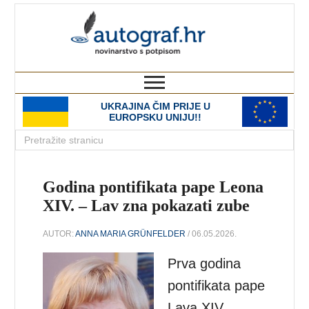
autograf.hr
novinarstvo s potpisom
UKRAJINA ČIM PRIJE U
EUROPSKU UNIJU!!
Godina pontifikata pape Leona
XIV. – Lav zna pokazati zube
AUTOR:
ANNA MARIA GRÜNFELDER
/ 06.05.2026.
Prva godina
pontifikata pape
Lava XIV.