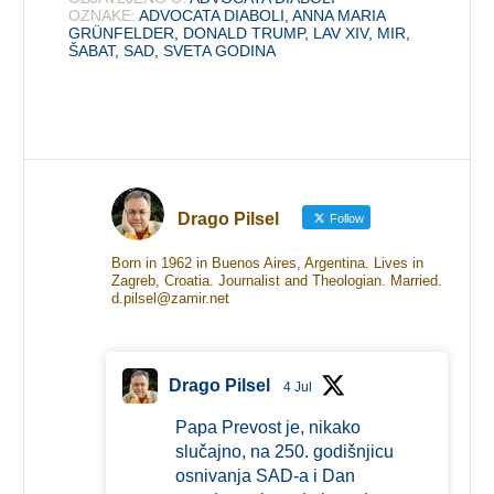
OZNAKE:
ADVOCATA DIABOLI
,
ANNA MARIA
GRÜNFELDER
,
DONALD TRUMP
,
LAV XIV
,
MIR
,
ŠABAT
,
SAD
,
SVETA GODINA
Drago Pilsel
Follow
Born in 1962 in Buenos Aires, Argentina. Lives in
Zagreb, Croatia. Journalist and Theologian. Married.
d.pilsel@zamir.net
Drago Pilsel
4 Jul
Papa Prevost je, nikako
slučajno, na 250. godišnjicu
osnivanja SAD-a i Dan