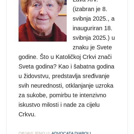
(izabran je 8.
svibnja 2025., a
inauguriran 18.
svibnja 2025.) u
znaku je Svete
godine. Što u Katoličkoj Crkvi znači
Sveta godina? Kao i šabatna godina
u židovstvu, predstavlja sređivanje
svih neurednosti, otklanjanje uzroka
za sukobe, pomirbu te intenzivno
iskustvo milosti i nade za cijelu
Crkvu.
OBJAVLJENO U:
ADVOCATA DIABOLI