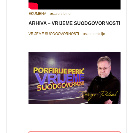
EKUMENA – ostale tribine
ARHIVA – VRIJEME SUODGOVORNOSTI
VRIJEME SUODGOVORNOSTI – ostale emisije