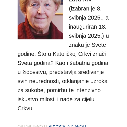
(izabran je 8.
svibnja 2025., a
inauguriran 18.
svibnja 2025.) u
znaku je Svete
godine. Što u Katoličkoj Crkvi znači
Sveta godina? Kao i šabatna godina
u židovstvu, predstavlja sređivanje
svih neurednosti, otklanjanje uzroka
za sukobe, pomirbu te intenzivno
iskustvo milosti i nade za cijelu
Crkvu.
OBJAVLJENO U:
ADVOCATA DIABOLI