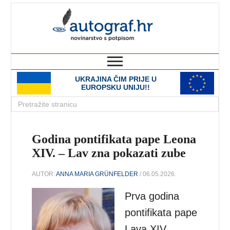
autograf.hr
novinarstvo s potpisom
UKRAJINA ČIM PRIJE U
EUROPSKU UNIJU!!
Godina pontifikata pape Leona
XIV. – Lav zna pokazati zube
AUTOR:
ANNA MARIA GRÜNFELDER
/ 06.05.2026.
Prva godina
pontifikata pape
Lava XIV.