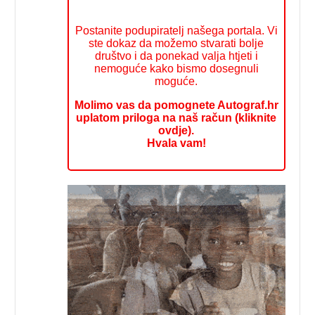
Postanite podupiratelj našega portala. Vi
ste dokaz da možemo stvarati bolje
društvo i da ponekad valja htjeti i
nemoguće kako bismo dosegnuli
moguće.
Molimo vas da pomognete Autograf.hr
uplatom priloga na naš račun (kliknite
ovdje).
Hvala vam!