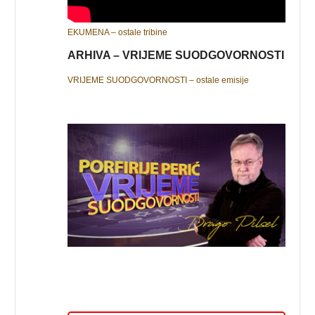
EKUMENA – ostale tribine
ARHIVA – VRIJEME SUODGOVORNOSTI
VRIJEME SUODGOVORNOSTI – ostale emisije