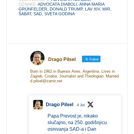
OZNAKE:
ADVOCATA DIABOLI
,
ANNA MARIA
GRÜNFELDER
,
DONALD TRUMP
,
LAV XIV
,
MIR
,
ŠABAT
,
SAD
,
SVETA GODINA
Drago Pilsel
Follow
Born in 1962 in Buenos Aires, Argentina. Lives in
Zagreb, Croatia. Journalist and Theologian. Married.
d.pilsel@zamir.net
Drago Pilsel
4 Jul
Papa Prevost je, nikako
slučajno, na 250. godišnjicu
osnivanja SAD-a i Dan