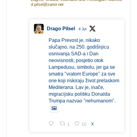
d.pilsel@zamir.net
Drago Pilsel
4 Jul
Papa Prevost je, nikako
slučajno, na 250. godišnjicu
osnivanja SAD-a i Dan
neovisnosti, posjetio otok
Lampedusu, simbolu, jer ga se
smatra "vratom Europe" za sve
one koji riskiraju život prelaskom
Mediterana. Lav je, inače,
migracijsku politiku Donalda
Trumpa nazvao "nehumanom".
1
10
X