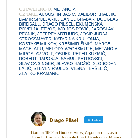
OBJAVLJENO U:
METANOIA
OZNAKE:
AUGUSTIN BAŠIĆ
,
DALIBOR KRALJIK
,
DAMIR ŠPOLJARIĆ
,
DANIEL GRABAR
,
DOUGLAS
BIRDSALL
,
DRAGO PILSEL
,
EKUMENSKA
POVELJA
,
ETVOS
,
IVO JOSIPOVIĆ
,
JAROSLAV
PECNIK
,
JEFFREY ARTHURS
,
JOSIP JURAJ
STROSSMAYER
,
KATARINA KRUHONJA
,
KOSTAKE MILKOV
,
KREŠIMIR ŠIMIĆ
,
MARCEL
MACELARU
,
MELODY WACHSMUTH
,
METANOIA
,
MIROSLAV VOLF
,
OSIJEK
,
PETER KUZMIČ
,
ROBERT RAPONJA
,
SAMUIL PETROVSKI
,
SLAVICA SINGER
,
SLAVKO HADŽIĆ
,
SLOBODAN
LALIĆ
,
STEVEN PAULUS
,
VESNA TERŠELIČ
,
ZLATKO KRAMARIĆ
Drago Pilsel
Follow
Born in 1962 in Buenos Aires, Argentina. Lives in
Zagreb, Croatia. Journalist and Theologian. Married.