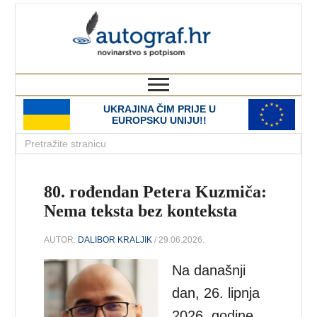
autograf.hr
novinarstvo s potpisom
UKRAJINA ČIM PRIJE U
EUROPSKU UNIJU!!
80. rođendan Petera Kuzmiča:
Nema teksta bez konteksta
AUTOR:
DALIBOR KRALJIK
/ 29.06.2026.
Na današnji
dan, 26. lipnja
2026. godine,