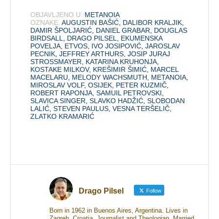
OBJAVLJENO U:
METANOIA
OZNAKE:
AUGUSTIN BAŠIĆ
,
DALIBOR KRALJIK
,
DAMIR ŠPOLJARIĆ
,
DANIEL GRABAR
,
DOUGLAS
BIRDSALL
,
DRAGO PILSEL
,
EKUMENSKA
POVELJA
,
ETVOS
,
IVO JOSIPOVIĆ
,
JAROSLAV
PECNIK
,
JEFFREY ARTHURS
,
JOSIP JURAJ
STROSSMAYER
,
KATARINA KRUHONJA
,
KOSTAKE MILKOV
,
KREŠIMIR ŠIMIĆ
,
MARCEL
MACELARU
,
MELODY WACHSMUTH
,
METANOIA
,
MIROSLAV VOLF
,
OSIJEK
,
PETER KUZMIČ
,
ROBERT RAPONJA
,
SAMUIL PETROVSKI
,
SLAVICA SINGER
,
SLAVKO HADŽIĆ
,
SLOBODAN
LALIĆ
,
STEVEN PAULUS
,
VESNA TERŠELIČ
,
ZLATKO KRAMARIĆ
Drago Pilsel
Follow
Born in 1962 in Buenos Aires, Argentina. Lives in
Zagreb, Croatia. Journalist and Theologian. Married.