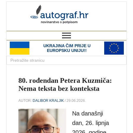
autograf.hr
novinarstvo s potpisom
UKRAJINA ČIM PRIJE U
EUROPSKU UNIJU!!
80. rođendan Petera Kuzmiča:
Nema teksta bez konteksta
AUTOR:
DALIBOR KRALJIK
/ 29.06.2026.
Na današnji
dan, 26. lipnja
2026. godine,