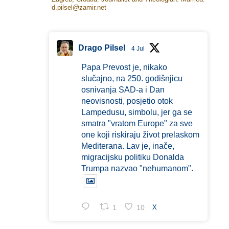
d.pilsel@zamir.net
Drago Pilsel
4 Jul
Papa Prevost je, nikako
slučajno, na 250. godišnjicu
osnivanja SAD-a i Dan
neovisnosti, posjetio otok
Lampedusu, simbolu, jer ga se
smatra "vratom Europe" za sve
one koji riskiraju život prelaskom
Mediterana. Lav je, inače,
migracijsku politiku Donalda
Trumpa nazvao "nehumanom".
1
10
X