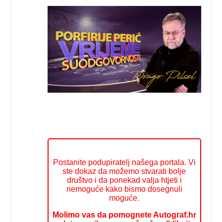
Postanite podupiratelj našega portala. Vi
ste dokaz da možemo stvarati bolje
društvo i da ponekad valja htjeti i
nemoguće kako bismo dosegnuli
moguće.
Molimo vas da pomognete Autograf.hr