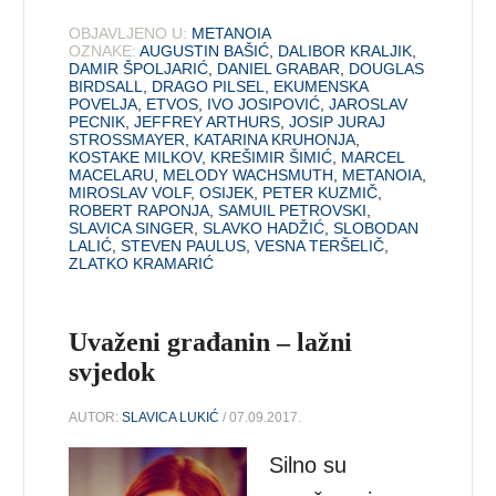
OBJAVLJENO U:
METANOIA
OZNAKE:
AUGUSTIN BAŠIĆ
,
DALIBOR KRALJIK
,
DAMIR ŠPOLJARIĆ
,
DANIEL GRABAR
,
DOUGLAS
BIRDSALL
,
DRAGO PILSEL
,
EKUMENSKA
POVELJA
,
ETVOS
,
IVO JOSIPOVIĆ
,
JAROSLAV
PECNIK
,
JEFFREY ARTHURS
,
JOSIP JURAJ
STROSSMAYER
,
KATARINA KRUHONJA
,
KOSTAKE MILKOV
,
KREŠIMIR ŠIMIĆ
,
MARCEL
MACELARU
,
MELODY WACHSMUTH
,
METANOIA
,
MIROSLAV VOLF
,
OSIJEK
,
PETER KUZMIČ
,
ROBERT RAPONJA
,
SAMUIL PETROVSKI
,
SLAVICA SINGER
,
SLAVKO HADŽIĆ
,
SLOBODAN
LALIĆ
,
STEVEN PAULUS
,
VESNA TERŠELIČ
,
ZLATKO KRAMARIĆ
Uvaženi građanin – lažni
svjedok
AUTOR:
SLAVICA LUKIĆ
/ 07.09.2017.
Silno su