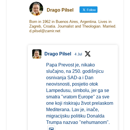
Drago Pilsel
Follow
Born in 1962 in Buenos Aires, Argentina. Lives in
Zagreb, Croatia. Journalist and Theologian. Married.
d.pilsel@zamir.net
Drago Pilsel
4 Jul
Papa Prevost je, nikako
slučajno, na 250. godišnjicu
osnivanja SAD-a i Dan
neovisnosti, posjetio otok
Lampedusu, simbolu, jer ga se
smatra "vratom Europe" za sve
one koji riskiraju život prelaskom
Mediterana. Lav je, inače,
migracijsku politiku Donalda
Trumpa nazvao "nehumanom".