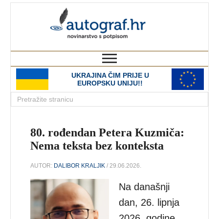
autograf.hr
novinarstvo s potpisom
UKRAJINA ČIM PRIJE U
EUROPSKU UNIJU!!
80. rođendan Petera Kuzmiča:
Nema teksta bez konteksta
AUTOR:
DALIBOR KRALJIK
/ 29.06.2026.
Na današnji
dan, 26. lipnja
2026. godine,