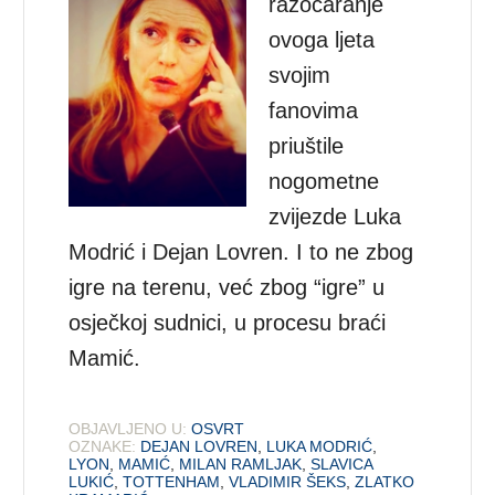
razočaranje
ovoga ljeta
svojim
fanovima
priuštile
nogometne
zvijezde Luka
Modrić i Dejan Lovren. I to ne zbog
igre na terenu, već zbog “igre” u
osječkoj sudnici, u procesu braći
Mamić.
OBJAVLJENO U:
OSVRT
OZNAKE:
DEJAN LOVREN
,
LUKA MODRIĆ
,
LYON
,
MAMIĆ
,
MILAN RAMLJAK
,
SLAVICA
LUKIĆ
,
TOTTENHAM
,
VLADIMIR ŠEKS
,
ZLATKO