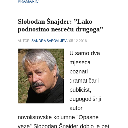
KRAMARIĆ
Slobodan Šnajder: ”Lako
podnosimo nesreću drugoga”
AUTOR:
SANDRA SABOVLJEV
/ 05.12.2016.
U samo dva
mjeseca
poznati
dramatičar i
publicist,
dugogodišnji
autor
novolistovske kolumne ”Opasne
veze” Slobodan Šnajder dobio je pet