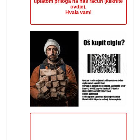
uplatom priloga na naš račun (kliknite
ovdje).
Hvala vam!