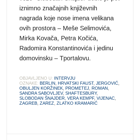
iznimno značajnih književnih
nagrada koje nose imena velikana
ovih prostora – Meše Selimovića,
Mirka Kovača, Petra Kočića,
Radomira Konstantinovića i jedinu
domovinsku – Tportalovu.
OBJAVLJENO U:
INTERVJU
OZNAKE:
BERLIN
,
HRVATSKI FAUST
,
JERGOVIĆ
,
OBULJEN KORŽINEK
,
PROMETEJ
,
ROMAN
,
SANDRA SABOVLJEV
,
SHAFTESBURY
,
SLOBODAN ŠNAJDER
,
VERA KEMPF
,
VIJENAC
,
ZAGREB
,
ZAREZ
,
ZLATKO KRAMARIĆ