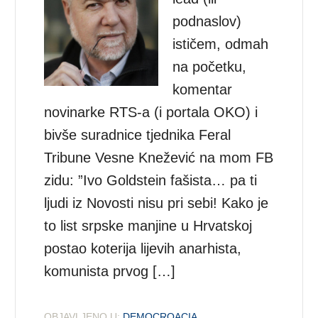
podnaslov)
ističem, odmah
na početku,
komentar
novinarke RTS-a (i portala OKO) i
bivše suradnice tjednika Feral
Tribune Vesne Knežević na mom FB
zidu: ”Ivo Goldstein fašista… pa ti
ljudi iz Novosti nisu pri sebi! Kako je
to list srpske manjine u Hrvatskoj
postao koterija lijevih anarhista,
komunista prvog […]
OBJAVLJENO U:
DEMOCROACIA