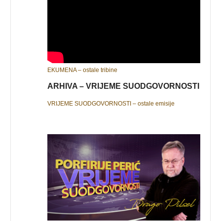
EKUMENA – ostale tribine
ARHIVA – VRIJEME SUODGOVORNOSTI
VRIJEME SUODGOVORNOSTI – ostale emisije