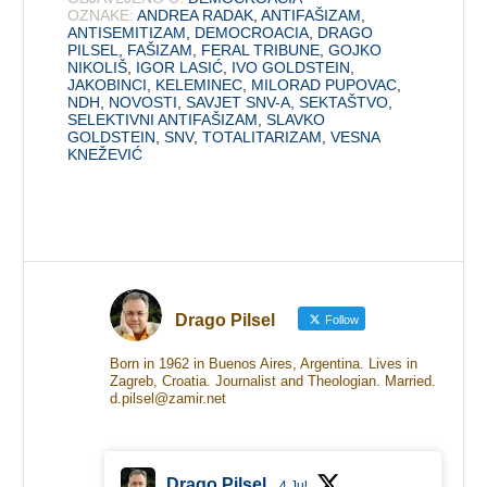
OZNAKE:
ANDREA RADAK
,
ANTIFAŠIZAM
,
ANTISEMITIZAM
,
DEMOCROACIA
,
DRAGO
PILSEL
,
FAŠIZAM
,
FERAL TRIBUNE
,
GOJKO
NIKOLIŠ
,
IGOR LASIĆ
,
IVO GOLDSTEIN
,
JAKOBINCI
,
KELEMINEC
,
MILORAD PUPOVAC
,
NDH
,
NOVOSTI
,
SAVJET SNV-A
,
SEKTAŠTVO
,
SELEKTIVNI ANTIFAŠIZAM
,
SLAVKO
GOLDSTEIN
,
SNV
,
TOTALITARIZAM
,
VESNA
KNEŽEVIĆ
Drago Pilsel
Follow
Born in 1962 in Buenos Aires, Argentina. Lives in
Zagreb, Croatia. Journalist and Theologian. Married.
d.pilsel@zamir.net
Drago Pilsel
4 Jul