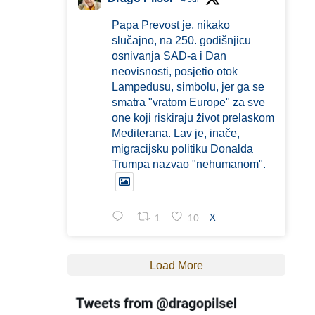
Papa Prevost je, nikako
slučajno, na 250. godišnjicu
osnivanja SAD-a i Dan
neovisnosti, posjetio otok
Lampedusu, simbolu, jer ga se
smatra "vratom Europe" za sve
one koji riskiraju život prelaskom
Mediterana. Lav je, inače,
migracijsku politiku Donalda
Trumpa nazvao "nehumanom".
1
10
X
Load More