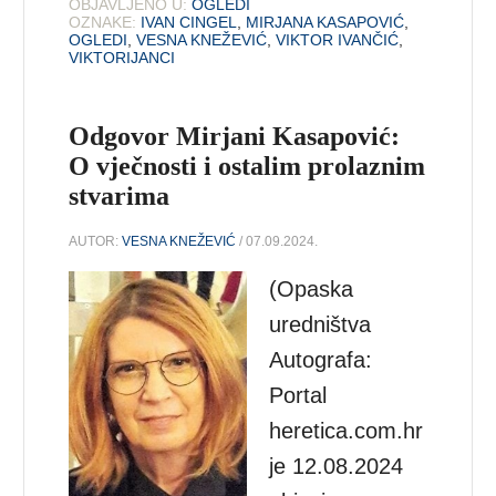
OBJAVLJENO U:
OGLEDI
OZNAKE:
IVAN CINGEL
,
MIRJANA KASAPOVIĆ
,
OGLEDI
,
VESNA KNEŽEVIĆ
,
VIKTOR IVANČIĆ
,
VIKTORIJANCI
Odgovor Mirjani Kasapović:
O vječnosti i ostalim prolaznim
stvarima
AUTOR:
VESNA KNEŽEVIĆ
/ 07.09.2024.
(Opaska
uredništva
Autografa:
Portal
heretica.com.hr
je 12.08.2024