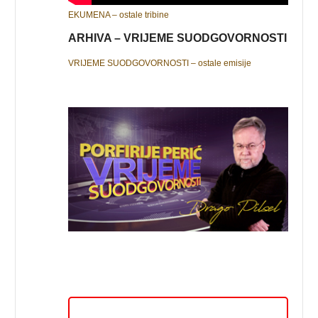
EKUMENA – ostale tribine
ARHIVA – VRIJEME SUODGOVORNOSTI
VRIJEME SUODGOVORNOSTI – ostale emisije