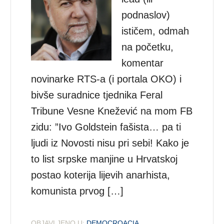
podnaslov)
ističem, odmah
na početku,
komentar
novinarke RTS-a (i portala OKO) i
bivše suradnice tjednika Feral
Tribune Vesne Knežević na mom FB
zidu: ”Ivo Goldstein fašista… pa ti
ljudi iz Novosti nisu pri sebi! Kako je
to list srpske manjine u Hrvatskoj
postao koterija lijevih anarhista,
komunista prvog […]
OBJAVLJENO U:
DEMOCROACIA