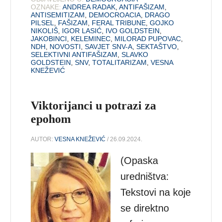
OZNAKE:
ANDREA RADAK
,
ANTIFAŠIZAM
,
ANTISEMITIZAM
,
DEMOCROACIA
,
DRAGO
PILSEL
,
FAŠIZAM
,
FERAL TRIBUNE
,
GOJKO
NIKOLIŠ
,
IGOR LASIĆ
,
IVO GOLDSTEIN
,
JAKOBINCI
,
KELEMINEC
,
MILORAD PUPOVAC
,
NDH
,
NOVOSTI
,
SAVJET SNV-A
,
SEKTAŠTVO
,
SELEKTIVNI ANTIFAŠIZAM
,
SLAVKO
GOLDSTEIN
,
SNV
,
TOTALITARIZAM
,
VESNA
KNEŽEVIĆ
Viktorijanci u potrazi za
epohom
AUTOR:
VESNA KNEŽEVIĆ
/ 26.09.2024.
(Opaska
uredništva:
Tekstovi na koje
se direktno