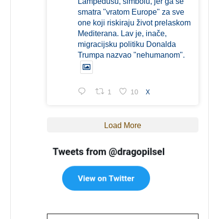
Lampedusu, simbolu, jer ga se
smatra "vratom Europe" za sve
one koji riskiraju život prelaskom
Mediterana. Lav je, inače,
migracijsku politiku Donalda
Trumpa nazvao "nehumanom".
1
10
X
Load More