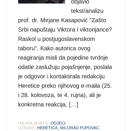
objavio
tekst/analizu
prof. dr. Mirjane Kasapović ”Zašto
Srbi napuštaju Viktora i viktorijance?
Raskol u postjugoslavenskom
taboru”. Kako autorica ovog
reagiranja misli da pojedine tvrdnje
odatle zaslužuju pojašnjenje, poslala
je odgovor i kontaktirala redakciju
Heretice preko njihovog e-maila (25.
i 28. kolovoza, te 4. rujna), ali je
konkretna reakcija, […]
OBJAVLJENO U:
ODJECI
OZNAKE:
HERETICA
,
MILORAD PUPOVAC
,