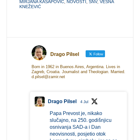
MIRJANA KASAPOVIĆ
,
NOVOSTI
,
SNV
,
VESNA
KNEŽEVIĆ
Drago Pilsel
Follow
Born in 1962 in Buenos Aires, Argentina. Lives in
Zagreb, Croatia. Journalist and Theologian. Married.
d.pilsel@zamir.net
Drago Pilsel
4 Jul
Papa Prevost je, nikako
slučajno, na 250. godišnjicu
osnivanja SAD-a i Dan
neovisnosti, posjetio otok