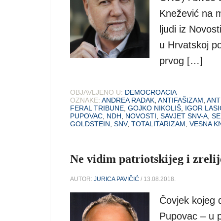
Knežević na m
ljudi iz Novost
u Hrvatskoj po
prvog […]
OBJAVLJENO U:
DEMOCROACIA
OZNAKE:
ANDREA RADAK
,
ANTIFAŠIZAM
,
ANT
FERAL TRIBUNE
,
GOJKO NIKOLIŠ
,
IGOR LASI
PUPOVAC
,
NDH
,
NOVOSTI
,
SAVJET SNV-A
,
SE
GOLDSTEIN
,
SNV
,
TOTALITARIZAM
,
VESNA K
Ne vidim patriotskijeg i zreli
AUTOR:
JURICA PAVIČIĆ
/ 13.08.2018.
Čovjek kojeg 
Pupovac – u po