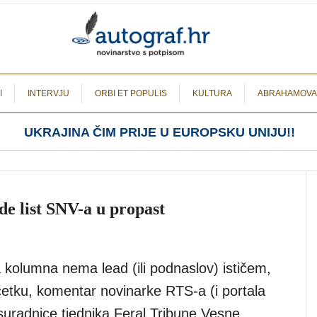
I
INTERVJU
ORBI ET POPULIS
KULTURA
ABRAHAMOVA
UKRAJINA ČIM PRIJE U EUROPSKU UNIJU!!
de list SNV-a u propast
 kolumna nema lead (ili podnaslov) ističem,
tku, komentar novinarke RTS-a (i portala
suradnice tjednika Feral Tribune Vesne