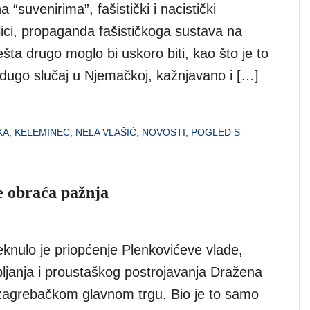
a “suvenirima”, fašistički i nacistički
lici, propaganda fašističkoga sustava na
ješta drugo moglo bi uskoro biti, kao što je to
dugo slučaj u Njemačkoj, kažnjavano i […]
KA
,
KELEMINEC
,
NELA VLAŠIĆ
,
NOVOSTI
,
POGLED S
še obraća pažnja
knulo je priopćenje Plenkovićeve vlade,
janja i proustaškog postrojavanja Dražena
a zagrebačkom glavnom trgu. Bio je to samo