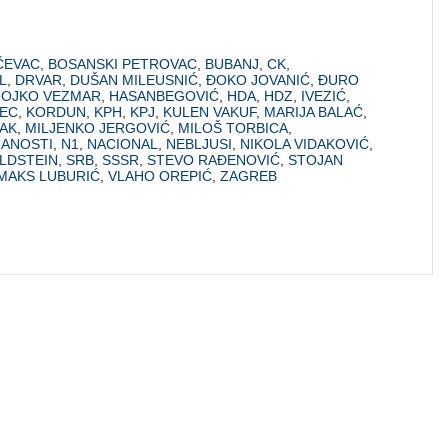
ČEVAC
,
BOSANSKI PETROVAC
,
BUBANJ
,
CK
,
L
,
DRVAR
,
DUŠAN MILEUSNIĆ
,
ĐOKO JOVANIĆ
,
ĐURO
OJKO VEZMAR
,
HASANBEGOVIĆ
,
HDA
,
HDZ
,
IVEZIĆ
,
NEC
,
KORDUN
,
KPH
,
KPJ
,
KULEN VAKUF
,
MARIJA BALAĆ
,
DAK
,
MILJENKO JERGOVIĆ
,
MILOŠ TORBICA
,
NANOSTI
,
N1
,
NACIONAL
,
NEBLJUSI
,
NIKOLA VIDAKOVIĆ
,
LDSTEIN
,
SRB
,
SSSR
,
STEVO RAĐENOVIĆ
,
STOJAN
MAKS LUBURIĆ
,
VLAHO OREPIĆ
,
ZAGREB