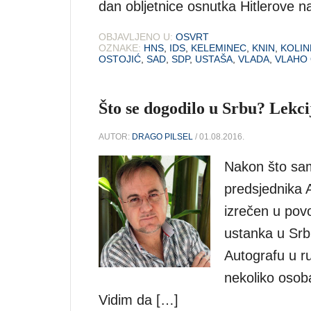
dan obljetnice osnutka Hitlerove na
OBJAVLJENO U:
OSVRT
OZNAKE:
HNS
,
IDS
,
KELEMINEC
,
KNIN
,
KOLIN
OSTOJIĆ
,
SAD
,
SDP
,
USTAŠA
,
VLADA
,
VLAHO 
Što se dogodilo u Srbu? Lekcij
AUTOR:
DRAGO PILSEL
/ 01.08.2016.
Nakon što sam
predsjednika A
izrečen u pov
ustanka u Srbu
Autografu u rub
nekoliko osoba
Vidim da […]