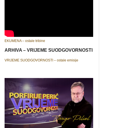
EKUMENA – ostale tribine
ARHIVA – VRIJEME SUODGOVORNOSTI
VRIJEME SUODGOVORNOSTI – ostale emisije