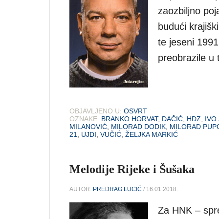
zaozbiljno poj
budući krajišk
te jeseni 1991
preobrazile u t
OBJAVLJENO U:
OSVRT
OZNAKE:
BRANKO HORVAT
,
DAČIĆ
,
HDZ
,
IVO
MILANOVIĆ
,
MILORAD DODIK
,
MILORAD PUP
21
,
UJDI
,
VUČIĆ
,
ŽELJKA MARKIĆ
Melodije Rijeke i Šušaka
AUTOR:
PREDRAG LUCIĆ
/ 16.01.2018.
Za HNK – spre