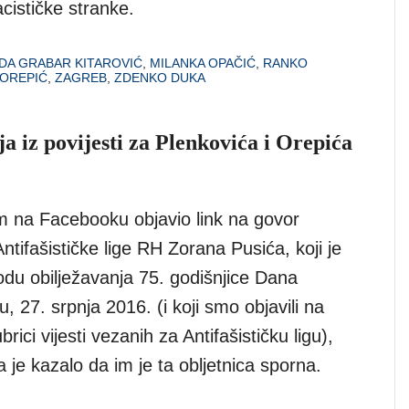
cističke stranke.
DA GRABAR KITAROVIĆ
,
MILANKA OPAČIĆ
,
RANKO
OREPIĆ
,
ZAGREB
,
ZDENKO DUKA
a iz povijesti za Plenkovića i Orepića
 na Facebooku objavio link na govor
ntifašističke lige RH Zorana Pusića, koji je
odu obilježavanja 75. godišnjice Dana
, 27. srpnja 2016. (i koji smo objavili na
rici vijesti vezanih za Antifašističku ligu),
 je kazalo da im je ta obljetnica sporna.