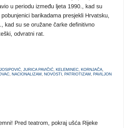
avio u periodu između ljeta 1990., kad su
i pobunjenici barikadama presjekli Hrvatsku,
., kad su se oružane čarke definitivno
eški, odvratni rat.
 JOSIPOVIĆ
,
JURICA PAVIČIĆ
,
KELEMINEC
,
KORNJAČA
,
OVAC
,
NACIONALIZAM
,
NOVOSTI
,
PATRIOTIZAM
,
PAVILJON
mni! Pred teatrom, pokraj ušća Rijeke