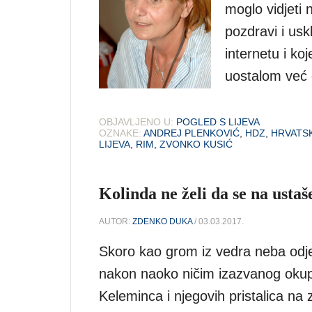
moglo vidjeti n
pozdravi i usk
internetu i ko
uostalom već 
OBJAVLJENO U:
POGLED S LIJEVA
OZNAKE:
ANDREJ PLENKOVIĆ
,
HDZ
,
HRVATS
LIJEVA
,
RIM
,
ZVONKO KUSIĆ
Kolinda ne želi da se na usta
AUTOR:
ZDENKO DUKA
/ 03.03.2017.
Skoro kao grom iz vedra neba odje
nakon naoko ničim izazvanog okupl
Keleminca i njegovih pristalica n