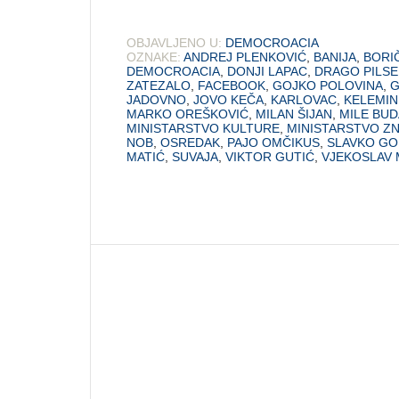
OBJAVLJENO U:
DEMOCROACIA
OZNAKE:
ANDREJ PLENKOVIĆ
,
BANIJA
,
BORI
DEMOCROACIA
,
DONJI LAPAC
,
DRAGO PILSE
ZATEZALO
,
FACEBOOK
,
GOJKO POLOVINA
,
G
JADOVNO
,
JOVO KEČA
,
KARLOVAC
,
KELEMI
MARKO OREŠKOVIĆ
,
MILAN ŠIJAN
,
MILE BU
MINISTARSTVO KULTURE
,
MINISTARSTVO Z
NOB
,
OSREDAK
,
PAJO OMČIKUS
,
SLAVKO GO
MATIĆ
,
SUVAJA
,
VIKTOR GUTIĆ
,
VJEKOSLAV 