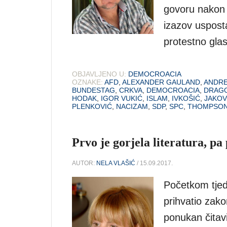
govoru nakon za
izazov uspostav
protestno glas
OBJAVLJENO U:
DEMOCROACIA
OZNAKE:
AFD
,
ALEXANDER GAULAND
,
ANDRE
BUNDESTAG
,
CRKVA
,
DEMOCROACIA
,
DRAGO
HODAK
,
IGOR VUKIĆ
,
ISLAM
,
IVKOŠIĆ
,
JAKOV
PLENKOVIĆ
,
NACIZAM
,
SDP
,
SPC
,
THOMPSO
Prvo je gorjela literatura, pa 
AUTOR:
NELA VLAŠIĆ
/ 15.09.2017.
Početkom tjed
prihvatio zakon
ponukan čitav