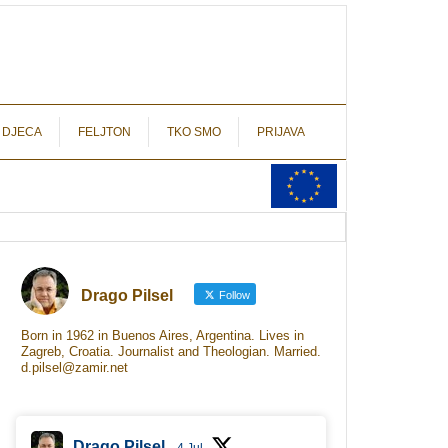
autograf.hr
novinarstvo s potpisom
 DJECA
FELJTON
TKO SMO
PRIJAVA
Drago Pilsel
Follow
Born in 1962 in Buenos Aires, Argentina. Lives in
Zagreb, Croatia. Journalist and Theologian. Married.
d.pilsel@zamir.net
Drago Pilsel