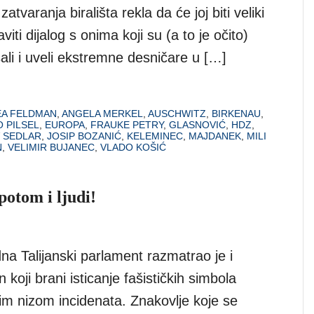
tvaranja birališta rekla da će joj biti veliki
iti dijalog s onima koji su (a to je očito)
ali i uveli ekstremne desničare u […]
A FELDMAN
,
ANGELA MERKEL
,
AUSCHWITZ
,
BIRKENAU
,
 PILSEL
,
EUROPA
,
FRAUKE PETRY
,
GLASNOVIĆ
,
HDZ
,
 SEDLAR
,
JOSIP BOZANIĆ
,
KELEMINEC
,
MAJDANEK
,
MILI
N
,
VELIMIR BUJANEC
,
VLADO KOŠIĆ
potom i ljudi!
na Talijanski parlament razmatrao je i
 koji brani isticanje fašističkih simbola
im nizom incidenata. Znakovlje koje se