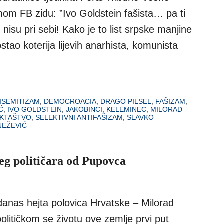
om FB zidu: ”Ivo Goldstein fašista… pa ti
i nisu pri sebi! Kako je to list srpske manjine
stao koterija lijevih anarhista, komunista
ISEMITIZAM
,
DEMOCROACIA
,
DRAGO PILSEL
,
FAŠIZAM
,
Ć
,
IVO GOLDSTEIN
,
JAKOBINCI
,
KELEMINEC
,
MILORAD
KTAŠTVO
,
SELEKTIVNI ANTIFAŠIZAM
,
SLAVKO
NEŽEVIĆ
jeg političara od Pupovca
danas hejta polovica Hrvatske – Milorad
litičkom se životu ove zemlje prvi put