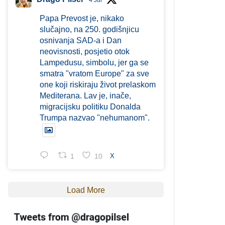
4 Jul
Papa Prevost je, nikako
slučajno, na 250. godišnjicu
osnivanja SAD-a i Dan
neovisnosti, posjetio otok
Lampedusu, simbolu, jer ga se
smatra "vratom Europe" za sve
one koji riskiraju život prelaskom
Mediterana. Lav je, inače,
migracijsku politiku Donalda
Trumpa nazvao "nehumanom".
1
10
X
Load More