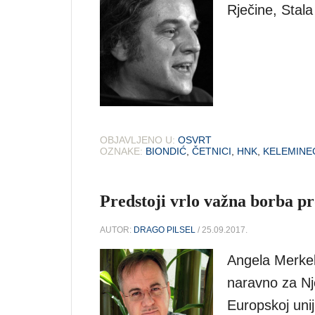
Rječine, Stala
OBJAVLJENO U:
OSVRT
OZNAKE:
BIONDIĆ
,
ČETNICI
,
HNK
,
KELEMINE
Predstoji vrlo važna borba p
AUTOR:
DRAGO PILSEL
/ 25.09.2017.
Angela Merkel 
naravno za Nj
Europskoj uni