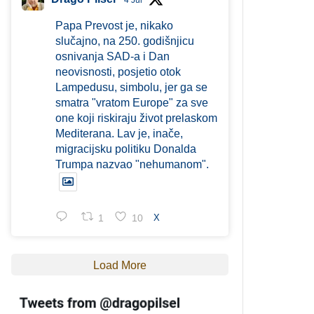
4 Jul
Papa Prevost je, nikako
slučajno, na 250. godišnjicu
osnivanja SAD-a i Dan
neovisnosti, posjetio otok
Lampedusu, simbolu, jer ga se
smatra "vratom Europe" za sve
one koji riskiraju život prelaskom
Mediterana. Lav je, inače,
migracijsku politiku Donalda
Trumpa nazvao "nehumanom".
1
10
X
Load More