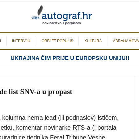
I
INTERVJU
ORBI ET POPULIS
KULTURA
ABRAHAMOVA
UKRAJINA ČIM PRIJE U EUROPSKU UNIJU!!
de list SNV-a u propast
 kolumna nema lead (ili podnaslov) ističem,
tku, komentar novinarke RTS-a (i portala
suradnice tjednika Feral Tribune Vesne