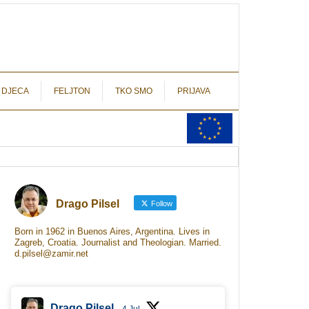
autograf.hr
novinarstvo s potpisom
 DJECA
FELJTON
TKO SMO
PRIJAVA
Drago Pilsel
Follow
Born in 1962 in Buenos Aires, Argentina. Lives in
Zagreb, Croatia. Journalist and Theologian. Married.
d.pilsel@zamir.net
Drago Pilsel