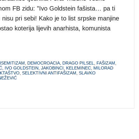
om FB zidu: ”Ivo Goldstein fašista… pa ti
i nisu pri sebi! Kako je to list srpske manjine
stao koterija lijevih anarhista, komunista
ISEMITIZAM
,
DEMOCROACIA
,
DRAGO PILSEL
,
FAŠIZAM
,
Ć
,
IVO GOLDSTEIN
,
JAKOBINCI
,
KELEMINEC
,
MILORAD
KTAŠTVO
,
SELEKTIVNI ANTIFAŠIZAM
,
SLAVKO
NEŽEVIĆ