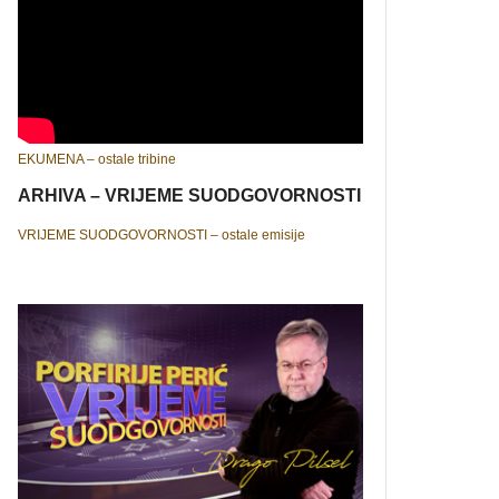
EKUMENA – ostale tribine
ARHIVA – VRIJEME SUODGOVORNOSTI
VRIJEME SUODGOVORNOSTI – ostale emisije