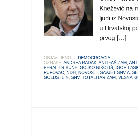
Knežević na m
ljudi iz Novost
u Hrvatskoj po
prvog […]
OBJAVLJENO U:
DEMOCROACIA
OZNAKE:
ANDREA RADAK
,
ANTIFAŠIZAM
,
ANT
FERAL TRIBUNE
,
GOJKO NIKOLIŠ
,
IGOR LASI
PUPOVAC
,
NDH
,
NOVOSTI
,
SAVJET SNV-A
,
SE
GOLDSTEIN
,
SNV
,
TOTALITARIZAM
,
VESNA K