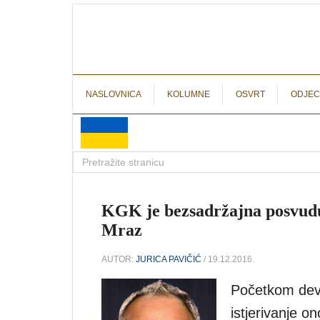
NASLOVNICA
KOLUMNE
OSVRT
ODJEC
KGK je bezsadržajna posvudu
Mraz
AUTOR:
JURICA PAVIČIĆ
/ 19.12.2016.
Početkom deve
istjerivanje o