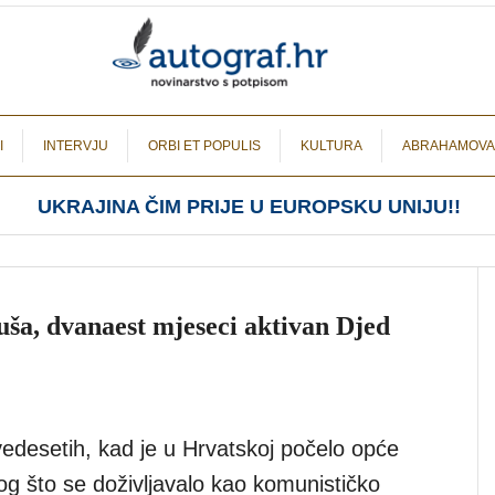
I
INTERVJU
ORBI ET POPULIS
KULTURA
ABRAHAMOVA
UKRAJINA ČIM PRIJE U EUROPSKU UNIJU!!
ša, dvanaest mjeseci aktivan Djed
desetih, kad je u Hrvatskoj počelo opće
nog što se doživljavalo kao komunističko