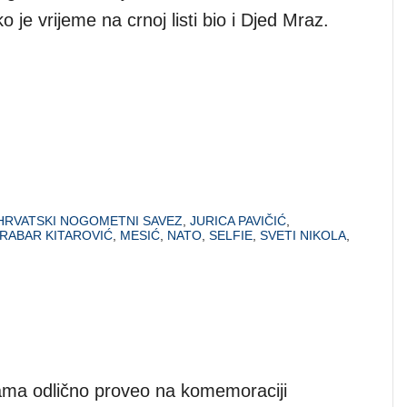
o je vrijeme na crnoj listi bio i Djed Mraz.
HRVATSKI NOGOMETNI SAVEZ
,
JURICA PAVIČIĆ
,
RABAR KITAROVIĆ
,
MESIĆ
,
NATO
,
SELFIE
,
SVETI NIKOLA
,
ama odlično proveo na komemoraciji