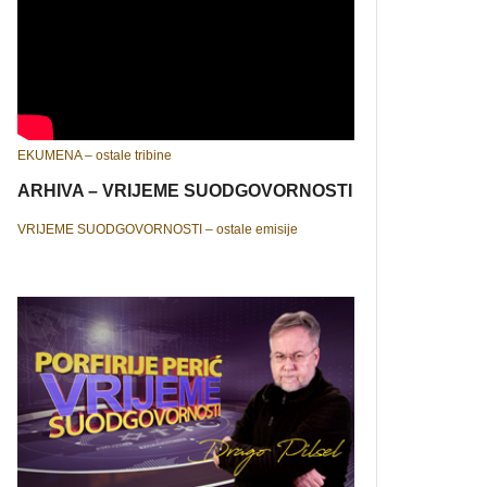
EKUMENA – ostale tribine
ARHIVA – VRIJEME SUODGOVORNOSTI
VRIJEME SUODGOVORNOSTI – ostale emisije