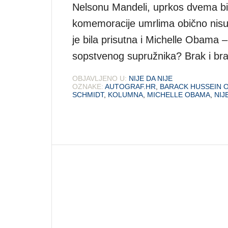
Nelsonu Mandeli, uprkos dvema bi
komemoracije umrlima obično nisu 
je bila prisutna i Michelle Obama 
sopstvenog supružnika? Brak i braku
OBJAVLJENO U:
NIJE DA NIJE
OZNAKE:
AUTOGRAF.HR
,
BARACK HUSSEIN 
SCHMIDT
,
KOLUMNA
,
MICHELLE OBAMA
,
NIJ