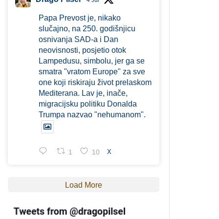
4 Jul
Papa Prevost je, nikako
slučajno, na 250. godišnjicu
osnivanja SAD-a i Dan
neovisnosti, posjetio otok
Lampedusu, simbolu, jer ga se
smatra "vratom Europe" za sve
one koji riskiraju život prelaskom
Mediterana. Lav je, inače,
migracijsku politiku Donalda
Trumpa nazvao "nehumanom".
1
10
X
Load More