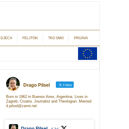
autograf.hr
novinarstvo s potpisom
 DJECA
FELJTON
TKO SMO
PRIJAVA
Drago Pilsel
Follow
Born in 1962 in Buenos Aires, Argentina. Lives in
Zagreb, Croatia. Journalist and Theologian. Married.
d.pilsel@zamir.net
Drago Pilsel