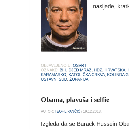
nasljeđe, kratk
OBJAVLJENO U:
OSVRT
OZNAKE:
BIH
,
DJED MRAZ
,
HDZ
,
HRVATSKA
,
KARAMARKO
,
KATOLIČKA CRKVA
,
KOLINDA G
USTAVNI SUD
,
ŽUPANIJA
Obama, plavuša i selfie
AUTOR:
TEOFIL PANČIĆ
/ 19.12.2013.
Izgleda da se Barack Hussein Ob