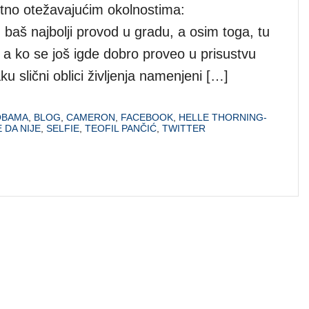
tno otežavajućim okolnostima:
baš najbolji provod u gradu, a osim toga, tu
– a ko se još igde dobro proveo u prisustvu
 slični oblici življenja namenjeni […]
OBAMA
,
BLOG
,
CAMERON
,
FACEBOOK
,
HELLE THORNING-
E DA NIJE
,
SELFIE
,
TEOFIL PANČIĆ
,
TWITTER