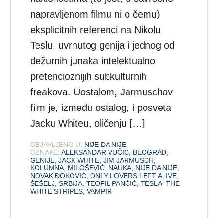
napravljenom filmu ni o čemu)
eksplicitnih referenci na Nikolu
Teslu, uvrnutog genija i jednog od
dežurnih junaka intelektualno
pretencioznijih subkulturnih
freakova. Uostalom, Jarmuschov
film je, između ostalog, i posveta
Jacku Whiteu, oličenju […]
OBJAVLJENO U:
NIJE DA NIJE
OZNAKE:
ALEKSANDAR VUČIĆ
,
BEOGRAD
,
GENIJE
,
JACK WHITE
,
JIM JARMUSCH
,
KOLUMNA
,
MILOŠEVIĆ
,
NAUKA
,
NIJE DA NIJE
,
NOVAK ĐOKOVIĆ
,
ONLY LOVERS LEFT ALIVE
,
ŠEŠELJ
,
SRBIJA
,
TEOFIL PANČIĆ
,
TESLA
,
THE
WHITE STRIPES
,
VAMPIR