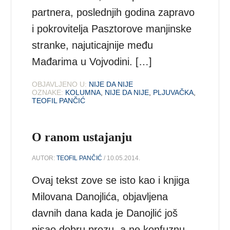
partnera, poslednjih godina zapravo
i pokrovitelja Pasztorove manjinske
stranke, najuticajnije među
Mađarima u Vojvodini. […]
OBJAVLJENO U:
NIJE DA NIJE
OZNAKE:
KOLUMNA
,
NIJE DA NIJE
,
PLJUVAČKA
,
TEOFIL PANČIĆ
O ranom ustajanju
AUTOR:
TEOFIL PANČIĆ
/ 10.05.2014.
Ovaj tekst zove se isto kao i knjiga
Milovana Danojlića, objavljena
davnih dana kada je Danojlić još
pisao dobru prozu, a ne konfuznu