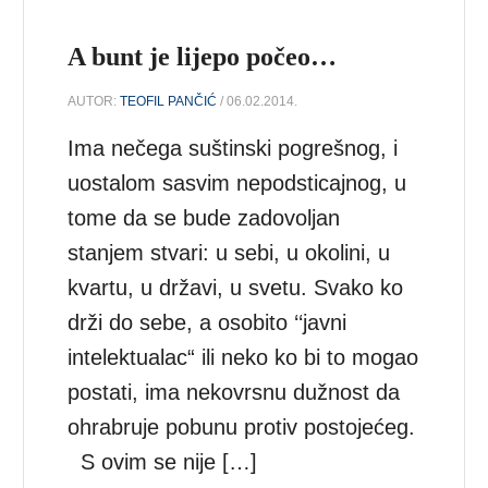
A bunt je lijepo počeo…
AUTOR:
TEOFIL PANČIĆ
/ 06.02.2014.
Ima nečega suštinski pogrešnog, i
uostalom sasvim nepodsticajnog, u
tome da se bude zadovoljan
stanjem stvari: u sebi, u okolini, u
kvartu, u državi, u svetu. Svako ko
drži do sebe, a osobito ‘‘javni
intelektualac“ ili neko ko bi to mogao
postati, ima nekovrsnu dužnost da
ohrabruje pobunu protiv postojećeg.
S ovim se nije […]