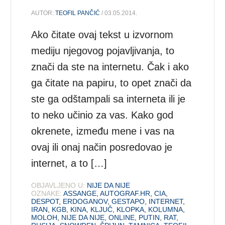
AUTOR:
TEOFIL PANČIĆ
/ 03.05.2014.
Ako čitate ovaj tekst u izvornom
mediju njegovog pojavljivanja, to
znači da ste na internetu. Čak i ako
ga čitate na papiru, to opet znači da
ste ga odštampali sa interneta ili je
to neko učinio za vas. Kako god
okrenete, između mene i vas na
ovaj ili onaj način posredovao je
internet, a to […]
OBJAVLJENO U:
NIJE DA NIJE
OZNAKE:
ASSANGE
,
AUTOGRAF.HR
,
CIA
,
DESPOT
,
ERDOGANOV
,
GESTAPO
,
INTERNET
,
IRAN
,
KGB
,
KINA
,
KLJUČ
,
KLOPKA
,
KOLUMNA
,
MOLOH
,
NIJE DA NIJE
,
ONLINE
,
PUTIN
,
RAT
,