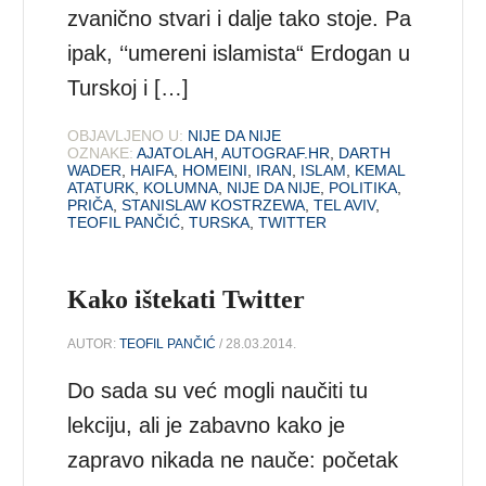
zvanično stvari i dalje tako stoje. Pa
ipak, ‘‘umereni islamista“ Erdogan u
Turskoj i […]
OBJAVLJENO U:
NIJE DA NIJE
OZNAKE:
AJATOLAH
,
AUTOGRAF.HR
,
DARTH
WADER
,
HAIFA
,
HOMEINI
,
IRAN
,
ISLAM
,
KEMAL
ATATURK
,
KOLUMNA
,
NIJE DA NIJE
,
POLITIKA
,
PRIČA
,
STANISLAW KOSTRZEWA
,
TEL AVIV
,
TEOFIL PANČIĆ
,
TURSKA
,
TWITTER
Kako ištekati Twitter
AUTOR:
TEOFIL PANČIĆ
/ 28.03.2014.
Do sada su već mogli naučiti tu
lekciju, ali je zabavno kako je
zapravo nikada ne nauče: početak