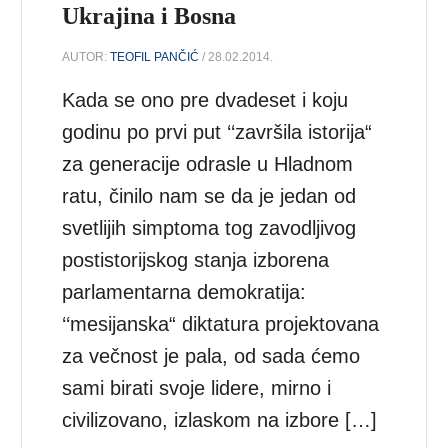
Ukrajina i Bosna
AUTOR:
TEOFIL PANČIĆ
/ 28.02.2014.
Kada se ono pre dvadeset i koju
godinu po prvi put ‘‘završila istorija“
za generacije odrasle u Hladnom
ratu, činilo nam se da je jedan od
svetlijih simptoma tog zavodljivog
postistorijskog stanja izborena
parlamentarna demokratija:
‘‘mesijanska“ diktatura projektovana
za večnost je pala, od sada ćemo
sami birati svoje lidere, mirno i
civilizovano, izlaskom na izbore […]