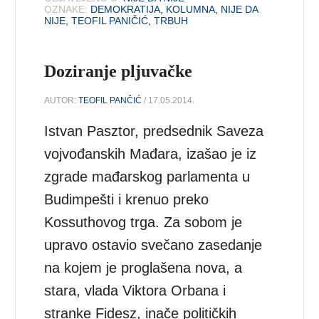
OZNAKE:
DEMOKRATIJA
,
KOLUMNA
,
NIJE DA
NIJE
,
TEOFIL PANIČIĆ
,
TRBUH
Doziranje pljuvačke
AUTOR:
TEOFIL PANČIĆ
/ 17.05.2014.
Istvan Pasztor, predsednik Saveza
vojvođanskih Mađara, izašao je iz
zgrade mađarskog parlamenta u
Budimpešti i krenuo preko
Kossuthovog trga. Za sobom je
upravo ostavio svečano zasedanje
na kojem je proglašena nova, a
stara, vlada Viktora Orbana i
stranke Fidesz, inače političkih