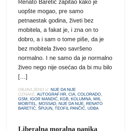
Renato Baretić zapitao kako je
uopšte mogao, pre samo
petnaestak godina, živeti bez
mobitela, a fakat je, i zna on to
dobro, a i sam o tome piše, da je
bez mobitela živeo savršeno
normalno. I ne samo da je normalno
živeo nego nije osećao da bi mu bilo
[…]
OBJAVLJENO U:
NIJE DA NIJE
OZNAKE:
AUTOGRAF.HR
,
CIA
,
COLORADO
,
GSM
,
IGOR MANDIĆ
,
KGB
,
KOLUMNA
,
MI6
,
MOBITEL
,
MOSSAD
,
NIJE DA NIJE
,
RENATO
BARETIĆ
,
ŠPIJUN
,
TEOFIL PANČIĆ
,
UDBA
Liberalna moralna panika