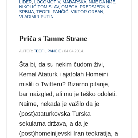
LIDER
,
LOCOMOTIV
,
MAĐARSKA
,
NIJE DA NIJE
,
NIKOLIĆ TOMISLAV
,
OMEGA
,
PREDSJEDNIK
,
SRBIJA
,
TEOFIL PANČIĆ
,
VIKTOR ORBAN
,
VLADIMIR PUTIN
Priča s Tamne Strane
AUTOR:
TEOFIL PANČIĆ
/ 04.04.2014.
Šta bi, da su nekim čudom živi,
Kemal Ataturk i ajatolah Homeini
mislili o Twitteru? Bizarno pitanje,
bar naizgled, ali mu je teško odoleti.
Naime, nekada je važilo da je
(post)ataturkovska Turska
sekularna država, a da je
(post)homeinijevski Iran teokratija, a