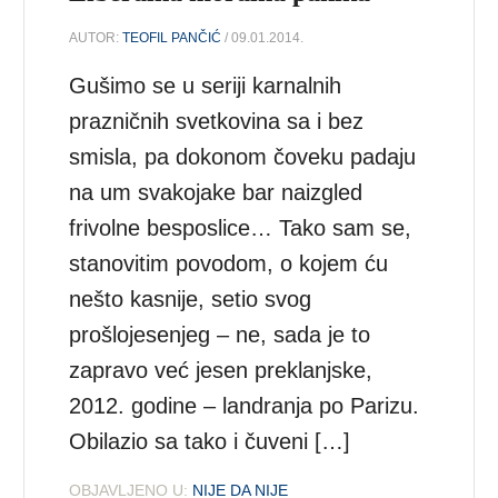
AUTOR:
TEOFIL PANČIĆ
/ 09.01.2014.
Gušimo se u seriji karnalnih
prazničnih svetkovina sa i bez
smisla, pa dokonom čoveku padaju
na um svakojake bar naizgled
frivolne besposlice… Tako sam se,
stanovitim povodom, o kojem ću
nešto kasnije, setio svog
prošlojesenjeg – ne, sada je to
zapravo već jesen preklanjske,
2012. godine – landranja po Parizu.
Obilazio sa tako i čuveni […]
OBJAVLJENO U:
NIJE DA NIJE