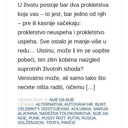
U životu postoje bar dva prokletstva
koja vas – to jest, bar jedno od njih
– pre ili kasnije sačekaju:
prokletstvo neuspeha i prokletstvo
uspeha. Sve ostalo je manje-više u
redu… Uistinu, može li im se uopšte
pobeći, tim zlim kobima naizgled
suprotnih životnih ishoda?
Verovatno može, ali samo tako što
nećete ništa raditi, ničemu […]
OBJAVLJENO U:
NIJE DA NIJE
OZNAKE:
ALTERNATIVA
,
AUTOGRAF.HR
,
BUNT
,
CELEBRITY
,
DOSTOJEVSKI
,
KOLUMNA
,
MARIJA
ALJOHINA
,
NADEŽDA TOLOKONIKOVA
,
NIJE DA
NIJE
,
PUNK
,
PUSSY RIOT
,
PUTIN
,
RUSIJA
,
SOLŽENJICIN
,
TEOFIL PANČIĆ