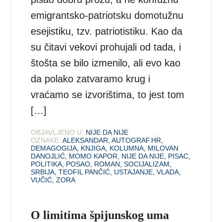
emigrantsko-patriotsku domotužnu
esejistiku, tzv. patriotistiku. Kao da
su čitavi vekovi prohujali od tada, i
štošta se bilo izmenilo, ali evo kao
da polako zatvaramo krug i
vraćamo se izvorištima, to jest tom
[…]
OBJAVLJENO U:
NIJE DA NIJE
OZNAKE:
ALEKSANDAR
,
AUTOGRAF.HR
,
DEMAGOGIJA
,
KNJIGA
,
KOLUMNA
,
MILOVAN
DANOJLIĆ
,
MOMO KAPOR
,
NIJE DA NIJE
,
PISAC
,
POLITIKA
,
POSAO
,
ROMAN
,
SOCIJALIZAM
,
SRBIJA
,
TEOFIL PANČIĆ
,
USTAJANJE
,
VLADA
,
VUČIĆ
,
ZORA
O limitima špijunskog uma