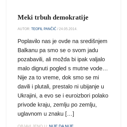
Meki trbuh demokratije
AUTOR:
TEOFIL PANČIĆ
/ 24.05.2014.
Poplavilo nas je ovde na središnjem
Balkanu pa smo se o svom jadu
pozabavili, ali možda bi ipak valjalo
malo dignuti pogled s mutne vode…
Nije za to vreme, dok smo se mi
davili i plutali, prestalo ni ubijanje u
Ukrajini, a evo se i euroizbori polako
privode kraju, zemlju po zemlju,
uglavnom u znaku […]
OBJAVLJENO U:
NIJE DA NIJE