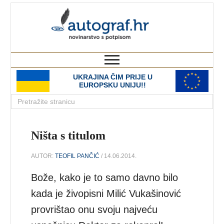
autograf.hr
novinarstvo s potpisom
UKRAJINA ČIM PRIJE U
EUROPSKU UNIJU!!
Ništa s titulom
AUTOR:
TEOFIL PANČIĆ
/ 14.06.2014.
Bože, kako je to samo davno bilo
kada je živopisni Milić Vukašinović
provrištao onu svoju najveću