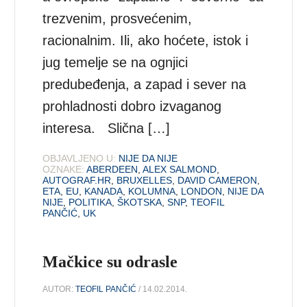
trezvenim, prosvećenim,
racionalnim. Ili, ako hoćete, istok i
jug temelje se na ognjici
predubeđenja, a zapad i sever na
prohladnosti dobro izvaganog
interesa. Slična […]
OBJAVLJENO U:
NIJE DA NIJE
OZNAKE:
ABERDEEN
,
ALEX SALMOND
,
AUTOGRAF.HR
,
BRUXELLES
,
DAVID CAMERON
,
ETA
,
EU
,
KANADA
,
KOLUMNA
,
LONDON
,
NIJE DA
NIJE
,
POLITIKA
,
ŠKOTSKA
,
SNP
,
TEOFIL
PANČIĆ
,
UK
Mačkice su odrasle
AUTOR:
TEOFIL PANČIĆ
/ 14.02.2014.