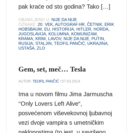
pak kraće od sto godina? Tako […]
OBJAVLJENO U:
NIJE DA NIJE
OZNAKE:
20. VEK
,
AUTOGRAF.HR
,
ČETNIK
,
ERIK
HOBSBAUM
,
EU
,
HISTORIJA
,
HITLER
,
HORDA
,
JUGOSLAVIJA
,
KOLUMNA
,
KOMUNIZAM
,
KRAMA
,
KRIM
,
LAVOV
,
NIJE DA NIJE
,
PUTIN
,
RUSIJA
,
STALJIN
,
TEOFIL PANČIĆ
,
UKRAJINA
,
USTAŠA
,
ZLO
Gem, set, meč… Tesla
AUTOR:
TEOFIL PANČIĆ
/ 07.03.2014.
Ima u novom filmu Jima Jarmuscha
‘‘Only Lovers Left Alive“,
posvećenom viševekovnoj ljubavnoj
vezi dvoje vampira s umetničkim
naklonostima (to jest, u savršeno