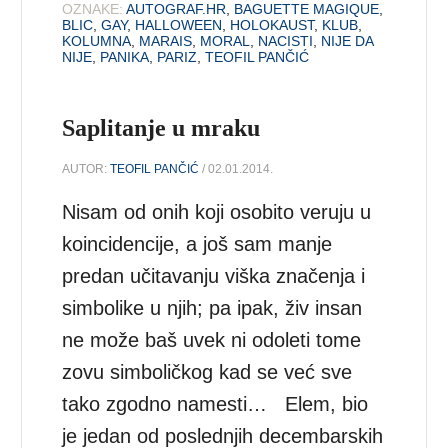
OZNAKE:
AUTOGRAF.HR
,
BAGUETTE MAGIQUE
,
BLIC
,
GAY
,
HALLOWEEN
,
HOLOKAUST
,
KLUB
,
KOLUMNA
,
MARAIS
,
MORAL
,
NACISTI
,
NIJE DA
NIJE
,
PANIKA
,
PARIZ
,
TEOFIL PANČIĆ
Saplitanje u mraku
AUTOR:
TEOFIL PANČIĆ
/ 02.01.2014.
Nisam od onih koji osobito veruju u
koincidencije, a još sam manje
predan učitavanju viška značenja i
simbolike u njih; pa ipak, živ insan
ne može baš uvek ni odoleti tome
zovu simboličkog kad se već sve
tako zgodno namesti… Elem, bio
je jedan od poslednjih decembarskih