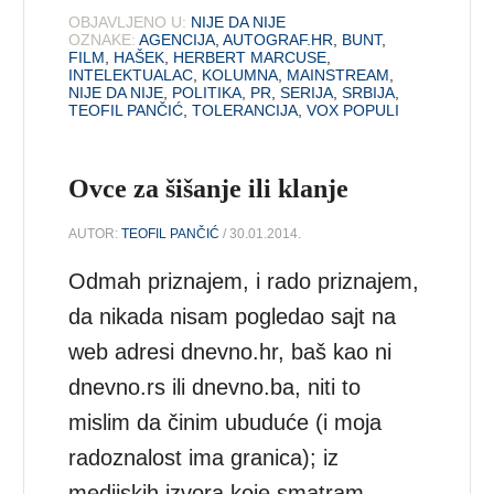
OBJAVLJENO U:
NIJE DA NIJE
OZNAKE:
AGENCIJA
,
AUTOGRAF.HR
,
BUNT
,
FILM
,
HAŠEK
,
HERBERT MARCUSE
,
INTELEKTUALAC
,
KOLUMNA
,
MAINSTREAM
,
NIJE DA NIJE
,
POLITIKA
,
PR
,
SERIJA
,
SRBIJA
,
TEOFIL PANČIĆ
,
TOLERANCIJA
,
VOX POPULI
Ovce za šišanje ili klanje
AUTOR:
TEOFIL PANČIĆ
/ 30.01.2014.
Odmah priznajem, i rado priznajem,
da nikada nisam pogledao sajt na
web adresi dnevno.hr, baš kao ni
dnevno.rs ili dnevno.ba, niti to
mislim da činim ubuduće (i moja
radoznalost ima granica); iz
medijskih izvora koje smatram