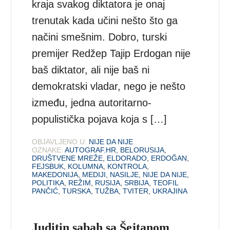
kraja svakog diktatora je onaj
trenutak kada učini nešto što ga
načini smešnim. Dobro, turski
premijer Redžep Tajip Erdogan nije
baš diktator, ali nije baš ni
demokratski vladar, nego je nešto
između, jedna autoritarno-
populistička pojava koja s […]
OBJAVLJENO U:
NIJE DA NIJE
OZNAKE:
AUTOGRAF.HR
,
BELORUSIJA
,
DRUŠTVENE MREŽE
,
ELDORADO
,
ERDOĞAN
,
FEJSBUK
,
KOLUMNA
,
KONTROLA
,
MAKEDONIJA
,
MEDIJI
,
NASILJE
,
NIJE DA NIJE
,
POLITIKA
,
REŽIM
,
RUSIJA
,
SRBIJA
,
TEOFIL
PANČIĆ
,
TURSKA
,
TUŽBA
,
TVITER
,
UKRAJINA
Juditin sabah sa Šejtanom