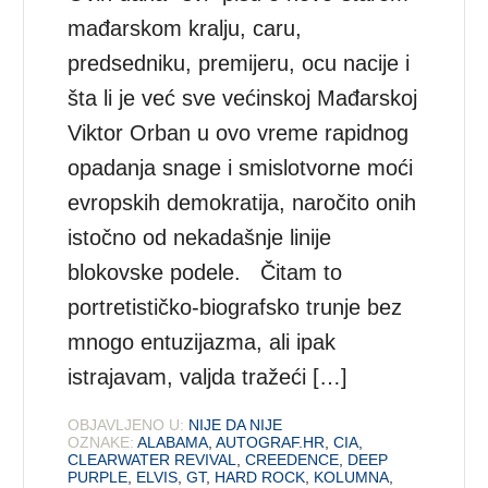
mađarskom kralju, caru,
predsedniku, premijeru, ocu nacije i
šta li je već sve većinskoj Mađarskoj
Viktor Orban u ovo vreme rapidnog
opadanja snage i smislotvorne moći
evropskih demokratija, naročito onih
istočno od nekadašnje linije
blokovske podele. Čitam to
portretističko-biografsko trunje bez
mnogo entuzijazma, ali ipak
istrajavam, valjda tražeći […]
OBJAVLJENO U:
NIJE DA NIJE
OZNAKE:
ALABAMA
,
AUTOGRAF.HR
,
CIA
,
CLEARWATER REVIVAL
,
CREEDENCE
,
DEEP
PURPLE
,
ELVIS
,
GT
,
HARD ROCK
,
KOLUMNA
,