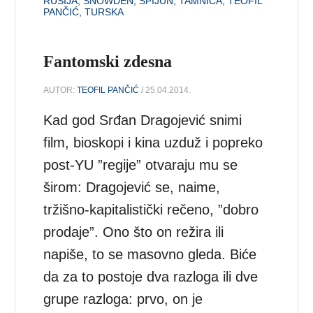
RUSIJA
,
SNOWDEN
,
ŠPIJUN
,
TAMNICA
,
TEOFIL
PANČIĆ
,
TURSKA
Fantomski zdesna
AUTOR:
TEOFIL PANČIĆ
/ 25.04.2014.
Kad god Srđan Dragojević snimi
film, bioskopi i kina uzduž i popreko
post-YU ”regije” otvaraju mu se
širom: Dragojević se, naime,
tržišno-kapitalistički rečeno, ”dobro
prodaje”. Ono što on režira ili
napiše, to se masovno gleda. Biće
da za to postoje dva razloga ili dve
grupe razloga: prvo, on je