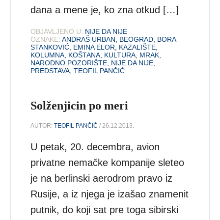
dana a mene je, ko zna otkud […]
OBJAVLJENO U:
NIJE DA NIJE
OZNAKE:
ANDRAŠ URBAN
,
BEOGRAD
,
BORA
STANKOVIĆ
,
EMINA ELOR
,
KAZALIŠTE
,
KOLUMNA
,
KOŠTANA
,
KULTURA
,
MRAK
,
NARODNO POZORIŠTE
,
NIJE DA NIJE
,
PREDSTAVA
,
TEOFIL PANČIĆ
Solženjicin po meri
AUTOR:
TEOFIL PANČIĆ
/ 26.12.2013.
U petak, 20. decembra, avion
privatne nemačke kompanije sleteo
je na berlinski aerodrom pravo iz
Rusije, a iz njega je izašao znamenit
putnik, do koji sat pre toga sibirski