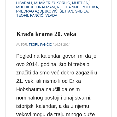
LIBARALI
,
MUAMER ZUKORLIĆ
,
MUFTIJA
,
MULTIKULTURALIZAM
,
NIJE DA NIJE
,
POLITIKA
,
PREDRAG AZDEJKOVIĆ
,
ŠEJTAN
,
SRBIJA
,
TEOFIL PANČIĆ
,
VLADA
Krađa krame 20. veka
AUTOR:
TEOFIL PANČIĆ
/ 14.03.2014.
Pogled na kalendar govori mi da je
ovo 2014. godina, što bi trebalo
značiti da smo već dobro zagazili u
21. vek, ali nismo li od Erika
Hobsbauma naučili da osim
nominalnog postoji i onaj stvarni,
istorijski kalendar, a da u njemu
vekovi mogu da traju mnogo duže ili