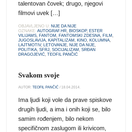
talentovan čovek; drugo, njegovi
filmovi uvek […]
OBJAVLJENO U:
NIJE DA NIJE
OZNAKE:
AUTOGRAF.HR
,
BIOSKOP
,
ESTER
VILIJAMS
,
FANTOM
,
FANTOMSKI ZDESNA
,
FILM
,
JUGOSLAVIJA
,
KAPITALIZAM
,
KINO
,
KOLUMNA
,
LAJTMOTIV
,
LETOVANJE
,
NIJE DA NIJE
,
POLITIKA
,
SFRJ
,
SOCIJALIZAM
,
SRĐAN
DRAGOJEVIĆ
,
TEOFIL PANČIĆ
Svakom svoje
AUTOR:
TEOFIL PANČIĆ
/ 18.04.2014.
Ima ljudi koji vole da prave spiskove
drugih ljudi, a ima i onih koji se, bilo
samim rođenjem, bilo nekom
specifičnom zaslugom ili krivicom,