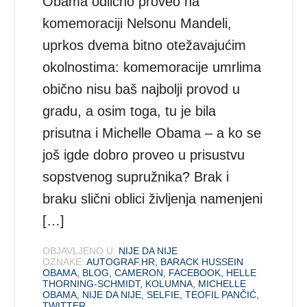
Obama odlično proveo na
komemoraciji Nelsonu Mandeli,
uprkos dvema bitno otežavajućim
okolnostima: komemoracije umrlima
obično nisu baš najbolji provod u
gradu, a osim toga, tu je bila
prisutna i Michelle Obama – a ko se
još igde dobro proveo u prisustvu
sopstvenog supružnika? Brak i
braku slični oblici življenja namenjeni
[…]
OBJAVLJENO U:
NIJE DA NIJE
OZNAKE:
AUTOGRAF.HR
,
BARACK HUSSEIN
OBAMA
,
BLOG
,
CAMERON
,
FACEBOOK
,
HELLE
THORNING-SCHMIDT
,
KOLUMNA
,
MICHELLE
OBAMA
,
NIJE DA NIJE
,
SELFIE
,
TEOFIL PANČIĆ
,
TWITTER