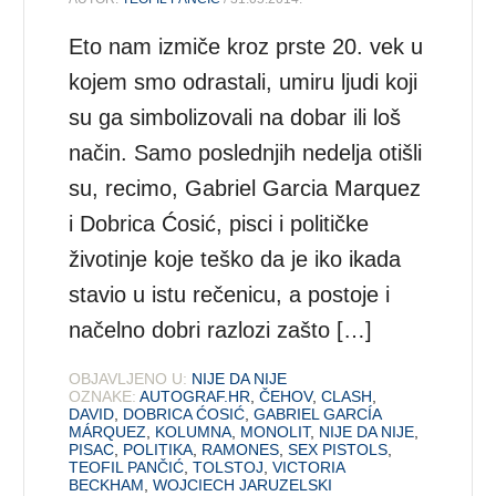
Eto nam izmiče kroz prste 20. vek u
kojem smo odrastali, umiru ljudi koji
su ga simbolizovali na dobar ili loš
način. Samo poslednjih nedelja otišli
su, recimo, Gabriel Garcia Marquez
i Dobrica Ćosić, pisci i političke
životinje koje teško da je iko ikada
stavio u istu rečenicu, a postoje i
načelno dobri razlozi zašto […]
OBJAVLJENO U:
NIJE DA NIJE
OZNAKE:
AUTOGRAF.HR
,
ČEHOV
,
CLASH
,
DAVID
,
DOBRICA ĆOSIĆ
,
GABRIEL GARCÍA
MÁRQUEZ
,
KOLUMNA
,
MONOLIT
,
NIJE DA NIJE
,
PISAC
,
POLITIKA
,
RAMONES
,
SEX PISTOLS
,
TEOFIL PANČIĆ
,
TOLSTOJ
,
VICTORIA
BECKHAM
,
WOJCIECH JARUZELSKI