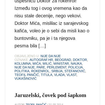
uspešnicu Doktor za rokenrol!
Između tog i ovog vremena kao da
nisu stale decenije, nego vekovi.
Doktor Mića, mislilac iz sarajevskog
kafića, voleo je o sebi da misli kao o
buntovniku, pa je i ta njegova
pesma bila […]
OBJAVLJENO U:
NIJE DA NIJE
OZNAKE:
AUTOGRAF.HR
,
BEOGRAD
,
DOKTOR
,
KOLUMNA
,
MIĆA
,
MILIĆ
,
MINISTAR
,
NAUKA
,
NIJE DA NIJE
,
PARE
,
PERLEMENT
,
POLICIJA
,
POLITIKA
,
ROKENROL
,
SRBIJA
,
STEFANOVIĆ
,
TEOFIL PANČIĆ
,
TITULA
,
VLADA
,
VLAST
,
VUKAŠINOVIĆ
Jaruzelski, čovek pod šapkom
AUTOR:
TEOFIL PANČIĆ
/ 31.05.2014.