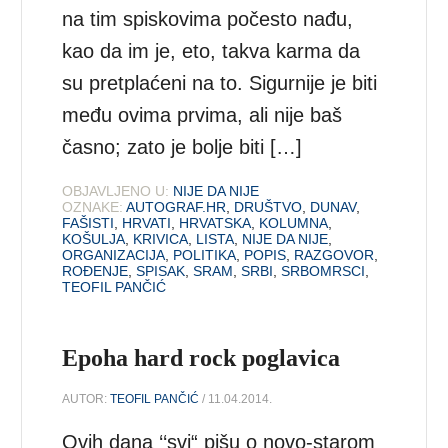
na tim spiskovima počesto nađu,
kao da im je, eto, takva karma da
su pretplaćeni na to. Sigurnije je biti
među ovima prvima, ali nije baš
časno; zato je bolje biti […]
OBJAVLJENO U:
NIJE DA NIJE
OZNAKE:
AUTOGRAF.HR
,
DRUŠTVO
,
DUNAV
,
FAŠISTI
,
HRVATI
,
HRVATSKA
,
KOLUMNA
,
KOŠULJA
,
KRIVICA
,
LISTA
,
NIJE DA NIJE
,
ORGANIZACIJA
,
POLITIKA
,
POPIS
,
RAZGOVOR
,
ROĐENJE
,
SPISAK
,
SRAM
,
SRBI
,
SRBOMRSCI
,
TEOFIL PANČIĆ
Epoha hard rock poglavica
AUTOR:
TEOFIL PANČIĆ
/ 11.04.2014.
Ovih dana ‘‘svi“ pišu o novo-starom