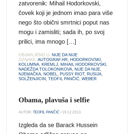
zatvorenik: Mihail Hodorkovski,
čovek koji je jednom imao para više
nego što obični smrtnici poput nas
mogu i zamisliti; sada ih, po svoj
prilici, ima mnogo […]
OBJAVLJENO U:
NIJE DA NIJE
OZNAKE:
AUTOGRAF.HR
,
HODORKOVSKI
,
KOLUMNA
,
KREMLJ
,
MIHAIL HODORKOVSKI
,
NADEŽDA TOLOKONIKOVA
,
NIJE DA NIJE
,
NJEMAČKA
,
NOBEL
,
PUSSY RIOT
,
RUSIJA
,
SOLŽENJICIN
,
TEOFIL PANČIĆ
,
WEBER
Obama, plavuša i selfie
AUTOR:
TEOFIL PANČIĆ
/ 19.12.2013.
Izgleda da se Barack Hussein