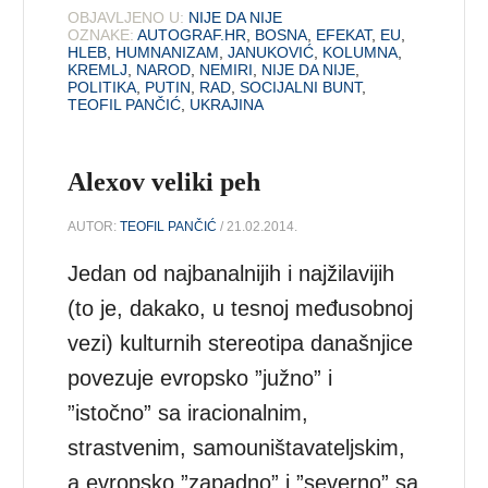
OBJAVLJENO U:
NIJE DA NIJE
OZNAKE:
AUTOGRAF.HR
,
BOSNA
,
EFEKAT
,
EU
,
HLEB
,
HUMNANIZAM
,
JANUKOVIĆ
,
KOLUMNA
,
KREMLJ
,
NAROD
,
NEMIRI
,
NIJE DA NIJE
,
POLITIKA
,
PUTIN
,
RAD
,
SOCIJALNI BUNT
,
TEOFIL PANČIĆ
,
UKRAJINA
Alexov veliki peh
AUTOR:
TEOFIL PANČIĆ
/ 21.02.2014.
Jedan od najbanalnijih i najžilavijih
(to je, dakako, u tesnoj međusobnoj
vezi) kulturnih stereotipa današnjice
povezuje evropsko ”južno” i
”istočno” sa iracionalnim,
strastvenim, samouništavateljskim,
a evropsko ”zapadno” i ”severno” sa