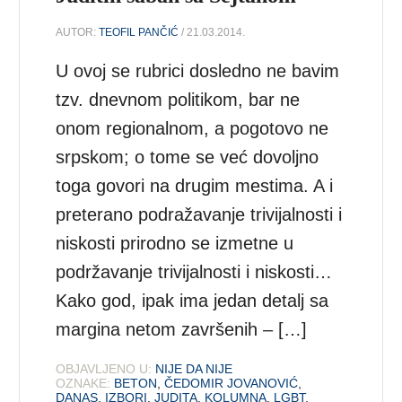
AUTOR:
TEOFIL PANČIĆ
/ 21.03.2014.
U ovoj se rubrici dosledno ne bavim
tzv. dnevnom politikom, bar ne
onom regionalnom, a pogotovo ne
srpskom; o tome se već dovoljno
toga govori na drugim mestima. A i
preterano podražavanje trivijalnosti i
niskosti prirodno se izmetne u
podržavanje trivijalnosti i niskosti…
Kako god, ipak ima jedan detalj sa
margina netom završenih – […]
OBJAVLJENO U:
NIJE DA NIJE
OZNAKE:
BETON
,
ČEDOMIR JOVANOVIĆ
,
DANAS
,
IZBORI
,
JUDITA
,
KOLUMNA
,
LGBT
,