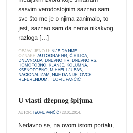
sasvim verodostojnim saznao sam
sve što me je o njima zanimalo, to
jest, saznao sam da nema nikakvog
razloga […]
OBJAVLJENO U:
NIJE DA NIJE
OZNAKE:
AUTOGRAF.HR
,
ĆIRILICA
,
DNEVNO.BA
,
DNEVNO.HR
,
DNEVNO.RS
,
HOMOFOBNO
,
KLANJE
,
KOLUMNA
,
KSENOFOBNO
,
MIHAEL LJUBAS
,
NACIONALIZAM
,
NIJE DA NIJE
,
OVCE
,
REFERENDUM
,
TEOFIL PANČIĆ
U vlasti džepnog špijuna
AUTOR:
TEOFIL PANČIĆ
/ 23.01.2014.
Nedavno se, na ovom istom portalu,