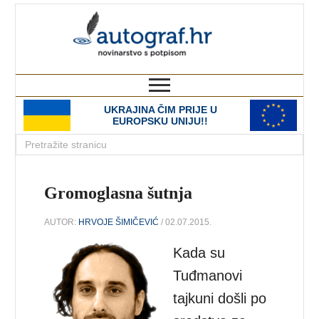
autograf.hr
novinarstvo s potpisom
UKRAJINA ČIM PRIJE U
EUROPSKU UNIJU!!
Gromoglasna šutnja
AUTOR:
HRVOJE ŠIMIČEVIĆ
/ 02.07.2015.
Kada su
Tuđmanovi
tajkuni došli po