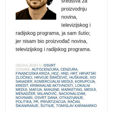
sredstva za
proizvodnju
novina,
televizijskog i
radijskog programa, ja sam šutio;
jer nisam bio proizvođač novina,
televizijskog i radijskog programa.
OBJAVLJENO U:
OSVRT
OZNAKE:
AUTOCENZURA
,
CENZURA
,
FINANCIJSKA KRIZA
,
HDZ
,
HND
,
HRT
,
HRVATSKI
ZLOČINCI
,
HRVOJE ŠIMIČEVIĆ
,
HUŠKANJE
,
IVO
SANADER
,
KOMERCIJALNI MEDIJI
,
KORUPCIJA
,
KREDIT
,
KRIMINALNE AKTIVNOSTI
,
LOKALNI
MEDIJI
,
MAFIJA
,
MANJINE
,
MARKETING
,
MEDIJI
,
MENADŽER
,
MILANOVIĆ
,
NACIONALIZAM
,
NOVINARI
,
OSVRT DANA
,
OTKAZIVANJE
,
POLITIKA
,
PR
,
PRIVATIZACIJA
,
RAČAN
,
ŠIKANIRANJE
,
ŠUTNJE
,
TOMISLAV KARAMARKO