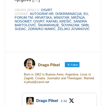
OBJAVLJENO U:
OSVRT
OZNAKE:
AUTOGRAF.HR
,
DISKRIMINACIJA
,
EU
,
FORUM.TM
,
HRVATSKA
,
MINISTAR
,
MRŽNJA
,
NOGOMET
,
OSVRT
,
RAFAEL KREŠIĆ
,
SANDRA
BARTOLOVIĆ
,
ŠIKANIRANJE
,
ŠOVINIZAM
,
SRBI
,
SUDAC
,
ZDRAVKO MAMIĆ
,
ŽELJKO JOVANOVIĆ
Drago Pilsel
Follow
Born in 1962 in Buenos Aires, Argentina. Lives in
Zagreb, Croatia. Journalist and Theologian. Married.
d.pilsel@zamir.net
Drago Pilsel
4 Jul