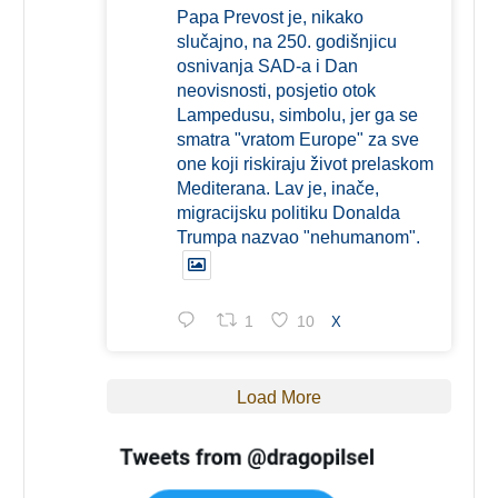
Papa Prevost je, nikako
slučajno, na 250. godišnjicu
osnivanja SAD-a i Dan
neovisnosti, posjetio otok
Lampedusu, simbolu, jer ga se
smatra "vratom Europe" za sve
one koji riskiraju život prelaskom
Mediterana. Lav je, inače,
migracijsku politiku Donalda
Trumpa nazvao "nehumanom".
1
10
X
Load More