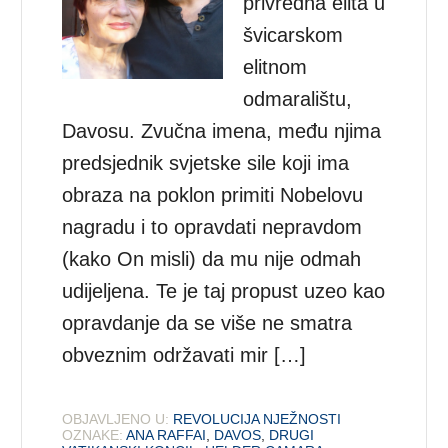
privredna elita u
švicarskom
elitnom
odmaralištu,
Davosu. Zvučna imena, među njima
predsjednik svjetske sile koji ima
obraza na poklon primiti Nobelovu
nagradu i to opravdati nepravdom
(kako On misli) da mu nije odmah
udijeljena. Te je taj propust uzeo kao
opravdanje da se više ne smatra
obveznim održavati mir […]
OBJAVLJENO U:
REVOLUCIJA NJEŽNOSTI
OZNAKE:
ANA RAFFAI
,
DAVOS
,
DRUGI