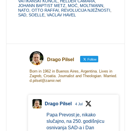
VATIKANSKI KONCIL
,
HELDER CAMARA
,
JOHANN BAPTIST METZ
,
MOĆ
,
MOLTMANN
,
NATO
,
OTTO RAFFAI
,
REVOLUCIJA NJEŽNOSTI
,
SAD
,
SOELLE
,
VACLAV HAVEL
Drago Pilsel
Follow
Born in 1962 in Buenos Aires, Argentina. Lives in
Zagreb, Croatia. Journalist and Theologian. Married.
d.pilsel@zamir.net
Drago Pilsel
4 Jul
Papa Prevost je, nikako
slučajno, na 250. godišnjicu
osnivanja SAD-a i Dan