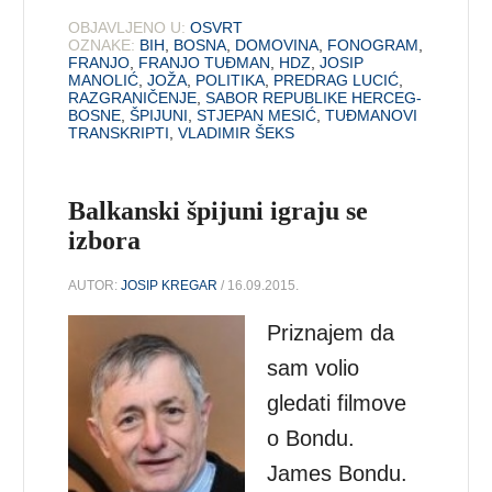
OBJAVLJENO U:
OSVRT
OZNAKE:
BIH
,
BOSNA
,
DOMOVINA
,
FONOGRAM
,
FRANJO
,
FRANJO TUĐMAN
,
HDZ
,
JOSIP
MANOLIĆ
,
JOŽA
,
POLITIKA
,
PREDRAG LUCIĆ
,
RAZGRANIČENJE
,
SABOR REPUBLIKE HERCEG-
BOSNE
,
ŠPIJUNI
,
STJEPAN MESIĆ
,
TUĐMANOVI
TRANSKRIPTI
,
VLADIMIR ŠEKS
Balkanski špijuni igraju se
izbora
AUTOR:
JOSIP KREGAR
/ 16.09.2015.
Priznajem da
sam volio
gledati filmove
o Bondu.
James Bondu.