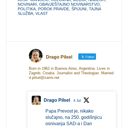
NOVINARI
,
OBAVJEŠTAJNO NOVINARSTVO
,
POLITIKA
,
POROK PRAVDE
,
ŠPIJUNI
,
TAJNA
SLUŽBA
,
VLAST
Drago Pilsel
Follow
Born in 1962 in Buenos Aires, Argentina. Lives in
Zagreb, Croatia. Journalist and Theologian. Married.
d.pilsel@zamir.net
Drago Pilsel
4 Jul
Papa Prevost je, nikako
slučajno, na 250. godišnjicu
osnivanja SAD-a i Dan