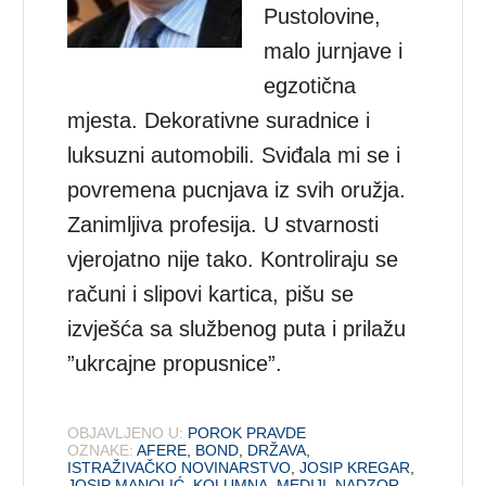
Pustolovine,
malo jurnjave i
egzotična
mjesta. Dekorativne suradnice i
luksuzni automobili. Sviđala mi se i
povremena pucnjava iz svih oružja.
Zanimljiva profesija. U stvarnosti
vjerojatno nije tako. Kontroliraju se
računi i slipovi kartica, pišu se
izvješća sa službenog puta i prilažu
”ukrcajne propusnice”.
OBJAVLJENO U:
POROK PRAVDE
OZNAKE:
AFERE
,
BOND
,
DRŽAVA
,
ISTRAŽIVAČKO NOVINARSTVO
,
JOSIP KREGAR
,
JOSIP MANOLIĆ
,
KOLUMNA
,
MEDIJI
,
NADZOR
,