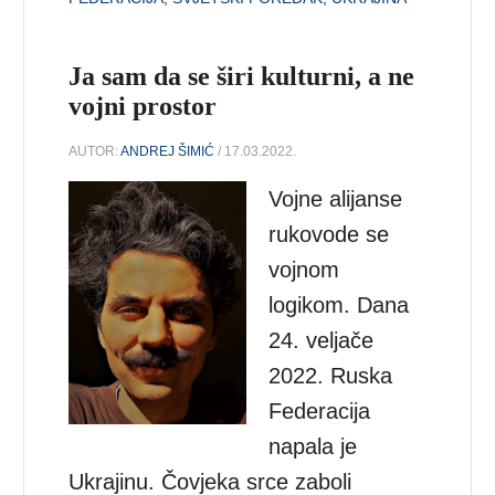
Ja sam da se širi kulturni, a ne
vojni prostor
AUTOR:
ANDREJ ŠIMIĆ
/ 17.03.2022.
Vojne alijanse
rukovode se
vojnom
logikom. Dana
24. veljače
2022. Ruska
Federacija
napala je
Ukrajinu. Čovjeka srce zaboli