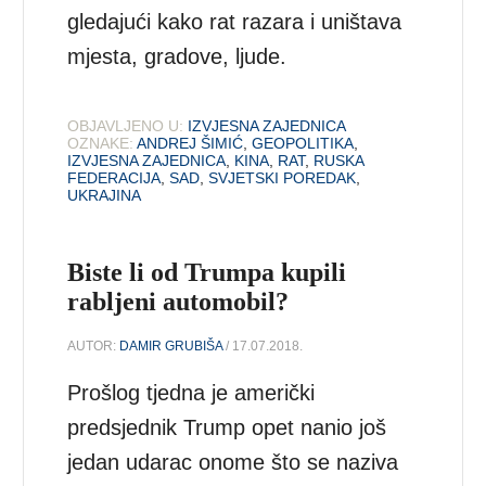
gledajući kako rat razara i uništava
mjesta, gradove, ljude.
OBJAVLJENO U:
IZVJESNA ZAJEDNICA
OZNAKE:
ANDREJ ŠIMIĆ
,
GEOPOLITIKA
,
IZVJESNA ZAJEDNICA
,
KINA
,
RAT
,
RUSKA
FEDERACIJA
,
SAD
,
SVJETSKI POREDAK
,
UKRAJINA
Biste li od Trumpa kupili
rabljeni automobil?
AUTOR:
DAMIR GRUBIŠA
/ 17.07.2018.
Prošlog tjedna je američki
predsjednik Trump opet nanio još
jedan udarac onome što se naziva