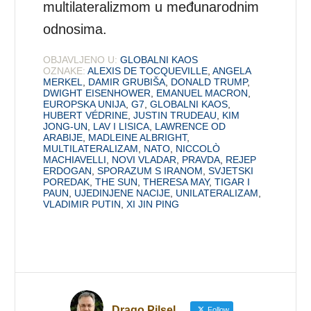
multilateralizmom u međunarodnim
odnosima.
OBJAVLJENO U:
GLOBALNI KAOS
OZNAKE:
ALEXIS DE TOCQUEVILLE
,
ANGELA
MERKEL
,
DAMIR GRUBIŠA
,
DONALD TRUMP
,
DWIGHT EISENHOWER
,
EMANUEL MACRON
,
EUROPSKA UNIJA
,
G7
,
GLOBALNI KAOS
,
HUBERT VÉDRINE
,
JUSTIN TRUDEAU
,
KIM
JONG-UN
,
LAV I LISICA
,
LAWRENCE OD
ARABIJE
,
MADLEINE ALBRIGHT
,
MULTILATERALIZAM
,
NATO
,
NICCOLÒ
MACHIAVELLI
,
NOVI VLADAR
,
PRAVDA
,
REJEP
ERDOGAN
,
SPORAZUM S IRANOM
,
SVJETSKI
POREDAK
,
THE SUN
,
THERESA MAY
,
TIGAR I
PAUN
,
UJEDINJENE NACIJE
,
UNILATERALIZAM
,
VLADIMIR PUTIN
,
XI JIN PING
Drago Pilsel
Follow