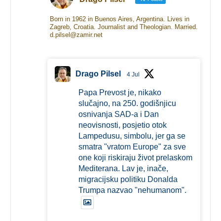
Born in 1962 in Buenos Aires, Argentina. Lives in
Zagreb, Croatia. Journalist and Theologian. Married.
d.pilsel@zamir.net
Drago Pilsel
4 Jul
Papa Prevost je, nikako
slučajno, na 250. godišnjicu
osnivanja SAD-a i Dan
neovisnosti, posjetio otok
Lampedusu, simbolu, jer ga se
smatra "vratom Europe" za sve
one koji riskiraju život prelaskom
Mediterana. Lav je, inače,
migracijsku politiku Donalda
Trumpa nazvao "nehumanom".