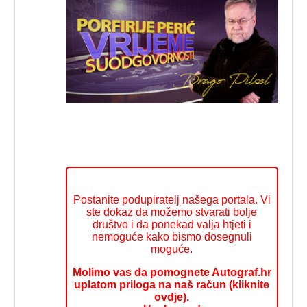
Postanite podupiratelj našega portala. Vi
ste dokaz da možemo stvarati bolje
društvo i da ponekad valja htjeti i
nemoguće kako bismo dosegnuli
moguće.
Molimo vas da pomognete Autograf.hr
uplatom priloga na naš račun (kliknite
ovdje).