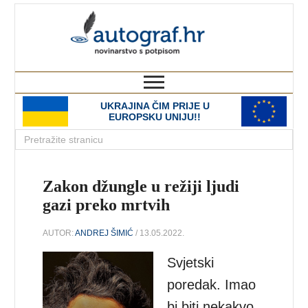
autograf.hr
novinarstvo s potpisom
UKRAJINA ČIM PRIJE U
EUROPSKU UNIJU!!
Zakon džungle u režiji ljudi
gazi preko mrtvih
AUTOR:
ANDREJ ŠIMIĆ
/ 13.05.2022.
Svjetski
poredak. Imao
bi biti nekakvo