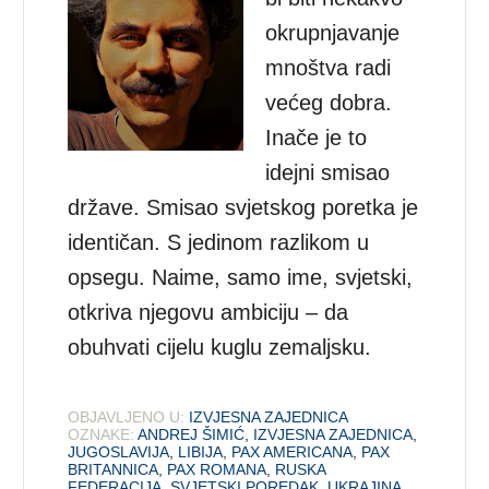
okrupnjavanje
mnoštva radi
većeg dobra.
Inače je to
idejni smisao
države. Smisao svjetskog poretka je
identičan. S jedinom razlikom u
opsegu. Naime, samo ime, svjetski,
otkriva njegovu ambiciju – da
obuhvati cijelu kuglu zemaljsku.
OBJAVLJENO U:
IZVJESNA ZAJEDNICA
OZNAKE:
ANDREJ ŠIMIĆ
,
IZVJESNA ZAJEDNICA
,
JUGOSLAVIJA
,
LIBIJA
,
PAX AMERICANA
,
PAX
BRITANNICA
,
PAX ROMANA
,
RUSKA
FEDERACIJA
,
SVJETSKI POREDAK
,
UKRAJINA