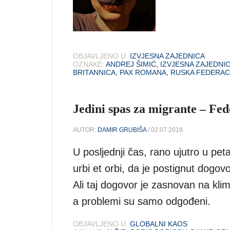
OBJAVLJENO U:
IZVJESNA ZAJEDNICA
OZNAKE:
ANDREJ ŠIMIĆ
,
IZVJESNA ZAJEDNI
BRITANNICA
,
PAX ROMANA
,
RUSKA FEDERAC
Jedini spas za migrante – Fe
AUTOR:
DAMIR GRUBIŠA
/ 02.07.2018.
U posljednji čas, rano ujutro u peta
urbi et orbi, da je postignut dogovo
Ali taj dogovor je zasnovan na kli
a problemi su samo odgođeni.
OBJAVLJENO U:
GLOBALNI KAOS