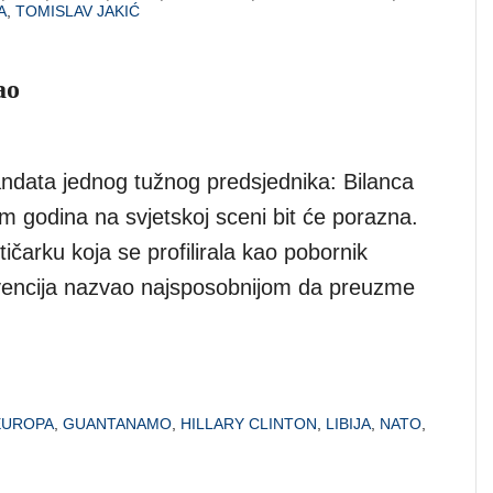
A
,
TOMISLAV JAKIĆ
ao
ndata jednog tužnog predsjednika: Bilanca
 godina na svjetskoj sceni bit će porazna.
itičarku koja se profilirala kao pobornik
rvencija nazvao najsposobnijom da preuzme
EUROPA
,
GUANTANAMO
,
HILLARY CLINTON
,
LIBIJA
,
NATO
,