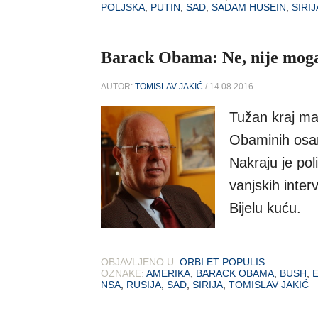
POLJSKA
,
PUTIN
,
SAD
,
SADAM HUSEIN
,
SIRIJ
Barack Obama: Ne, nije mog
AUTOR:
TOMISLAV JAKIĆ
/ 14.08.2016.
Tužan kraj ma
Obaminih osam
Nakraju je pol
vanjskih inte
Bijelu kuću.
OBJAVLJENO U:
ORBI ET POPULIS
OZNAKE:
AMERIKA
,
BARACK OBAMA
,
BUSH
,
NSA
,
RUSIJA
,
SAD
,
SIRIJA
,
TOMISLAV JAKIĆ