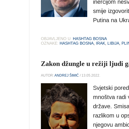
inercijom nesv
smije izgovori
Putina na Ukr
OBJAVLJENO U:
HASHTAG BOSNA
OZNAKE:
HASHTAG BOSNA
,
IRAK
,
LIBIJA
,
PLI
Zakon džungle u režiji ljudi 
AUTOR:
ANDREJ ŠIMIĆ
/ 13.05.2022.
Svjetski pored
mnoštva radi 
države. Smisa
razlikom u op
njegovu ambici