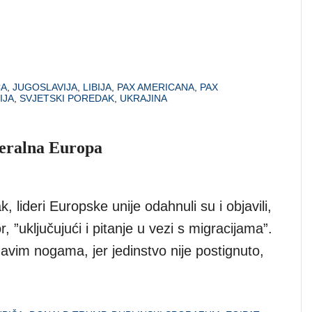
CA
,
JUGOSLAVIJA
,
LIBIJA
,
PAX AMERICANA
,
PAX
IJA
,
SVJETSKI POREDAK
,
UKRAJINA
deralna Europa
k, lideri Europske unije odahnuli su i objavili,
r, ”uključujući i pitanje u vezi s migracijama”.
mavim nogama, jer jedinstvo nije postignuto,