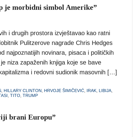
 je morbidni simbol Amerike”
ih i drugih prostora izvještavao kao ratni
obitnik Pulitzerove nagrade Chris Hedges
najpoznatijih novinara, pisaca i političkih
r je niza zapaženih knjiga koje se bave
apitalizma i redovni sudionik masovnih […]
S
,
HILLARY CLINTON
,
HRVOJE ŠIMIČEVIĆ
,
IRAK
,
LIBIJA
,
TASI
,
TITO
,
TRUMP
riji brani Europu”