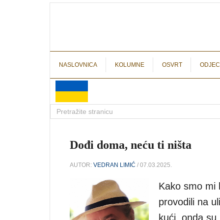
NASLOVNICA
KOLUMNE
OSVRT
ODJEC
Dođi doma, neću ti ništa
AUTOR:
VEDRAN LIMIĆ
/ 07.03.2025.
Kako smo mi k
provodili na u
kući, onda su 