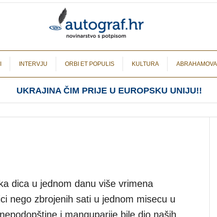
I
INTERVJU
ORBI ET POPULIS
KULTURA
ABRAHAMOVA
UKRAJINA ČIM PRIJE U EUROPSKU UNIJU!!
a dica u jednom danu više vrimena
lici nego zbrojenih sati u jednom misecu u
nepodopštine i manguparije bile dio naših