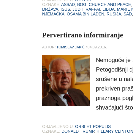
OZNAKE:
ASSAD
,
BOG
,
CHURCH AND PEACE
DRŽAVA
,
ISUS
,
JUDIT RAFFAI
,
LIBIJA
,
MARIE 
NJEMAČKA
,
OSAMA BIN LADEN
,
RUSIJA
,
SAD
Pervertirano informiranje
AUTOR:
TOMISLAV JAKIĆ
/ 04.09.2016.
Nemoguće je za
Petogodišnji d
srušene u nal
prekriven praš
praznoga pogl
shvaćajući što
OBJAVLJENO U:
ORBI ET POPULIS
OZNAKE:
DONALD TRUMP
,
HILLARY CLINTO