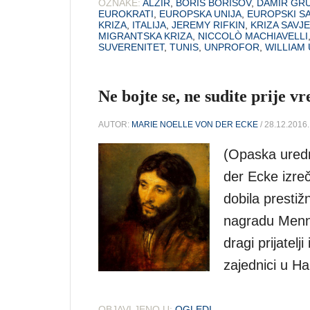
OZNAKE:
ALŽIR
,
BORIS BORISOV
,
DAMIR GRU
EUROKRATI
,
EUROPSKA UNIJA
,
EUROPSKI S
KRIZA
,
ITALIJA
,
JEREMY RIFKIN
,
KRIZA SAVJE
MIGRANTSKA KRIZA
,
NICCOLÒ MACHIAVELLI
SUVERENITET
,
TUNIS
,
UNPROFOR
,
WILLIAM
Ne bojte se, ne sudite prije 
AUTOR:
MARIE NOELLE VON DER ECKE
/ 28.12.2016.
(Opaska uredn
der Ecke izre
dobila presti
nagradu Menno
dragi prijatelj
zajednici u H
OBJAVLJENO U:
OGLEDI