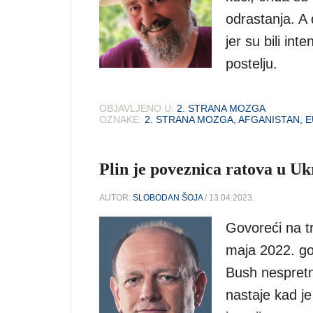
odrastanja. A 
jer su bili in
postelju.
OBJAVLJENO U:
2. STRANA MOZGA
OZNAKE:
2. STRANA MOZGA
,
AFGANISTAN
,
E
Plin je poveznica ratova u Ukra
AUTOR:
SLOBODAN ŠOJA
/ 13.04.2023.
Govoreći na tr
maja 2022. go
Bush nespretn
nastaje kad je