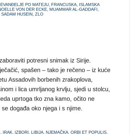
,
EVANĐELJE PO MATEJU
,
FRANCUSKA
,
ISLAMSKA
NOELLE VON DER ECKE
,
MUAMMAR AL-GADDAFI
,
,
SADAM HUSEIN
,
ZLO
boraviti potresni snimak iz Sirije.
ječačić, spašen – tako je rečeno – iz kuće
etu Assadovih borbenih zrakoplova,
inom i lica umrljanog krvlju, sjedi u stolcu,
eda uprtoga tko zna kamo, očito ne
 se događa oko njega i s njime.
N
,
IRAK
,
IZBORI
,
LIBIJA
,
NJEMAČKA
,
ORBI ET POPULIS
,