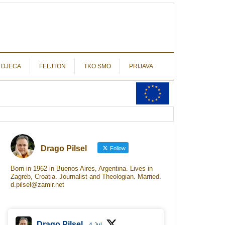
autograf.hr
novinarstvo s potpisom
 DJECA
FELJTON
TKO SMO
PRIJAVA
Drago Pilsel
Follow
Born in 1962 in Buenos Aires, Argentina. Lives in
Zagreb, Croatia. Journalist and Theologian. Married.
d.pilsel@zamir.net
Drago Pilsel