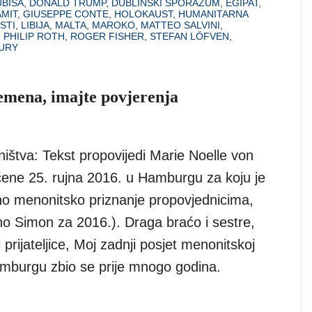
BIŠA
,
DONALD TRUMP
,
DUBLINSKI SPORAZUM
,
EGIPAT
,
AMIT
,
GIUSEPPE CONTE
,
HOLOKAUST
,
HUMANITARNA
STI
,
LIBIJA
,
MALTA
,
MAROKO
,
MATTEO SALVINI
,
,
PHILIP ROTH
,
ROGER FISHER
,
STEFAN LÖFVEN
,
 URY
vremena, imajte povjerenja
ištva: Tekst propovijedi Marie Noelle von
čene 25. rujna 2016. u Hamburgu za koju je
žno menonitsko priznanje propovjednicima,
 Simon za 2016.). Draga braćo i sestre,
i i prijateljice, Moj zadnji posjet menonitskoj
amburgu zbio se prije mnogo godina.