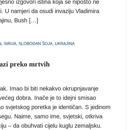
jesno izgovori istina koja se nipošto ne
ti. U namjeri da osudi invaziju Vladimira
ajinu, Bush […]
N
,
SIRIJA
,
SLOBODAN ŠOJA
,
UKRAJINA
gazi preko mrtvih
ak. Imao bi biti nekakvo okrupnjavanje
većeg dobra. Inače je to idejni smisao
o svjetskog poretka je identičan. S jedinom
segu. Naime, samo ime, svjetski, otkriva
ju – da obuhvati cijelu kuglu zemaljsku.