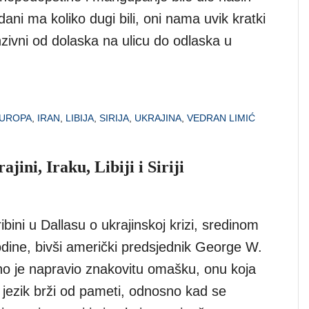
dani ma koliko dugi bili, oni nama uvik kratki
tenzivni od dolaska na ulicu do odlaska u
UROPA
,
IRAN
,
LIBIJA
,
SIRIJA
,
UKRAJINA
,
VEDRAN LIMIĆ
jini, Iraku, Libiji i Siriji
ibini u Dallasu o ukrajinskoj krizi, sredinom
dine, bivši američki predsjednik George W.
o je napravio znakovitu omašku, onu koja
 jezik brži od pameti, odnosno kad se