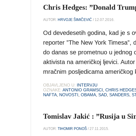
Chris Hedges: ”Donald Trump
AUTOR:
HRVOJE ŠIMIČEVIĆ
/ 12.07.2016.
Od devedesetih godina, kad je s ov
reporter ”The New York Timesa”, d
do danas se prometnuo u jednog od 
aktivista na američkoj ljevici. Auto
mračnim posljedicama američkog k
OBJAVLJENO U:
INTERVJU
OZNAKE:
ANTONIO GRAMSCI
,
CHRIS HEDGE
NAFTA
,
NOVOSTI
,
OBAMA
,
SAD
,
SANDERS
,
S
Tomislav Jakić : ”Rusija u Si
AUTOR:
TIHOMIR PONOŠ
/ 27.11.2015.