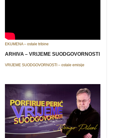
EKUMENA – ostale tribine
ARHIVA – VRIJEME SUODGOVORNOSTI
VRIJEME SUODGOVORNOSTI – ostale emisije