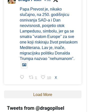
4 Jul
Papa Prevost je, nikako
slučajno, na 250. godišnjicu
osnivanja SAD-a i Dan
neovisnosti, posjetio otok
Lampedusu, simbolu, jer ga se
smatra "vratom Europe" za sve
one koji riskiraju život prelaskom
Mediterana. Lav je, inače,
migracijsku politiku Donalda
Trumpa nazvao "nehumanom".
1
10
X
Load More