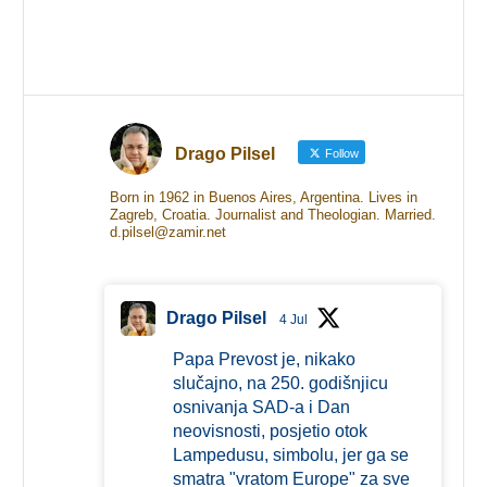
Drago Pilsel
Follow
Born in 1962 in Buenos Aires, Argentina. Lives in
Zagreb, Croatia. Journalist and Theologian. Married.
d.pilsel@zamir.net
Drago Pilsel
4 Jul
Papa Prevost je, nikako
slučajno, na 250. godišnjicu
osnivanja SAD-a i Dan
neovisnosti, posjetio otok
Lampedusu, simbolu, jer ga se
smatra "vratom Europe" za sve