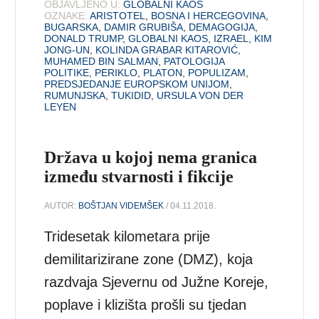
OBJAVLJENO U:
GLOBALNI KAOS
OZNAKE:
ARISTOTEL
,
BOSNA I HERCEGOVINA
,
BUGARSKA
,
DAMIR GRUBIŠA
,
DEMAGOGIJA
,
DONALD TRUMP
,
GLOBALNI KAOS
,
IZRAEL
,
KIM
JONG-UN
,
KOLINDA GRABAR KITAROVIĆ
,
MUHAMED BIN SALMAN
,
PATOLOGIJA
POLITIKE
,
PERIKLO
,
PLATON
,
POPULIZAM
,
PREDSJEDANJE EUROPSKOM UNIJOM
,
RUMUNJSKA
,
TUKIDID
,
URSULA VON DER
LEYEN
Država u kojoj nema granica
između stvarnosti i fikcije
AUTOR:
BOŠTJAN VIDEMŠEK
/ 04.11.2018.
Tridesetak kilometara prije
demilitarizirane zone (DMZ), koja
razdvaja Sjevernu od Južne Koreje,
poplave i klizišta prošli su tjedan