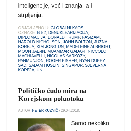
inteligencije, već i znanja, a i
strpljenja.
OBJAVLJENO U:
GLOBALNI KAOS
OZNAKE:
B-52
,
DENUKLEARIZACIJA
,
DIPLOMACIJA
,
DONALD TRUMP
,
FAŠIZAM
,
HAROLD NICHOLSON
,
JOHN BOLTON
,
JUŽNA
KOREJA
,
KIM JONG-UN
,
MADELEINE ALBRIGHT
,
MOON JAE-IN
,
MUAMMAR GADAFI
,
NICCOLÒ
MACHIAVELLI
,
NICOLAS SARKOZY
,
PANMUNJON
,
ROGER FISHER
,
RYAN DUFFY
,
SAD
,
SADAM HUSEIN
,
SINGAPUR
,
SJEVERNA
KOREJA
,
UN
Političko čudo mira na
Korejskom poluotoku
AUTOR:
PETER KUZMIČ
/ 29.04.2018.
Samo nekoliko