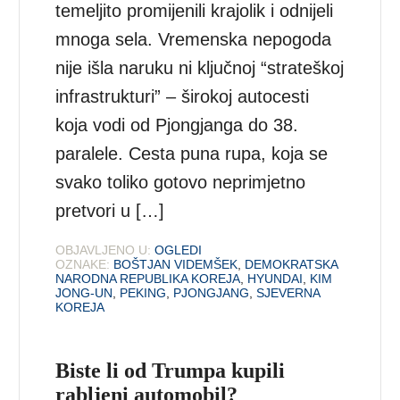
temeljito promijenili krajolik i odnijeli
mnoga sela. Vremenska nepogoda
nije išla naruku ni ključnoj “strateškoj
infrastrukturi” – širokoj autocesti
koja vodi od Pjongjanga do 38.
paralele. Cesta puna rupa, koja se
svako toliko gotovo neprimjetno
pretvori u […]
OBJAVLJENO U:
OGLEDI
OZNAKE:
BOŠTJAN VIDEMŠEK
,
DEMOKRATSKA
NARODNA REPUBLIKA KOREJA
,
HYUNDAI
,
KIM
JONG-UN
,
PEKING
,
PJONGJANG
,
SJEVERNA
KOREJA
Biste li od Trumpa kupili
rabljeni automobil?