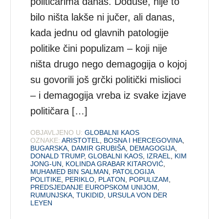
političarima danas. Doduše, nije to
bilo ništa lakše ni jučer, ali danas,
kada jednu od glavnih patologije
politike čini populizam – koji nije
ništa drugo nego demagogija o kojoj
su govorili još grčki politički mislioci
– i demagogija vreba iz svake izjave
političara […]
OBJAVLJENO U:
GLOBALNI KAOS
OZNAKE:
ARISTOTEL
,
BOSNA I HERCEGOVINA
,
BUGARSKA
,
DAMIR GRUBIŠA
,
DEMAGOGIJA
,
DONALD TRUMP
,
GLOBALNI KAOS
,
IZRAEL
,
KIM
JONG-UN
,
KOLINDA GRABAR KITAROVIĆ
,
MUHAMED BIN SALMAN
,
PATOLOGIJA
POLITIKE
,
PERIKLO
,
PLATON
,
POPULIZAM
,
PREDSJEDANJE EUROPSKOM UNIJOM
,
RUMUNJSKA
,
TUKIDID
,
URSULA VON DER
LEYEN