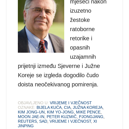
mjeseci nakon
izuzetno
žestoke
ratoborne
retorike i
opasnih
uzajamnih
prijetnji između Sjeverne i Južne
Koreje se izgleda dogodilo čudo
doista neočekivanog pomirenja.
OBJAVLJENO U:
VRIJEME I VJEČNOST
OZNAKE:
BIJELA KUĆA
,
CIA
,
JUŽNA KOREJA
,
KIM JONG-UN
,
KIM YO-JONG
,
MIKE PENCE
,
MOON JAE-IN
,
PETER KUZMIČ
,
PJONGJANG
,
REUTERS
,
SAD
,
VRIJEME I VJEČNOST
,
XI
JINPING