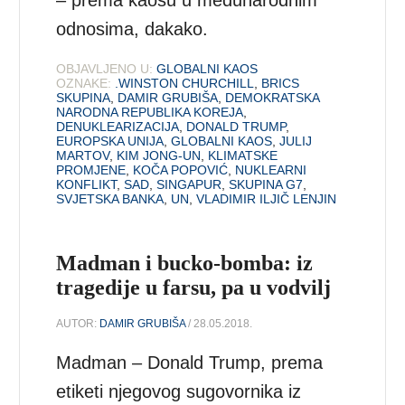
odnosima, dakako.
OBJAVLJENO U:
GLOBALNI KAOS
OZNAKE:
.WINSTON CHURCHILL
,
BRICS
SKUPINA
,
DAMIR GRUBIŠA
,
DEMOKRATSKA
NARODNA REPUBLIKA KOREJA
,
DENUKLEARIZACIJA
,
DONALD TRUMP
,
EUROPSKA UNIJA
,
GLOBALNI KAOS
,
JULIJ
MARTOV
,
KIM JONG-UN
,
KLIMATSKE
PROMJENE
,
KOČA POPOVIĆ
,
NUKLEARNI
KONFLIKT
,
SAD
,
SINGAPUR
,
SKUPINA G7
,
SVJETSKA BANKA
,
UN
,
VLADIMIR ILJIČ LENJIN
Madman i bucko-bomba: iz
tragedije u farsu, pa u vodvilj
AUTOR:
DAMIR GRUBIŠA
/ 28.05.2018.
Madman – Donald Trump, prema
etiketi njegovog sugovornika iz