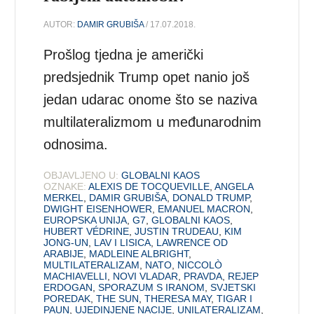
AUTOR:
DAMIR GRUBIŠA
/ 17.07.2018.
Prošlog tjedna je američki
predsjednik Trump opet nanio još
jedan udarac onome što se naziva
multilateralizmom u međunarodnim
odnosima.
OBJAVLJENO U:
GLOBALNI KAOS
OZNAKE:
ALEXIS DE TOCQUEVILLE
,
ANGELA
MERKEL
,
DAMIR GRUBIŠA
,
DONALD TRUMP
,
DWIGHT EISENHOWER
,
EMANUEL MACRON
,
EUROPSKA UNIJA
,
G7
,
GLOBALNI KAOS
,
HUBERT VÉDRINE
,
JUSTIN TRUDEAU
,
KIM
JONG-UN
,
LAV I LISICA
,
LAWRENCE OD
ARABIJE
,
MADLEINE ALBRIGHT
,
MULTILATERALIZAM
,
NATO
,
NICCOLÒ
MACHIAVELLI
,
NOVI VLADAR
,
PRAVDA
,
REJEP
ERDOGAN
,
SPORAZUM S IRANOM
,
SVJETSKI
POREDAK
,
THE SUN
,
THERESA MAY
,
TIGAR I
PAUN
,
UJEDINJENE NACIJE
,
UNILATERALIZAM
,