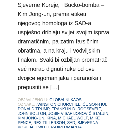
Sjeverne Koreje, i Bucko-bomba –
Kim Jong-un, prema etiketi
njegovog homologa iz SAD-a,
uspješno driblaju svijet svojim isprva
dramatičnim, pa zatim farsičnim
obratima, a na kraju i vodviljskim
finalom. Svaki bi ozbiljan promatrač
već morao dignuti ruke od ove
dvojice egomanijaka i paranoika i
prepustiti se […]
OBJAVLJENO U:
GLOBALNI KAOS
OZNAKE:
.WINSTON CHURCHILL
,
ČE SON-HUI
,
DONALD TRUMP
,
FRANKLIN D. ROOSEVELT
,
JOHN BOLTON
,
JOSIF VISARIJONOVIČ STALJIN
,
KIM JONG-UN
,
KINA
,
MICHAEL WOLF
,
MIKE
PENCE
,
REX TILLERSON
,
SAD
,
SJEVERNA
KOREJA
,
TWITTER-DIPLOMACIJA