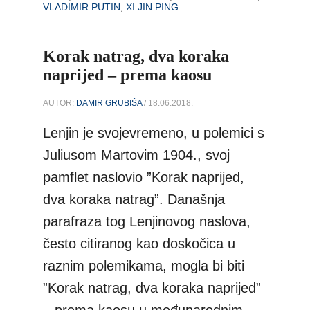
VLADIMIR PUTIN
,
XI JIN PING
Korak natrag, dva koraka
naprijed – prema kaosu
AUTOR:
DAMIR GRUBIŠA
/ 18.06.2018.
Lenjin je svojevremeno, u polemici s
Juliusom Martovim 1904., svoj
pamflet naslovio ”Korak naprijed,
dva koraka natrag”. Današnja
parafraza tog Lenjinovog naslova,
često citiranog kao doskočica u
raznim polemikama, mogla bi biti
”Korak natrag, dva koraka naprijed”
– prema kaosu u međunarodnim