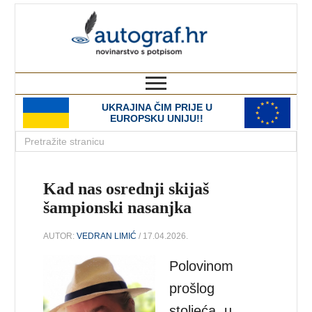
autograf.hr
novinarstvo s potpisom
UKRAJINA ČIM PRIJE U
EUROPSKU UNIJU!!
Kad nas osrednji skijaš
šampionski nasanjka
AUTOR:
VEDRAN LIMIĆ
/ 17.04.2026.
Polovinom
prošlog
stoljeća, u