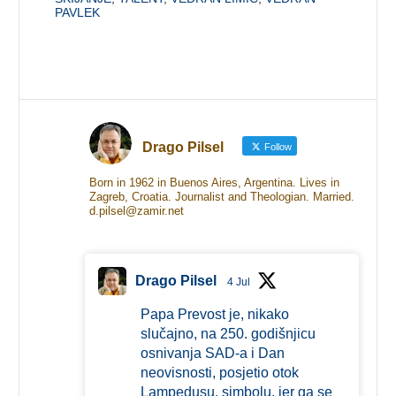
PAVLEK
Drago Pilsel
Follow
Born in 1962 in Buenos Aires, Argentina. Lives in
Zagreb, Croatia. Journalist and Theologian. Married.
d.pilsel@zamir.net
Drago Pilsel
4 Jul
Papa Prevost je, nikako
slučajno, na 250. godišnjicu
osnivanja SAD-a i Dan
neovisnosti, posjetio otok
Lampedusu, simbolu, jer ga se