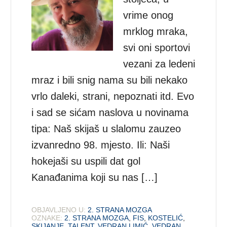
vrime onog
mrklog mraka,
svi oni sportovi
vezani za ledeni
mraz i bili snig nama su bili nekako
vrlo daleki, strani, nepoznati itd. Evo
i sad se sićam naslova u novinama
tipa: Naš skijaš u slalomu zauzeo
izvanredno 98. mjesto. Ili: Naši
hokejaši su uspili dat gol
Kanađanima koji su nas […]
OBJAVLJENO U:
2. STRANA MOZGA
OZNAKE:
2. STRANA MOZGA
,
FIS
,
KOSTELIĆ
,
SKIJANJE
,
TALENT
,
VEDRAN LIMIĆ
,
VEDRAN