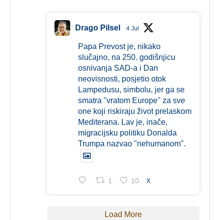
Drago Pilsel
4 Jul
Papa Prevost je, nikako
slučajno, na 250. godišnjicu
osnivanja SAD-a i Dan
neovisnosti, posjetio otok
Lampedusu, simbolu, jer ga se
smatra "vratom Europe" za sve
one koji riskiraju život prelaskom
Mediterana. Lav je, inače,
migracijsku politiku Donalda
Trumpa nazvao "nehumanom".
1
10
X
Load More