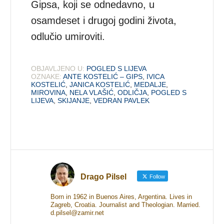
Gipsa, koji se odnedavno, u
osamdeset i drugoj godini života,
odlučio umiroviti.
OBJAVLJENO U:
POGLED S LIJEVA
OZNAKE:
ANTE KOSTELIĆ – GIPS
,
IVICA
KOSTELIĆ
,
JANICA KOSTELIĆ
,
MEDALJE
,
MIROVINA
,
NELA VLAŠIĆ
,
ODLIČJA
,
POGLED S
LIJEVA
,
SKIJANJE
,
VEDRAN PAVLEK
Drago Pilsel
Follow
Born in 1962 in Buenos Aires, Argentina. Lives in
Zagreb, Croatia. Journalist and Theologian. Married.
d.pilsel@zamir.net