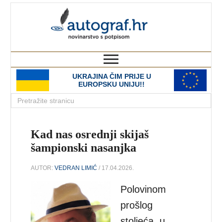
autograf.hr
novinarstvo s potpisom
UKRAJINA ČIM PRIJE U
EUROPSKU UNIJU!!
Kad nas osrednji skijaš
šampionski nasanjka
AUTOR:
VEDRAN LIMIĆ
/ 17.04.2026.
Polovinom
prošlog
stoljeća, u