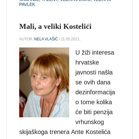
PAVLEK
Mali, a veliki Kostelići
AUTOR:
NELA VLAŠIĆ
/ 11.05.2021.
U žiži interesa
hrvatske
javnosti našla
se ovih dana
dezinformacija
o tome kolika
će biti penzija
vrhunskog
skijaškoga trenera Ante Kostelića