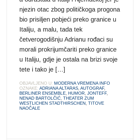
njezin otac zbog političkoga progona
bio prisiljen pobjeći preko granice u
Italiju, a malu, tada tek
četverogodišnju Adrianu rođaci su
morali prokrijumčariti preko granice
u Italiju, gdje je ostala na brizi svoje
tete i tako je […]
OBJAVLJENO U:
MODERNA VREMENA INFO
OZNAKE:
ADRIANA ALTARAS
,
AUTOGRAF
,
BERLINER ENSEMBLE
,
HUMOR
,
JONTEFF
,
NENAD BARTOLČIĆ
,
THEATER ZUM
WESTLICHEN STADTHIRSCHEN
,
TITOVE
NAOČALE