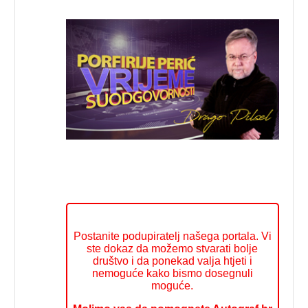
Postanite podupiratelj našega portala. Vi
ste dokaz da možemo stvarati bolje
društvo i da ponekad valja htjeti i
nemoguće kako bismo dosegnuli
moguće.