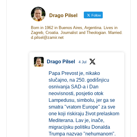
Drago Pilsel
Follow
Born in 1962 in Buenos Aires, Argentina. Lives in
Zagreb, Croatia. Journalist and Theologian. Married.
d.pilsel@zamir.net
Drago Pilsel
4 Jul
Papa Prevost je, nikako
slučajno, na 250. godišnjicu
osnivanja SAD-a i Dan
neovisnosti, posjetio otok
Lampedusu, simbolu, jer ga se
smatra "vratom Europe" za sve
one koji riskiraju život prelaskom
Mediterana. Lav je, inače,
migracijsku politiku Donalda
Trumpa nazvao "nehumanom".