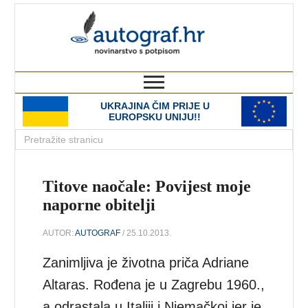
autograf.hr
novinarstvo s potpisom
UKRAJINA ČIM PRIJE U
EUROPSKU UNIJU!!
Titove naočale: Povijest moje
naporne obitelji
AUTOR:
AUTOGRAF
/ 25.10.2013.
Zanimljiva je životna priča Adriane
Altaras. Rođena je u Zagrebu 1960.,
a odrastala u Italiji i Njemačkoj jer je