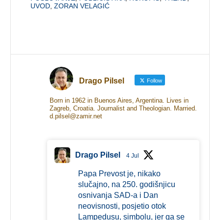
UVOD
,
ZORAN VELAGIĆ
Drago Pilsel
Follow
Born in 1962 in Buenos Aires, Argentina. Lives in
Zagreb, Croatia. Journalist and Theologian. Married.
d.pilsel@zamir.net
Drago Pilsel
4 Jul
Papa Prevost je, nikako
slučajno, na 250. godišnjicu
osnivanja SAD-a i Dan
neovisnosti, posjetio otok
Lampedusu, simbolu, jer ga se