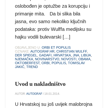
oslobođen je optužbe za korupciju i
primanje mita. Da bi slika bila
jasna, evo samo nekoliko ključnih
podataka: protiv Wulffa medijsku su
hajku vodili bulevarski […]
OBJAVLJENO U:
ORBI ET POPULIS
OZNAKE:
AUTOGRAF.HR
,
CHRISTIAN WULFF
,
DER SPIEGEL
,
GADAFI
,
HRVATSKA
,
JNA
,
LIBIJA
,
NJEMAČKA
,
NOVINARSTVO
,
NOVOSTI
,
OBAMA
,
OKTOBERFEST
,
ORBI
,
POPULIS
,
TOMISLAV
JAKIĆ
,
TREND
Uvod u nakladništvo
AUTOR:
AUTOGRAF
/ 18.01.2014.
U Hrvatskoj su još uvijek malobrojna