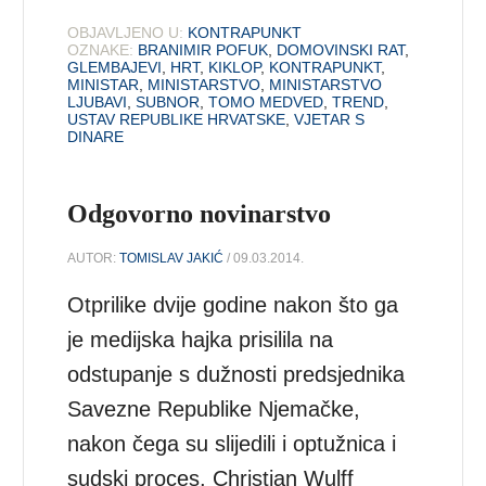
OBJAVLJENO U:
KONTRAPUNKT
OZNAKE:
BRANIMIR POFUK
,
DOMOVINSKI RAT
,
GLEMBAJEVI
,
HRT
,
KIKLOP
,
KONTRAPUNKT
,
MINISTAR
,
MINISTARSTVO
,
MINISTARSTVO
LJUBAVI
,
SUBNOR
,
TOMO MEDVED
,
TREND
,
USTAV REPUBLIKE HRVATSKE
,
VJETAR S
DINARE
Odgovorno novinarstvo
AUTOR:
TOMISLAV JAKIĆ
/ 09.03.2014.
Otprilike dvije godine nakon što ga
je medijska hajka prisilila na
odstupanje s dužnosti predsjednika
Savezne Republike Njemačke,
nakon čega su slijedili i optužnica i
sudski proces, Christian Wulff