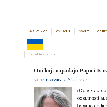
NASLOVNICA
KOLUMNE
OSVRT
ODJEC
Ovi koji napadaju Papu i Isus
AUTOR:
JADRANKA BRNČIĆ
/ 25.08.2019.
(Opaska uredn
odsutnosti aut
brojimo godin