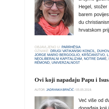
Hegel, stožer 
barem povijest
du christiani
hrvatskom pri
OBJAVLJENO U:
PARRHĒSIA
OZNAKE:
DRUGI VATIKANSKI KONCIL
,
DUHOV
JORGE MARIO BERGOGLIO
,
KRŠĆANSTVO
,
L
NEOLIBERALNI KAPITALIZAM
,
NOTRE DAME
,
RÉMOND
,
UNIVERZALNOST
Ovi koji napadaju Papu i Isus
AUTOR:
JADRANKA BRNČIĆ
/ 05.05.2019.
Već više od d
događaja koji 