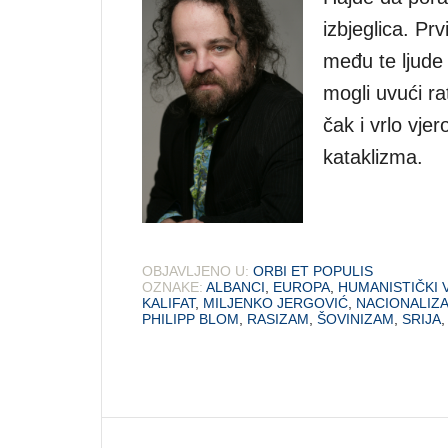
izbjeglica. Prv
među te ljude 
mogli uvući ra
čak i vrlo vjer
kataklizma.
OBJAVLJENO U:
ORBI ET POPULIS
OZNAKE:
ALBANCI
,
EUROPA
,
HUMANISTIČKI 
KALIFAT
,
MILJENKO JERGOVIĆ
,
NACIONALIZ
PHILIPP BLOM
,
RASIZAM
,
ŠOVINIZAM
,
SRIJA