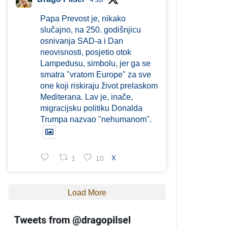
4 Jul
Papa Prevost je, nikako
slučajno, na 250. godišnjicu
osnivanja SAD-a i Dan
neovisnosti, posjetio otok
Lampedusu, simbolu, jer ga se
smatra "vratom Europe" za sve
one koji riskiraju život prelaskom
Mediterana. Lav je, inače,
migracijsku politiku Donalda
Trumpa nazvao "nehumanom".
1
10
X
Load More