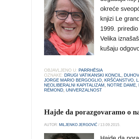
okreće sveopća
knjizi Le gran
1999. priredi
Velika iznašaš
kušaju odgovor
OBJAVLJENO U:
PARRHĒSIA
OZNAKE:
DRUGI VATIKANSKI KONCIL
,
DUHOV
JORGE MARIO BERGOGLIO
,
KRŠĆANSTVO
,
L
NEOLIBERALNI KAPITALIZAM
,
NOTRE DAME
,
RÉMOND
,
UNIVERZALNOST
Hajde da porazgovaramo o na
AUTOR:
MILJENKO JERGOVIĆ
/ 13.09.2015.
Hajde da por