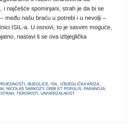
i, i najčešće spominjani, strah je da bi se
– među našu braću u potrebi i u nevolji –
tnici ISIL-a. U osnovi, to je sasvim moguće,
ojatno, nastavi li se ova izbjeglička
VRIJEDNOSTI
,
IBJEGLICE
,
ISIL
,
IZBJEGLIČKA KRIZA
,
AM
,
NICOLAS SARKOZY
,
ORBI ET POPULIS
,
PARANOJA
,
,
STRAH
,
TERORISTI
,
UNIVERZALNOST