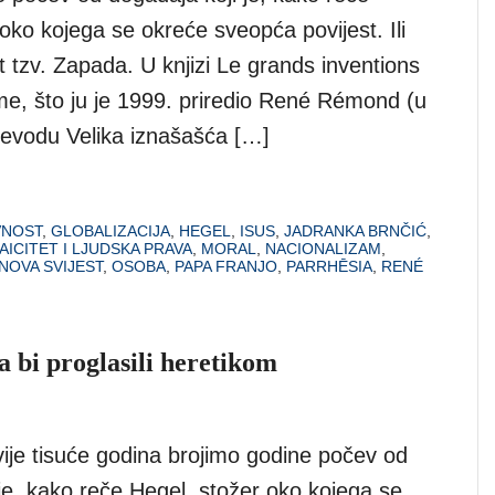
oko kojega se okreće sveopća povijest. Ili
 tzv. Zapada. U knjizi Le grands inventions
sme, što ju je 1999. priredio René Rémond (u
jevodu Velika iznašašća […]
NOST
,
GLOBALIZACIJA
,
HEGEL
,
ISUS
,
JADRANKA BRNČIĆ
,
AICITET I LJUDSKA PRAVA
,
MORAL
,
NACIONALIZAM
,
NOVA SVIJEST
,
OSOBA
,
PAPA FRANJO
,
PARRHĒSIA
,
RENÉ
a bi proglasili heretikom
vije tisuće godina brojimo godine počev od
je, kako reče Hegel, stožer oko kojega se