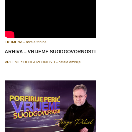
EKUMENA – ostale tribine
ARHIVA – VRIJEME SUODGOVORNOSTI
VRIJEME SUODGOVORNOSTI – ostale emisije