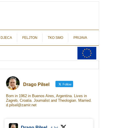
autograf.hr
novinarstvo s potpisom
 DJECA
FELJTON
TKO SMO
PRIJAVA
Drago Pilsel
Follow
Born in 1962 in Buenos Aires, Argentina. Lives in
Zagreb, Croatia. Journalist and Theologian. Married.
d.pilsel@zamir.net
Drago Pilsel