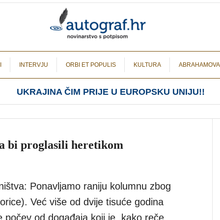
I
INTERVJU
ORBI ET POPULIS
KULTURA
ABRAHAMOVA
UKRAJINA ČIM PRIJE U EUROPSKU UNIJU!!
a bi proglasili heretikom
ištva: Ponavljamo raniju kolumnu zbog
orice). Već više od dvije tisuće godina
e počev od događaja koji je, kako reče