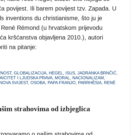
 povijest. Ili barem povijest tzv. Zapada. U
ds inventions du christianisme, što ju je
o René Rémond (u hrvatskom prijevodu
ća kršćanstva objavljena 2010.), autori
iti na pitanje:
NOST
,
GLOBALIZACIJA
,
HEGEL
,
ISUS
,
JADRANKA BRNČIĆ
,
AICITET I LJUDSKA PRAVA
,
MORAL
,
NACIONALIZAM
,
NOVA SVIJEST
,
OSOBA
,
PAPA FRANJO
,
PARRHĒSIA
,
RENÉ
šim strahovima od izbjeglica
azgovaramo o našim strahovima od