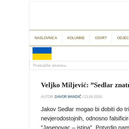
NASLOVNICA
KOLUMNE
OSVRT
ODJEC
Veljko Miljević: ”Sedlar zna
AUTOR:
DAVOR MANDIČ
/ 23.04.2016.
Jakov Sedlar mogao bi dobiti do tri
nevjerodostojnih, odnosno falsifici
”Jasenovac – istina”. Potvrdio nam 