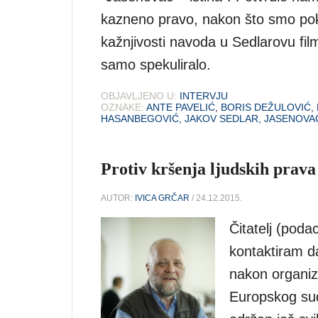
kazneno pravo, nakon što smo poku
kažnjivosti navoda u Sedlarovu f
samo spekuliralo.
OBJAVLJENO U:
INTERVJU
OZNAKE:
ANTE PAVELIĆ
,
BORIS DEŽULOVIĆ
,
HASANBEGOVIĆ
,
JAKOV SEDLAR
,
JASENOVA
Protiv kršenja ljudskih prav
AUTOR:
IVICA GRČAR
/ 24.12.2015.
Čitatelj (poda
kontaktiram da
nakon organiza
Europskog sud