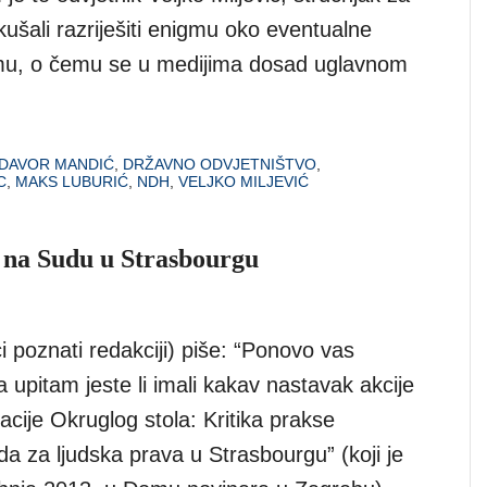
šali razriješiti enigmu oko eventualne
ilmu, o čemu se u medijima dosad uglavnom
DAVOR MANDIĆ
,
DRŽAVNO ODVJETNIŠTVO
,
C
,
MAKS LUBURIĆ
,
NDH
,
VELJKO MILJEVIĆ
a na Sudu u Strasbourgu
ci poznati redakciji) piše: “Ponovo vas
 upitam jeste li imali kakav nastavak akcije
cije Okruglog stola: Kritika prakse
a za ljudska prava u Strasbourgu” (koji je