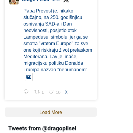
4 Jul
Papa Prevost je, nikako
slučajno, na 250. godišnjicu
osnivanja SAD-a i Dan
neovisnosti, posjetio otok
Lampedusu, simbolu, jer ga se
smatra "vratom Europe" za sve
one koji riskiraju život prelaskom
Mediterana. Lav je, inače,
migracijsku politiku Donalda
Trumpa nazvao "nehumanom".
1
10
X
Load More