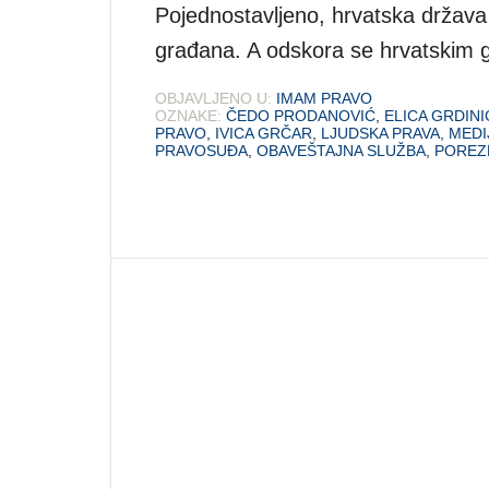
Pojednostavljeno, hrvatska država 
građana. A odskora se hrvatskim 
OBJAVLJENO U:
IMAM PRAVO
OZNAKE:
ČEDO PRODANOVIĆ
,
ELICA GRDINI
PRAVO
,
IVICA GRČAR
,
LJUDSKA PRAVA
,
MEDI
PRAVOSUĐA
,
OBAVEŠTAJNA SLUŽBA
,
POREZ