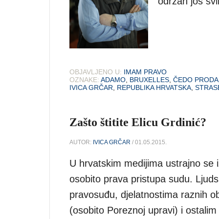
održan još sv
OBJAVLJENO U:
IMAM PRAVO
OZNAKE:
ADAMO
,
BRUXELLES
,
ČEDO PRODA
IVICA GRČAR
,
REPUBLIKA HRVATSKA
,
STRAS
Zašto štitite Elicu Grdinić?
AUTOR:
IVICA GRČAR
/ 01.05.2015.
U hrvatskim medijima ustrajno se i
osobito prava pristupa sudu. Ljud
pravosuđu, djelatnostima raznih oba
(osobito Poreznoj upravi) i ostal