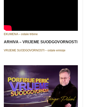
EKUMENA – ostale tribine
ARHIVA – VRIJEME SUODGOVORNOSTI
VRIJEME SUODGOVORNOSTI – ostale emisije