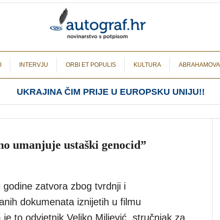
I
INTERVJU
ORBI ET POPULIS
KULTURA
ABRAHAMOVA
UKRAJINA ČIM PRIJE U EUROPSKU UNIJU!!
tno umanjuje ustaški genocid”
 godine zatvora zbog tvrdnji i
ranih dokumenata iznijetih u filmu
je to odvjetnik Veljko Miljević, stručnjak za