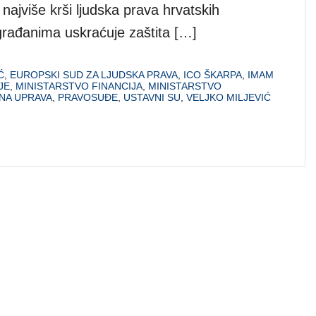
najviše krši ljudska prava hrvatskih
građanima uskraćuje zaštita […]
Ć
,
EUROPSKI SUD ZA LJUDSKA PRAVA
,
ICO ŠKARPA
,
IMAM
JE
,
MINISTARSTVO FINANCIJA
,
MINISTARSTVO
NA UPRAVA
,
PRAVOSUĐE
,
USTAVNI SU
,
VELJKO MILJEVIĆ