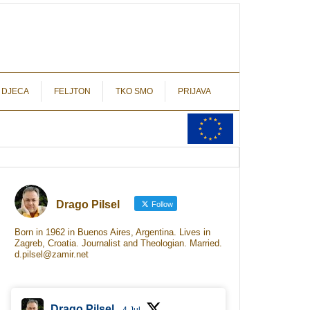
autograf.hr
novinarstvo s potpisom
 DJECA
FELJTON
TKO SMO
PRIJAVA
Drago Pilsel
Follow
Born in 1962 in Buenos Aires, Argentina. Lives in
Zagreb, Croatia. Journalist and Theologian. Married.
d.pilsel@zamir.net
Drago Pilsel