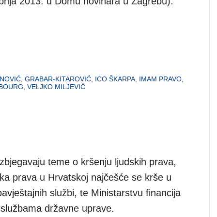
ibnja 2013. u Domu novinara u Zagrebu).
NOVIĆ
,
GRABAR-KITAROVIĆ
,
ICO ŠKARPA
,
IMAM PRAVO
,
BOURG
,
VELJKO MILJEVIĆ
zbjegavaju teme o kršenju ljudskih prava,
ska prava u Hrvatskoj najčešće se krše u
vještajnih službi, te Ministarstvu financija
im službama državne uprave.