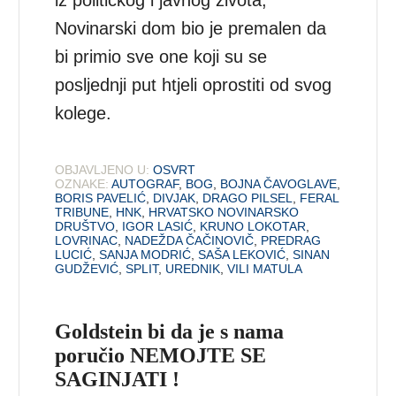
Novinarski dom bio je premalen da
bi primio sve one koji su se
posljednji put htjeli oprostiti od svog
kolege.
OBJAVLJENO U:
OSVRT
OZNAKE:
AUTOGRAF
,
BOG
,
BOJNA ČAVOGLAVE
,
BORIS PAVELIĆ
,
DIVJAK
,
DRAGO PILSEL
,
FERAL
TRIBUNE
,
HNK
,
HRVATSKO NOVINARSKO
DRUŠTVO
,
IGOR LASIĆ
,
KRUNO LOKOTAR
,
LOVRINAC
,
NADEŽDA ČAČINOVIČ
,
PREDRAG
LUCIĆ
,
SANJA MODRIĆ
,
SAŠA LEKOVIĆ
,
SINAN
GUDŽEVIĆ
,
SPLIT
,
UREDNIK
,
VILI MATULA
Goldstein bi da je s nama
poručio NEMOJTE SE
SAGINJATI !