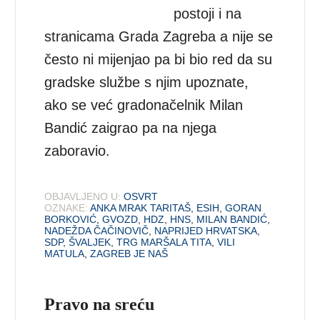
postoji i na
stranicama Grada Zagreba a nije se
često ni mijenjao pa bi bio red da su
gradske službe s njim upoznate,
ako se već gradonačelnik Milan
Bandić zaigrao pa na njega
zaboravio.
OBJAVLJENO U:
OSVRT
OZNAKE:
ANKA MRAK TARITAŠ
,
ESIH
,
GORAN
BORKOVIĆ
,
GVOZD
,
HDZ
,
HNS
,
MILAN BANDIĆ
,
NADEŽDA ČAČINOVIČ
,
NAPRIJED HRVATSKA
,
SDP
,
ŠVALJEK
,
TRG MARŠALA TITA
,
VILI
MATULA
,
ZAGREB JE NAŠ
Pravo na sreću