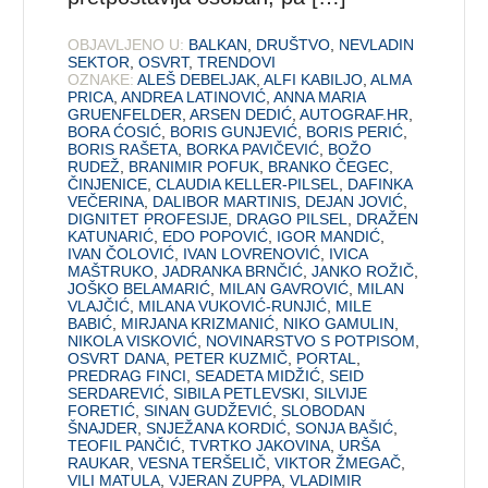
OBJAVLJENO U:
BALKAN
,
DRUŠTVO
,
NEVLADIN
SEKTOR
,
OSVRT
,
TRENDOVI
OZNAKE:
ALEŠ DEBELJAK
,
ALFI KABILJO
,
ALMA
PRICA
,
ANDREA LATINOVIĆ
,
ANNA MARIA
GRUENFELDER
,
ARSEN DEDIĆ
,
AUTOGRAF.HR
,
BORA ĆOSIĆ
,
BORIS GUNJEVIĆ
,
BORIS PERIĆ
,
BORIS RAŠETA
,
BORKA PAVIČEVIĆ
,
BOŽO
RUDEŽ
,
BRANIMIR POFUK
,
BRANKO ČEGEC
,
ČINJENICE
,
CLAUDIA KELLER-PILSEL
,
DAFINKA
VEČERINA
,
DALIBOR MARTINIS
,
DEJAN JOVIĆ
,
DIGNITET PROFESIJE
,
DRAGO PILSEL
,
DRAŽEN
KATUNARIĆ
,
EDO POPOVIĆ
,
IGOR MANDIĆ
,
IVAN ČOLOVIĆ
,
IVAN LOVRENOVIĆ
,
IVICA
MAŠTRUKO
,
JADRANKA BRNČIĆ
,
JANKO ROŽIČ
,
JOŠKO BELAMARIĆ
,
MILAN GAVROVIĆ
,
MILAN
VLAJČIĆ
,
MILANA VUKOVIĆ-RUNJIĆ
,
MILE
BABIĆ
,
MIRJANA KRIZMANIĆ
,
NIKO GAMULIN
,
NIKOLA VISKOVIĆ
,
NOVINARSTVO S POTPISOM
,
OSVRT DANA
,
PETER KUZMIČ
,
PORTAL
,
PREDRAG FINCI
,
SEADETA MIDŽIĆ
,
SEID
SERDAREVIĆ
,
SIBILA PETLEVSKI
,
SILVIJE
FORETIĆ
,
SINAN GUDŽEVIĆ
,
SLOBODAN
ŠNAJDER
,
SNJEŽANA KORDIĆ
,
SONJA BAŠIĆ
,
TEOFIL PANČIĆ
,
TVRTKO JAKOVINA
,
URŠA
RAUKAR
,
VESNA TERŠELIČ
,
VIKTOR ŽMEGAČ
,
VILI MATULA
,
VJERAN ZUPPA
,
VLADIMIR