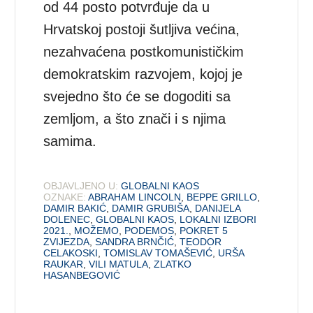
od 44 posto potvrđuje da u
Hrvatskoj postoji šutljiva većina,
nezahvaćena postkomunističkim
demokratskim razvojem, kojoj je
svejedno što će se dogoditi sa
zemljom, a što znači i s njima
samima.
OBJAVLJENO U:
GLOBALNI KAOS
OZNAKE:
ABRAHAM LINCOLN
,
BEPPE GRILLO
,
DAMIR BAKIĆ
,
DAMIR GRUBIŠA
,
DANIJELA
DOLENEC
,
GLOBALNI KAOS
,
LOKALNI IZBORI
2021.
,
MOŽEMO
,
PODEMOS
,
POKRET 5
ZVIJEZDA
,
SANDRA BRNČIĆ
,
TEODOR
CELAKOSKI
,
TOMISLAV TOMAŠEVIĆ
,
URŠA
RAUKAR
,
VILI MATULA
,
ZLATKO
HASANBEGOVIĆ