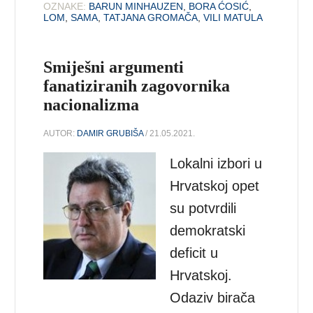
OZNAKE:
BARUN MINHAUZEN
,
BORA ĆOSIĆ
,
LOM
,
SAMA
,
TATJANA GROMAČA
,
VILI MATULA
Smiješni argumenti
fanatiziranih zagovornika
nacionalizma
AUTOR:
DAMIR GRUBIŠA
/ 21.05.2021.
Lokalni izbori u
Hrvatskoj opet
su potvrdili
demokratski
deficit u
Hrvatskoj.
Odaziv birača