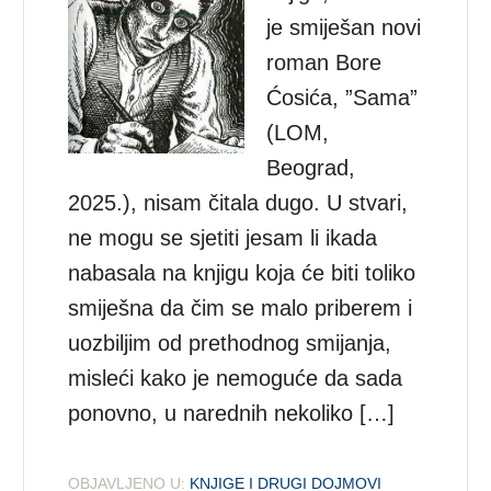
je smiješan novi
roman Bore
Ćosića, ”Sama”
(LOM,
Beograd,
2025.), nisam čitala dugo. U stvari,
ne mogu se sjetiti jesam li ikada
nabasala na knjigu koja će biti toliko
smiješna da čim se malo priberem i
uozbiljim od prethodnog smijanja,
misleći kako je nemoguće da sada
ponovno, u narednih nekoliko […]
OBJAVLJENO U:
KNJIGE I DRUGI DOJMOVI