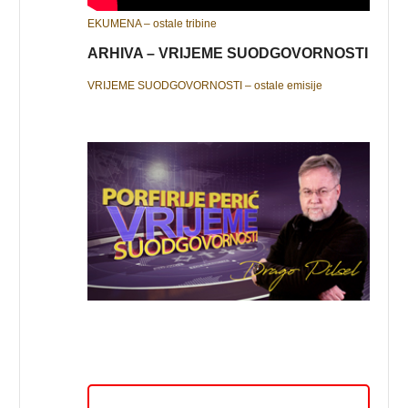
EKUMENA – ostale tribine
ARHIVA – VRIJEME SUODGOVORNOSTI
VRIJEME SUODGOVORNOSTI – ostale emisije