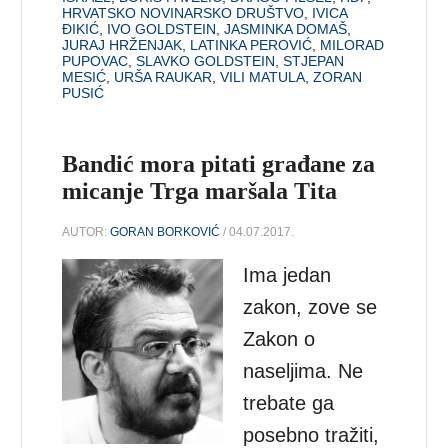
HRVATSKO NOVINARSKO DRUŠTVO
,
IVICA
ĐIKIĆ
,
IVO GOLDSTEIN
,
JASMINKA DOMAŠ
,
JURAJ HRŽENJAK
,
LATINKA PEROVIĆ
,
MILORAD
PUPOVAC
,
SLAVKO GOLDSTEIN
,
STJEPAN
MESIĆ
,
URŠA RAUKAR
,
VILI MATULA
,
ZORAN
PUSIĆ
Bandić mora pitati građane za
micanje Trga maršala Tita
AUTOR:
GORAN BORKOVIĆ
/ 04.07.2017.
Ima jedan
zakon, zove se
Zakon o
naseljima. Ne
trebate ga
posebno tražiti,