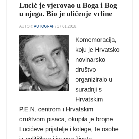
Lucić je vjerovao u Boga i Bog
u njega. Bio je oličenje vrline
AUTOR:
AUTOGRAF
/ 17.01.2018.
Komemoracija,
koju je Hrvatsko
novinarsko
društvo
organiziralo u
suradnji s
Hrvatskim
P.E.N. centrom i Hrvatskim
društvom pisaca, okupila je brojne
Lucićeve prijatelje i kolege, te osobe
iz političkog i javnog života,