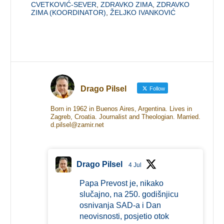
CVETKOVIĆ-SEVER
,
ZDRAVKO ZIMA
,
ZDRAVKO
ZIMA (KOORDINATOR)
,
ŽELJKO IVANKOVIĆ
Drago Pilsel
Follow
Born in 1962 in Buenos Aires, Argentina. Lives in
Zagreb, Croatia. Journalist and Theologian. Married.
d.pilsel@zamir.net
Drago Pilsel
4 Jul
Papa Prevost je, nikako
slučajno, na 250. godišnjicu
osnivanja SAD-a i Dan
neovisnosti, posjetio otok