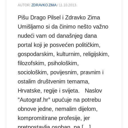
AUTOR:
ZDRAVKO ZIMA
/ 11.10.2013.
Pišu Drago Pilsel i Zdravko Zima
Umišljamo si da činimo nešto važno
nudeći vam od današnjeg dana
portal koji je posvećen političkim,
gospodarskim, kulturnim, religijskim,
filozofskim, psihološkim,
sociološkim, povijesnim, pravnim i
ostalim društvenim temama,
Hrvatske, regije i svijeta. Naslov
”Autograf.hr” upućuje na potrebu
obnove jedne, nemalim dijelom,
kompromitirane profesije, jer
pretpostavlja osoban, pa […]