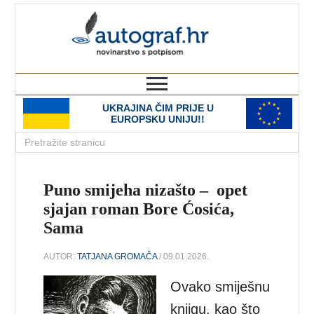
autograf.hr
novinarstvo s potpisom
UKRAJINA ČIM PRIJE U
EUROPSKU UNIJU!!
Puno smijeha nizašto – opet
sjajan roman Bore Ćosića,
Sama
AUTOR:
TATJANA GROMAČA
/ 09.01.2026.
Ovako smiješnu
knjigu, kao što