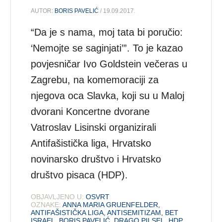
AUTOR:
BORIS PAVELIĆ
/ 19.09.2017.
“Da je s nama, moj tata bi poručio:
‘Nemojte se saginjati’”. To je kazao
povjesničar Ivo Goldstein večeras u
Zagrebu, na komemoraciji za
njegova oca Slavka, koji su u Maloj
dvorani Koncertne dvorane
Vatroslav Lisinski organizirali
Antifašistička liga, Hrvatsko
novinarsko društvo i Hrvatsko
društvo pisaca (HDP).
OBJAVLJENO U:
OSVRT
OZNAKE:
ANNA MARIA GRUENFELDER
,
ANTIFAŠISTIČKA LIGA
,
ANTISEMITIZAM
,
BET
ISRAEL
,
BORIS PAVELIĆ
,
DRAGO PILSEL
,
HDP
,