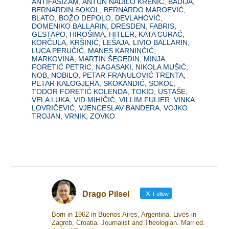
ANTIFAŠIZAM
,
ANTUN NADILO KRENIĆ
,
BADIJA
,
BERNARDIN SOKOL
,
BERNARDO MAROEVIĆ
,
BLATO
,
BOŽO DEPOLO
,
DEVLAHOVIĆ
,
DOMENIKO BALLARIN
,
DRESDEN
,
FABRIS
,
GESTAPO
,
HIROŠIMA
,
HITLER
,
KATA CURAĆ
,
KORČULA
,
KRŠINIĆ
,
LEŠAJA
,
LIVIO BALLARIN
,
LUCA PERUČIĆ
,
MANES KARNINČIĆ
,
MARKOVINA
,
MARTIN ŠEGEDIN
,
MINJA
FORETIĆ PETRIC
,
NAGASAKI
,
NIKOLA MUŠIĆ
,
NOB
,
NOBILO
,
PETAR FRANULOVIĆ TRENTA
,
PETAR KALOGJERA
,
SKOKANDIĆ
,
SOKOL
,
TODOR FORETIĆ KOLENDA
,
TOKIO
,
USTAŠE
,
VELA LUKA
,
VID MIHIČIĆ
,
VILLIM FULIER
,
VINKA
LOVRIČEVIĆ
,
VJENCESLAV BANDERA
,
VOJKO
TROJAN
,
VRNIK
,
ZOVKO
Drago Pilsel
Follow
Born in 1962 in Buenos Aires, Argentina. Lives in
Zagreb, Croatia. Journalist and Theologian. Married.