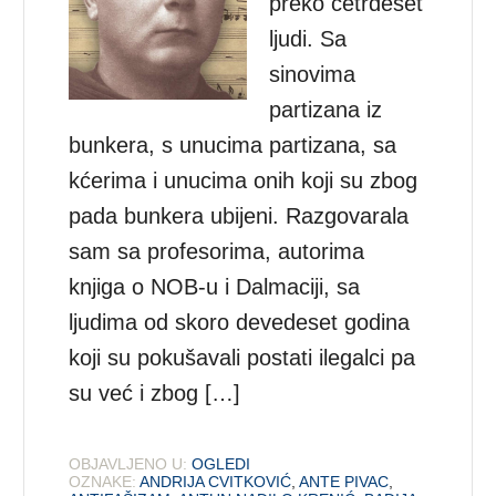
preko četrdeset
ljudi. Sa
sinovima
partizana iz
bunkera, s unucima partizana, sa
kćerima i unucima onih koji su zbog
pada bunkera ubijeni. Razgovarala
sam sa profesorima, autorima
knjiga o NOB-u i Dalmaciji, sa
ljudima od skoro devedeset godina
koji su pokušavali postati ilegalci pa
su već i zbog […]
OBJAVLJENO U:
OGLEDI
OZNAKE:
ANDRIJA CVITKOVIĆ
,
ANTE PIVAC
,