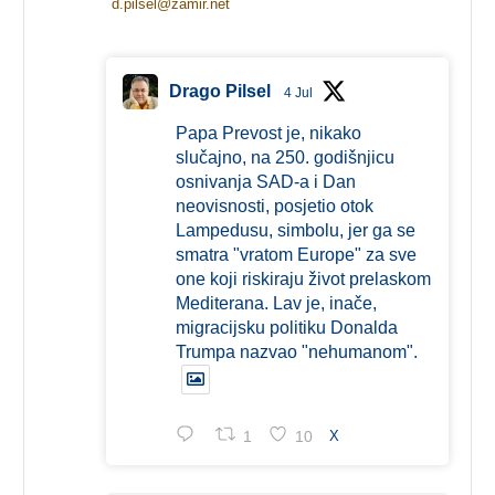
d.pilsel@zamir.net
Drago Pilsel
4 Jul
Papa Prevost je, nikako
slučajno, na 250. godišnjicu
osnivanja SAD-a i Dan
neovisnosti, posjetio otok
Lampedusu, simbolu, jer ga se
smatra "vratom Europe" za sve
one koji riskiraju život prelaskom
Mediterana. Lav je, inače,
migracijsku politiku Donalda
Trumpa nazvao "nehumanom".
1
10
X