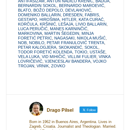
ANTIFAŠIZAM
,
ANTUN NADILO KRENIĆ
,
BADIJA
,
BERNARDIN SOKOL
,
BERNARDO MAROEVIĆ
,
BLATO
,
BOŽO DEPOLO
,
DEVLAHOVIĆ
,
DOMENIKO BALLARIN
,
DRESDEN
,
FABRIS
,
GESTAPO
,
HIROŠIMA
,
HITLER
,
KATA CURAĆ
,
KORČULA
,
KRŠINIĆ
,
LEŠAJA
,
LIVIO BALLARIN
,
LUCA PERUČIĆ
,
MANES KARNINČIĆ
,
MARKOVINA
,
MARTIN ŠEGEDIN
,
MINJA
FORETIĆ PETRIC
,
NAGASAKI
,
NIKOLA MUŠIĆ
,
NOB
,
NOBILO
,
PETAR FRANULOVIĆ TRENTA
,
PETAR KALOGJERA
,
SKOKANDIĆ
,
SOKOL
,
TODOR FORETIĆ KOLENDA
,
TOKIO
,
USTAŠE
,
VELA LUKA
,
VID MIHIČIĆ
,
VILLIM FULIER
,
VINKA
LOVRIČEVIĆ
,
VJENCESLAV BANDERA
,
VOJKO
TROJAN
,
VRNIK
,
ZOVKO
Drago Pilsel
Follow
Born in 1962 in Buenos Aires, Argentina. Lives in
Zagreb, Croatia. Journalist and Theologian. Married.