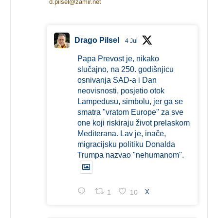
d.pilsel@zamir.net
Drago Pilsel
4 Jul
Papa Prevost je, nikako
slučajno, na 250. godišnjicu
osnivanja SAD-a i Dan
neovisnosti, posjetio otok
Lampedusu, simbolu, jer ga se
smatra "vratom Europe" za sve
one koji riskiraju život prelaskom
Mediterana. Lav je, inače,
migracijsku politiku Donalda
Trumpa nazvao "nehumanom".
1
10
X