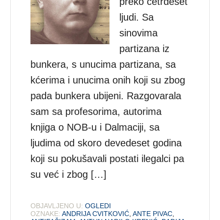
preko četrdeset
ljudi. Sa
sinovima
partizana iz
bunkera, s unucima partizana, sa
kćerima i unucima onih koji su zbog
pada bunkera ubijeni. Razgovarala
sam sa profesorima, autorima
knjiga o NOB-u i Dalmaciji, sa
ljudima od skoro devedeset godina
koji su pokušavali postati ilegalci pa
su već i zbog […]
OBJAVLJENO U:
OGLEDI
OZNAKE:
ANDRIJA CVITKOVIĆ
,
ANTE PIVAC
,