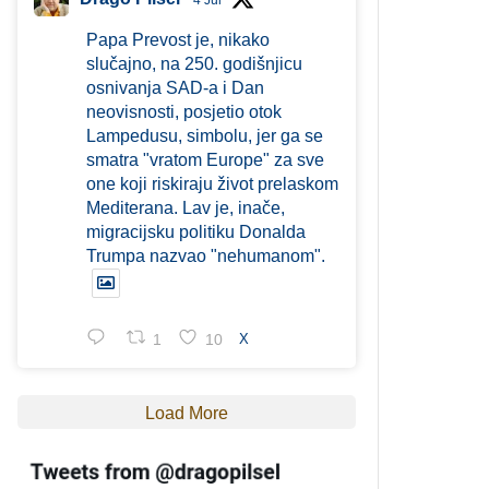
4 Jul
Papa Prevost je, nikako
slučajno, na 250. godišnjicu
osnivanja SAD-a i Dan
neovisnosti, posjetio otok
Lampedusu, simbolu, jer ga se
smatra "vratom Europe" za sve
one koji riskiraju život prelaskom
Mediterana. Lav je, inače,
migracijsku politiku Donalda
Trumpa nazvao "nehumanom".
1
10
X
Load More