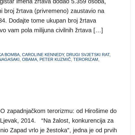
egistar imena žrtava dodao 5.359 osoba,
i broj žrtava (privremeno) zaustavio na
684. Dodajte tome ukupan broj žrtava
vo vam pola milijuna civilnih žrtava […]
KA BOMBA
,
CAROLINE KENNEDY
,
DRUGI SVJETSKI RAT
,
NAGASAKI
,
OBAMA
,
PETER KUZMIČ
,
TERORIZAM
,
O zapadnjačkom terorizmu: od Hirošime do
, Ljevak, 2014. “Na žalost, konkurencija za
inio Zapad vrlo je žestoka”, jedna je od prvih