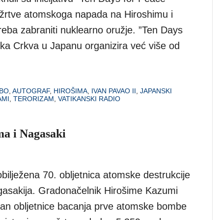
žrtve atomskoga napada na Hiroshimu i
treba zabraniti nuklearno oružje. ”Ten Days
lička Crkva u Japanu organizira već više od
BO
,
AUTOGRAF
,
HIROŠIMA
,
IVAN PAVAO II
,
JAPANSKI
AMI
,
TERORIZAM
,
VATIKANSKI RADIO
ma i Nagasaki
bilježena 70. obljetnica atomske destrukcije
gasakija. Gradonačelnik Hirošime Kazumi
dan obljetnice bacanja prve atomske bombe