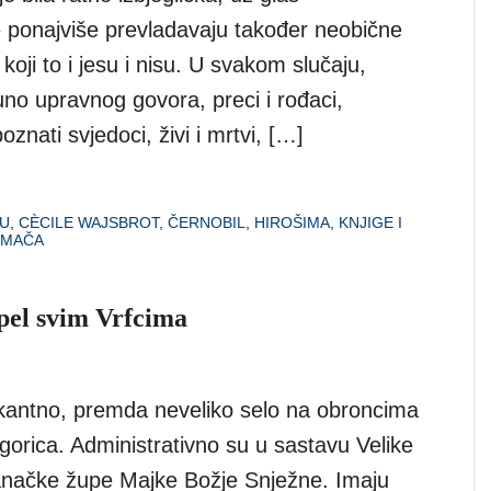
e ponajviše prevladavaju također neobične
 koji to i jesu i nisu. U svakom slučaju,
uno upravnog govora, preci i rođaci,
oznati svjedoci, živi i mrtvi, […]
AU
,
CÈCILE WAJSBROT
,
ČERNOBIL
,
HIROŠIMA
,
KNJIGE I
OMAČA
apel svim Vrfcima
antno, premda neveliko selo na obroncima
gorica. Administrativno su u sastavu Velike
anačke župe Majke Božje Snježne. Imaju