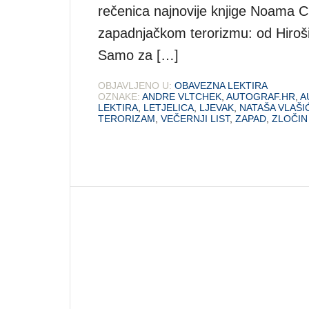
rečenica najnovije knjige Noama 
zapadnjačkom terorizmu: od Hiroši
Samo za […]
OBJAVLJENO U:
OBAVEZNA LEKTIRA
OZNAKE:
ANDRE VLTCHEK
,
AUTOGRAF.HR
,
A
LEKTIRA
,
LETJELICA
,
LJEVAK
,
NATAŠA VLAŠ
TERORIZAM
,
VEČERNJI LIST
,
ZAPAD
,
ZLOČIN