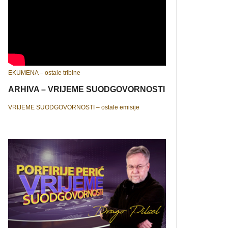
EKUMENA – ostale tribine
ARHIVA – VRIJEME SUODGOVORNOSTI
VRIJEME SUODGOVORNOSTI – ostale emisije