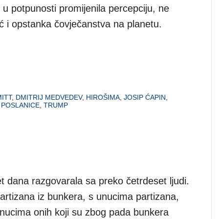
 u potpunosti promijenila percepciju, ne
ć i opstanka čovječanstva na planetu.
ITT
,
DMITRIJ MEDVEDEV
,
HIROŠIMA
,
JOSIP ĆAPIN
,
 POSLANICE
,
TRUMP
t dana razgovarala sa preko četrdeset ljudi.
artizana iz bunkera, s unucima partizana,
unucima onih koji su zbog pada bunkera