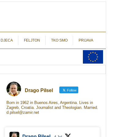
autograf.hr
novinarstvo s potpisom
 DJECA
FELJTON
TKO SMO
PRIJAVA
Drago Pilsel
Follow
Born in 1962 in Buenos Aires, Argentina. Lives in
Zagreb, Croatia. Journalist and Theologian. Married.
d.pilsel@zamir.net
Drago Pilsel