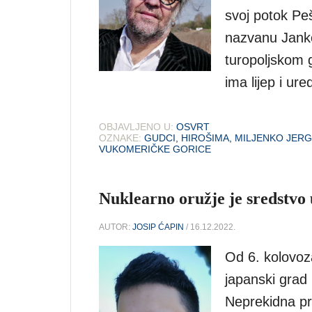
svoj potok Peš
nazvanu Janko
turopoljskom g
ima lijep i ur
OBJAVLJENO U:
OSVRT
OZNAKE:
GUDCI
,
HIROŠIMA
,
MILJENKO JERG
VUKOMERIČKE GORICE
Nuklearno oružje je sredstvo
AUTOR:
JOSIP ĆAPIN
/ 16.12.2022.
Od 6. kolovoz
japanski grad 
Neprekidna pr