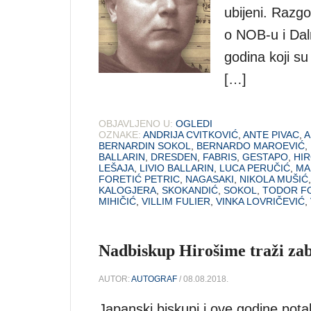
ubijeni. Razg
o NOB-u i Dal
godina koji su
[…]
OBJAVLJENO U:
OGLEDI
OZNAKE:
ANDRIJA CVITKOVIĆ
,
ANTE PIVAC
,
A
BERNARDIN SOKOL
,
BERNARDO MAROEVIĆ
,
BALLARIN
,
DRESDEN
,
FABRIS
,
GESTAPO
,
HI
LEŠAJA
,
LIVIO BALLARIN
,
LUCA PERUČIĆ
,
MA
FORETIĆ PETRIC
,
NAGASAKI
,
NIKOLA MUŠIĆ
KALOGJERA
,
SKOKANDIĆ
,
SOKOL
,
TODOR F
MIHIČIĆ
,
VILLIM FULIER
,
VINKA LOVRIČEVIĆ
,
Nadbiskup Hirošime traži za
AUTOR:
AUTOGRAF
/ 08.08.2018.
Japanski biskupi i ove godine potak