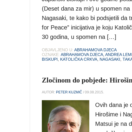
(Deset dana za mir) u spomen na 
Nagasaki, te kako bi podsjetili da 
for Peace” inicijativa je koju Kato
30 godina, u spomen na […]
OBJAVLJENO U:
ABRAHAMOVA DJECA
OZNAKE:
ABRAHAMOVA DJECA
,
ANDREA LEM
BISKUPI
,
KATOLIČKA CRKVA
,
NAGASAKI
,
TAK
Zločinom do pobjede: Hiroši
AUTOR:
PETER KUZMIČ
/ 09.08.2015.
Ovih dana je o
Hirošime i Na
Matsui je na 