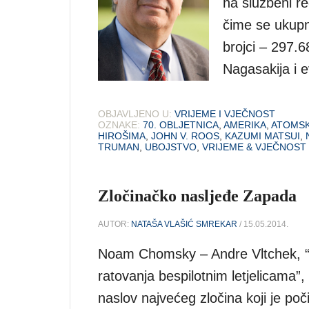
na službeni r
čime se ukupn
brojci – 297.
Nagasakija i e
OBJAVLJENO U:
VRIJEME I VJEČNOST
OZNAKE:
70. OBLJETNICA
,
AMERIKA
,
ATOMS
HIROŠIMA
,
JOHN V. ROOS
,
KAZUMI MATSUI
,
TRUMAN
,
UBOJSTVO
,
VRIJEME & VJEČNOST
Zločinačko nasljeđe Zapada
AUTOR:
NATAŠA VLAŠIĆ SMREKAR
/ 15.05.2014.
Noam Chomsky – Andre Vltchek, “
ratovanja bespilotnim letjelicama”
naslov najvećeg zločina koji je poč