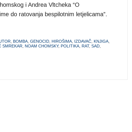
Chomskog i Andrea Vltcheka “O
me do ratovanja bespilotnim letjelicama”.
UTOR
,
BOMBA
,
GENOCID
,
HIROŠIMA
,
IZDAVAČ
,
KNJIGA
,
IĆ SMREKAR
,
NOAM CHOMSKY
,
POLITIKA
,
RAT
,
SAD
,