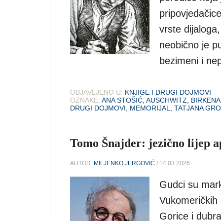
pripovjedačic
vrste dijaloga,
neobično je p
bezimeni i nep
OBJAVLJENO U:
KNJIGE I DRUGI DOJMOVI
OZNAKE:
ANA STOŠIĆ
,
AUSCHWITZ
,
BIRKEN
DRUGI DOJMOVI
,
MEMORIJAL
,
TATJANA GR
Tomo Šnajder: jezično lijep 
AUTOR:
MILJENKO JERGOVIĆ
/ 14.03.2026.
Gudci su mark
Vukomeričkih 
Gorice i dubr