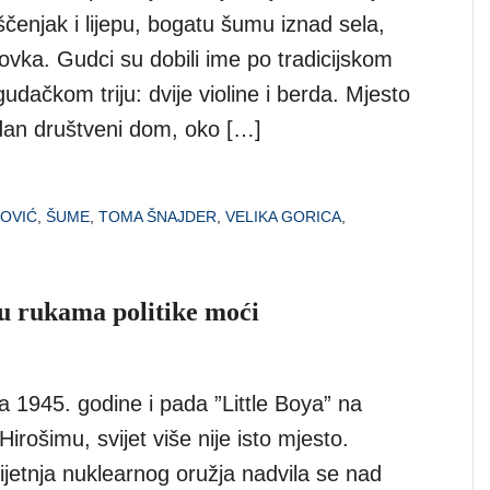
čenjak i lijepu, bogatu šumu iznad sela,
vka. Gudci su dobili ime po tradicijskom
udačkom triju: dvije violine i berda. Mjesto
edan društveni dom, oko […]
OVIĆ
,
ŠUME
,
TOMA ŠNAJDER
,
VELIKA GORICA
,
 u rukama politike moći
a 1945. godine i pada ”Little Boya” na
Hirošimu, svijet više nije isto mjesto.
ijetnja nuklearnog oružja nadvila se nad