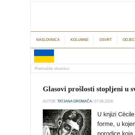
NASLOVNICA
KOLUMNE
OSVRT
ODJEC
Glasovi prošlosti stopljeni u 
AUTOR:
TATJANA GROMAČA
/ 07.08.2026.
U knjizi Cèci
forme, u kojem
porodice koja j