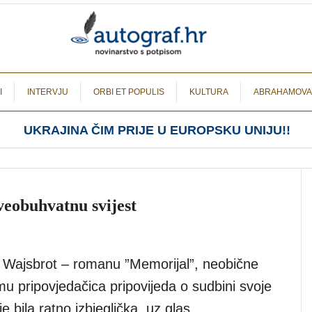
I
INTERVJU
ORBI ET POPULIS
KULTURA
ABRAHAMOVA
UKRAJINA ČIM PRIJE U EUROPSKU UNIJU!!
sveobuhvatnu svijest
le Wajsbrot – romanu ”Memorijal”, neobične
u pripovjedačica pripovijeda o sudbini svoje
e bila ratno izbjeglička, uz glas