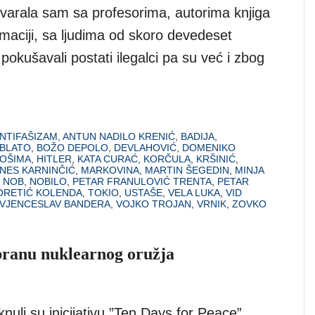
ovarala sam sa profesorima, autorima knjiga
maciji, sa ljudima od skoro devedeset
 pokušavali postati ilegalci pa su već i zbog
NTIFAŠIZAM
,
ANTUN NADILO KRENIĆ
,
BADIJA
,
BLATO
,
BOŽO DEPOLO
,
DEVLAHOVIĆ
,
DOMENIKO
ROŠIMA
,
HITLER
,
KATA CURAĆ
,
KORČULA
,
KRŠINIĆ
,
NES KARNINČIĆ
,
MARKOVINA
,
MARTIN ŠEGEDIN
,
MINJA
,
NOB
,
NOBILO
,
PETAR FRANULOVIĆ TRENTA
,
PETAR
ORETIĆ KOLENDA
,
TOKIO
,
USTAŠE
,
VELA LUKA
,
VID
VJENCESLAV BANDERA
,
VOJKO TROJAN
,
VRNIK
,
ZOVKO
branu nuklearnog oružja
nuli su inicijativu ”Ten Days for Peace”