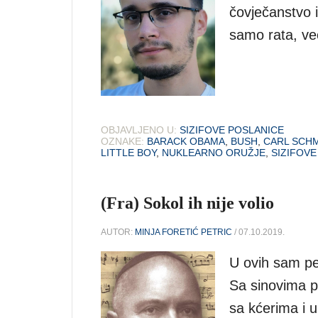
čovječanstvo i
samo rata, ve
OBJAVLJENO U:
SIZIFOVE POSLANICE
OZNAKE:
BARACK OBAMA
,
BUSH
,
CARL SCHM
LITTLE BOY
,
NUKLEARNO ORUŽJE
,
SIZIFOVE
(Fra) Sokol ih nije volio
AUTOR:
MINJA FORETIĆ PETRIC
/ 07.10.2019.
U ovih sam pe
Sa sinovima p
sa kćerima i 