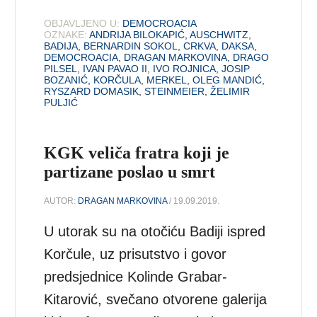
OBJAVLJENO U:
DEMOCROACIA
OZNAKE:
ANDRIJA BILOKAPIĆ
,
AUSCHWITZ
,
BADIJA
,
BERNARDIN SOKOL
,
CRKVA
,
DAKSA
,
DEMOCROACIA
,
DRAGAN MARKOVINA
,
DRAGO
PILSEL
,
IVAN PAVAO II
,
IVO ROJNICA
,
JOSIP
BOZANIĆ
,
KORČULA
,
MERKEL
,
OLEG MANDIĆ
,
RYSZARD DOMASIK
,
STEINMEIER
,
ŽELIMIR
PULJIĆ
KGK veliča fratra koji je
partizane poslao u smrt
AUTOR:
DRAGAN MARKOVINA
/ 19.09.2019.
U utorak su na otočiću Badiji ispred
Korčule, uz prisutstvo i govor
predsjednice Kolinde Grabar-
Kitarović, svečano otvorene galerija