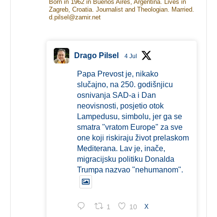
Born in 1962 in Buenos Aires, Argentina. Lives in
Zagreb, Croatia. Journalist and Theologian. Married.
d.pilsel@zamir.net
Drago Pilsel
4 Jul
Papa Prevost je, nikako
slučajno, na 250. godišnjicu
osnivanja SAD-a i Dan
neovisnosti, posjetio otok
Lampedusu, simbolu, jer ga se
smatra "vratom Europe" za sve
one koji riskiraju život prelaskom
Mediterana. Lav je, inače,
migracijsku politiku Donalda
Trumpa nazvao "nehumanom".
1
10
X