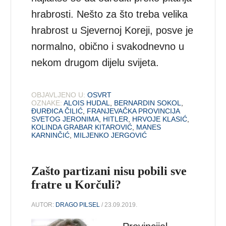
hrabrosti. Nešto za što treba velika
hrabrost u Sjevernoj Koreji, posve je
normalno, obično i svakodnevno u
nekom drugom dijelu svijeta.
OBJAVLJENO U:
OSVRT
OZNAKE:
ALOIS HUDAL
,
BERNARDIN SOKOL
,
ĐURĐICA ČILIĆ
,
FRANJEVAČKA PROVINCIJA
SVETOG JERONIMA
,
HITLER
,
HRVOJE KLASIĆ
,
KOLINDA GRABAR KITAROVIĆ
,
MANES
KARNINČIĆ
,
MILJENKO JERGOVIĆ
Zašto partizani nisu pobili sve
fratre u Korčuli?
AUTOR:
DRAGO PILSEL
/ 23.09.2019.