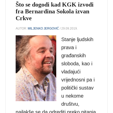
Što se dogodi kad KGK izvodi
fra Bernardina Sokola izvan
Crkve
AUTOR:
MILJENKO JERGOVIĆ
/ 29.09.2019.
Stanje ljudskih
prava i
građanskih
sloboda, kao i
vladajući
vrijednosni pa i
politički sustav
u nekome
društvu,
najlakše se da odrediti preko pitanja