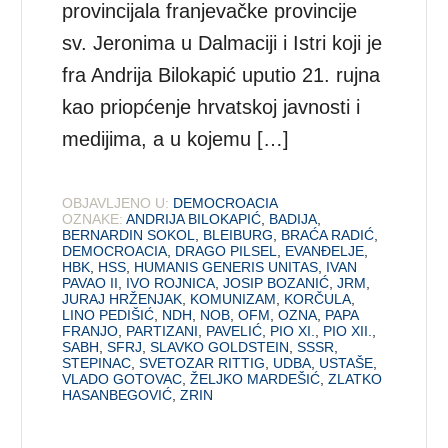
provincijala franjevačke provincije
sv. Jeronima u Dalmaciji i Istri koji je
fra Andrija Bilokapić uputio 21. rujna
kao priopćenje hrvatskoj javnosti i
medijima, a u kojemu […]
OBJAVLJENO U:
DEMOCROACIA
OZNAKE:
ANDRIJA BILOKAPIĆ
,
BADIJA
,
BERNARDIN SOKOL
,
BLEIBURG
,
BRAĆA RADIĆ
,
DEMOCROACIA
,
DRAGO PILSEL
,
EVANĐELJE
,
HBK
,
HSS
,
HUMANIS GENERIS UNITAS
,
IVAN
PAVAO II
,
IVO ROJNICA
,
JOSIP BOZANIĆ
,
JRM
,
JURAJ HRŽENJAK
,
KOMUNIZAM
,
KORČULA
,
LINO PEDIŠIĆ
,
NDH
,
NOB
,
OFM
,
OZNA
,
PAPA
FRANJO
,
PARTIZANI
,
PAVELIĆ
,
PIO XI.
,
PIO XII.
,
SABH
,
SFRJ
,
SLAVKO GOLDSTEIN
,
SSSR
,
STEPINAC
,
SVETOZAR RITTIG
,
UDBA
,
USTAŠE
,
VLADO GOTOVAC
,
ŽELJKO MARDEŠIĆ
,
ZLATKO
HASANBEGOVIĆ
,
ZRIN