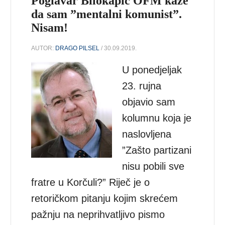
Poglavar Bilokapić OFM kaže
da sam ”mentalni komunist”.
Nisam!
AUTOR:
DRAGO PILSEL
/ 30.09.2019.
U ponedjeljak
23. rujna
objavio sam
kolumnu koja je
naslovljena
”Zašto partizani
nisu pobili sve
fratre u Korčuli?” Riječ je o
retoričkom pitanju kojim skrećem
pažnju na neprihvatljivo pismo