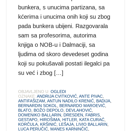
bunkera, s unucima partizana, sa
kćerima i unucima onih koji su zbog
pada bunkera ubijeni. Razgovarala
sam sa profesorima, autorima
knjiga o NOB-u i Dalmaciji, sa
ljudima od skoro devedeset godina
koji su pokušavali postati ilegalci pa
su već i zbog […]
OBJAVLJENO U:
OGLEDI
OZNAKE:
ANDRIJA CVITKOVIĆ
,
ANTE PIVAC
,
ANTIFAŠIZAM
,
ANTUN NADILO KRENIĆ
,
BADIJA
,
BERNARDIN SOKOL
,
BERNARDO MAROEVIĆ
,
BLATO
,
BOŽO DEPOLO
,
DEVLAHOVIĆ
,
DOMENIKO BALLARIN
,
DRESDEN
,
FABRIS
,
GESTAPO
,
HIROŠIMA
,
HITLER
,
KATA CURAĆ
,
KORČULA
,
KRŠINIĆ
,
LEŠAJA
,
LIVIO BALLARIN
,
LUCA PERUČIĆ
,
MANES KARNINČIĆ
,