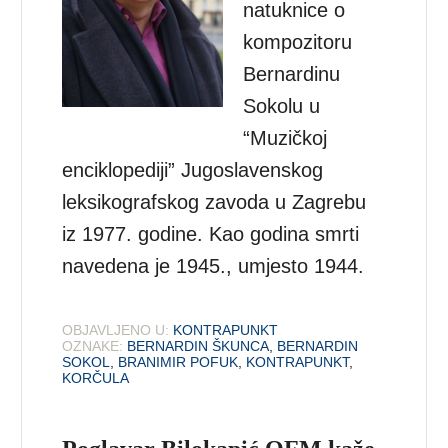
natuknice o
kompozitoru
Bernardinu
Sokolu u
“Muzičkoj
enciklopediji” Jugoslavenskog
leksikografskog zavoda u Zagrebu
iz 1977. godine. Kao godina smrti
navedena je 1945., umjesto 1944.
OBJAVLJENO U:
KONTRAPUNKT
OZNAKE:
BERNARDIN ŠKUNCA
,
BERNARDIN
SOKOL
,
BRANIMIR POFUK
,
KONTRAPUNKT
,
KORČULA