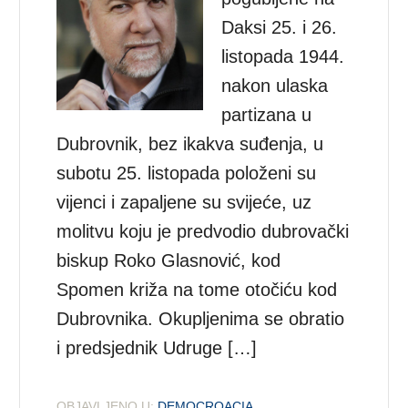
Daksi 25. i 26.
listopada 1944.
nakon ulaska
partizana u
Dubrovnik, bez ikakva suđenja, u
subotu 25. listopada položeni su
vijenci i zapaljene su svijeće, uz
molitvu koju je predvodio dubrovački
biskup Roko Glasnović, kod
Spomen križa na tome otočiću kod
Dubrovnika. Okupljenima se obratio
i predsjednik Udruge […]
OBJAVLJENO U:
DEMOCROACIA