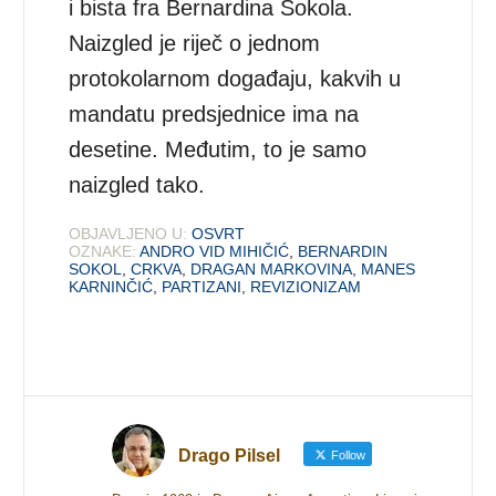
i bista fra Bernardina Sokola.
Naizgled je riječ o jednom
protokolarnom događaju, kakvih u
mandatu predsjednice ima na
desetine. Međutim, to je samo
naizgled tako.
OBJAVLJENO U:
OSVRT
OZNAKE:
ANDRO VID MIHIČIĆ
,
BERNARDIN
SOKOL
,
CRKVA
,
DRAGAN MARKOVINA
,
MANES
KARNINČIĆ
,
PARTIZANI
,
REVIZIONIZAM
Drago Pilsel
Follow