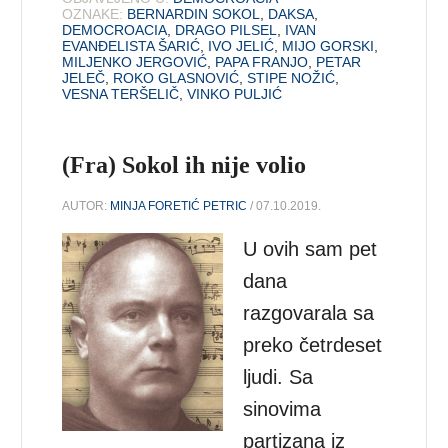
OZNAKE:
BERNARDIN SOKOL
,
DAKSA
,
DEMOCROACIA
,
DRAGO PILSEL
,
IVAN
EVANĐELISTA ŠARIĆ
,
IVO JELIĆ
,
MIJO GORSKI
,
MILJENKO JERGOVIĆ
,
PAPA FRANJO
,
PETAR
JELEČ
,
ROKO GLASNOVIĆ
,
STIPE NOŽIĆ
,
VESNA TERŠELIČ
,
VINKO PULJIĆ
(Fra) Sokol ih nije volio
AUTOR:
MINJA FORETIĆ PETRIC
/ 07.10.2019.
U ovih sam pet
dana
razgovarala sa
preko četrdeset
ljudi. Sa
sinovima
partizana iz