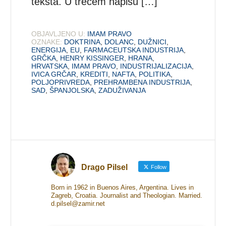
teksta. U trećem napisu […]
OBJAVLJENO U:
IMAM PRAVO
OZNAKE:
DOKTRINA
,
DOLANC
,
DUŽNICI
,
ENERGIJA
,
EU
,
FARMACEUTSKA INDUSTRIJA
,
GRČKA
,
HENRY KISSINGER
,
HRANA
,
HRVATSKA
,
IMAM PRAVO
,
INDUSTRIJALIZACIJA
,
IVICA GRČAR
,
KREDITI
,
NAFTA
,
POLITIKA
,
POLJOPRIVREDA
,
PREHRAMBENA INDUSTRIJA
,
SAD
,
ŠPANJOLSKA
,
ZADUŽIVANJA
Drago Pilsel
Follow
Born in 1962 in Buenos Aires, Argentina. Lives in
Zagreb, Croatia. Journalist and Theologian. Married.
d.pilsel@zamir.net