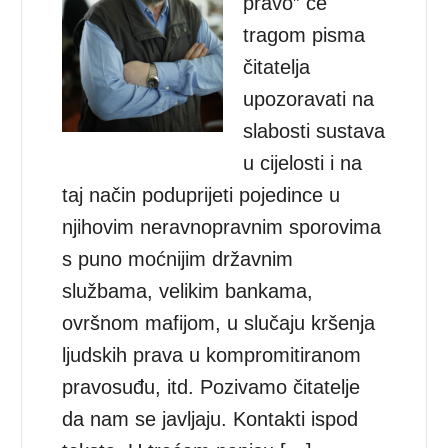
pravo” će
tragom pisma
čitatelja
upozoravati na
slabosti sustava
u cijelosti i na
taj način poduprijeti pojedince u
njihovim neravnopravnim sporovima
s puno moćnijim državnim
službama, velikim bankama,
ovršnom mafijom, u slučaju kršenja
ljudskih prava u kompromitiranom
pravosuđu, itd. Pozivamo čitatelje
da nam se javljaju. Kontakti ispod