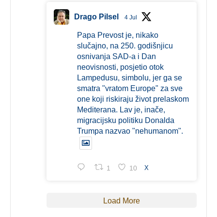
Drago Pilsel
4 Jul
Papa Prevost je, nikako
slučajno, na 250. godišnjicu
osnivanja SAD-a i Dan
neovisnosti, posjetio otok
Lampedusu, simbolu, jer ga se
smatra "vratom Europe" za sve
one koji riskiraju život prelaskom
Mediterana. Lav je, inače,
migracijsku politiku Donalda
Trumpa nazvao "nehumanom".
1
10
X
Load More