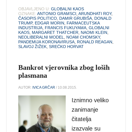
OBJAVLJENO U:
GLOBALNI KAOS
OZNAKE:
ANTONIO GRAMSCI
,
ARUNDHATI ROY
,
ČASOPIS POLITICO
,
DAMIR GRUBIŠA
,
DONALD
TRUMP
,
EDGAR MORIN
,
FARMACEUTSKA
INDUSTRIJA
,
FRANCIS FUKUYAMA
,
GLOBALNI
KAOS
,
MARGARET THATCHER
,
NAOMI KLEIN
,
NEOLIBERALNI MODEL
,
NOAM CHOMSKY
,
PANDEMIJA KORONAVIRUSA
,
RONALD REAGAN
,
SLAVOJ ŽIŽEK
,
SREĆKO HORVAT
Bankrot vjerovnika zbog loših
plasmana
AUTOR:
IVICA GRČAR
/ 10.08.2015.
Iznimno veliko
zanimanje
čitatelja
izazvale su