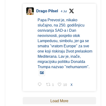
Drago Pilsel
4 Jul
Papa Prevost je, nikako
slučajno, na 250. godišnjicu
osnivanja SAD-a i Dan
neovisnosti, posjetio otok
Lampedusu, simbolu, jer ga se
smatra "vratom Europe" za sve
one koji riskiraju život prelaskom
Mediterana. Lav je, inače,
migracijsku politiku Donalda
Trumpa nazvao "nehumanom".
1
10
X
Load More