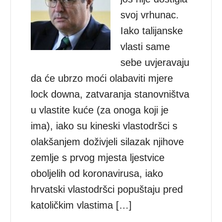
svoj vrhunac.
Iako talijanske
vlasti same
sebe uvjeravaju
da će ubrzo moći olabaviti mjere
lock downa, zatvaranja stanovništva
u vlastite kuće (za onoga koji je
ima), iako su kineski vlastodršci s
olakšanjem doživjeli silazak njihove
zemlje s prvog mjesta ljestvice
oboljelih od koronavirusa, iako
hrvatski vlastodršci popuštaju pred
katoličkim vlastima […]