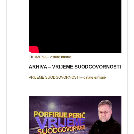
EKUMENA – ostale tribine
ARHIVA – VRIJEME SUODGOVORNOSTI
VRIJEME SUODGOVORNOSTI – ostale emisije