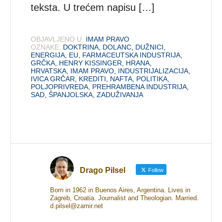
teksta. U trećem napisu […]
OBJAVLJENO U:
IMAM PRAVO
OZNAKE:
DOKTRINA
,
DOLANC
,
DUŽNICI
,
ENERGIJA
,
EU
,
FARMACEUTSKA INDUSTRIJA
,
GRČKA
,
HENRY KISSINGER
,
HRANA
,
HRVATSKA
,
IMAM PRAVO
,
INDUSTRIJALIZACIJA
,
IVICA GRČAR
,
KREDITI
,
NAFTA
,
POLITIKA
,
POLJOPRIVREDA
,
PREHRAMBENA INDUSTRIJA
,
SAD
,
ŠPANJOLSKA
,
ZADUŽIVANJA
Drago Pilsel
Follow
Born in 1962 in Buenos Aires, Argentina. Lives in
Zagreb, Croatia. Journalist and Theologian. Married.
d.pilsel@zamir.net