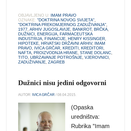
OBJAVLJENO U:
IMAM PRAVO
OZNAKE:
"DOKTRINA NOVOG SVIJETA"
,
"DOKTRINA PREKOMJERNOG ZADUŽIVANJA"
,
1977
,
ARHIV JUGOSLAVIJE
,
BANKROT
,
BRČKA
,
DUŽNICI
,
ENERGIJA
,
FARMACEUTSKA
INDUSTRIJA
,
FINANCIJE
,
HENRY KISSINGER
,
HIPOTEKE
,
HRVATSKI DRŽAVNI ARHIV
,
IMAM
PRAVO
,
IVICA GRČAR
,
KREDITI
,
KREDITORI
,
NAFTA
,
PROIZVODNJA HRANE
,
STANE DOLANC
,
TITO
,
UBRZAVANJE POTROŠNJE
,
VJEROVNICI
,
ZADUŽIVANJE
,
ZAGREB
Dužnici nisu jedini odgovorni
AUTOR:
IVICA GRČAR
/ 08.04.2015.
(Opaska
uredništva:
Rubrika ”Imam