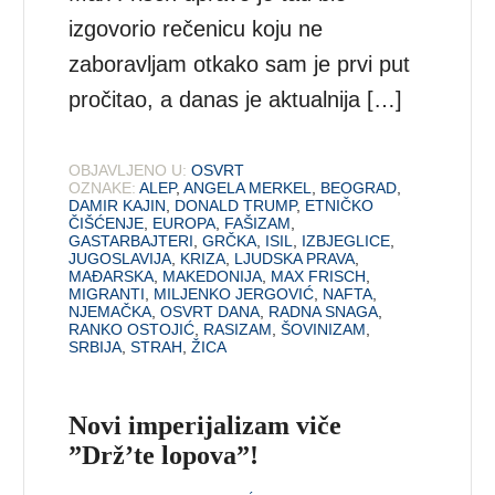
izgovorio rečenicu koju ne
zaboravljam otkako sam je prvi put
pročitao, a danas je aktualnija […]
OBJAVLJENO U:
OSVRT
OZNAKE:
ALEP
,
ANGELA MERKEL
,
BEOGRAD
,
DAMIR KAJIN
,
DONALD TRUMP
,
ETNIČKO
ČIŠĆENJE
,
EUROPA
,
FAŠIZAM
,
GASTARBAJTERI
,
GRČKA
,
ISIL
,
IZBJEGLICE
,
JUGOSLAVIJA
,
KRIZA
,
LJUDSKA PRAVA
,
MAĐARSKA
,
MAKEDONIJA
,
MAX FRISCH
,
MIGRANTI
,
MILJENKO JERGOVIĆ
,
NAFTA
,
NJEMAČKA
,
OSVRT DANA
,
RADNA SNAGA
,
RANKO OSTOJIĆ
,
RASIZAM
,
ŠOVINIZAM
,
SRBIJA
,
STRAH
,
ŽICA
Novi imperijalizam viče
”Drž’te lopova”!