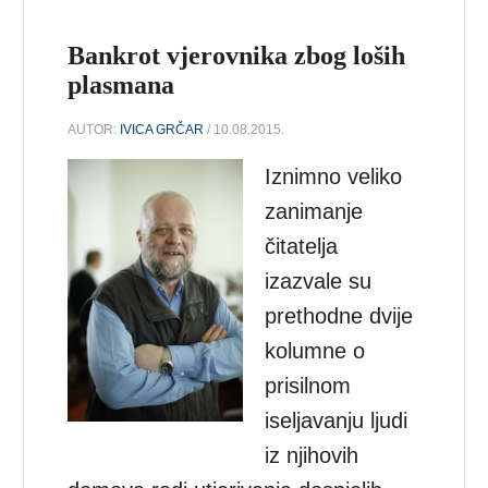
Bankrot vjerovnika zbog loših
plasmana
AUTOR:
IVICA GRČAR
/ 10.08.2015.
Iznimno veliko
zanimanje
čitatelja
izazvale su
prethodne dvije
kolumne o
prisilnom
iseljavanju ljudi
iz njihovih