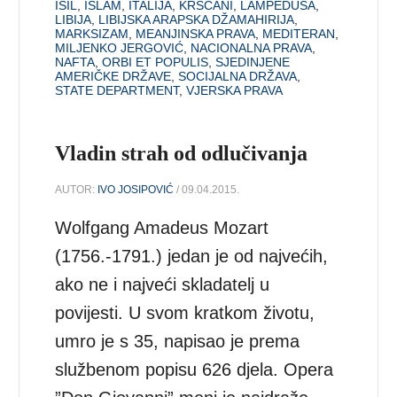
ISIL
,
ISLAM
,
ITALIJA
,
KRŠĆANI
,
LAMPEDUSA
,
LIBIJA
,
LIBIJSKA ARAPSKA DŽAMAHIRIJA
,
MARKSIZAM
,
MEANJINSKA PRAVA
,
MEDITERAN
,
MILJENKO JERGOVIĆ
,
NACIONALNA PRAVA
,
NAFTA
,
ORBI ET POPULIS
,
SJEDINJENE
AMERIČKE DRŽAVE
,
SOCIJALNA DRŽAVA
,
STATE DEPARTMENT
,
VJERSKA PRAVA
Vladin strah od odlučivanja
AUTOR:
IVO JOSIPOVIĆ
/ 09.04.2015.
Wolfgang Amadeus Mozart
(1756.-1791.) jedan je od najvećih,
ako ne i najveći skladatelj u
povijesti. U svom kratkom životu,
umro je s 35, napisao je prema
službenom popisu 626 djela. Opera