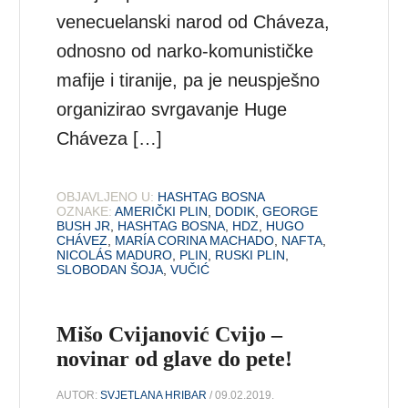
venecuelanski narod od Cháveza,
odnosno od narko-komunističke
mafije i tiranije, pa je neuspješno
organizirao svrgavanje Huge
Cháveza […]
OBJAVLJENO U:
HASHTAG BOSNA
OZNAKE:
AMERIČKI PLIN
,
DODIK
,
GEORGE
BUSH JR
,
HASHTAG BOSNA
,
HDZ
,
HUGO
CHÁVEZ
,
MARÍA CORINA MACHADO
,
NAFTA
,
NICOLÁS MADURO
,
PLIN
,
RUSKI PLIN
,
SLOBODAN ŠOJA
,
VUČIĆ
Mišo Cvijanović Cvijo –
novinar od glave do pete!
AUTOR:
SVJETLANA HRIBAR
/ 09.02.2019.