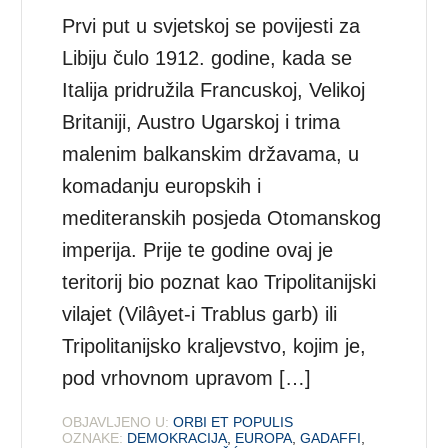
Prvi put u svjetskoj se povijesti za
Libiju čulo 1912. godine, kada se
Italija pridružila Francuskoj, Velikoj
Britaniji, Austro Ugarskoj i trima
malenim balkanskim državama, u
komadanju europskih i
mediteranskih posjeda Otomanskog
imperija. Prije te godine ovaj je
teritorij bio poznat kao Tripolitanijski
vilajet (Vilâyet-i Trablus garb) ili
Tripolitanijsko kraljevstvo, kojim je,
pod vrhovnom upravom […]
OBJAVLJENO U:
ORBI ET POPULIS
OZNAKE:
DEMOKRACIJA
,
EUROPA
,
GADAFFI
,