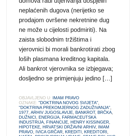
domova radi utjerivanja dospjelih
neplaćenih dugova (nerijetko se
prodajom ovršene nekretnine dug
ne može u cijelosti podmiriti). Na
zaista slobodnim tržištima i
vjerovnici bi morali bankrotirati zbog
loših plasmana kreditnog kapitala.
Ali bankrot vjerovnika se izbjegava;
dosljedno se primjenjuju jedino […]
OBJAVLJENO U:
IMAM PRAVO
OZNAKE:
"DOKTRINA NOVOG SVIJETA"
,
"DOKTRINA PREKOMJERNOG ZADUŽIVANJA"
,
1977
,
ARHIV JUGOSLAVIJE
,
BANKROT
,
BRČKA
,
DUŽNICI
,
ENERGIJA
,
FARMACEUTSKA
INDUSTRIJA
,
FINANCIJE
,
HENRY KISSINGER
,
HIPOTEKE
,
HRVATSKI DRŽAVNI ARHIV
,
IMAM
PRAVO
,
IVICA GRČAR
,
KREDITI
,
KREDITORI
,