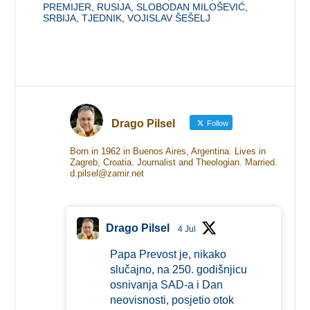
PREMIJER
,
RUSIJA
,
SLOBODAN MILOŠEVIĆ
,
SRBIJA
,
TJEDNIK
,
VOJISLAV ŠEŠELJ
Drago Pilsel
Follow
Born in 1962 in Buenos Aires, Argentina. Lives in
Zagreb, Croatia. Journalist and Theologian. Married.
d.pilsel@zamir.net
Drago Pilsel
4 Jul
Papa Prevost je, nikako
slučajno, na 250. godišnjicu
osnivanja SAD-a i Dan
neovisnosti, posjetio otok