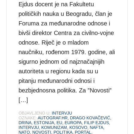
Ejdus docent je na Fakultetu
političkih nauka u Beogradu, član je
Foruma za međunarodne odnose i
bivši direktor Centra za civilno-vojne
odnose. Riječ je o mladom
naučniku, rođenom 1979. godine, ali
sigurno jednom od najznačajnijih
autoriteta u regionu kada su u
pitanju međunarodni odnosi i
bezbjednosna politika. Za ”Novosti”
[…]
OBJAVLJENO U:
INTERVJU
OZNAKE:
AUTOGRAF.HR
,
DRAGO KOVAČEVIĆ
,
DRINA
,
ESTONIJA
,
EU
,
EUROPA
,
FILIP EJDUS
,
INTERVJU
,
KOMUNIZAM
,
KOSOVO
,
NAFTA
,
NATO
,
NOVOSTI
,
POLITIKA
,
PORTAL
,