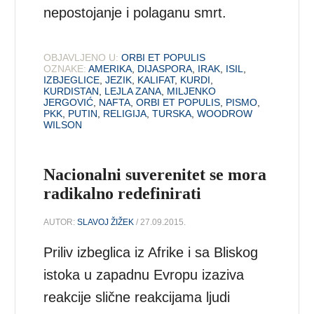
nepostojanje i polaganu smrt.
OBJAVLJENO U:
ORBI ET POPULIS
OZNAKE:
AMERIKA
,
DIJASPORA
,
IRAK
,
ISIL
,
IZBJEGLICE
,
JEZIK
,
KALIFAT
,
KURDI
,
KURDISTAN
,
LEJLA ZANA
,
MILJENKO
JERGOVIĆ
,
NAFTA
,
ORBI ET POPULIS
,
PISMO
,
PKK
,
PUTIN
,
RELIGIJA
,
TURSKA
,
WOODROW
WILSON
Nacionalni suverenitet se mora
radikalno redefinirati
AUTOR:
SLAVOJ ŽIŽEK
/ 27.09.2015.
Priliv izbeglica iz Afrike i sa Bliskog
istoka u zapadnu Evropu izaziva
reakcije slične reakcijama ljudi