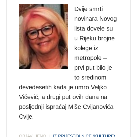
Dvije smrti
novinara Novog
lista dovele su
u Rijeku brojne
kolege iz
metropole –
prvi put bilo je
to sredinom
devedesetih kada je umro Veljko
Vičević, a drugi put ovih dana na
posljednji ispraćaj Miše Cvijanovića
Cvije.
OBJAVLJENO U:
IZ PRIJESTOLNICE (KULTURE)