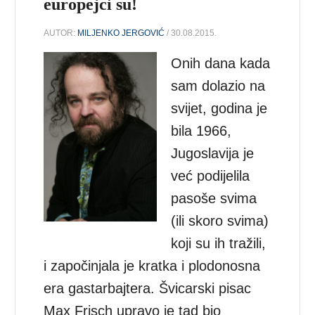
europejci su!
AUTOR:
MILJENKO JERGOVIĆ
/ 30.08.2015.
Onih dana kada
sam dolazio na
svijet, godina je
bila 1966,
Jugoslavija je
već podijelila
pasoše svima
(ili skoro svima)
koji su ih tražili,
i započinjala je kratka i plodonosna
era gastarbajtera. Švicarski pisac
Max Frisch upravo je tad bio