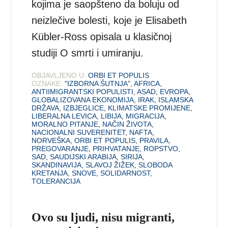
kojima je saopšteno da boluju od
neizlečive bolesti, koje je Elisabeth
Kübler-Ross opisala u klasičnoj
studiji O smrti i umiranju.
OBJAVLJENO U:
ORBI ET POPULIS
OZNAKE:
"IZBORNA ŠUTNJA"
,
AFRICA
,
ANTIIMIGRANTSKI POPULISTI
,
ASAD
,
EVROPA
,
GLOBALIZOVANA EKONOMIJA
,
IRAK
,
ISLAMSKA
DRŽAVA
,
IZBJEGLICE
,
KLIMATSKE PROMIJENE
,
LIBERALNA LEVICA
,
LIBIJA
,
MIGRACIJA
,
MORALNO PITANJE
,
NAČIN ŽIVOTA
,
NACIONALNI SUVERENITET
,
NAFTA
,
NORVEŠKA
,
ORBI ET POPULIS
,
PRAVILA
,
PREGOVARANJE
,
PRIHVATANJE
,
ROPSTVO
,
SAD
,
SAUDIJSKI ARABIJA
,
SIRIJA
,
SKANDINAVIJA
,
SLAVOJ ŽIŽEK
,
SLOBODA
KRETANJA
,
SNOVE
,
SOLIDARNOST
,
TOLERANCIJA
Ovo su ljudi, nisu migranti,