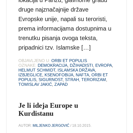
lokacija u Parizu, glavnome gradu
druge najznačajnije države
Evropske unije, napali su teroristi,
prema informacijama dostupnima u
trenutku pisanja ovoga teksta,
pripadnici tzv. Islamske […]
OBJAVLJENO U:
ORBI ET POPULIS
OZNAKE:
DEMOKRACIJA
,
DŽIHADISTI
,
EVROPA
,
HELMUT SCHMIDT
,
ISLAMSKA DRŽAVA
,
IZBJEGLICE
,
KSENOFOBIJA
,
NAFTA
,
ORBI ET
POPULIS
,
SIGURNOST
,
STRAH
,
TERORIZAM
,
TOMISLAV JAKIĆ
,
ZAPAD
Je li ideja Europe u
Kurdistanu
AUTOR:
MILJENKO JERGOVIĆ
/ 18.10.2015.