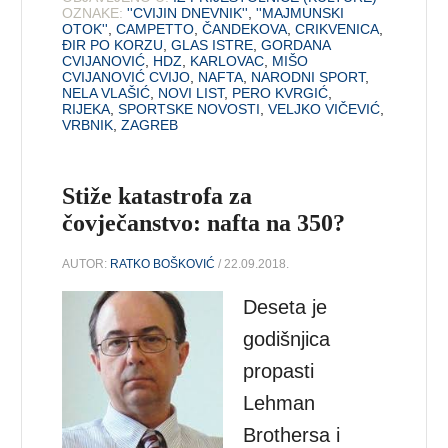
OZNAKE:
''CVIJIN DNEVNIK''
,
''MAJMUNSKI
OTOK''
,
CAMPETTO
,
ČANDEKOVA
,
CRIKVENICA
,
ĐIR PO KORZU
,
GLAS ISTRE
,
GORDANA
CVIJANOVIĆ
,
HDZ
,
KARLOVAC
,
MIŠO
CVIJANOVIĆ CVIJO
,
NAFTA
,
NARODNI SPORT
,
NELA VLAŠIĆ
,
NOVI LIST
,
PERO KVRGIĆ
,
RIJEKA
,
SPORTSKE NOVOSTI
,
VELJKO VIČEVIĆ
,
VRBNIK
,
ZAGREB
Stiže katastrofa za
čovječanstvo: nafta na 350?
AUTOR:
RATKO BOŠKOVIĆ
/ 22.09.2018.
Deseta je
godišnjica
propasti
Lehman
Brothersa i