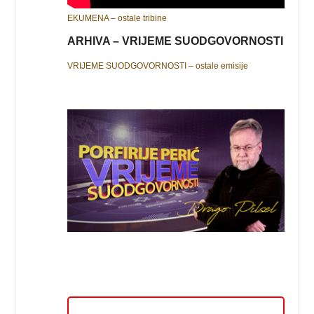
EKUMENA – ostale tribine
ARHIVA – VRIJEME SUODGOVORNOSTI
VRIJEME SUODGOVORNOSTI – ostale emisije