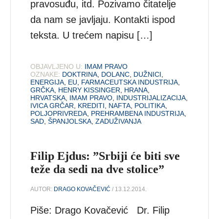
pravosuđu, itd. Pozivamo čitatelje
da nam se javljaju. Kontakti ispod
teksta. U trećem napisu […]
OBJAVLJENO U:
IMAM PRAVO
OZNAKE:
DOKTRINA
,
DOLANC
,
DUŽNICI
,
ENERGIJA
,
EU
,
FARMACEUTSKA INDUSTRIJA
,
GRČKA
,
HENRY KISSINGER
,
HRANA
,
HRVATSKA
,
IMAM PRAVO
,
INDUSTRIJALIZACIJA
,
IVICA GRČAR
,
KREDITI
,
NAFTA
,
POLITIKA
,
POLJOPRIVREDA
,
PREHRAMBENA INDUSTRIJA
,
SAD
,
ŠPANJOLSKA
,
ZADUŽIVANJA
Filip Ejdus: ”Srbiji će biti sve
teže da sedi na dve stolice”
AUTOR:
DRAGO KOVAČEVIĆ
/ 13.12.2014.
Piše: Drago Kovačević Dr. Filip