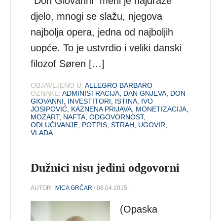
”Don Giovanni” meni je najdraže
djelo, mnogi se slažu, njegova
najbolja opera, jedna od najboljih
uopće. To je ustvrdio i veliki danski
filozof Søren […]
OBJAVLJENO U:
ALLEGRO BARBARO
OZNAKE:
ADMINISTRACIJA
,
DAN GNJEVA
,
DON
GIOVANNI
,
INVESTITORI
,
ISTINA
,
IVO
JOSIPOVIĆ
,
KAZNENA PRIJAVA
,
MONETIZACIJA
,
MOZART
,
NAFTA
,
ODGOVORNOST
,
ODLUČIVANJE
,
POTPIS
,
STRAH
,
UGOVIR
,
VLADA
Dužnici nisu jedini odgovorni
AUTOR:
IVICA GRČAR
/ 08.04.2015.
(Opaska