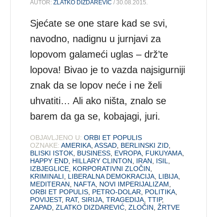
AUTOR:
ZLATKO DIZDAREVIĆ
/ 30.08.2015.
Sjećate se one stare kad se svi,
navodno, nadignu u jurnjavi za
lopovom galameći uglas – drž’te
lopova! Bivao je to vazda najsigurniji
znak da se lopov neće i ne želi
uhvatiti… Ali ako ništa, znalo se
barem da ga se, kobajagi, juri.
OBJAVLJENO U:
ORBI ET POPULIS
OZNAKE:
AMERIKA
,
ASSAD
,
BERLINSKI ZID
,
BLISKI ISTOK
,
BUSINESS
,
EVROPA
,
FUKUYAMA
,
HAPPY END
,
HILLARY CLINTON
,
IRAN
,
ISIL
,
IZBJEGLICE
,
KORPORATIVNI ZLOČIN
,
KRIMINALI
,
LIBERALNA DEMOKRACIJA
,
LIBIJA
,
MEDITERAN
,
NAFTA
,
NOVI IMPERIJALIZAM
,
ORBI ET POPULIS
,
PETRO-DOLAR
,
POLITIKA
,
POVIJEST
,
RAT
,
SIRIJA
,
TRAGEDIJA
,
TTIP
,
ZAPAD
,
ZLATKO DIZDAREVIĆ
,
ZLOČIN
,
ŽRTVE