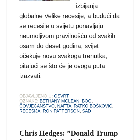
izbijanja
globalne Velike recesije, a budući da
se recesije u svijetu ponavljaju
neumoljivom pravilnošću od svakih
osam do deset godina, svijet
očekuje novu svakoga trenutka,
pitajući se što će je ovoga puta
izazvati.
OBJAVLJENO U:
OSVRT
OZNAKE:
BETHANY MCLEAN
,
BOG
,
ČOVJEČANSTVO
,
NAFTA
,
RATKO BOŠKOVIĆ
,
RECESIJA
,
RON PATTERSON
,
SAD
Chris Hedges: ”Donald Trump