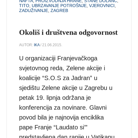
NAFTA
,
PROIZVODNJA HRANE
,
STANE DOLANC
,
TITO
,
UBRZAVANJE POTROŠNJE
,
VJEROVNICI
,
ZADUŽIVANJE
,
ZAGREB
Okoliš i društvena odgovornost
AUTOR:
IKA
/ 21.06.2015.
U organizaciji Franjevačkoga
svjetovnog reda, Zelene akcije i
koalicije “S.O.S za Jadran” u
sjedištu Zelene akcije u Zagrebu u
petak 19. lipnja održana je
konferencija za novinare. Glavni
povod bila je najnovija enciklika
pape Franje “Laudato si’”
predstavljena dan ranije u Vatikanu.