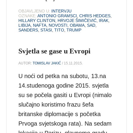
OBJAVLJENO U:
INTERVJU
OZNAKE:
ANTONIO GRAMSCI
,
CHRIS HEDGES
,
HILLARY CLINTON
,
HRVOJE ŠIMIČEVIĆ
,
IRAK
,
LIBIJA
,
NAFTA
,
NOVOSTI
,
OBAMA
,
SAD
,
SANDERS
,
STASI
,
TITO
,
TRUMP
Svjetla se gase u Evropi
AUTOR:
TOMISLAV JAKIĆ
/ 15.11.2015.
U noći od petka na subotu, 13.na
14.studenoga godine 2015. svjetla
su se počela gasiti u Evropi (nimalo
slučajno koristimo frazu šefa
britanske diplomacije s početka
Prvoga svjetskoga rata). Na sedam