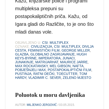
Kažu, knjižarske police i programi
multipleksa prepuni su
postapokaliptičnih priča. Kažu, od
Igara gladi do Različite, to je ono što
mladi danas vole.
OBJAVLJENO U:
CSI: MULTIPLEX
OZNAKE:
CIVILIZACIJA
,
CSI: MULTIPLEX
,
DIVLJA
CESTA
,
FEMINISTIČKI FILM
,
GEORGE MILLER
,
GLAZBA
,
GLOBALNO ZAGRIJAVANJE
,
HUGH
KEYS-BYRNE
,
IMPERATORA
,
JUNACI
,
JUNAKINJE
,
MATRIJARHAT
,
MAURICE JARRE
,
MAX ROCKATANSKY
,
MEL GIBSON
,
NAFTA
,
POBJEŠNJELI MAX
,
POSTAPOKALIPTIČNI FILM
,
PUSTINJA
,
RATNI DEČKI
,
TOECUTTER
,
TOM
HARDY
,
VLADIMIR C. SEVER
,
ZELENO MJESTO
Poluotok u moru davljenika
AUTOR:
MILJENKO JERGOVIĆ
/ 03.05.2015.