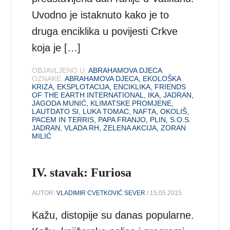
Uvodno je istaknuto kako je to
druga enciklika u povijesti Crkve
koja je […]
OBJAVLJENO U:
ABRAHAMOVA DJECA
OZNAKE:
ABRAHAMOVA DJECA
,
EKOLOŠKA
KRIZA
,
EKSPLOTACIJA
,
ENCIKLIKA
,
FRIENDS
OF THE EARTH INTERNATIONAL
,
IKA
,
JADRAN
,
JAGODA MUNIĆ
,
KLIMATSKE PROMJENE
,
LAUTDATO SI
,
LUKA TOMAC
,
NAFTA
,
OKOLIŠ
,
PACEM IN TERRIS
,
PAPA FRANJO
,
PLIN
,
S.O.S.
JADRAN
,
VLADA RH
,
ZELENA AKCIJA
,
ZORAN
MILIĆ
IV. stavak: Furiosa
AUTOR:
VLADIMIR CVETKOVIĆ SEVER
/ 15.05.2015.
Kažu, distopije su danas popularne.