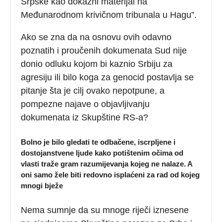
Srpske kao dokazni materijal na
Međunarodnom krivičnom tribunala u Hagu”.
Ako se zna da na osnovu ovih odavno
poznatih i proučenih dokumenata Sud nije
donio odluku kojom bi kaznio Srbiju za
agresiju ili bilo koga za genocid postavlja se
pitanje šta je cilj ovako nepotpune, a
pompezne najave o objavljivanju
dokumenata iz Skupštine RS-a?
Bolno je bilo gledati te odbačene, iscrpljene i
dostojanstvene ljude kako potištenim očima od
vlasti traže gram razumijevanja kojeg ne nalaze. A
oni samo žele biti redovno isplaćeni za rad od kojeg
mnogi bježe
Nema sumnje da su mnoge riječi iznesene