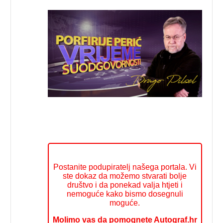
Postanite podupiratelj našega portala. Vi
ste dokaz da možemo stvarati bolje
društvo i da ponekad valja htjeti i
nemoguće kako bismo dosegnuli
moguće.
Molimo vas da pomognete Autograf.hr