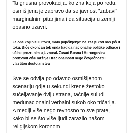
Ta gnusna provokacija, ko zna koja po redu,
osmišljena je zapravo da se javnost ”zabavi”
marginalnim pitanjima i da situacija u zemlji
opasno uzavri.
Za one koji nisu u toku, malo pojašnjenje: ne, rat je kod nas još u
toku. Biće okončan tek onda kad ga nacionalne politike odbace i
učine prezrenim u javnosti. Zasad Bosna i Hercegovina
proizvodi više mržnje i iracionalnosti nego čovječnosti i
vlastitog dostojanstva
Sve se odvija po odavno osmišljenom
scenariju gdje u sekundi krene žestoko
sučeljavanje dviju strana, tačnije suludi
međunacionalni verbalni sukob oko tričarija.
A mediji više nego revnosno to sve prate,
kako bi se što više ljudi zarazilo našom
religijskom koronom.