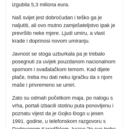
izgubila 5,3 miliona eura.
Naš svijet jest dobroćudan i teško ga je
naljutiti, ali ovo mutno zamješateljstvo ipak je
prevršilo neke mjere. Ljudi umiru, a vlast
krade i doprinosi novom umiranju.
Javnost se stoga uzburkala pa je trebalo
posegnuti za uvijek pouzdanom nacionalnom
spornom i svađalačkom temom. Kad dijete
plače, treba mu dati neku igračku da s njom
maše i privremeno se umiri.
Zato su odmah početkom maja, po nalogu s
vrha, portali izbacili stotinu puta ponovljenu i
poznatu vijest da je Gojko Đogo u jesen
1991. godine, u telefonskom razgovoru s
Radovanom Karadžićem, kazao ”to sve treba