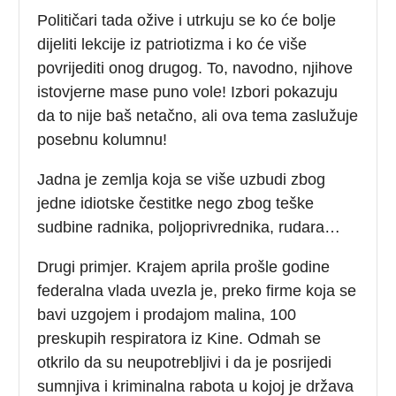
Političari tada ožive i utrkuju se ko će bolje
dijeliti lekcije iz patriotizma i ko će više
povrijediti onog drugog. To, navodno, njihove
istovjerne mase puno vole! Izbori pokazuju
da to nije baš netačno, ali ova tema zaslužuje
posebnu kolumnu!
Jadna je zemlja koja se više uzbudi zbog
jedne idiotske čestitke nego zbog teške
sudbine radnika, poljoprivrednika, rudara…
Drugi primjer. Krajem aprila prošle godine
federalna vlada uvezla je, preko firme koja se
bavi uzgojem i prodajom malina, 100
preskupih respiratora iz Kine. Odmah se
otkrilo da su neupotrebljivi i da je posrijedi
sumnjiva i kriminalna rabota u kojoj je država