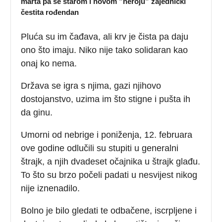
marta pa se starom i novom ”heroju” zajednički
čestita rođendan
Pluća su im čađava, ali krv je čista pa daju
ono što imaju. Niko nije tako solidaran kao
onaj ko nema.
Država se igra s njima, gazi njihovo
dostojanstvo, uzima im što stigne i pušta ih
da ginu.
Umorni od nebrige i poniženja, 12. februara
ove godine odlučili su stupiti u generalni
štrajk, a njih dvadeset očajnika u štrajk glađu.
To što su brzo počeli padati u nesvijest nikog
nije iznenadilo.
Bolno je bilo gledati te odbačene, iscrpljene i