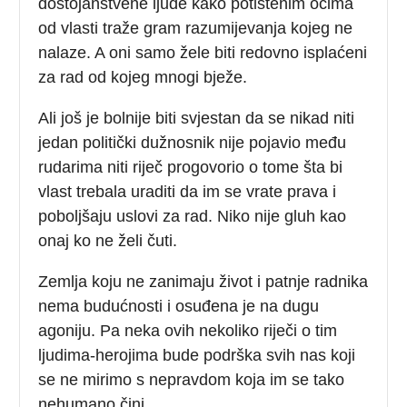
dostojanstvene ljude kako potištenim očima
od vlasti traže gram razumijevanja kojeg ne
nalaze. A oni samo žele biti redovno isplaćeni
za rad od kojeg mnogi bježe.
Ali još je bolnije biti svjestan da se nikad niti
jedan politički dužnosnik nije pojavio među
rudarima niti riječ progovorio o tome šta bi
vlast trebala uraditi da im se vrate prava i
poboljšaju uslovi za rad. Niko nije gluh kao
onaj ko ne želi čuti.
Zemlja koju ne zanimaju život i patnje radnika
nema budućnosti i osuđena je na dugu
agoniju. Pa neka ovih nekoliko riječi o tim
ljudima-herojima bude podrška svih nas koji
se ne mirimo s nepravdom koja im se tako
nehumano čini.