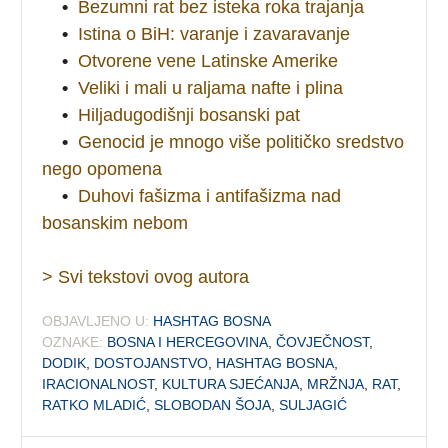
•
Bezumni rat bez isteka roka trajanja
•
Istina o BiH: varanje i zavaravanje
•
Otvorene vene Latinske Amerike
•
Veliki i mali u raljama nafte i plina
•
Hiljadugodišnji bosanski pat
•
Genocid je mnogo više političko sredstvo
nego opomena
•
Duhovi fašizma i antifašizma nad
bosanskim nebom
> Svi tekstovi ovog autora
OBJAVLJENO U:
HASHTAG BOSNA
OZNAKE:
BOSNA I HERCEGOVINA
,
ČOVJEČNOST
,
DODIK
,
DOSTOJANSTVO
,
HASHTAG BOSNA
,
IRACIONALNOST
,
KULTURA SJEĆANJA
,
MRŽNJA
,
RAT
,
RATKO MLADIĆ
,
SLOBODAN ŠOJA
,
SULJAGIĆ