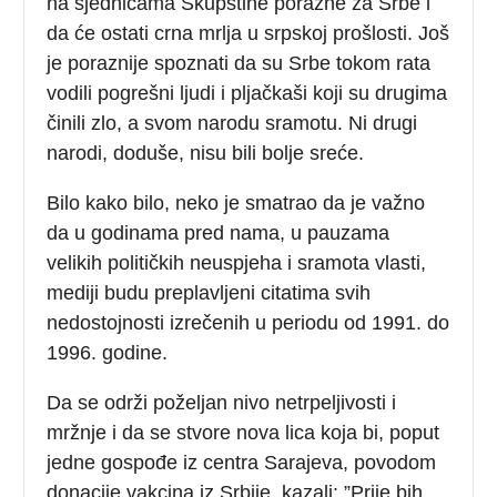
na sjednicama Skupštine porazne za Srbe i
da će ostati crna mrlja u srpskoj prošlosti. Još
je poraznije spoznati da su Srbe tokom rata
vodili pogrešni ljudi i pljačkaši koji su drugima
činili zlo, a svom narodu sramotu. Ni drugi
narodi, doduše, nisu bili bolje sreće.
Bilo kako bilo, neko je smatrao da je važno
da u godinama pred nama, u pauzama
velikih političkih neuspjeha i sramota vlasti,
mediji budu preplavljeni citatima svih
nedostojnosti izrečenih u periodu od 1991. do
1996. godine.
Da se održi poželjan nivo netrpeljivosti i
mržnje i da se stvore nova lica koja bi, poput
jedne gospođe iz centra Sarajeva, povodom
donacije vakcina iz Srbije, kazali: ”Prije bih