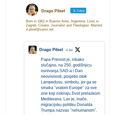
Drago Pilsel
Follow
Born in 1962 in Buenos Aires, Argentina. Lives in
Zagreb, Croatia. Journalist and Theologian. Married.
d.pilsel@zamir.net
Drago Pilsel
4 Jul
Papa Prevost je, nikako
slučajno, na 250. godišnjicu
osnivanja SAD-a i Dan
neovisnosti, posjetio otok
Lampedusu, simbolu, jer ga se
smatra "vratom Europe" za sve
one koji riskiraju život prelaskom
Mediterana. Lav je, inače,
migracijsku politiku Donalda
Trumpa nazvao "nehumanom".