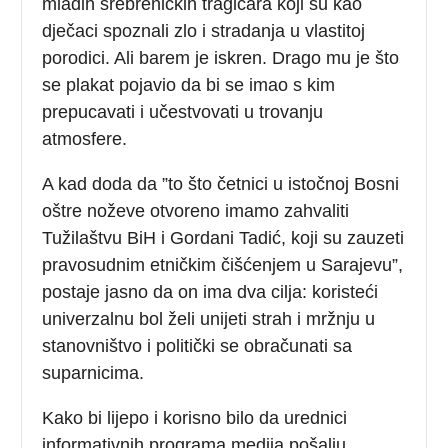
mladih srebreničkih tragičara koji su kao
dječaci spoznali zlo i stradanja u vlastitoj
porodici. Ali barem je iskren. Drago mu je što
se plakat pojavio da bi se imao s kim
prepucavati i učestvovati u trovanju
atmosfere.
A kad doda da ”to što četnici u istočnoj Bosni
oštre noževe otvoreno imamo zahvaliti
Tužilaštvu BiH i Gordani Tadić, koji su zauzeti
pravosudnim etničkim čišćenjem u Sarajevu”,
postaje jasno da on ima dva cilja: koristeći
univerzalnu bol želi unijeti strah i mržnju u
stanovništvo i politički se obračunati sa
suparnicima.
Kako bi lijepo i korisno bilo da urednici
informativnih programa medija pošalju