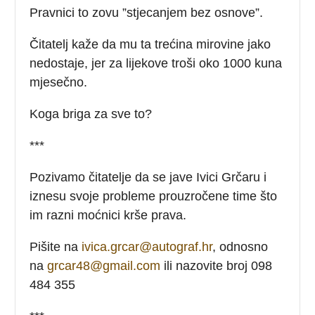
Pravnici to zovu ”stjecanjem bez osnove”.
Čitatelj kaže da mu ta trećina mirovine jako
nedostaje, jer za lijekove troši oko 1000 kuna
mjesečno.
Koga briga za sve to?
***
Pozivamo čitatelje da se jave Ivici Grčaru i
iznesu svoje probleme prouzročene time što
im razni moćnici krše prava.
Pišite na
ivica.grcar@autograf.hr
, odnosno
na
grcar48@gmail.com
ili nazovite broj 098
484 355