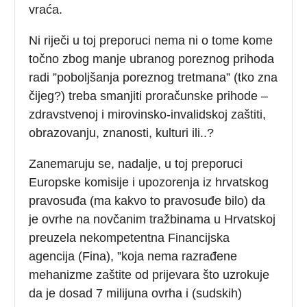
vraća.
Ni riječi u toj preporuci nema ni o tome kome
točno zbog manje ubranog poreznog prihoda
radi ”poboljšanja poreznog tretmana” (tko zna
čijeg?) treba smanjiti proračunske prihode –
zdravstvenoj i mirovinsko-invalidskoj zaštiti,
obrazovanju, znanosti, kulturi ili..?
Zanemaruju se, nadalje, u toj preporuci
Europske komisije i upozorenja iz hrvatskog
pravosuđa (ma kakvo to pravosuđe bilo) da
je ovrhe na novčanim tražbinama u Hrvatskoj
preuzela nekompetentna Financijska
agencija (Fina), ”koja nema razrađene
mehanizme zaštite od prijevara što uzrokuje
da je dosad 7 milijuna ovrha i (sudskih)