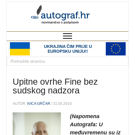
autograf.hr
novinarstvo s potpisom
UKRAJINA ČIM PRIJE U
EUROPSKU UNIJU!!
Upitne ovrhe Fine bez
sudskog nadzora
AUTOR:
IVICA GRČAR
/ 31.05.2016.
(Napomena
Autografa: U
međuvremenu su iz