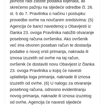
javnosti radi zaštite podatka klijenata, ali
skrećemo pažnju na sljedeće odredbe čl. 26.
st. 5 do 7. Pravilnika o načinu i postupku
provedbe ovrhe na novčanim sredstvima: (5)
Agencija će banci navedenoj u Obavijesti iz
članka 23. ovoga Pravilnika naložiti otvaranje
posebnog računa ovršenika. Ako ovršenik
već ima otvoren poseban račun te dostavlja
podatke o novoj vrsti primanja, naknada ili
iznosa izuzetih od ovrhe na taj račun,
ovršenik će dostaviti novu Obavijest iz članka
23. ovoga Pravilnika u kojoj će navesti
uplatitelja toga primanja, naknade ili iznosa
izuzetih od ovrhe. (6) U nalogu za otvaranje
posebnog računa, odnosno evidentiranju
novog primanja, naknade ili iznosa izuzetog
od ovrhe, Agencija će navesti sljedeće