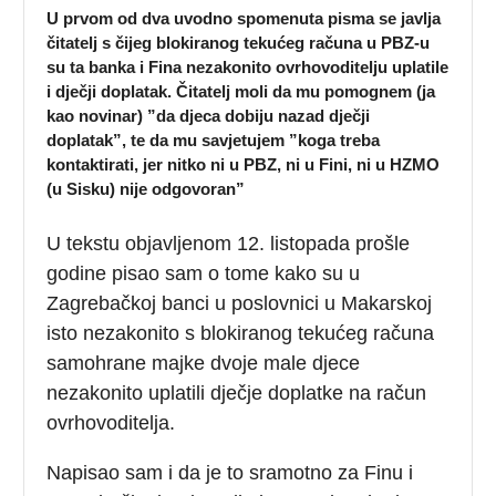
U prvom od dva uvodno spomenuta pisma se javlja
čitatelj s čijeg blokiranog tekućeg računa u PBZ-u
su ta banka i Fina nezakonito ovrhovoditelju uplatile
i dječji doplatak. Čitatelj moli da mu pomognem (ja
kao novinar) ”da djeca dobiju nazad dječji
doplatak”, te da mu savjetujem ”koga treba
kontaktirati, jer nitko ni u PBZ, ni u Fini, ni u HZMO
(u Sisku) nije odgovoran”
U tekstu objavljenom 12. listopada prošle
godine pisao sam o tome kako su u
Zagrebačkoj banci u poslovnici u Makarskoj
isto nezakonito s blokiranog tekućeg računa
samohrane majke dvoje male djece
nezakonito uplatili dječje doplatke na račun
ovrhovoditelja.
Napisao sam i da je to sramotno za Finu i