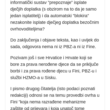
informatički sustav ”prepoznaje” isplate
dječjih doplatka (s obzirom na to da je samo
jedan isplatitelj) i da automatski ”blokira”
nezakonite isplate dječjeg doplatka bezočnim
ovrhovoditeljima?
Do zaključenja i objave teksta, kao i uvijek do
sada, odgovora nema ni iz PBZ-a ni iz Fine.
Pozivam još i sve Hrvatice i Hrvate koji se
bore za prava nerođene djece da se priključe
borbi i za prava rođene djecu u Fini, PBZ-u i
službi HZMO-a u Sisku.
I pismo drugog čitatelja (isto podaci poznati
redakciji) odnosi se na temu provedbi ovrha u
Fini ”koja nema razrađene mehanizme
zaštite od prijevara i koja unatoč tome