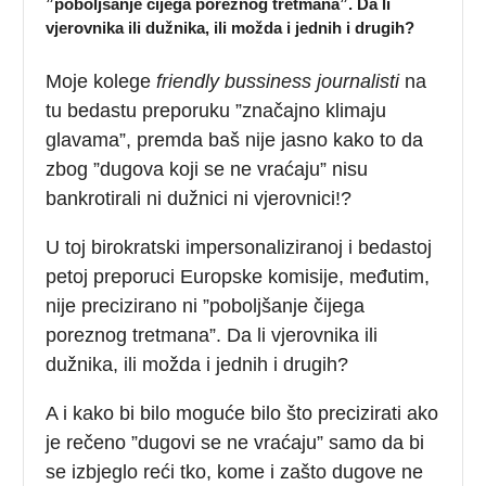
”poboljšanje čijega poreznog tretmana”. Da li
vjerovnika ili dužnika, ili možda i jednih i drugih?
Moje kolege
friendly bussiness journalisti
na
tu bedastu preporuku ”značajno klimaju
glavama”, premda baš nije jasno kako to da
zbog ”dugova koji se ne vraćaju” nisu
bankrotirali ni dužnici ni vjerovnici!?
U toj birokratski impersonaliziranoj i bedastoj
petoj preporuci Europske komisije, međutim,
nije precizirano ni ”poboljšanje čijega
poreznog tretmana”. Da li vjerovnika ili
dužnika, ili možda i jednih i drugih?
A i kako bi bilo moguće bilo što precizirati ako
je rečeno ”dugovi se ne vraćaju” samo da bi
se izbjeglo reći tko, kome i zašto dugove ne