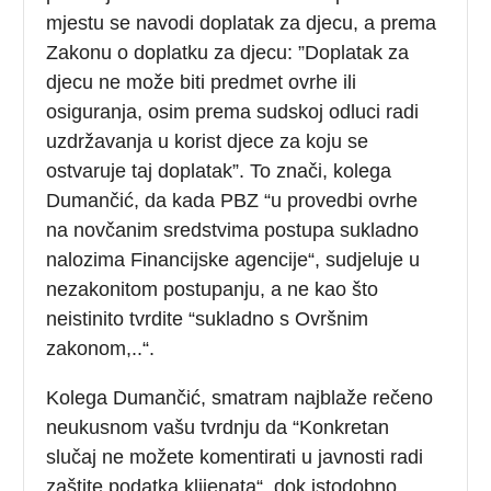
mjestu se navodi doplatak za djecu, a prema
Zakonu o doplatku za djecu: ”Doplatak za
djecu ne može biti predmet ovrhe ili
osiguranja, osim prema sudskoj odluci radi
uzdržavanja u korist djece za koju se
ostvaruje taj doplatak”. To znači, kolega
Dumančić, da kada PBZ “u provedbi ovrhe
na novčanim sredstvima postupa sukladno
nalozima Financijske agencije“, sudjeluje u
nezakonitom postupanju, a ne kao što
neistinito tvrdite “sukladno s Ovršnim
zakonom,..“.
Kolega Dumančić, smatram najblaže rečeno
neukusnom vašu tvrdnju da “Konkretan
slučaj ne možete komentirati u javnosti radi
zaštite podatka klijenata“, dok istodobno