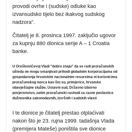
provodi ovrhe i (sudske) odluke kao
izvansudsko tijelo bez ikakvog sudskog
nadzora”.
Čitatelj je 8. prosinca 1997. zaključio ugovor
za kupnju 880 dionica serije A – 1 Croatia
banke.
U Oreškovićevoj Vladi ”dobro znaju” da se radi proračunskih
ušteda ne mogu smanjivati prihodi globalnim korporacijama od
gospodarenja hrvatskim nacionalnim resursima ni korisnicima
proračunskog novca kao što su, primjerice, hrvatske
obavještajne službe, Ustavni sud, Državno izborno
povjerenstvo, zatim proračunski rashodi za razne povlastice
dužnosnika zakonodavnih, izvršnih i sudskih vlasti
I te dionice je čitatelj prestao otplaćivati
nakon što je 23. rujna 1999. tadašnja Vlada
(premijera Mateše) poništila sve dionice