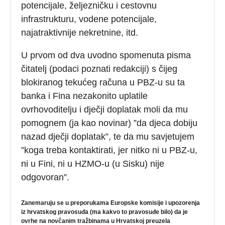
potencijale, željezničku i cestovnu
infrastrukturu, vodene potencijale,
najatraktivnije nekretnine, itd.
U prvom od dva uvodno spomenuta pisma
čitatelj (podaci poznati redakciji) s čijeg
blokiranog tekućeg računa u PBZ-u su ta
banka i Fina nezakonito uplatile
ovrhovoditelju i dječji doplatak moli da mu
pomognem (ja kao novinar) ”da djeca dobiju
nazad dječji doplatak”, te da mu savjetujem
”koga treba kontaktirati, jer nitko ni u PBZ-u,
ni u Fini, ni u HZMO-u (u Sisku) nije
odgovoran”.
Zanemaruju se u preporukama Europske komisije i upozorenja
iz hrvatskog pravosuđa (ma kakvo to pravosuđe bilo) da je
ovrhe na novčanim tražbinama u Hrvatskoj preuzela