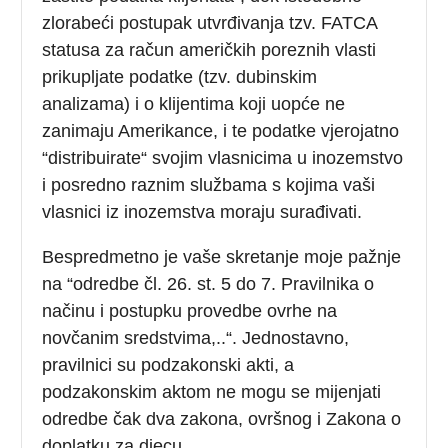
zlorabeći postupak utvrđivanja tzv. FATCA
statusa za račun američkih poreznih vlasti
prikupljate podatke (tzv. dubinskim
analizama) i o klijentima koji uopće ne
zanimaju Amerikance, i te podatke vjerojatno
“distribuirate“ svojim vlasnicima u inozemstvo
i posredno raznim službama s kojima vaši
vlasnici iz inozemstva moraju surađivati.
Bespredmetno je vaše skretanje moje pažnje
na “odredbe čl. 26. st. 5 do 7. Pravilnika o
načinu i postupku provedbe ovrhe na
novčanim sredstvima,..“. Jednostavno,
pravilnici su podzakonski akti, a
podzakonskim aktom ne mogu se mijenjati
odredbe čak dva zakona, ovršnog i Zakona o
doplatku za djecu.