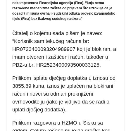
nekompetentna Financijska agencija (Fina), ”koja nema
razrađene mehanizme zaštite od prijevara što uzrokuje da je
dosad 7 milijuna ovrha i (sudskih) odluka provelo izvansudsko
tijelo (Fina) bez ikakvog sudskog nadzora”
Čitatelj o kojemu sada pišem je naveo:
”Korisnik sam tekućeg računa br:
HR0723400093204989907 koji je blokiran, a
imam otvoren i zaštićeni račun, također u
PBZ-u br: HR2523400093500033125.
Prilikom isplate dječjeg doplatka u iznosu od
3855,89 kuna, iznos je uplaćen na blokirani
račun i novci su odmah proknjiženi
ovrhovoditelju (iako je vidljivo da se radi o
uplati dječjeg dodatka).
Prilikom razgovora u HZMO u Sisku sa
(gđom. Golub) rečeno mi je da greška kod