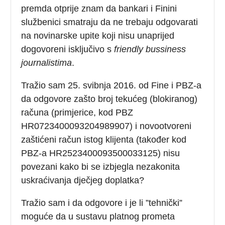
premda otprije znam da bankari i Finini
službenici smatraju da ne trebaju odgovarati
na novinarske upite koji nisu unaprijed
dogovoreni isključivo s
friendly bussiness
journalistima
.
Tražio sam 25. svibnja 2016. od Fine i PBZ-a
da odgovore zašto broj tekućeg (blokiranog)
računa (primjerice, kod PBZ
HR0723400093204989907) i novootvoreni
zaštićeni račun istog klijenta (također kod
PBZ-a HR2523400093500033125) nisu
povezani kako bi se izbjegla nezakonita
uskraćivanja dječjeg doplatka?
Tražio sam i da odgovore i je li ”tehnički”
moguće da u sustavu platnog prometa