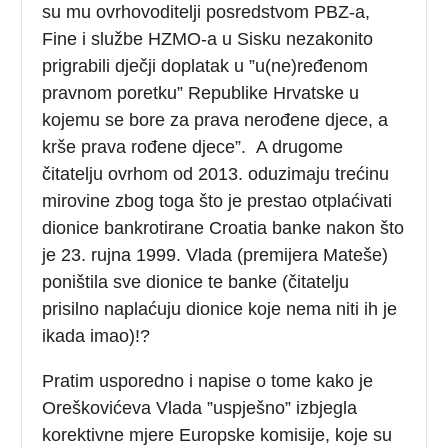
su mu ovrhovoditelji posredstvom PBZ-a,
Fine i službe HZMO-a u Sisku nezakonito
prigrabili dječji doplatak u ”u(ne)ređenom
pravnom poretku” Republike Hrvatske u
kojemu se bore za prava nerođene djece, a
krše prava rođene djece”.
A drugome
čitatelju ovrhom od 2013. oduzimaju trećinu
mirovine zbog toga što je prestao otplaćivati
dionice bankrotirane Croatia banke nakon što
je 23. rujna 1999. Vlada (premijera Mateše)
poništila sve dionice te banke (čitatelju
prisilno naplaćuju dionice koje nema niti ih je
ikada imao)!?
Pratim usporedno i napise o tome kako je
Oreškovićeva Vlada ”uspješno” izbjegla
korektivne mjere Europske komisije, koje su