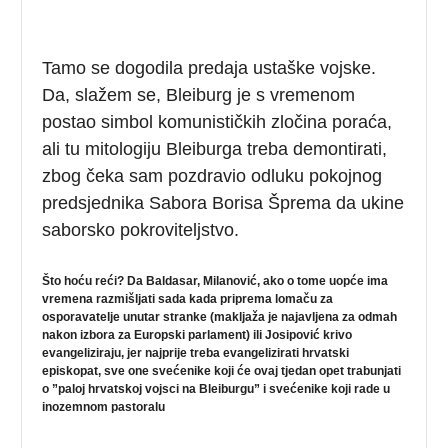
Tamo se dogodila predaja ustaške vojske.
Da, slažem se, Bleiburg je s vremenom
postao simbol komunističkih zločina poraća,
ali tu mitologiju Bleiburga treba demontirati,
zbog čeka sam pozdravio odluku pokojnog
predsjednika Sabora Borisa Šprema da ukine
saborsko pokroviteljstvo.
Što hoću reći? Da Baldasar, Milanović, ako o tome uopće ima
vremena razmišljati sada kada priprema lomaču za
osporavatelje unutar stranke (makljaža je najavljena za odmah
nakon izbora za Europski parlament) ili Josipović krivo
evangeliziraju, jer najprije treba evangelizirati hrvatski
episkopat, sve one svećenike koji će ovaj tjedan opet trabunjati
o ”paloj hrvatskoj vojsci na Bleiburgu” i svećenike koji rade u
inozemnom pastoralu