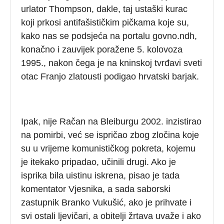
urlator Thompson, dakle, taj ustaški kurac
koji prkosi antifašističkim pičkama koje su,
kako nas se podsjeća na portalu govno.ndh,
konačno i zauvijek poražene 5. kolovoza
1995., nakon čega je na kninskoj tvrđavi sveti
otac Franjo zlatousti podigao hrvatski barjak.
Ipak, nije Račan na Bleiburgu 2002. inzistirao
na pomirbi, već se ispričao zbog zločina koje
su u vrijeme komunističkog pokreta, kojemu
je itekako pripadao, učinili drugi. Ako je
isprika bila uistinu iskrena, pisao je tada
komentator Vjesnika, a sada saborski
zastupnik Branko Vukušić, ako je prihvate i
svi ostali ljevičari, a obitelji žrtava uvaže i ako