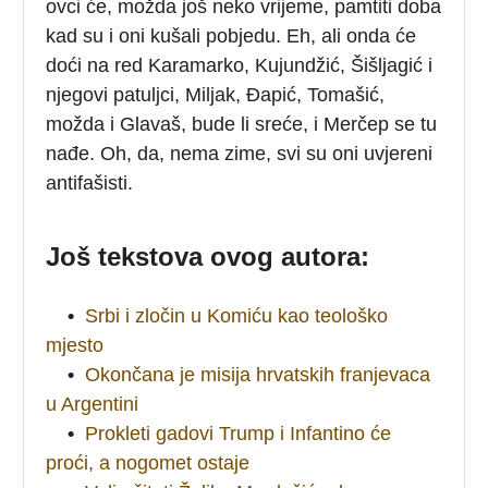
ovci će, možda još neko vrijeme, pamtiti doba
kad su i oni kušali pobjedu. Eh, ali onda će
doći na red Karamarko, Kujundžić, Šišljagić i
njegovi patuljci, Miljak, Đapić, Tomašić,
možda i Glavaš, bude li sreće, i Merčep se tu
nađe. Oh, da, nema zime, svi su oni uvjereni
antifašisti.
Još tekstova ovog autora:
•
Srbi i zločin u Komiću kao teološko
mjesto
•
Okončana je misija hrvatskih franjevaca
u Argentini
•
Prokleti gadovi Trump i Infantino će
proći, a nogomet ostaje