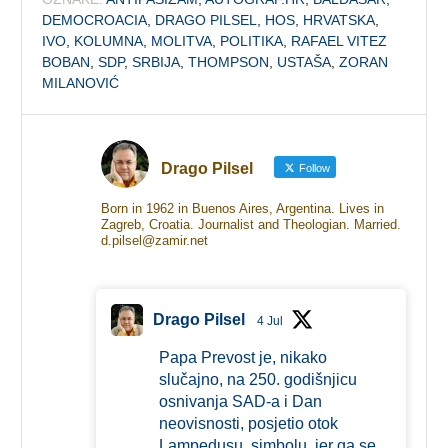
DEMOCROACIA
,
DRAGO PILSEL
,
HOS
,
HRVATSKA
,
IVO
,
KOLUMNA
,
MOLITVA
,
POLITIKA
,
RAFAEL VITEZ
BOBAN
,
SDP
,
SRBIJA
,
THOMPSON
,
USTAŠA
,
ZORAN
MILANOVIĆ
Drago Pilsel
Follow
Born in 1962 in Buenos Aires, Argentina. Lives in
Zagreb, Croatia. Journalist and Theologian. Married.
d.pilsel@zamir.net
Drago Pilsel
4 Jul
Papa Prevost je, nikako
slučajno, na 250. godišnjicu
osnivanja SAD-a i Dan
neovisnosti, posjetio otok
Lampedusu, simbolu, jer ga se