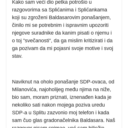
Kako sam veći dio petka potrošio u
razgovorima sa Splićanima i Splićankama
koji su zgroženi Baldasarovim ponašanjem,
činilo mi se potrebnim i ispravnim upozoriti
njegove suradnike da kanim pisati o njemu i
o toj ”svečanosti”, da ga mislim kritizirati i da
ga pozivam da mi pojasni svoje motive i svoj
stav.
Naviknut na oholo ponašanje SDP-ovaca, od
Milanovića, najoholijeg među njima na niže,
bio sam, moram priznati, iznenađen kada je
nekoliko sati nakon mojega poziva uredu
SDP-a u Splitu zazvonio moj telefon i kada
sam čuo glas gradonačelnika Baldasara. Naš
razgovor nisam snimao, već sam bilježio