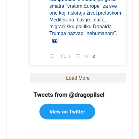
smatra "vratom Europe" za sve
one koji riskiraju život prelaskom
Mediterana. Lav je, inače,
migracijsku politiku Donalda
Trumpa nazvao "nehumanom".
1
10
X
Load More