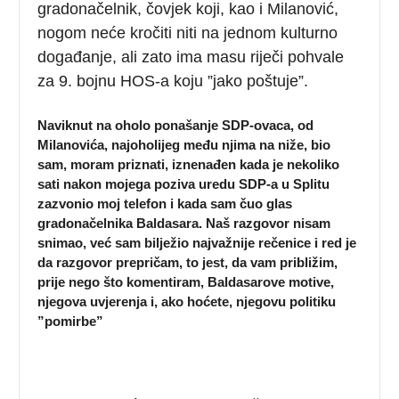
gradonačelnik, čovjek koji, kao i Milanović,
nogom neće kročiti niti na jednom kulturno
događanje, ali zato ima masu riječi pohvale
za 9. bojnu HOS-a koju ”jako poštuje”.
Naviknut na oholo ponašanje SDP-ovaca, od
Milanovića, najoholijeg među njima na niže, bio
sam, moram priznati, iznenađen kada je nekoliko
sati nakon mojega poziva uredu SDP-a u Splitu
zazvonio moj telefon i kada sam čuo glas
gradonačelnika Baldasara. Naš razgovor nisam
snimao, već sam bilježio najvažnije rečenice i red je
da razgovor prepričam, to jest, da vam približim,
prije nego što komentiram, Baldasarove motive,
njegova uvjerenja i, ako hoćete, njegovu politiku
”pomirbe”