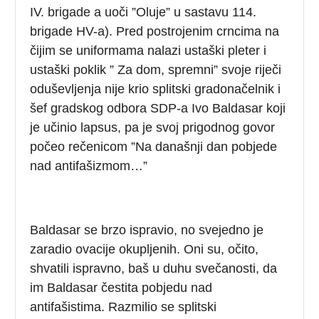
IV. brigade a uoči ”Oluje” u sastavu 114.
brigade HV-a). Pred postrojenim crncima na
čijim se uniformama nalazi ustaški pleter i
ustaški poklik ” Za dom, spremni” svoje riječi
oduševljenja nije krio splitski gradonačelnik i
šef gradskog odbora SDP-a Ivo Baldasar koji
je učinio lapsus, pa je svoj prigodnog govor
počeo rečenicom ”Na današnji dan pobjede
nad antifašizmom…”
Baldasar se brzo ispravio, no svejedno je
zaradio ovacije okupljenih. Oni su, očito,
shvatili ispravno, baš u duhu svečanosti, da
im Baldasar čestita pobjedu nad
antifašistima. Razmilio se splitski