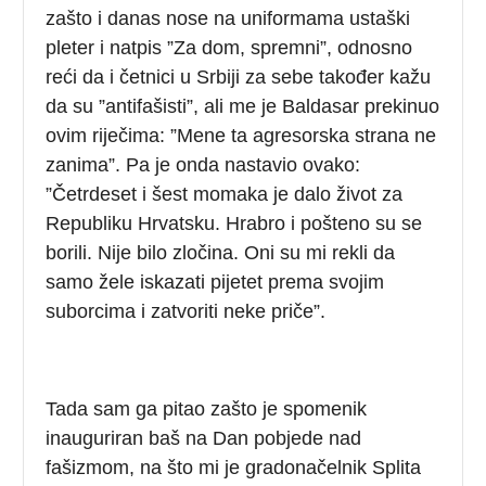
zašto i danas nose na uniformama ustaški
pleter i natpis ”Za dom, spremni”, odnosno
reći da i četnici u Srbiji za sebe također kažu
da su ”antifašisti”, ali me je Baldasar prekinuo
ovim riječima: ”Mene ta agresorska strana ne
zanima”. Pa je onda nastavio ovako:
”Četrdeset i šest momaka je dalo život za
Republiku Hrvatsku. Hrabro i pošteno su se
borili. Nije bilo zločina. Oni su mi rekli da
samo žele iskazati pijetet prema svojim
suborcima i zatvoriti neke priče”.
Tada sam ga pitao zašto je spomenik
inauguriran baš na Dan pobjede nad
fašizmom, na što mi je gradonačelnik Splita