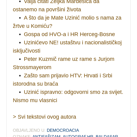
•
Valja čitati Željka Mardešića da
ostanemo na površini života
•
A što da je Mate Uzinić molio s nama za
žrtve u Komiću?
•
Gospa od HVO-a i HR Herceg-Bosne
•
Uzinićevo NE! ustaštvu i nacionalističkoj
isključivosti
•
Peter Kuzmič rame uz rame s Jurjom
Strossmayerom
•
Zašto sam prijavio HTV: Hrvati i Srbi
istorodna su braća
•
Uzinić ispravno: odgovorni smo za svijet.
Nismo mu vlasnici
> Svi tekstovi ovog autora
OBJAVLJENO U:
DEMOCROACIA
OZNAKE:
ANTIFAŠIZAM
,
AUTOGRAF.HR
,
BALDASAR
,