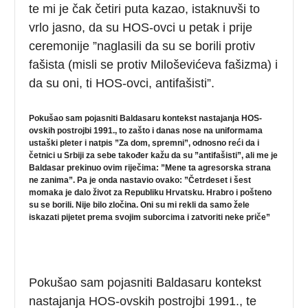
te mi je čak četiri puta kazao, istaknuvši to
vrlo jasno, da su HOS-ovci u petak i prije
ceremonije ”naglasili da su se borili protiv
fašista (misli se protiv Miloševićeva fašizma) i
da su oni, ti HOS-ovci, antifašisti”.
Pokušao sam pojasniti Baldasaru kontekst nastajanja HOS-
ovskih postrojbi 1991., to zašto i danas nose na uniformama
ustaški pleter i natpis ”Za dom, spremni”, odnosno reći da i
četnici u Srbiji za sebe također kažu da su ”antifašisti”, ali me je
Baldasar prekinuo ovim riječima: ”Mene ta agresorska strana
ne zanima”. Pa je onda nastavio ovako: ”Četrdeset i šest
momaka je dalo život za Republiku Hrvatsku. Hrabro i pošteno
su se borili. Nije bilo zločina. Oni su mi rekli da samo žele
iskazati pijetet prema svojim suborcima i zatvoriti neke priče”
Pokušao sam pojasniti Baldasaru kontekst
nastajanja HOS-ovskih postrojbi 1991., te