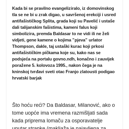
Kada bi se pravilno evangeliziralo, iz domovinskog
tla se ne bi u zrak digao, u savršenoj erekciji i usred
antifašističkog Splita, grada koji su Pavelić i ustaše
dali talijanskim fašistima, kameni falus koji
simbolizira, premda Baldasar to ne vidi ili ne želi
vidjeti, gene kamene o kojima ”pjeva” urlator
Thompson, dakle, taj ustaški kurac koji prkosi
antifašističkim pičkama koje su, kako nas se
podsjeća na portalu govno.ndh, konačno i zauvijek
poražene 5. kolovoza 1995., nakon čega je na
kninskoj tvrđavi sveti otac Franjo zlatousti podigao
hrvatski barjak
Što hoću reći? Da Baldasar, Milanović, ako o
tome uopće ima vremena razmišljati sada
kada priprema lomaču za osporavatelje
unutar stranke (makljaža je najavljena za