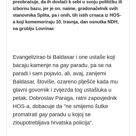
preobraćuje, da ih dovlači k sebi u svoju političku ili
izbornu bazu, jer je on, naime, gradonačelnik svih
stanovnika Splita, pa i onih, tih istih crnaca iz HOS-
a koji komemoriraju 10. travnja, dan osnutka NDH,
na groblju Lovrinac
Evangelizirao bi Baldasar i one ustaše koji
bacaju kamenje na
gay
paradu, pa se na
paradi i sam pojavio, ali, avaj, zanijemi
Baldasar, štoviše, ozareno plješće kada mu
glavni govornik i zvijezda tog ustašluka u
petak, Dobroslav Paraga, ratni zapovjednik
HOS-a, dobacuje da ”ne smijemo šutke
promatrati
gay
paradu u kojoj se
zloupotrebljava hrvatska policija”.