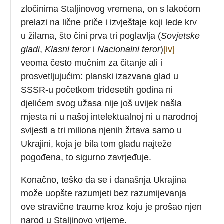
zločinima Staljinovog vremena, on s lakoćom
prelazi na lične priče i izvještaje koji lede krv
u žilama, što čini prva tri poglavlja (
Sovjetske
gladi
,
Klasni teror
i
Nacionalni teror
)
[iv]
veoma često mučnim za čitanje ali i
prosvetljujućim: planski izazvana glad u
SSSR-u početkom tridesetih godina ni
djelićem svog užasa nije još uvijek našla
mjesta ni u našoj intelektualnoj ni u narodnoj
svijesti a tri miliona njenih žrtava samo u
Ukrajini, koja je bila tom glađu najteže
pogođena, to sigurno zavrjeđuje.
Konačno, teško da se i današnja Ukrajina
može uopšte razumjeti bez razumijevanja
ove stravične traume kroz koju je prošao njen
narod u Staljinovo vrijeme.