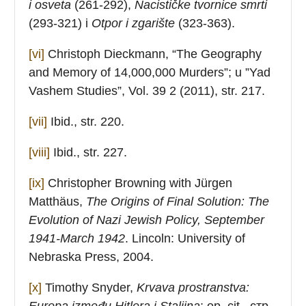
i osveta
(261-292),
Nacističke tvornice smrti
(293-321) i
Otpor i zgarište
(323-363).
[vi]
Christoph Dieckmann, “The Geography
and Memory of 14,000,000 Murders”; u ”Yad
Vashem Studies”, Vol. 39 2 (2011), str. 217.
[vii]
Ibid., str. 220.
[viii]
Ibid., str. 227.
[ix]
Christopher Browning with Jürgen
Matthäus,
The Origins of Final Solution: The
Evolution of Nazi Jewish Policy, September
1941-March 1942
. Lincoln: University of
Nebraska Press, 2004.
[x]
Timothy Snyder,
Krvava prostranstva:
Europa između Hitlera i Staljina
; оp. cit., стр.