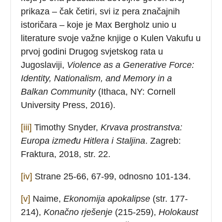
prikaza – čak četiri, svi iz pera značajnih
istoričara – koje je Max Bergholz unio u
literature svoje važne knjige o Kulen Vakufu u
prvoj godini Drugog svjetskog rata u
Jugoslaviji,
Violence
as
a
Generative
Force
:
Identity
,
Nationalism
,
and
Memory
in
a
Balkan
Community
(Ithaca, NY: Cornell
University Press, 2016).
[iii]
Timothy Snyder,
Krvava prostranstva:
Europa između Hitlera i Staljina
. Zagreb:
Fraktura, 2018, str. 22.
[iv]
Strane 25-66, 67-99, odnosno 101-134.
[v]
Naime,
Ekonomija apokalipse
(str. 177-
214),
Konačno rješenje
(215-259),
Holokaust