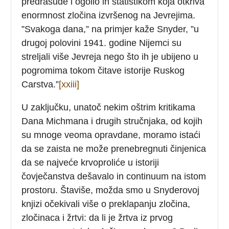
predrasude i ogolio ih statistikom koja otkriva
enormnost zločina izvršenog na Jevrejima.
”Svakoga dana,” na primjer kaže Snyder, ”u
drugoj polovini 1941. godine Nijemci su
streljali više Jevreja nego što ih je ubijeno u
pogromima tokom čitave istorije Ruskog
Carstva.”
[xxiii]
U zaključku, unatoč nekim oštrim kritikama
Dana Michmana i drugih stručnjaka, od kojih
su mnoge veoma opravdane, moramo istaći
da se zaista ne može prenebregnuti činjenica
da se najveće krvoproliće u istoriji
čovječanstva dešavalo in continuum na istom
prostoru. Štaviše, možda smo u Snyderovoj
knjizi očekivali više o preklapanju zločina,
zločinaca i žrtvi: da li je žrtva iz prvog