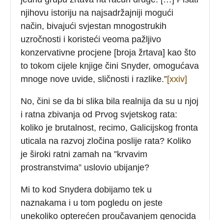
njihovu istoriju na najsadržajniji mogući
način, bivajući svjestan mnogostrukih
uzročnosti i koristeći veoma pažljivo
konzervativne procjene [broja žrtava] kao što
to tokom cijele knjige čini Snyder, omogućava
mnoge nove uvide, sličnosti i razlike.”
[xxiv]
No, čini se da bi slika bila realnija da su u njoj
i ratna zbivanja od Prvog svjetskog rata:
koliko je brutalnost, recimo, Galicijskog fronta
uticala na razvoj zločina poslije rata? Koliko
je široki ratni zamah na ”krvavim
prostranstvima” uslovio ubijanje?
Mi to kod Snydera dobijamo tek u
naznakama i u tom pogledu on jeste
unekoliko opterećen proučavanjem genocida