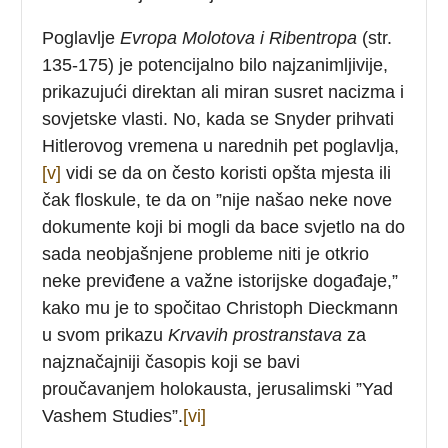
Poglavlje
Evropa Molotova i Ribentropa
(str.
135-175) je potencijalno bilo najzanimljivije,
prikazujući direktan ali miran susret nacizma i
sovjetske vlasti. No, kada se Snyder prihvati
Hitlerovog vremena u narednih pet poglavlja,
[v]
vidi se da on često koristi opšta mjesta ili
čak floskule, te da on ”nije našao neke nove
dokumente koji bi mogli da bace svjetlo na do
sada neobjašnjene probleme niti je otkrio
neke previđene a važne istorijske događaje,”
kako mu je to spočitao Christoph Dieckmann
u svom prikazu
Krvavih prostranstava
za
najznačajniji časopis koji se bavi
proučavanjem holokausta, jerusalimski ”Yad
Vashem Studies”.
[vi]