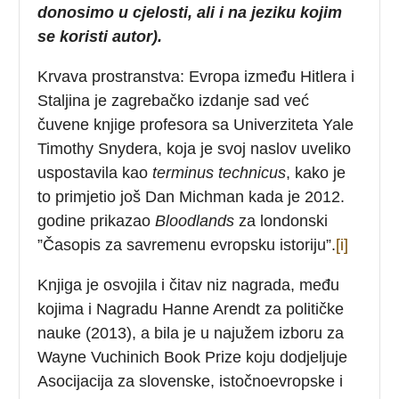
donosimo u cjelosti, ali i na jeziku kojim
se koristi autor).
Krvava prostranstva: Evropa između Hitlera i
Staljina je zagrebačko izdanje sad već
čuvene knjige profesora sa Univerziteta Yale
Timothy Snydera, koja je svoj naslov uveliko
uspostavila kao
terminus technicus
, kako je
to primjetio još Dan Michman kada je 2012.
godine prikazao
Bloodlands
za londonski
”Časopis za savremenu evropsku istoriju”.
[i]
Knjiga je osvojila i čitav niz nagrada, među
kojima i Nagradu Hanne Arendt za političke
nauke (2013), a bila je u najužem izboru za
Wayne Vuchinich Book Prize koju dodjeljuje
Asocijacija za slovenske, istočnoevropske i