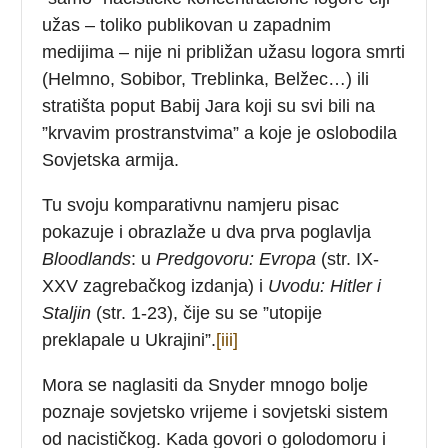
užas – toliko publikovan u zapadnim
medijima – nije ni približan užasu logora smrti
(Helmno, Sobibor, Treblinka, Belžec…) ili
stratišta poput Babij Jara koji su svi bili na
”krvavim prostranstvima” a koje je oslobodila
Sovjetska armija.
Tu svoju komparativnu namjeru pisac
pokazuje i obrazlaže u dva prva poglavlja
Bloodlands
: u
Predgovoru: Evropa
(str. IX-
XXV zagrebačkog izdanja) i
Uvodu: Hitler i
Staljin
(str. 1-23), čije su se ”utopije
preklapale u Ukrajini”.
[iii]
Mora se naglasiti da Snyder mnogo bolje
poznaje sovjetsko vrijeme i sovjetski sistem
od nacističkog. Kada govori o golodomoru i