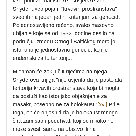
više približio nacističke i sovjetske zločine
Snyder uveo pojam ”krvavih prostranstava” i
sveo ih na jedan jedini kriterijum za genocid.
Pojednostavljeno rečeno, svako masovno
ubijanje koje se od 1933. godine desilo na
području između Crnog i Baltičkog mora je
isto; ono je jednostavno genocid, koji je
endemski za tu teritoriju.
Michman će zaključiti riječima da njega
Snyderova knjiga ”nije uvjerila da je postojala
teritorija krvavih prostranstava koja bi mogla
da posluži kao istorijsko objašnjenje za
masakr, posebno ne za holokaust.”
[xvi]
Prije
toga, on će objasniti da je holokaust mnogo
šira zamisao i poduhvat, koji se nikako ne
može svesti samo na ubistvo ili na