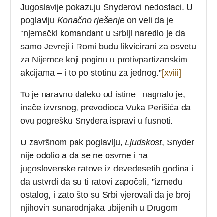
Jugoslavije pokazuju Snyderovi nedostaci. U
poglavlju
Konačno rješenje
on veli da je
”njemački komandant u Srbiji naredio je da
samo Jevreji i Romi budu likvidirani za osvetu
za Nijemce koji poginu u protivpartizanskim
akcijama – i to po stotinu za jednog.”
[xviii]
To je naravno daleko od istine i nagnalo je,
inače izvrsnog, prevodioca Vuka Perišića da
ovu pogrešku Snydera ispravi u fusnoti.
U završnom pak poglavlju,
Ljudskost
, Snyder
nije odolio a da se ne osvrne i na
jugoslovenske ratove iz devedesetih godina i
da ustvrdi da su ti ratovi započeli, ”između
ostalog, i zato što su Srbi vjerovali da je broj
njihovih sunarodnjaka ubijenih u Drugom