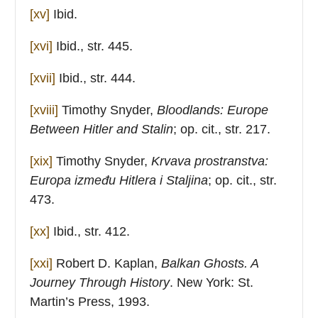
[xv]
Ibid.
[xvi]
Ibid., str. 445.
[xvii]
Ibid., str. 444.
[xviii]
Timothy Snyder,
Bloodlands:
Europe
Between Hitler and Stalin
; op. cit., str. 217.
[xix]
Timothy Snyder,
Krvava prostranstva:
Europa između Hitlera i Staljina
; op. cit., str.
473.
[xx]
Ibid., str. 412.
[xxi]
Robert D. Kaplan,
Balkan Ghosts.
A
Journey Through History
. New York: St.
Martin’s Press, 1993.