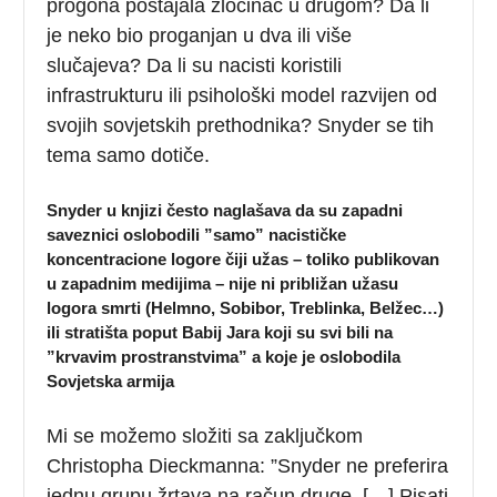
progona postajala zločinac u drugom? Da li
je neko bio proganjan u dva ili više
slučajeva? Da li su nacisti koristili
infrastrukturu ili psihološki model razvijen od
svojih sovjetskih prethodnika? Snyder se tih
tema samo dotiče.
Snyder u knjizi često naglašava da su zapadni
saveznici oslobodili ”samo” nacističke
koncentracione logore čiji užas – toliko publikovan
u zapadnim medijima – nije ni približan užasu
logora smrti (Helmno, Sobibor, Treblinka, Belžec…)
ili stratišta poput Babij Jara koji su svi bili na
”krvavim prostranstvima” a koje je oslobodila
Sovjetska armija
Mi se možemo složiti sa zaključkom
Christopha Dieckmanna: ”Snyder ne preferira
jednu grupu žrtava na račun druge. […] Pisati