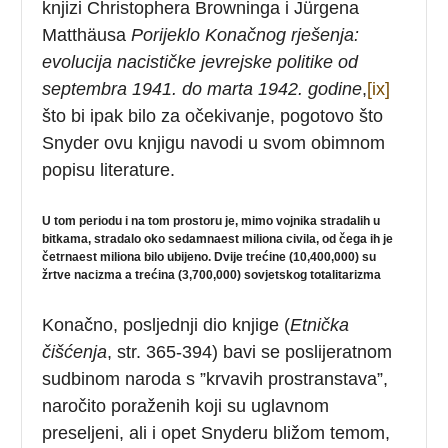
knjizi Christophera Browninga i Jürgena
Matthäusa
Porijeklo Konačnog rješenja:
evolucija nacističke jevrejske politike od
septembra 1941. do marta 1942. godine
,
[ix]
što bi ipak bilo za očekivanje, pogotovo što
Snyder ovu knjigu navodi u svom obimnom
popisu literature.
U tom periodu i na tom prostoru je, mimo vojnika stradalih u
bitkama, stradalo oko sedamnaest miliona civila, od čega ih je
četrnaest miliona bilo ubijeno. Dvije trećine (10,400,000) su
žrtve nacizma a trećina (3,700,000) sovjetskog totalitarizma
Konačno, posljednji dio knjige (
Etnička
čišćenja
, str. 365-394) bavi se poslijeratnom
sudbinom naroda s ”krvavih prostranstava”,
naročito poraženih koji su uglavnom
preseljeni, ali i opet Snyderu bližom temom,