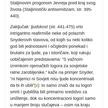
Staljinovim progonom Jevreja pred kraj svog
života (
Staljinistički antisemitizam
, str. 395-
440).
Zaključak: ljudskost
(str. 441-475) vrlo
intrigantno reafirmiše neke od polaznih
Snyderovih stavova, od kojih su neki koliko
god bili jednostavni i očigledni ponekad i
brutalni za ljude, pa i istoričare, koji rukuju
uobičajenim predstavama: ”S važnom
iznimkom njemačkih logora za sovjetske
ratne zarobljenike,” kaže na primjer Snyder,
”ni Nijemci ni Sovjeti nisu ljude koncentrisali
da bi ih ubili”
[x]
: to samo znači da su logori
smrti i gubilišta bili primarno sredstvo za
uništenje, dok su koncentracioni logori samo
u manjem broju slučajeva – osim na kraju