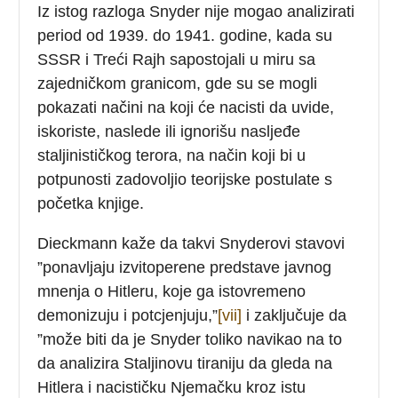
Iz istog razloga Snyder nije mogao analizirati
period od 1939. do 1941. godine, kada su
SSSR i Treći Rajh sapostojali u miru sa
zajedničkom granicom, gde su se mogli
pokazati načini na koji će nacisti da uvide,
iskoriste, naslede ili ignorišu nasljeđe
staljinističkog terora, na način koji bi u
potpunosti zadovoljio teorijske postulate s
početka knjige.
Dieckmann kaže da takvi Snyderovi stavovi
”ponavljaju izvitoperene predstave javnog
mnenja o Hitleru, koje ga istovremeno
demonizuju i potcjenjuju,”
[vii]
i zaključuje da
”može biti da je Snyder toliko navikao na to
da analizira Staljinovu tiraniju da gleda na
Hitlera i nacističku Njemačku kroz istu