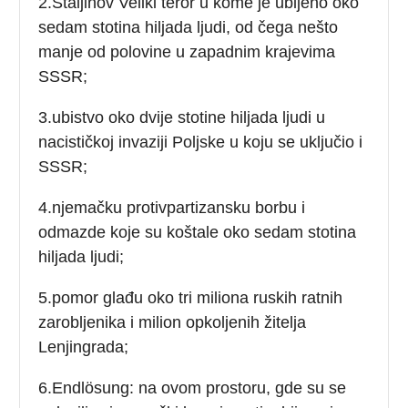
2.Staljinov Veliki teror u kome je ubijeno oko
sedam stotina hiljada ljudi, od čega nešto
manje od polovine u zapadnim krajevima
SSSR;
3.ubistvo oko dvije stotine hiljada ljudi u
nacističkoj invaziji Poljske u koju se uključio i
SSSR;
4.njemačku protivpartizansku borbu i
odmazde koje su koštale oko sedam stotina
hiljada ljudi;
5.pomor glađu oko tri miliona ruskih ratnih
zarobljenika i milion opkoljenih žitelja
Lenjingrada;
6.Endlösung: na ovom prostoru, gde su se