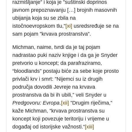
razmišljanje” i koja je ”suštinski doprinos
javnom prepoznavanju […] brojnih masovnih
ubijanja koja su se zbila na
istočnoevropskom tlu,”
[xi]
usredsređuje se na
sam pojam ”krvava prostranstva”.
Michman, naime, tvrdi da je taj pojam
nadrastao puki naziv knjige i da ga je Snyder
pretvorio u koncept; da parafraziramo,
“bloodlands” postaju biće za sebe koje prosto
privlači krv i smrt: ”Nijemci su iz drugih
područja dovodili Jevreje na krvava
prostranstva da bi ih ubili,” veli Snyder u
Predgovoru: Evropa
.
[xii]
”Drugim riječima,”
kaže Michman, ”krvava prostranstva su
koncept koji povezuje teritoriju i vrijeme u
događaj od istorijske važnosti.”
[xiii]