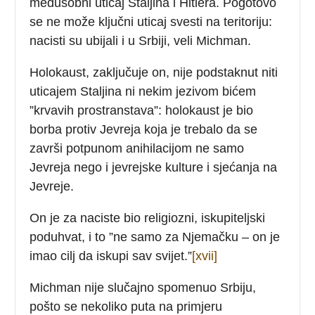
međusobni uticaj Staljina i Hitlera. Pogotovo
se ne može ključni uticaj svesti na teritoriju:
nacisti su ubijali i u Srbiji, veli Michman.
Holokaust, zaključuje on, nije podstaknut niti
uticajem Staljina ni nekim jezivom bićem
”krvavih prostranstava”: holokaust je bio
borba protiv Jevreja koja je trebalo da se
završi potpunom anihilacijom ne samo
Jevreja nego i jevrejske kulture i sjećanja na
Jevreje.
On je za naciste bio religiozni, iskupiteljski
poduhvat, i to ”ne samo za Njemačku – on je
imao cilj da iskupi sav svijet.”
[xvii]
Michman nije slučajno spomenuo Srbiju,
pošto se nekoliko puta na primjeru