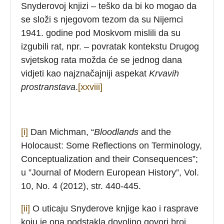
Snyderovoj knjizi – teško da bi ko mogao da
se složi s njegovom tezom da su Nijemci
1941. godine pod Moskvom mislili da su
izgubili rat, npr. – povratak kontekstu Drugog
svjetskog rata možda će se jednog dana
vidjeti kao najznačajniji aspekat
Krvavih
prostranstava
.
[xxviii]
[i]
Dan Michman, “
Bloodlands
and the
Holocaust: Some Reflections on Terminology,
Conceptualization and their Consequences”;
u ”Journal of Modern European History”, Vol.
10, No. 4 (2012), str. 440-445.
[ii]
O uticaju Snyderove knjige kao i rasprave
koju je ona podstakla dovoljno govori broj