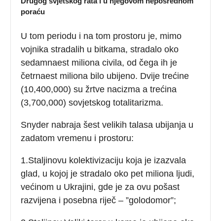
Drugog svjetskog rata i u njegovom neposrednom
poraću
U tom periodu i na tom prostoru je, mimo
vojnika stradalih u bitkama, stradalo oko
sedamnaest miliona civila, od čega ih je
četrnaest miliona bilo ubijeno. Dvije trećine
(10,400,000) su žrtve nacizma a trećina
(3,700,000) sovjetskog totalitarizma.
Snyder nabraja šest velikih talasa ubijanja u
zadatom vremenu i prostoru:
1.Staljinovu kolektivizaciju koja je izazvala
glad, u kojoj je stradalo oko pet miliona ljudi,
većinom u Ukrajini, gde je za ovu pošast
razvijena i posebna riječ – ”golodomor”;