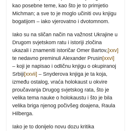
kao posebne teme, kao što je to primjetio
Michman; a sve to je moglo učiniti ovu knjigu
bogatijom – iako vjerovatno i dvotomnom.
Iako su na sličan način na važnost Ukrajine u
Drugom svjetskom ratu i istoriji zločina
ukazali i znameniti istoričar Omer Bartov,
[xxv]
te nedavno preminuli Alexander Prusin
[xxvi]
– koji je napisao i odličnu knjigu o okupiranoj
Srbiji
[xxvii]
– Snyderova knjiga je ta koja,
između ostalog, vraća holokaust u okvire
proučavanja Drugog svjetskog rata, što je
velika tema nauke o holokaustu i što je bila
velika briga njenog počivšeg doajena, Raula
Hilberga.
Iako je to donijelo novu dozu kritika