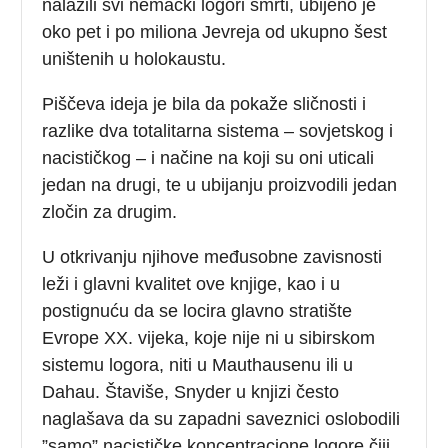
nalazili svi nemački logori smrti, ubijeno je
oko pet i po miliona Jevreja od ukupno šest
uništenih u holokaustu.
Piščeva ideja je bila da pokaže sličnosti i
razlike dva totalitarna sistema – sovjetskog i
nacističkog – i načine na koji su oni uticali
jedan na drugi, te u ubijanju proizvodili jedan
zločin za drugim.
U otkrivanju njihove međusobne zavisnosti
leži i glavni kvalitet ove knjige, kao i u
postignuću da se locira glavno stratište
Evrope XX. vijeka, koje nije ni u sibirskom
sistemu logora, niti u Mauthausenu ili u
Dahau. Štaviše, Snyder u knjizi često
naglašava da su zapadni saveznici oslobodili
”samo” nacističke koncentracione logore čiji