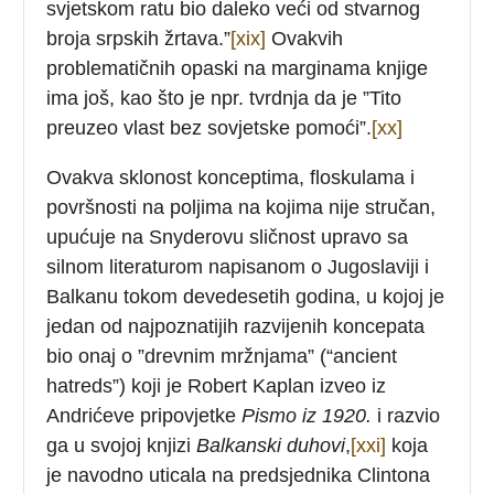
svjetskom ratu bio daleko veći od stvarnog
broja srpskih žrtava.”
[xix]
Ovakvih
problematičnih opaski na marginama knjige
ima još, kao što je npr. tvrdnja da je ”Tito
preuzeo vlast bez sovjetske pomoći”.
[xx]
Ovakva sklonost konceptima, floskulama i
površnosti na poljima na kojima nije stručan,
upućuje na Snyderovu sličnost upravo sa
silnom literaturom napisanom o Jugoslaviji i
Balkanu tokom devedesetih godina, u kojoj je
jedan od najpoznatijih razvijenih koncepata
bio onaj o ”drevnim mržnjama” (“ancient
hatreds”) koji je Robert Kaplan izveo iz
Andrićeve pripovjetke
Pismo iz 1920.
i razvio
ga u svojoj knjizi
Balkanski duhovi
,
[xxi]
koja
je navodno uticala na predsjednika Clintona