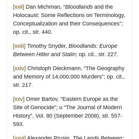
[xxii]
Dan Michman, “
Bloodlands
and the
Holocaust: Some Reflections on Terminology,
Conceptualization and their Consequences”;
op. cit., str. 440.
[xxiii]
Timothy Snyder,
Bloodlands:
Europe
Between Hitler and Stalin
; op. cit., str. 227.
[xxiv]
Christoph Dieckmann, “The Geography
and Memory of 14,000,000 Murders”; op. cit.,
str. 217.
[xxv]
Omer Bartov, “Eastern Europe as the
Site of Genocide”; u “The Journal of Modern
History”, Vol. 80 (September 2008), str. 557-
593.
[xxvi]
Alexander Prusin,
The Lands Between: