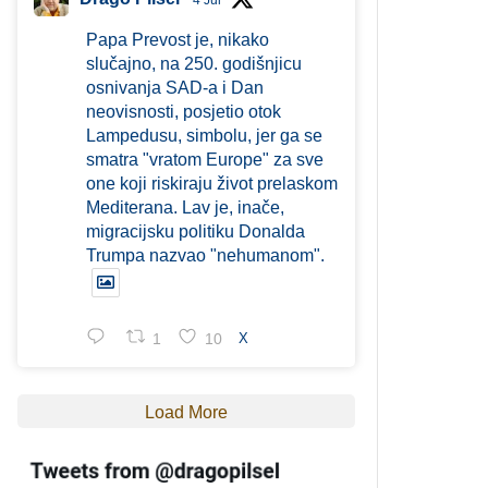
4 Jul
Papa Prevost je, nikako
slučajno, na 250. godišnjicu
osnivanja SAD-a i Dan
neovisnosti, posjetio otok
Lampedusu, simbolu, jer ga se
smatra "vratom Europe" za sve
one koji riskiraju život prelaskom
Mediterana. Lav je, inače,
migracijsku politiku Donalda
Trumpa nazvao "nehumanom".
1
10
X
Load More