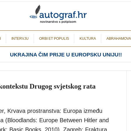
I
INTERVJU
ORBI ET POPULIS
KULTURA
ABRAHAMOVA
UKRAJINA ČIM PRIJE U EUROPSKU UNIJU!!
kontekstu Drugog svjetskog rata
r, Krvava prostranstva: Europa između
jina (Bloodlands: Europe Between Hitler and
ork: Basic Books, 2010), Zagreb: Fraktura,