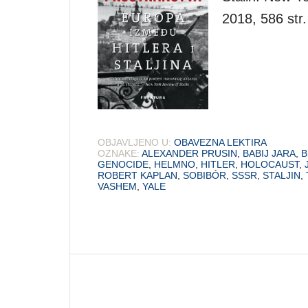
2018, 586 str.
OBJAVLJENO U:
OBAVEZNA LEKTIRA
OZNAKE:
ALEXANDER PRUSIN
,
BABIJ JARA
,
B
GENOCIDE
,
HELMNO
,
HITLER
,
HOLOCAUST
,
ROBERT KAPLAN
,
SOBIBÓR
,
SSSR
,
STALJIN
,
VASHEM
,
YALE