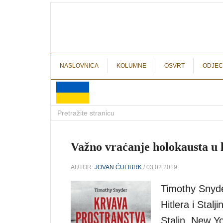
NASLOVNICA
KOLUMNE
OSVRT
ODJEC
Važno vraćanje holokausta u 
AUTOR:
JOVAN ĆULIBRK
/ 03.02.2019.
Timothy Snyde
Hitlera i Stal
Stalin. New Y