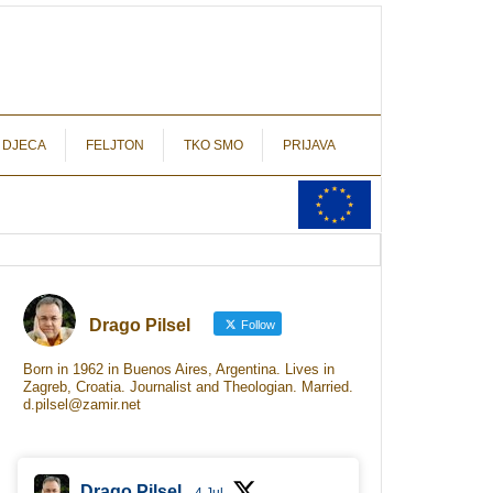
autograf.hr
novinarstvo s potpisom
 DJECA
FELJTON
TKO SMO
PRIJAVA
Drago Pilsel
Follow
Born in 1962 in Buenos Aires, Argentina. Lives in
Zagreb, Croatia. Journalist and Theologian. Married.
d.pilsel@zamir.net
Drago Pilsel