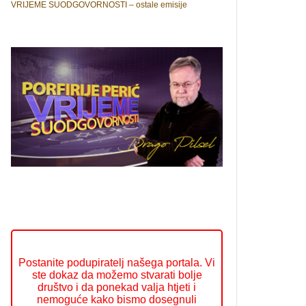
VRIJEME SUODGOVORNOSTI – ostale emisije
Postanite podupiratelj našega portala. Vi
ste dokaz da možemo stvarati bolje
društvo i da ponekad valja htjeti i
nemoguće kako bismo dosegnuli