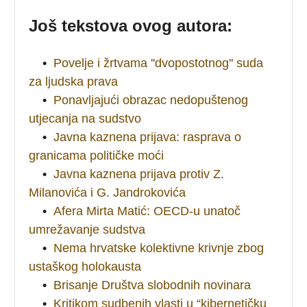
Još tekstova ovog autora:
•
Povelje i žrtvama ''dvopostotnog'' suda
za ljudska prava
•
Ponavljajući obrazac nedopuštenog
utjecanja na sudstvo
•
Javna kaznena prijava: rasprava o
granicama političke moći
•
Javna kaznena prijava protiv Z.
Milanovića i G. Jandrokovića
•
Afera Mirta Matić: OECD-u unatoč
umrežavanje sudstva
•
Nema hrvatske kolektivne krivnje zbog
ustaškog holokausta
•
Brisanje Društva slobodnih novinara
•
Kritikom sudbenih vlasti u “kibernetičku