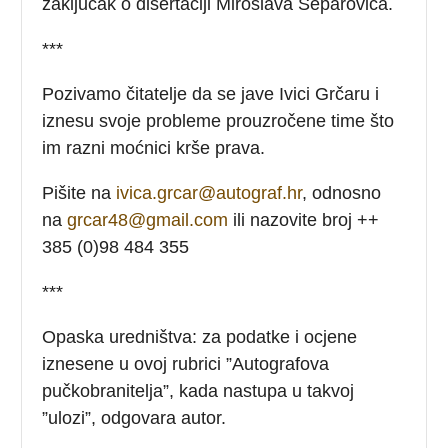
zaključak o disertaciji Miroslava Šeparovića.
***
Pozivamo čitatelje da se jave Ivici Grčaru i
iznesu svoje probleme prouzročene time što
im razni moćnici krše prava.
Pišite na
ivica.grcar@autograf.hr
, odnosno
na
grcar48@gmail.com
ili nazovite broj ++
385 (0)98 484 355
***
Opaska uredništva: za podatke i ocjene
iznesene u ovoj rubrici ”Autografova
pučkobranitelja”, kada nastupa u takvoj
”ulozi”, odgovara autor.