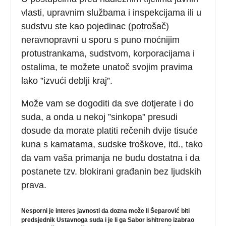
vlasti, upravnim službama i inspekcijama ili u
sudstvu ste kao pojedinac (potrošač)
neravnopravni u sporu s puno moćnijim
protustrankama, sudstvom, korporacijama i
ostalima, te možete unatoč svojim pravima
lako ”izvući deblji kraj”.
Može vam se dogoditi da sve dotjerate i do
suda, a onda u nekoj ”sinkopa” presudi
dosude da morate platiti rečenih dvije tisuće
kuna s kamatama, sudske troškove, itd., tako
da vam vaša primanja ne budu dostatna i da
postanete tzv. blokirani građanin bez ljudskih
prava.
Nesporni je interes javnosti da dozna može li Šeparović biti
predsjednik Ustavnoga suda i je li ga Sabor ishitreno izabrao