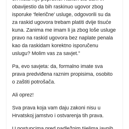
obavijestio da bih raskinuo ugovor zbog
isporuke ‘felerične’ usluge, odgovorili su da
za raskid ugovora trebam platiti dvije tisuće
kuna. Zanima me imam li ja zbog loše usluge
pravo na raskid ugovora bez naplate penala
kao da raskidam korektno isporučenu
uslugu? Molim vas za savjet.”
Pa, evo savjeta: da, formalno imate sva
prava predviđena raznim propisima, osobito
o zaštiti potrošača.
Ali oprez!
Sva prava koja vam daju zakoni nisu u
Hrvatskoj jamstvo i ostvarenja tih prava.
U postupcima pred nadležnim tijelima javnih