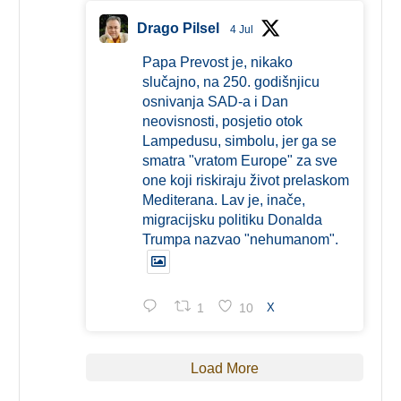
Drago Pilsel
4 Jul
Papa Prevost je, nikako
slučajno, na 250. godišnjicu
osnivanja SAD-a i Dan
neovisnosti, posjetio otok
Lampedusu, simbolu, jer ga se
smatra "vratom Europe" za sve
one koji riskiraju život prelaskom
Mediterana. Lav je, inače,
migracijsku politiku Donalda
Trumpa nazvao "nehumanom".
1
10
X
Load More