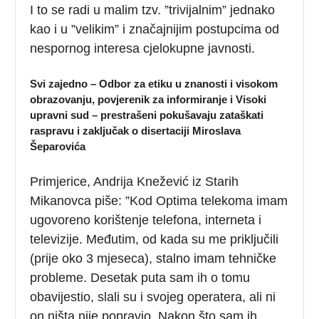
I to se radi u malim tzv. ”trivijalnim” jednako
kao i u ”velikim” i značajnijim postupcima od
nespornog interesa cjelokupne javnosti.
Svi zajedno – Odbor za etiku u znanosti i visokom
obrazovanju, povjerenik za informiranje i Visoki
upravni sud – prestrašeni pokušavaju zataškati
raspravu i zaključak o disertaciji Miroslava
Šeparovića
Primjerice, Andrija Knežević iz Starih
Mikanovca piše: ”Kod Optima telekoma imam
ugovoreno korištenje telefona, interneta i
televizije. Međutim, od kada su me priključili
(prije oko 3 mjeseca), stalno imam tehničke
probleme. Desetak puta sam ih o tomu
obavijestio, slali su i svojeg operatera, ali ni
on ništa nije popravio. Nakon što sam ih