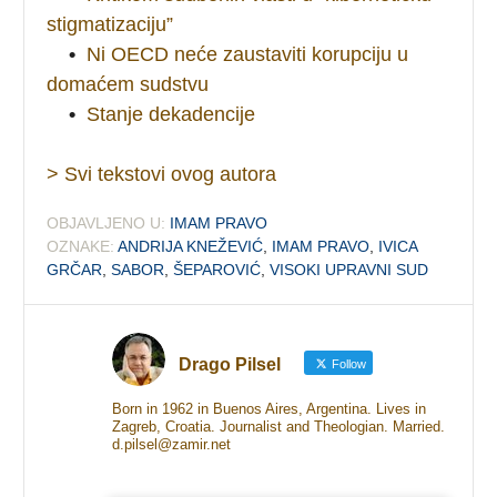
stigmatizaciju”
•
Ni OECD neće zaustaviti korupciju u
domaćem sudstvu
•
Stanje dekadencije
> Svi tekstovi ovog autora
OBJAVLJENO U:
IMAM PRAVO
OZNAKE:
ANDRIJA KNEŽEVIĆ
,
IMAM PRAVO
,
IVICA
GRČAR
,
SABOR
,
ŠEPAROVIĆ
,
VISOKI UPRAVNI SUD
Drago Pilsel
Follow
Born in 1962 in Buenos Aires, Argentina. Lives in
Zagreb, Croatia. Journalist and Theologian. Married.
d.pilsel@zamir.net