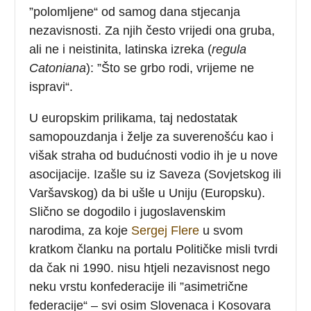
”polomljene“ od samog dana stjecanja
nezavisnosti. Za njih često vrijedi ona gruba,
ali ne i neistinita, latinska izreka (
regula
Catoniana
): ”Što se grbo rodi, vrijeme ne
ispravi“.
U europskim prilikama, taj nedostatak
samopouzdanja i želje za suverenošću kao i
višak straha od budućnosti vodio ih je u nove
asocijacije. Izašle su iz Saveza (Sovjetskog ili
Varšavskog) da bi ušle u Uniju (Europsku).
Slično se dogodilo i jugoslavenskim
narodima, za koje
Sergej Flere
u svom
kratkom članku na portalu Političke misli tvrdi
da čak ni 1990. nisu htjeli nezavisnost nego
neku vrstu konfederacije ili ”asimetrične
federacije“ – svi osim Slovenaca i Kosovara