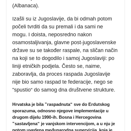
(Albanaca).
Izašli su iz Jugoslavije, da bi odmah potom
počeli tvrditi da su premali i da sami ne
mogu. I doista, neposredno nakon
osamostaljivanja, glavne post-jugoslavenske
države su se također raspale, na sličan način
na koji se to dogodilo i samoj Jugoslaviji: po
liniji etničkih podjela. Često se, naime,
zaboravlja, da proces raspada Jugoslavije
nije bio samo raspad te federacije, nego se
”spustio“ do samog dna društvene strukture.
Hrvatska je bila ”raspadnuta“ sve do Erdutskog
sporazuma, odnosno njegove implementacije u
drugom dijelu 1990-ih. Bosna i Hercegovina
”sastavljena“ je vanjskom intervencijom, a u nju je
potom uvedena međunarodna supervizija, koja je