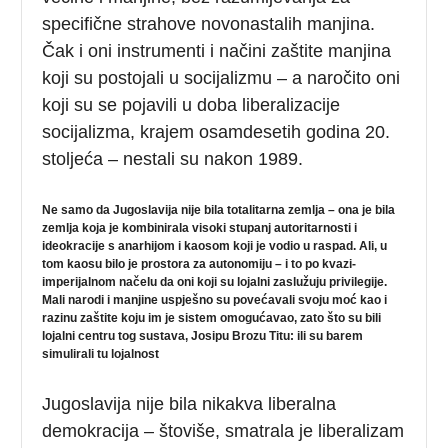
specifične strahove novonastalih manjina.
Čak i oni instrumenti i načini zaštite manjina
koji su postojali u socijalizmu – a naročito oni
koji su se pojavili u doba liberalizacije
socijalizma, krajem osamdesetih godina 20.
stoljeća – nestali su nakon 1989.
Ne samo da Jugoslavija nije bila totalitarna zemlja – ona je bila
zemlja koja je kombinirala visoki stupanj autoritarnosti i
ideokracije s anarhijom i kaosom koji je vodio u raspad. Ali, u
tom kaosu bilo je prostora za autonomiju – i to po kvazi-
imperijalnom načelu da oni koji su lojalni zaslužuju privilegije.
Mali narodi i manjine uspješno su povećavali svoju moć kao i
razinu zaštite koju im je sistem omogućavao, zato što su bili
lojalni centru tog sustava, Josipu Brozu Titu: ili su barem
simulirali tu lojalnost
Jugoslavija nije bila nikakva liberalna
demokracija – štoviše, smatrala je liberalizam