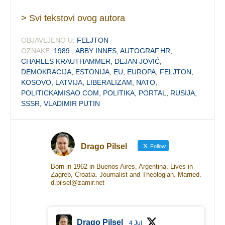
> Svi tekstovi ovog autora
OBJAVLJENO U:
FELJTON
OZNAKE:
1989.
,
ABBY INNES
,
AUTOGRAF.HR
,
CHARLES KRAUTHAMMER
,
DEJAN JOVIĆ
,
DEMOKRACIJA
,
ESTONIJA
,
EU
,
EUROPA
,
FELJTON
,
KOSOVO
,
LATVIJA
,
LIBERALIZAM
,
NATO
,
POLITICKAMISAO.COM
,
POLITIKA
,
PORTAL
,
RUSIJA
,
SSSR
,
VLADIMIR PUTIN
Drago Pilsel
Follow
Born in 1962 in Buenos Aires, Argentina. Lives in
Zagreb, Croatia. Journalist and Theologian. Married.
d.pilsel@zamir.net
Drago Pilsel
4 Jul