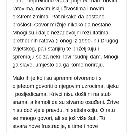
1991. neprekidno vraća, prijeteći nam novim
ratovima, novim isključivostima i novim
ekstremizmima. Rat nikako da postane
prošlost. Govor mržnje nikako da nestane.
Mnogi su i dalje nezadovoljni rezultatima
prethodnih ratova (i onog iz 1990-ih i Drugog
svjetskog, pa i starijih) te priželjkuju i
spremaju se za neki novi ”sudnji dan“. Mnogi
ga slave, umjesto da ga komemoriraju.
Malo ih je koji su spremni otvoreno i s
pijetetom govoriti o njegovim uzrocima, tijeku
i posljedicama. Krivci nisu došli ni na stub
srama, a kamoli da su stvarno osuđeni. Žrtve
nisu doživjele pravdu, ni satisfakciju. O ratu
se mnogo govori, ali se još više šuti. To
stvara nove frustracije, a time i nove