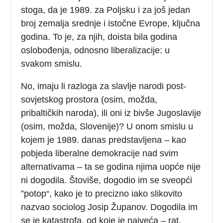
stoga, da je 1989. za Poljsku i za još jedan
broj zemalja srednje i istočne Evrope, ključna
godina. To je, za njih, doista bila godina
oslobođenja, odnosno liberalizacije: u
svakom smislu.
No, imaju li razloga za slavlje narodi post-
sovjetskog prostora (osim, možda,
pribaltičkih naroda), ili oni iz bivše Jugoslavije
(osim, možda, Slovenije)? U onom smislu u
kojem je 1989. danas predstavljena – kao
pobjeda liberalne demokracije nad svim
alternativama – ta se godina njima uopće nije
ni dogodila. Štoviše, dogodio im se sveopći
”potop“, kako je to precizno iako slikovito
nazvao sociolog Josip Županov. Dogodila im
se je katastrofa, od koje je najveća – rat.