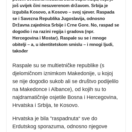
još uvijek čini nesuverenom državom. Srbija je
izgubila Kosovo, a Kosovo – svoj sjever. Raspada
se i Savezna Republika Jugoslavija, odnosno
Državna zajednica Srbije i Crne Gore. No, raspad se
dogodio i na razini regija i gradova (npr.
Hercegovina i Mostar). Raspale su se i mnoge
obitelji – a, u identitetskom smislu – i mnogi ljudi,
također
Raspale su se multietničke republike (s
djelomičnom iznimkom Makedonije, u kojoj
se nije dogodio sukob ali se društvo podijelilo
na Makedonce i Albance), od kojih su to
najdramatičnije osjetile Bosna i Hercegovina,
Hrvatska i Srbija, te Kosovo.
Hrvatska je bila ”raspadnuta“ sve do
Erdutskog sporazuma, odnosno njegove