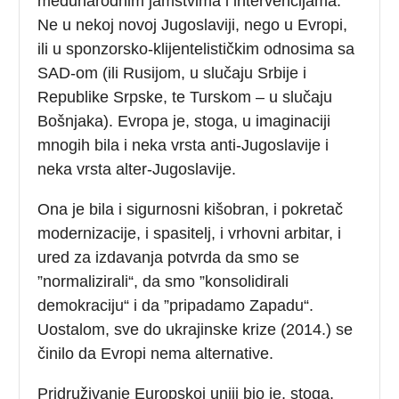
međunarodnim jamstvima i intervencijama.
Ne u nekoj novoj Jugoslaviji, nego u Evropi,
ili u sponzorsko-klijentelističkim odnosima sa
SAD-om (ili Rusijom, u slučaju Srbije i
Republike Srpske, te Turskom – u slučaju
Bošnjaka). Evropa je, stoga, u imaginaciji
mnogih bila i neka vrsta anti-Jugoslavije i
neka vrsta alter-Jugoslavije.
Ona je bila i sigurnosni kišobran, i pokretač
modernizacije, i spasitelj, i vrhovni arbitar, i
ured za izdavanja potvrda da smo se
”normalizirali“, da smo ”konsolidirali
demokraciju“ i da ”pripadamo Zapadu“.
Uostalom, sve do ukrajinske krize (2014.) se
činilo da Evropi nema alternative.
Pridruživanje Europskoj uniji bio je, stoga,