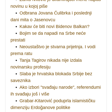
novinu u kojoj piše
•
Odbrana Jovana Ćulibrka i poslednji
dani mita o Jasenovcu
•
Kakav će biti novi Bidenov Balkan?
•
Bojim se da napadi na Srbe neće
prestati
•
Neoustaštvo je stvarna prijetnja. I vodi
prema ratu
•
Tanja Tagirov nikada nije izdala
novinarsku profesiju
•
Slaba je hrvatska blokada Srbije bez
saveznika
•
Ako izbori ''svađaju narode'', referendumi
ih svađaju još i više
•
Grabar-Kitarović poduprla islamističku
dimenziju Erdoğanove politike