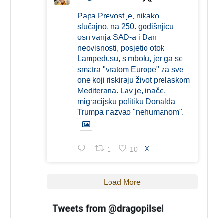
Papa Prevost je, nikako
slučajno, na 250. godišnjicu
osnivanja SAD-a i Dan
neovisnosti, posjetio otok
Lampedusu, simbolu, jer ga se
smatra "vratom Europe" za sve
one koji riskiraju život prelaskom
Mediterana. Lav je, inače,
migracijsku politiku Donalda
Trumpa nazvao "nehumanom".
1
10
X
Load More