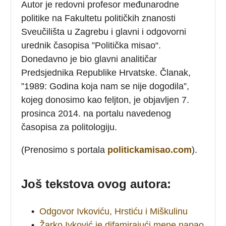
Autor je redovni profesor međunarodne
politike na Fakultetu političkih znanosti
Sveučilišta u Zagrebu i glavni i odgovorni
urednik časopisa ”Politička misao“.
Donedavno je bio glavni analitičar
Predsjednika Republike Hrvatske. Članak,
”1989: Godina koja nam se nije dogodila”,
kojeg donosimo kao feljton, je objavljen 7.
prosinca 2014. na portalu navedenog
časopisa za politologiju.
(Prenosimo s portala
politickamisao.com
).
Još tekstova ovog autora:
•
Odgovor Ivkoviću, Hrstiću i Miškulinu
•
Žarko Ivković je difamirajući mene napao