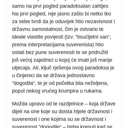
samo na prvi pogled paradoksalan zahtjev.
Na prvi pogled, nije jasno zašto bi netko tko
za sebe tvrdi da je oduvijek htio nezavisnost i
državnu samostalnost, čim je ostvario te
ideale vlastite povijesti (tzv. ”tisućljetni san“,
prema interpretacijama suverenista) htio
ostati bez pune suverenosti te se pridružiti
još većoj zajednici u kojoj će imati još manje
utjecaja. Ali, ključ rješenja ovog paradoksa je
u činjenici da se država jednostavno
”dogodila“, te je od početka bila neželjena,
poput nekog vrućeg krumpira u rukama.
Možda upravo od te razdjelnice – koja države
dijeli na one koje su doista htjele državnost i
suverenost i one kojima su se državnost i
suverenost ”dogodile“ – treba krenuti kad se