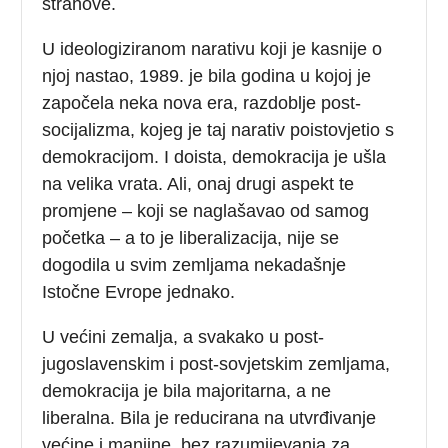
strahove.
U ideologiziranom narativu koji je kasnije o
njoj nastao, 1989. je bila godina u kojoj je
započela neka nova era, razdoblje post-
socijalizma, kojeg je taj narativ poistovjetio s
demokracijom. I doista, demokracija je ušla
na velika vrata. Ali, onaj drugi aspekt te
promjene – koji se naglašavao od samog
početka – a to je liberalizacija, nije se
dogodila u svim zemljama nekadašnje
Istočne Evrope jednako.
U većini zemalja, a svakako u post-
jugoslavenskim i post-sovjetskim zemljama,
demokracija je bila majoritarna, a ne
liberalna. Bila je reducirana na utvrđivanje
većine i manjine, bez razumijevanja za