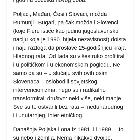
Poljaci, Mađari, Česi i Slovaci, možda i
Rumunji i Bugari, pa čak možda i Slovenci
(koje Flere ističe kao jedinu jugoslavensku
naciju koja je 1990. htjela nezavisnost) doista
imaju razloga da proslave 25-godišnjicu kraja
Hladnog rata. Od tada su višestruko profitirali
i u političkom i u ekonomskom pogledu. Ne
samo da su – u slučaju svih ovih osim
Slovenaca – oslobodili sovjetskog
intervencionizma, nego su i radikalno
transformirali društvo: neki više, neki manje.
Sve su to ostvarili bez rata – međunarodnog
ili unutarnjeg, inter-etničkog.
Današnja Poljska i ona iz 1981. ili 1989. – to
su nebo i zemlja. Nema nikakve dvojbe,