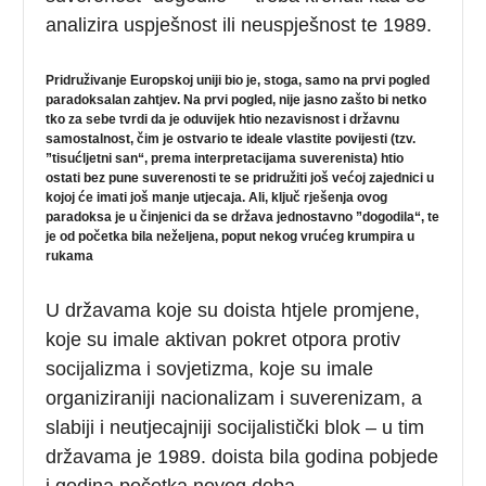
analizira uspješnost ili neuspješnost te 1989.
Pridruživanje Europskoj uniji bio je, stoga, samo na prvi pogled
paradoksalan zahtjev. Na prvi pogled, nije jasno zašto bi netko
tko za sebe tvrdi da je oduvijek htio nezavisnost i državnu
samostalnost, čim je ostvario te ideale vlastite povijesti (tzv.
”tisućljetni san“, prema interpretacijama suverenista) htio
ostati bez pune suverenosti te se pridružiti još većoj zajednici u
kojoj će imati još manje utjecaja. Ali, ključ rješenja ovog
paradoksa je u činjenici da se država jednostavno ”dogodila“, te
je od početka bila neželjena, poput nekog vrućeg krumpira u
rukama
U državama koje su doista htjele promjene,
koje su imale aktivan pokret otpora protiv
socijalizma i sovjetizma, koje su imale
organiziraniji nacionalizam i suverenizam, a
slabiji i neutjecajniji socijalistički blok – u tim
državama je 1989. doista bila godina pobjede
i godina početka novog doba.