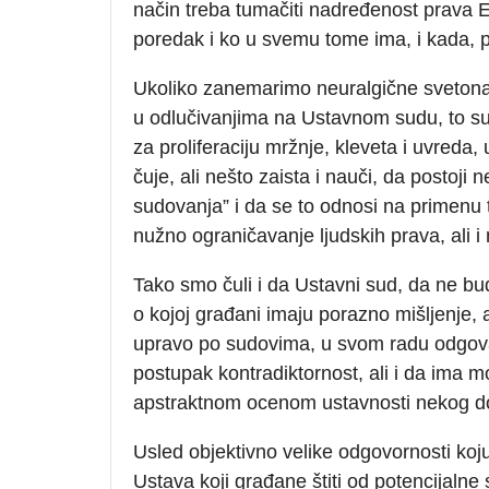
način treba tumačiti nadređenost prava 
poredak i ko u svemu tome ima, i kada, 
Ukoliko zanemarimo neuralgične svetonaz
u odlučivanjima na Ustavnom sudu, to su
za proliferaciju mržnje, kleveta i uvreda,
čuje, ali nešto zaista i nauči, da postoj
sudovanja” i da se to odnosi na primenu t
nužno ograničavanje ljudskih prava, ali 
Tako smo čuli i da Ustavni sud, da ne bud
o kojoj građani imaju porazno mišljenje,
upravo po sudovima, u svom radu odgova
postupak kontradiktornost, ali i da ima 
apstraktnom ocenom ustavnosti nekog d
Usled objektivno velike odgovornosti ko
Ustava koji građane štiti od potencijalne 