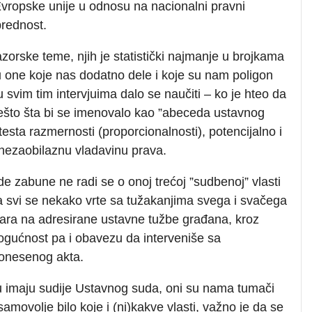
Evropske unije u odnosu na nacionalni pravni
prednost.
orske teme, njih je statistički najmanje u brojkama
 one koje nas dodatno dele i koje su nam poligon
 u svim tim intervjuima dalo se naučiti – ko je hteo da
i nešto šta bi se imenovalo kao ”abeceda ustavnog
esta razmernosti (proporcionalnosti), potencijalno i
i nezaobilaznu vladavinu prava.
e zabune ne radi se o onoj trećoj ”sudbenoj” vlasti
 a svi se nekako vrte sa tužakanjima svega i svačega
ra na adresirane ustavne tužbe građana, kroz
mogućnost pa i obavezu da interveniše sa
onesenog akta.
ju imaju sudije Ustavnog suda, oni su nama tumači
samovolje bilo koje i (ni)kakve vlasti, važno je da se