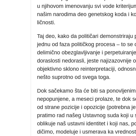
u njihovom imenovanju svi vode kriterijumi
našim narodima deo genetskog koda i koju 
ličnosti.
Taj deo, kako da političari demonstriraju
jednu od faza političkog procesa – to se
delimično obezglavljivanje i perpetuiran
doraslosti nedorasli, jeste najizazovnije 
objektivno sklono reinterpretaciji, odnos
nešto suprotno od svega toga.
Dok sačekamo šta će biti sa ponovljenim 
nepopunjene, a meseci prolaze, te dok se
od strane pozicije i opozicije (potrebna 
pratimo rad našeg Ustavnog suda koji u sva
oblikuje naš ustavni identitet i koji nas,
dičimo, modeluje i usmerava ka vrednos