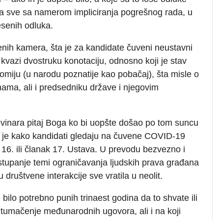
 sve sa namerom impliciranja pogrešnog rada, u
esenih odluka.
jenih kamera, šta je za kandidate čuveni neustavni
kvazi dvostruku konotaciju, odnosno koji je stav
miju (u narodu poznatije kao pobačaj), šta misle o
nama, ali i predsedniku države i njegovim
ovinara pitaj Boga ko bi uopšte došao po tom suncu
alo je kako kandidati gledaju na čuvene COVID-19
k 16. ili članak 17. Ustava. U prevodu bezvezno i
istupanje temi ograničavanja ljudskih prava građana
 društvene interakcije sve vratila u neolit.
bilo potrebno punih trinaest godina da to shvate ili
za tumačenje međunarodnih ugovora, ali i na koji