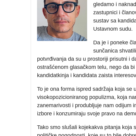
gledamo i naknadn
zastupnici i člano
sustav sa kandida
Ustavnom sudu.
Da je i poneke čl
sunčanica shvatili
potvrđivanja da su u prostoriji prisutni i 
ostrašćenom glasačkom telu, nego da bi s
kandidatkinja i kandidata zaista interesov
To je ona forma ispred sadržaja koja se 
visokopozicioniranog populizma, koja na
zanemarivosti i produbljuje nam odijum 
izbore i konzumiraju svoje pravo na demo
Tako smo slušali kojekakva pitanja koja s
političke pogodnosti, koje su to bile dobr