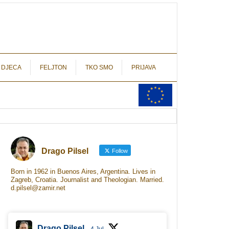
autograf.hr
novinarstvo s potpisom
 DJECA
FELJTON
TKO SMO
PRIJAVA
Drago Pilsel
Follow
Born in 1962 in Buenos Aires, Argentina. Lives in
Zagreb, Croatia. Journalist and Theologian. Married.
d.pilsel@zamir.net
Drago Pilsel