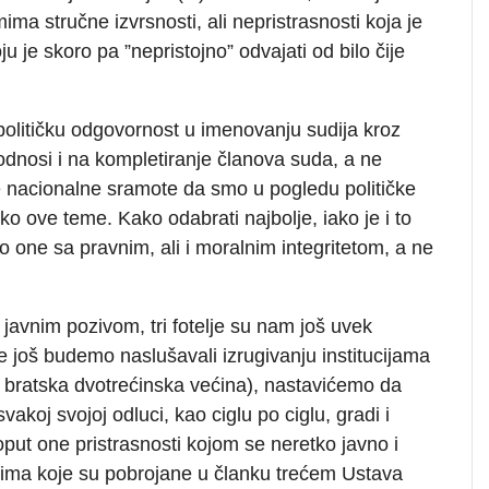
ma stručne izvrsnosti, ali nepristrasnosti koja je
je skoro pa ”nepristojno” odvajati od bilo čije
 političku odgovornost u imenovanju sudija kroz
 odnosi i na kompletiranje članova suda, a ne
je nacionalne sramote da smo u pogledu političke
oko ove teme. Kako odabrati najbolje, iako je i to
no one sa pravnim, ali i moralnim integritetom, a ne
javnim pozivom, tri fotelje su nam još uvek
 još budemo naslušavali izrugivanju institucijama
je bratska dvotrećinska većina), nastavićemo da
koj svojoj odluci, kao ciglu po ciglu, gradi i
 poput one pristrasnosti kojom se neretko javno i
tima koje su pobrojane u članku trećem Ustava