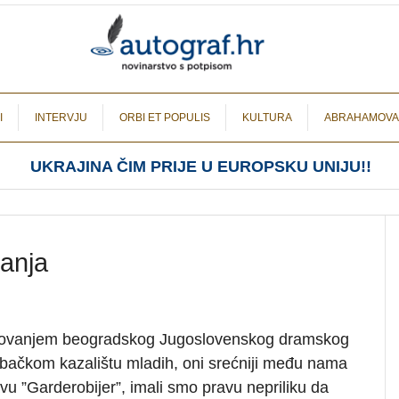
I
INTERVJU
ORBI ET POPULIS
KULTURA
ABRAHAMOVA
UKRAJINA ČIM PRIJE U EUROPSKU UNIJU!!
anja
tovanjem beogradskog Jugoslovenskog dramskog
ebačkom kazalištu mladih, oni srećniji među nama
avu ”Garderobijer”, imali smo pravu nepriliku da