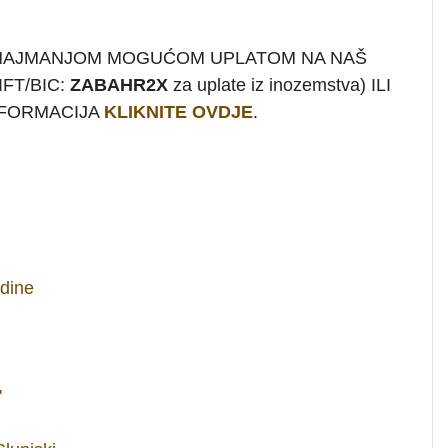
 NAJMANJOM MOGUĆOM UPLATOM NA NAŠ
FT/BIC:
ZABAHR2X
za uplate iz inozemstva) ILI
INFORMACIJA
KLIKNITE OVDJE
.
dine
'