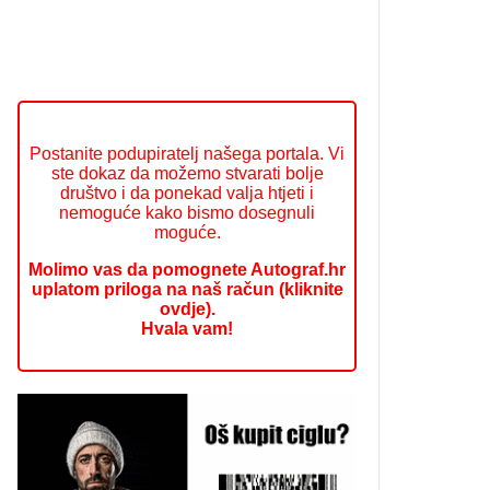
Postanite podupiratelj našega portala. Vi
ste dokaz da možemo stvarati bolje
društvo i da ponekad valja htjeti i
nemoguće kako bismo dosegnuli
moguće.
Molimo vas da pomognete Autograf.hr
uplatom priloga na naš račun (kliknite
ovdje).
Hvala vam!