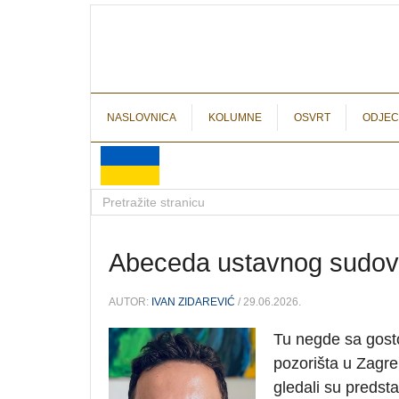
NASLOVNICA
KOLUMNE
OSVRT
ODJEC
Abeceda ustavnog sudov
AUTOR:
IVAN ZIDAREVIĆ
/ 29.06.2026.
Tu negde sa gos
pozorišta u Zagr
gledali su predst