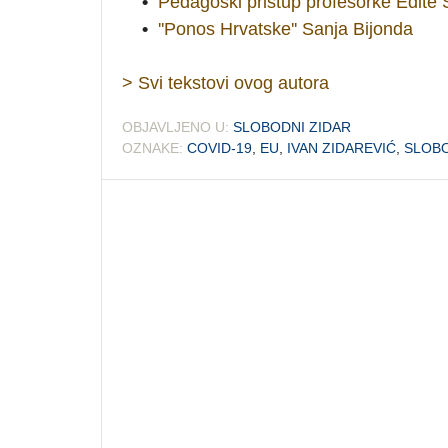
•
Pedagoški pristup profesorke Edite S
•
''Ponos Hrvatske'' Sanja Bijonda
> Svi tekstovi ovog autora
OBJAVLJENO U:
SLOBODNI ZIDAR
OZNAKE:
COVID-19
,
EU
,
IVAN ZIDAREVIĆ
,
SLOBO