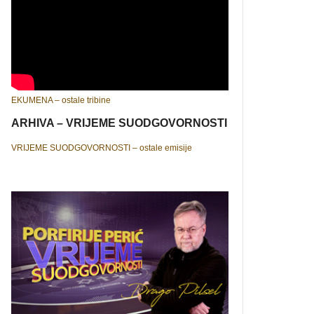
EKUMENA – ostale tribine
ARHIVA – VRIJEME SUODGOVORNOSTI
VRIJEME SUODGOVORNOSTI – ostale emisije