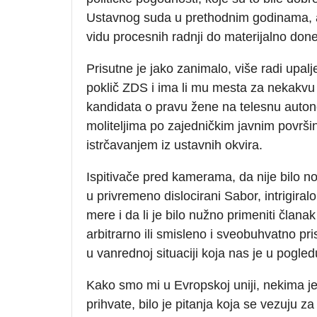
Ustavnog suda u prethodnim godinama, a
vidu procesnih radnji do materijalno don
Prisutne je jako zanimalo, više radi upal
poklič ZDS i ima li mu mesta za nekakvu 
kandidata o pravu žene na telesnu autono
moliteljima po zajedničkim javnim površi
istrčavanjem iz ustavnih okvira.
Ispitivače pred kamerama, da nije bilo n
u privremeno dislocirani Sabor, intrigir
mere i da li je bilo nužno primeniti člana
arbitrarno ili smisleno i sveobuhvatno pr
u vanrednoj situaciji koja nas je u pogledu
Kako smo mi u Evropskoj uniji, nekima je 
prihvate, bilo je pitanja koja se vezuju 