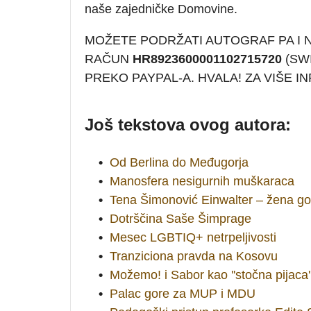
naše zajedničke Domovine.
MOŽETE PODRŽATI AUTOGRAF PA I
RAČUN
HR8923600001102715720
(SWI
PREKO PAYPAL-A. HVALA! ZA VIŠE 
Još tekstova ovog autora:
•
Od Berlina do Međugorja
•
Manosfera nesigurnih muškaraca
•
Tena Šimonović Einwalter – žena go
•
Dotrščina Saše Šimprage
•
Mesec LGBTIQ+ netrpeljivosti
•
Tranziciona pravda na Kosovu
•
Možemo! i Sabor kao ''stočna pijaca'
•
Palac gore za MUP i MDU