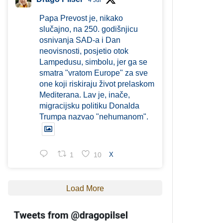
4 Jul
Papa Prevost je, nikako
slučajno, na 250. godišnjicu
osnivanja SAD-a i Dan
neovisnosti, posjetio otok
Lampedusu, simbolu, jer ga se
smatra "vratom Europe" za sve
one koji riskiraju život prelaskom
Mediterana. Lav je, inače,
migracijsku politiku Donalda
Trumpa nazvao "nehumanom".
1
10
X
Load More