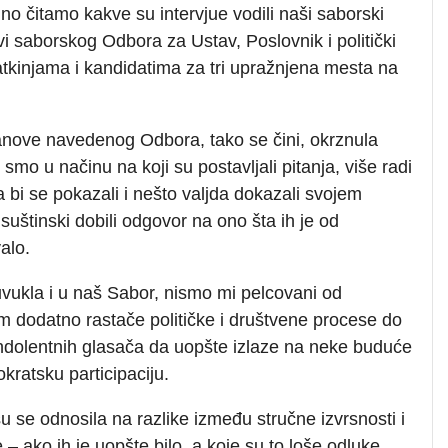
o čitamo kakve su intervjue vodili naši saborski
vi saborskog Odbora za Ustav, Poslovnik i politički
tkinjama i kandidatima za tri upražnjena mesta na
anove navedenog Odbora, tako se čini, okrznula
 smo u načinu na koji su postavljali pitanja, više radi
da bi se pokazali i nešto valjda dokazali svojem
uštinski dobili odgovor na ono šta ih je od
alo.
uvukla i u naš Sabor, nismo mi pelcovani od
m dodatno rastače političke i društvene procese do
indolentnih glasača da uopšte izlaze na neke buduće
kratsku participaciju.
u se odnosila na razlike između stručne izvrsnosti i
e – ako ih je uopšte bilo, a koje su to loše odluke