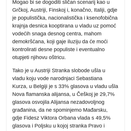
Mogao bi se dogoditi sličan scenarij kao u
Grčkoj, Austriji, Finskoj i, konačno, Italiji, gdje
je populistička, nacionalistička i ksenofobična
krajnja desnica kooptirana u vladu uz pomoć
vodećih snaga desnog centra, mahom
demokršćana, koji gaje iluziju da će moći
kontrolirati desne populiste i eventualno
otupjeti njihovu oštricu.
Tako je u Austriji Stranka slobode ušla u
vladu koju vode narodnjaci Sebastiana
Kurza, u Belgiji je s 33% glasova u vladu ušla
Nova flamanska alijansa, u Češkoj je 29,7%
glasova osvojila Alijansa nezadovoljnog
građanina, da ne spominjemo Mađarsku,
gdje Fidesz Viktora Orbana vlada s 49,5%
glasova i Poljsku u kojoj stranka Pravo i