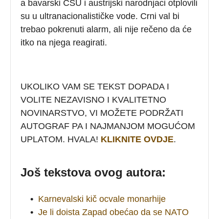
a bavarski CSU i austrijski narodnjaci otplovili
su u ultranacionalističke vode. Crni val bi
trebao pokrenuti alarm, ali nije rečeno da će
itko na njega reagirati.
UKOLIKO VAM SE TEKST DOPADA I
VOLITE NEZAVISNO I KVALITETNO
NOVINARSTVO, VI MOŽETE PODRŽATI
AUTOGRAF PA I NAJMANJOM MOGUĆOM
UPLATOM. HVALA!
KLIKNITE OVDJE
.
Još tekstova ovog autora:
•
Karnevalski kič ocvale monarhije
•
Je li doista Zapad obećao da se NATO