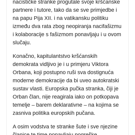
nacističke stranke progutale svoje kršćanske
partnere i tutore, tako da se sve primjedbe i
na papu Pija XII. i na vatikansku politiku
između dva rata zbog neopiranja nacifašizmu
i kolaboracije s fašizmom ponavljaju i u ovom
slučaju.
Konačno, kapitulantstvo kršćanskih
demokrata vidljivo je i u primjeru Viktora
Orbana, koji postupno ruši sva dostignuća
moderne demokracije da bi uveo autokratski
sustav vlasti. Europska pučka stranka, čiji je
Orban član, nije reagirala iako on potkopava
temelje – barem deklarativne – na kojima se
zasniva politika europskih pučana.
A osim vodstva te stranke šute i sve njezine
članice te time ponavljaju pogreške