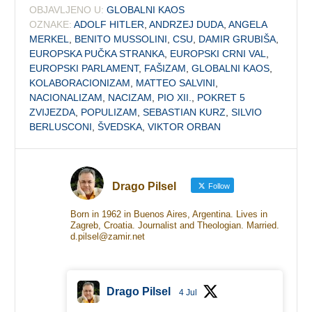
OBJAVLJENO U:
GLOBALNI KAOS
OZNAKE:
ADOLF HITLER
,
ANDRZEJ DUDA
,
ANGELA
MERKEL
,
BENITO MUSSOLINI
,
CSU
,
DAMIR GRUBIŠA
,
EUROPSKA PUČKA STRANKA
,
EUROPSKI CRNI VAL
,
EUROPSKI PARLAMENT
,
FAŠIZAM
,
GLOBALNI KAOS
,
KOLABORACIONIZAM
,
MATTEO SALVINI
,
NACIONALIZAM
,
NACIZAM
,
PIO XII.
,
POKRET 5
ZVIJEZDA
,
POPULIZAM
,
SEBASTIAN KURZ
,
SILVIO
BERLUSCONI
,
ŠVEDSKA
,
VIKTOR ORBAN
Drago Pilsel
Follow
Born in 1962 in Buenos Aires, Argentina. Lives in
Zagreb, Croatia. Journalist and Theologian. Married.
d.pilsel@zamir.net
Drago Pilsel
4 Jul