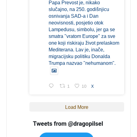
Papa Prevost je, nikako
slučajno, na 250. godišnjicu
osnivanja SAD-a i Dan
neovisnosti, posjetio otok
Lampedusu, simbolu, jer ga se
smatra "vratom Europe" za sve
one koji riskiraju život prelaskom
Mediterana. Lav je, inače,
migracijsku politiku Donalda
Trumpa nazvao "nehumanom".
1
10
X
Load More