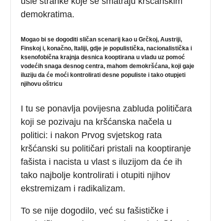
ušle stranke koje se smatraju kršćanskim
demokratima.
Mogao bi se dogoditi sličan scenarij kao u Grčkoj, Austriji,
Finskoj i, konačno, Italiji, gdje je populistička, nacionalistička i
ksenofobična krajnja desnica kooptirana u vladu uz pomoć
vodećih snaga desnog centra, mahom demokršćana, koji gaje
iluziju da će moći kontrolirati desne populiste i tako otupjeti
njihovu oštricu
I tu se ponavlja povijesna zabluda političara
koji se pozivaju na kršćanska načela u
politici: i nakon Prvog svjetskog rata
kršćanski su političari pristali na kooptiranje
fašista i nacista u vlast s iluzijom da će ih
tako najbolje kontrolirati i otupiti njihov
ekstremizam i radikalizam.
To se nije dogodilo, već su fašističke i