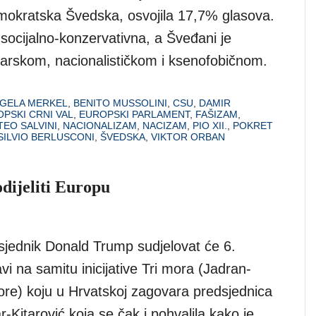
okratska Švedska, osvojila 17,7% glasova.
i, socijalno-konzervativna, a Šveđani je
ičarskom, nacionalističkom i ksenofobičnom.
GELA MERKEL
,
BENITO MUSSOLINI
,
CSU
,
DAMIR
PSKI CRNI VAL
,
EUROPSKI PARLAMENT
,
FAŠIZAM
,
EO SALVINI
,
NACIONALIZAM
,
NACIZAM
,
PIO XII.
,
POKRET
SILVIO BERLUSCONI
,
ŠVEDSKA
,
VIKTOR ORBAN
odijeliti Europu
sjednik Donald Trump sudjelovat će 6.
vi na samitu inicijative Tri mora (Jadran-
ore) koju u Hrvatskoj zagovara predsjednica
-Kitarović koja se čak i pohvalila kako je