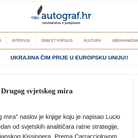
I
INTERVJU
ORBI ET POPULIS
KULTURA
ABRAHAMOVA
UKRAJINA ČIM PRIJE U EUROPSKU UNIJU!!
 Drugog svjetskog mira
g mira” naslov je knjige koju je napisao Lucio
edan od svjetskih analitičara ratne strategije,
lijanskog Kissingera. Prema Carracciolovom