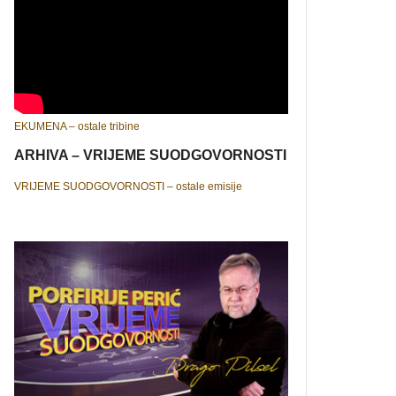
EKUMENA – ostale tribine
ARHIVA – VRIJEME SUODGOVORNOSTI
VRIJEME SUODGOVORNOSTI – ostale emisije