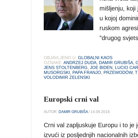
mišljenju, koji
u kojoj domini
ruskom agresij
”drugog svjets
OBJAVLJENO U:
GLOBALNI KAOS
OZNAKE:
ANDRZEJ DUDA
,
DAMIR GRUBIŠA
,
JENS STOLTENBERG
,
JOE BIDEN
,
LUCIO CA
MUSORGSKI
,
PAPA FRANJO
,
PRZEWODÓW
,
T
VOLODIMIR ZELENSKI
Europski crni val
AUTOR:
DAMIR GRUBIŠA
/ 14.09.2018.
Crni val zapljuskuje Europu i to je
izvući iz posljednjih nacionalnih iz