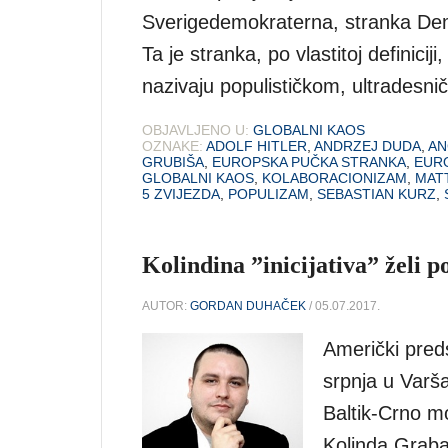
Sverigedemokraterna, stranka Dem
Ta je stranka, po vlastitoj definicij
nazivaju populističkom, ultradesn
OBJAVLJENO U:
GLOBALNI KAOS
OZNAKE:
ADOLF HITLER
,
ANDRZEJ DUDA
,
AN
GRUBIŠA
,
EUROPSKA PUČKA STRANKA
,
EURO
GLOBALNI KAOS
,
KOLABORACIONIZAM
,
MATT
5 ZVIJEZDA
,
POPULIZAM
,
SEBASTIAN KURZ
,
Kolindina ”inicijativa” želi p
AUTOR:
GORDAN DUHAČEK
/ 05.07.2017.
Američki pred
srpnja u Varša
Baltik-Crno m
Kolinda Grabar