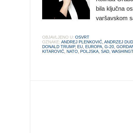
bila ključna o
varšavskom s
OBJAVLJENO U:
OSVRT
OZNAKE:
ANDREJ PLENKOVIĆ
,
ANDRZEJ DU
DONALD TRUMP
,
EU
,
EUROPA
,
G-20
,
GORDA
KITAROVIĆ
,
NATO
,
POLJSKA
,
SAD
,
WASHING