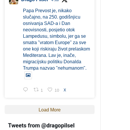
4 Jul
Papa Prevost je, nikako
slučajno, na 250. godišnjicu
osnivanja SAD-a i Dan
neovisnosti, posjetio otok
Lampedusu, simbolu, jer ga se
smatra "vratom Europe" za sve
one koji riskiraju život prelaskom
Mediterana. Lav je, inače,
migracijsku politiku Donalda
Trumpa nazvao "nehumanom".
1
10
X
Load More