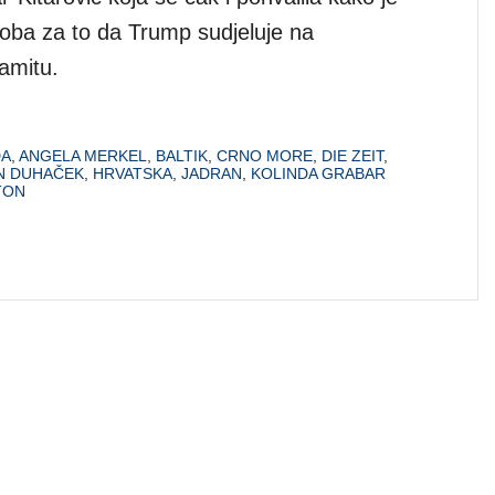
soba za to da Trump sudjeluje na
amitu.
DA
,
ANGELA MERKEL
,
BALTIK
,
CRNO MORE
,
DIE ZEIT
,
N DUHAČEK
,
HRVATSKA
,
JADRAN
,
KOLINDA GRABAR
TON