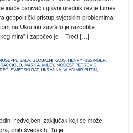
 je inače osnivač i glavni urednik revije Limes
ra geopolitički pristup svjetskim problemima,
om na Ukrajinu završilo je razdoblje
kog mira” i započeo je – Treći […]
GIUSEPPE SALA
,
GLOBALNI KAOS
,
HENRY KISSINGER
,
RRACCIOLO
,
MARK A. MILEY
,
MODEST PETROVIČ
REĆI SVJETSKI RAT
,
UKRAJINA
,
VLADIMIR PUTIN
,
 jedini nedvojbeni zaključak koji se može
bora, onih švedskih. Tu je