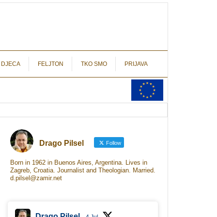
autograf.hr
novinarstvo s potpisom
 DJECA
FELJTON
TKO SMO
PRIJAVA
Drago Pilsel
Follow
Born in 1962 in Buenos Aires, Argentina. Lives in
Zagreb, Croatia. Journalist and Theologian. Married.
d.pilsel@zamir.net
Drago Pilsel