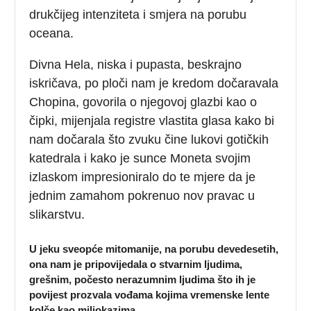
drukčijeg intenziteta i smjera na porubu
oceana.
Divna Hela, niska i pupasta, beskrajno
iskričava, po ploči nam je kredom dočaravala
Chopina, govorila o njegovoj glazbi kao o
čipki, mijenjala registre vlastita glasa kako bi
nam dočarala što zvuku čine lukovi gotičkih
katedrala i kako je sunce Moneta svojim
izlaskom impresioniralo do te mjere da je
jednim zamahom pokrenuo nov pravac u
slikarstvu.
U jeku sveopće mitomanije, na porubu devedesetih,
ona nam je pripovijedala o stvarnim ljudima,
grešnim, počesto nerazumnim ljudima što ih je
povijest prozvala vođama kojima vremenske lente
kolče kao miljokazima