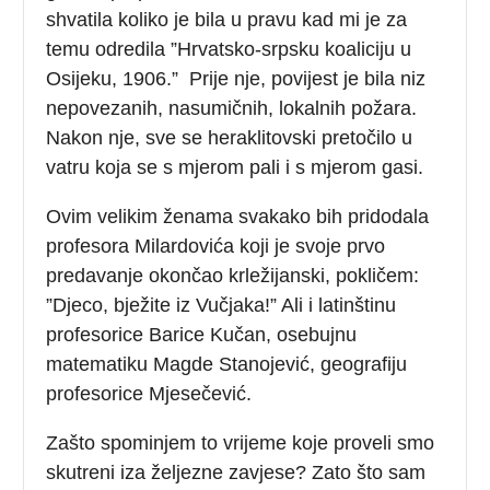
shvatila koliko je bila u pravu kad mi je za
temu odredila ”Hrvatsko-srpsku koaliciju u
Osijeku, 1906.” Prije nje, povijest je bila niz
nepovezanih, nasumičnih, lokalnih požara.
Nakon nje, sve se heraklitovski pretočilo u
vatru koja se s mjerom pali i s mjerom gasi.
Ovim velikim ženama svakako bih pridodala
profesora Milardovića koji je svoje prvo
predavanje okončao krležijanski, pokličem:
”Djeco, bježite iz Vučjaka!” Ali i latinštinu
profesorice Barice Kučan, osebujnu
matematiku Magde Stanojević, geografiju
profesorice Mjesečević.
Zašto spominjem to vrijeme koje proveli smo
skutreni iza željezne zavjese? Zato što sam