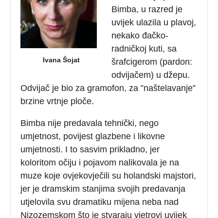
Bimba, u razred je
uvijek ulazila u plavoj,
nekako đačko-
radničkoj kuti, sa
Ivana Šojat
šrafcigerom (pardon:
odvijačem) u džepu.
Odvijač je bio za gramofon, za ”naštelavanje”
brzine vrtnje ploče.
Bimba nije predavala tehnički, nego
umjetnost, povijest glazbene i likovne
umjetnosti. I to sasvim prikladno, jer
koloritom očiju i pojavom nalikovala je na
muze koje ovjekovječili su holandski majstori,
jer je dramskim stanjima svojih predavanja
utjelovila svu dramatiku mijena neba nad
Nizozemskom što je stvaraju vjetrovi uvijek