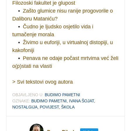
Filozoski fakultet je glupost
•
Zašto glumice nisu ranije progovorile o
Daliboru Mataniću?
•
Čudno je ljudsko osjetilo vida i
tumačenje morala
•
Živimo u euforiji, u virtualnoj distopiji, u
kakofoniji
•
Penava ne odaje počast mrtvima već želi
o(p)stati na vlasti
> Svi tekstovi ovog autora
OBJAVLJENO U:
BUDIMO PAMETNI
OZNAKE:
BUDIMO PAMETNI
,
IVANA ŠOJAT
,
NOSTALGIJA
,
POVIJEST
,
ŠKOLA