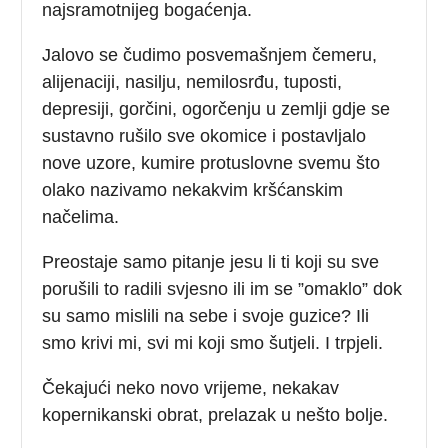
najsramotnijeg bogaćenja.
Jalovo se čudimo posvemašnjem čemeru,
alijenaciji, nasilju, nemilosrđu, tuposti,
depresiji, gorčini, ogorčenju u zemlji gdje se
sustavno rušilo sve okomice i postavljalo
nove uzore, kumire protuslovne svemu što
olako nazivamo nekakvim kršćanskim
načelima.
Preostaje samo pitanje jesu li ti koji su sve
porušili to radili svjesno ili im se ”omaklo” dok
su samo mislili na sebe i svoje guzice? Ili
smo krivi mi, svi mi koji smo šutjeli. I trpjeli.
Čekajući neko novo vrijeme, nekakav
kopernikanski obrat, prelazak u nešto bolje.