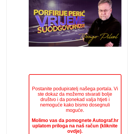
Postanite podupiratelj našega portala. Vi
ste dokaz da možemo stvarati bolje
društvo i da ponekad valja htjeti i
nemoguće kako bismo dosegnuli
moguće.
Molimo vas da pomognete Autograf.hr
uplatom priloga na naš račun (kliknite
ovdje).