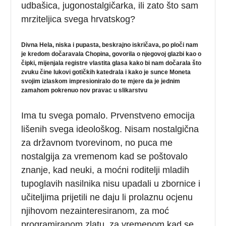
udbašica, jugonostalgičarka, ili zato što sam
mrziteljica svega hrvatskog?
Divna Hela, niska i pupasta, beskrajno iskričava, po ploči nam
je kredom dočaravala Chopina, govorila o njegovoj glazbi kao o
čipki, mijenjala registre vlastita glasa kako bi nam dočarala što
zvuku čine lukovi gotičkih katedrala i kako je sunce Moneta
svojim izlaskom impresioniralo do te mjere da je jednim
zamahom pokrenuo nov pravac u slikarstvu
Ima tu svega pomalo. Prvenstveno emocija
lišenih svega ideološkog. Nisam nostalgična
za državnom tvorevinom, no puca me
nostalgija za vremenom kad se poštovalo
znanje, kad neuki, a moćni roditelji mladih
tupoglavih nasilnika nisu upadali u zbornice i
učiteljima prijetili ne daju li prolaznu ocjenu
njihovom nezainteresiranom, za moć
programiranom zlatu, za vremenom kad se