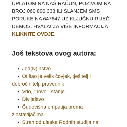
UPLATOM NA NAŠ RAČUN, POZIVOM NA
BROJ 060 800 333 ILI SLANJEM SMS
PORUKE NA 647647 UZ KLJUČNU RIJEČ
DEMOS. HVALA! ZA VIŠE INFORMACIJA
KLIKNITE OVDJE
.
Još tekstova ovog autora:
•
Jed(N)instvo
•
Otišao je velik čovjek, tješitelj i
dobročinitelj, pravednik
•
Vrlo, ''novo'', stanje
•
Divljaštvo
•
Čudovišna empatija prema
zlostavljačima
•
Strah od ulaska Rodnih studija na