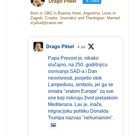
Drago Pilsel
Follow
Born in 1962 in Buenos Aires, Argentina. Lives in
Zagreb, Croatia. Journalist and Theologian. Married.
d.pilsel@zamir.net
Drago Pilsel
4 Jul
Papa Prevost je, nikako
slučajno, na 250. godišnjicu
osnivanja SAD-a i Dan
neovisnosti, posjetio otok
Lampedusu, simbolu, jer ga se
smatra "vratom Europe" za sve
one koji riskiraju život prelaskom
Mediterana. Lav je, inače,
migracijsku politiku Donalda
Trumpa nazvao "nehumanom".