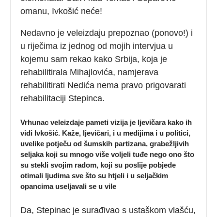
omanu, Ivkošić neće!
Nedavno je veleizdaju prepoznao (ponovo!) i
u riječima iz jednog od mojih intervjua u
kojemu sam rekao kako Srbija, koja je
rehabilitirala Mihajlovića, namjerava
rehabilitirati Nedića nema pravo prigovarati
rehabilitaciji Stepinca.
Vrhunac veleizdaje pameti vizija je ljevičara kako ih
vidi Ivkošić. Kaže, ljevičari, i u medijima i u politici,
uvelike potječu od šumskih partizana, grabežljivih
seljaka koji su mnogo više voljeli tuđe nego ono što
su stekli svojim radom, koji su poslije pobjede
otimali ljudima sve što su htjeli i u seljačkim
opancima useljavali se u vile
Da, Stepinac je surađivao s ustaškom vlašću,