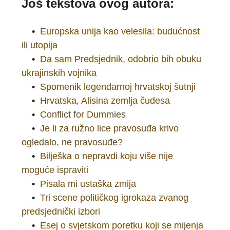
Još tekstova ovog autora:
•
Europska unija kao velesila: budućnost
ili utopija
•
Da sam Predsjednik, odobrio bih obuku
ukrajinskih vojnika
•
Spomenik legendarnoj hrvatskoj šutnji
•
Hrvatska, Alisina zemlja čudesa
•
Conflict for Dummies
•
Je li za ružno lice pravosuđa krivo
ogledalo, ne pravosuđe?
•
Bilješka o nepravdi koju više nije
moguće ispraviti
•
Pisala mi ustaška zmija
•
Tri scene političkog igrokaza zvanog
predsjednički izbori
•
Esej o svjetskom poretku koji se mijenja