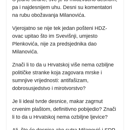
pa i najdesnijem uhu. Desni su komentatori
na rubu obožavanja Milanovića.
Vjerojatno se nije tek jedan pošteni HDZ-
ovac upitao što im Svevišnji, umjesto
Plenkovića, nije za predsjednika dao
Milanovića.
Znači li to da u Hrvatskoj više nema ozbiljne
političke stranke koja zagovara mrske i
sumnjive vrijednosti: antifašizam,
dobrosusjedstvo i mirotvorstvo?
Je li ideal tvrde desnice, makar zagrnut
crvenim plaštom, definitivno pobijedio? Znači
li to da u Hrvatskoj nema ozbiljne ljevice?
Ali, što će desnica ako sutra Milanović i SDP