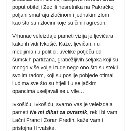
poput obitelji Zec ili nesretnika na Pakračkoj
poljani smatraju zločinom i jednakim zlom
kao što su i zločini koje su činili agresori.
Vrhunac veleizdaje pameti vizija je ljevičara
kako ih vidi Ivkošić. Kaže, ljevičari, i u
medijima i u politici, uvelike potječu od
šumskih partizana, grabežljivih seljaka koji su
mnogo više voljeli tuđe nego ono što su stekli
svojim radom, koji su poslije pobjede otimali
ljudima sve što su htjeli i u seljačkim
opancima useljavali se u vile…
Ivkošiću, Ivkošiću, svarno Vas je veleizdala
pamet!
Ne mi dihat za ovratnik
, rekli bi Vam
Lačni Franc i Zoran Predin, kaže Vam i
pristojna Hrvatska.