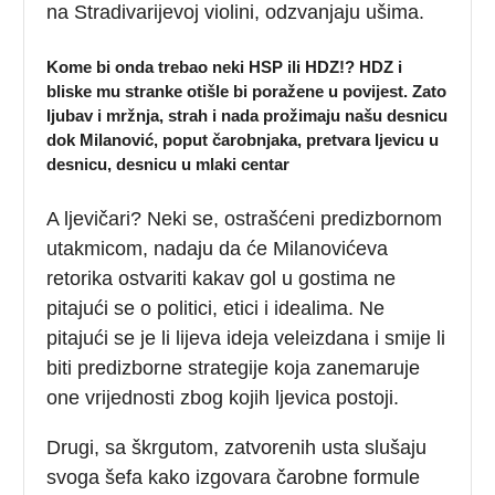
na Stradivarijevoj violini, odzvanjaju ušima.
Kome bi onda trebao neki HSP ili HDZ!? HDZ i
bliske mu stranke otišle bi poražene u povijest. Zato
ljubav i mržnja, strah i nada prožimaju našu desnicu
dok Milanović, poput čarobnjaka, pretvara ljevicu u
desnicu, desnicu u mlaki centar
A ljevičari? Neki se, ostrašćeni predizbornom
utakmicom, nadaju da će Milanovićeva
retorika ostvariti kakav gol u gostima ne
pitajući se o politici, etici i idealima. Ne
pitajući se je li lijeva ideja veleizdana i smije li
biti predizborne strategije koja zanemaruje
one vrijednosti zbog kojih ljevica postoji.
Drugi, sa škrgutom, zatvorenih usta slušaju
svoga šefa kako izgovara čarobne formule