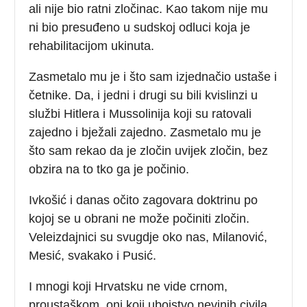
ali nije bio ratni zločinac. Kao takom nije mu
ni bio presuđeno u sudskoj odluci koja je
rehabilitacijom ukinuta.
Zasmetalo mu je i što sam izjednačio ustaše i
četnike. Da, i jedni i drugi su bili kvislinzi u
službi Hitlera i Mussolinija koji su ratovali
zajedno i bježali zajedno. Zasmetalo mu je
što sam rekao da je zločin uvijek zločin, bez
obzira na to tko ga je počinio.
Ivkošić i danas očito zagovara doktrinu po
kojoj se u obrani ne može počiniti zločin.
Veleizdajnici su svugdje oko nas, Milanović,
Mesić, svakako i Pusić.
I mnogi koji Hrvatsku ne vide crnom,
proustaškom, oni koji ubojstvo nevinih civila