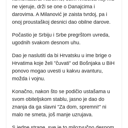
ne vjeruje, drži se one o Danajcima i
darovima. A Milanović je zaista tvrdoj, pa i
onoj proustaškoj desnici dao obilne darove.
Počastio je Srbiju i Srbe pregrštom uvreda,
ugodnih svakom desnom uhu.
Dao je naslutiti da bi Hrvatsku u ime brige o
Hrvatima koje želi ”čuvati” od Bošnjaka u BiH
ponovo mogao uvesti u kakvu avanturu,
možda i vojnu.
Konačno, nakon što se podičio ustašama u
svom obiteljskom stablu, jasno je dao do
znanja da ga slavni ”Za dom, spremni!” ni
malo ne smeta, još manje uzrujava.
S jedne strane, sve je to milozvučno desnom,