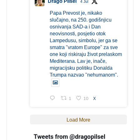
Drago Pilsel
4 Jul
Papa Prevost je, nikako
slučajno, na 250. godišnjicu
osnivanja SAD-a i Dan
neovisnosti, posjetio otok
Lampedusu, simbolu, jer ga se
smatra "vratom Europe" za sve
one koji riskiraju život prelaskom
Mediterana. Lav je, inače,
migracijsku politiku Donalda
Trumpa nazvao "nehumanom".
1
10
X
Load More