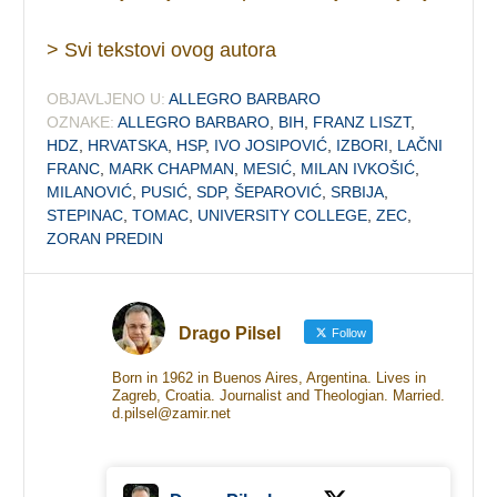
> Svi tekstovi ovog autora
OBJAVLJENO U:
ALLEGRO BARBARO
OZNAKE:
ALLEGRO BARBARO
,
BIH
,
FRANZ LISZT
,
HDZ
,
HRVATSKA
,
HSP
,
IVO JOSIPOVIĆ
,
IZBORI
,
LAČNI
FRANC
,
MARK CHAPMAN
,
MESIĆ
,
MILAN IVKOŠIĆ
,
MILANOVIĆ
,
PUSIĆ
,
SDP
,
ŠEPAROVIĆ
,
SRBIJA
,
STEPINAC
,
TOMAC
,
UNIVERSITY COLLEGE
,
ZEC
,
ZORAN PREDIN
Drago Pilsel
Follow
Born in 1962 in Buenos Aires, Argentina. Lives in
Zagreb, Croatia. Journalist and Theologian. Married.
d.pilsel@zamir.net