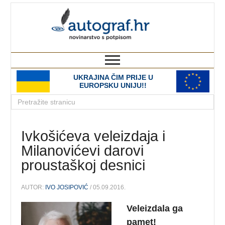
autograf.hr
novinarstvo s potpisom
UKRAJINA ČIM PRIJE U
EUROPSKU UNIJU!!
Ivkošićeva veleizdaja i
Milanovićevi darovi
proustaškoj desnici
AUTOR:
IVO JOSIPOVIĆ
/ 05.09.2016.
Veleizdala ga
pamet!