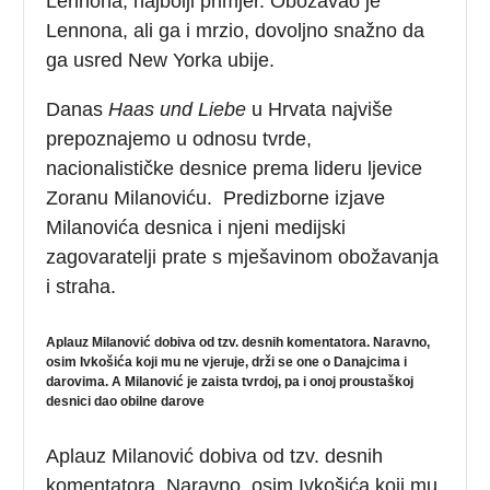
Lennona, najbolji primjer. Obožavao je
Lennona, ali ga i mrzio, dovoljno snažno da
ga usred New Yorka ubije.
Danas
Haas und Liebe
u Hrvata najviše
prepoznajemo u odnosu tvrde,
nacionalističke desnice prema lideru ljevice
Zoranu Milanoviću. Predizborne izjave
Milanovića desnica i njeni medijski
zagovaratelji prate s mješavinom obožavanja
i straha.
Aplauz Milanović dobiva od tzv. desnih komentatora. Naravno,
osim Ivkošića koji mu ne vjeruje, drži se one o Danajcima i
darovima. A Milanović je zaista tvrdoj, pa i onoj proustaškoj
desnici dao obilne darove
Aplauz Milanović dobiva od tzv. desnih
komentatora. Naravno, osim Ivkošića koji mu