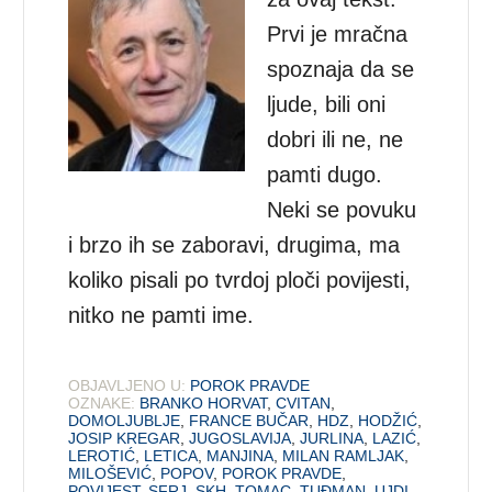
Prvi je mračna
spoznaja da se
ljude, bili oni
dobri ili ne, ne
pamti dugo.
Neki se povuku
i brzo ih se zaboravi, drugima, ma
koliko pisali po tvrdoj ploči povijesti,
nitko ne pamti ime.
OBJAVLJENO U:
POROK PRAVDE
OZNAKE:
BRANKO HORVAT
,
CVITAN
,
DOMOLJUBLJE
,
FRANCE BUČAR
,
HDZ
,
HODŽIĆ
,
JOSIP KREGAR
,
JUGOSLAVIJA
,
JURLINA
,
LAZIĆ
,
LEROTIĆ
,
LETICA
,
MANJINA
,
MILAN RAMLJAK
,
MILOŠEVIĆ
,
POPOV
,
POROK PRAVDE
,
POVIJEST
,
SFRJ
,
SKH
,
TOMAC
,
TUĐMAN
,
UJDI