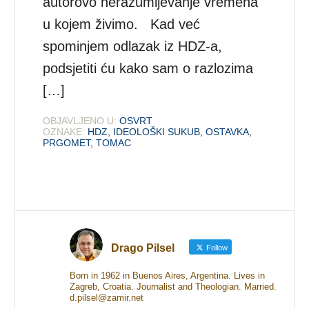
autorovo nerazumijevanje vremena
u kojem živimo. Kad već
spominjem odlazak iz HDZ-a,
podsjetiti ću kako sam o razlozima
[…]
OBJAVLJENO U:
OSVRT
OZNAKE:
HDZ
,
IDEOLOŠKI SUKUB
,
OSTAVKA
,
PRGOMET
,
TOMAC
Drago Pilsel
Follow
Born in 1962 in Buenos Aires, Argentina. Lives in
Zagreb, Croatia. Journalist and Theologian. Married.
d.pilsel@zamir.net