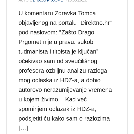
AUTOR:
DRAGO PRGOMET
/ 10.03.2015.
U komentaru Zdravka Tomca
objavljenog na portalu ”Direktno.hr“
pod naslovom: ”Zašto Drago
Prgomet nije u pravu: sukob
tuđmanista i titoista je ključan”
očekivao sam od sveučilišnog
profesora ozbiljnu analizu razloga
mog odlaska iz HDZ-a, a dobio
autorovo nerazumijevanje vremena
u kojem živimo. Kad već
spominjem odlazak iz HDZ-a,
podsjetiti ću kako sam o razlozima
[…]