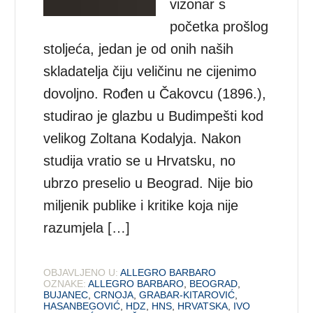
vizonar s
početka prošlog
stoljeća, jedan je od onih naših
skladatelja čiju veličinu ne cijenimo
dovoljno. Rođen u Čakovcu (1896.),
studirao je glazbu u Budimpešti kod
velikog Zoltana Kodalyja. Nakon
studija vratio se u Hrvatsku, no
ubrzo preselio u Beograd. Nije bio
miljenik publike i kritike koja nije
razumjela […]
OBJAVLJENO U:
ALLEGRO BARBARO
OZNAKE:
ALLEGRO BARBARO
,
BEOGRAD
,
BUJANEC
,
CRNOJA
,
GRABAR-KITAROVIĆ
,
HASANBEGOVIĆ
,
HDZ
,
HNS
,
HRVATSKA
,
IVO