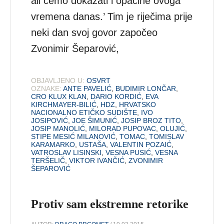
ali ćemo dokazati i opačine ovoga
vremena danas.’ Tim je riječima prije
neki dan svoj govor započeo
Zvonimir Šeparović,
OBJAVLJENO U:
OSVRT
OZNAKE:
ANTE PAVELIĆ
,
BUDIMIR LONČAR
,
CRO KLUX KLAN
,
DARIO KORDIĆ
,
EVA
KIRCHMAYER-BILIĆ
,
HDZ
,
HRVATSKO
NACIONALNO ETIČKO SUDIŠTE
,
IVO
JOSIPOVIĆ
,
JOE ŠIMUNIĆ
,
JOSIP BROZ TITO
,
JOSIP MANOLIĆ
,
MILORAD PUPOVAC
,
OLUJIĆ
,
STIPE MESIĆ MILANOVIĆ
,
TOMAC
,
TOMISLAV
KARAMARKO
,
USTAŠA
,
VALENTIN POZAIĆ
,
VATROSLAV LISINSKI
,
VESNA PUSIĆ
,
VESNA
TERŠELIČ
,
VIKTOR IVANČIĆ
,
ZVONIMIR
ŠEPAROVIĆ
Protiv sam ekstremne retorike