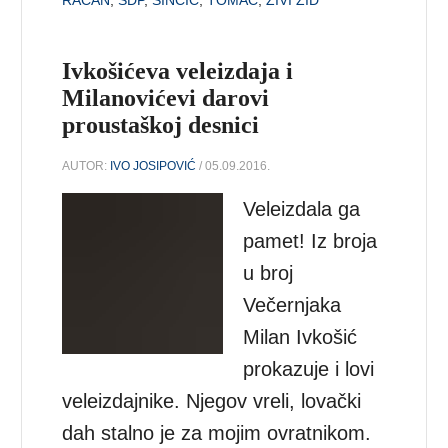
Ivkošićeva veleizdaja i
Milanovićevi darovi
proustaškoj desnici
AUTOR:
IVO JOSIPOVIĆ
/ 05.09.2016.
Veleizdala ga
pamet! Iz broja
u broj
Večernjaka
Milan Ivkošić
prokazuje i lovi
veleizdajnike. Njegov vreli, lovački
dah stalno je za mojim ovratnikom.