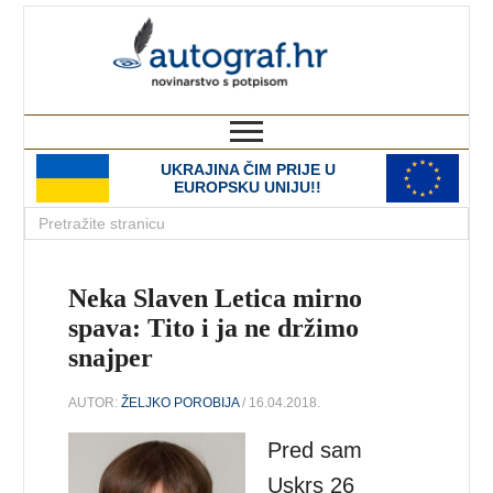
autograf.hr
novinarstvo s potpisom
UKRAJINA ČIM PRIJE U
EUROPSKU UNIJU!!
Neka Slaven Letica mirno
spava: Tito i ja ne držimo
snajper
AUTOR:
ŽELJKO POROBIJA
/ 16.04.2018.
Pred sam
Uskrs 26