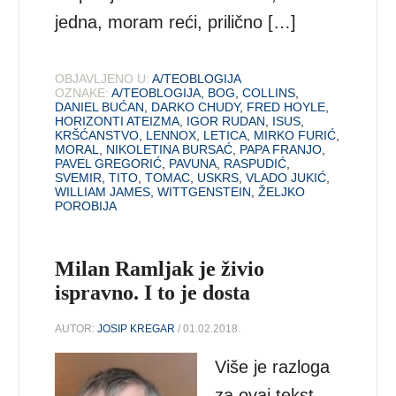
jedna, moram reći, prilično […]
OBJAVLJENO U:
A/TEOBLOGIJA
OZNAKE:
A/TEOBLOGIJA
,
BOG
,
COLLINS
,
DANIEL BUĆAN
,
DARKO CHUDY
,
FRED HOYLE
,
HORIZONTI ATEIZMA
,
IGOR RUDAN
,
ISUS
,
KRŠĆANSTVO
,
LENNOX
,
LETICA
,
MIRKO FURIĆ
,
MORAL
,
NIKOLETINA BURSAĆ
,
PAPA FRANJO
,
PAVEL GREGORIĆ
,
PAVUNA
,
RASPUDIĆ
,
SVEMIR
,
TITO
,
TOMAC
,
USKRS
,
VLADO JUKIĆ
,
WILLIAM JAMES
,
WITTGENSTEIN
,
ŽELJKO
POROBIJA
Milan Ramljak je živio
ispravno. I to je dosta
AUTOR:
JOSIP KREGAR
/ 01.02.2018.
Više je razloga
za ovaj tekst.