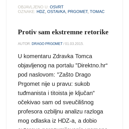
OBJAVLJENO U:
OSVRT
OZNAKE:
HDZ
,
OSTAVKA
,
PRGOMET
,
TOMAC
Protiv sam ekstremne retorike
AUTOR:
DRAGO PRGOMET
/ 01.03.2015.
U komentaru Zdravka Tomca
objavljenog na portalu ”Direktno.hr“
pod naslovom: ”Zašto Drago
Prgomet nije u pravu: sukob
tuđmanista i titoista je ključan”
očekivao sam od sveučilišnog
profesora ozbiljnu analizu razloga
mog odlaska iz HDZ-a, a dobio