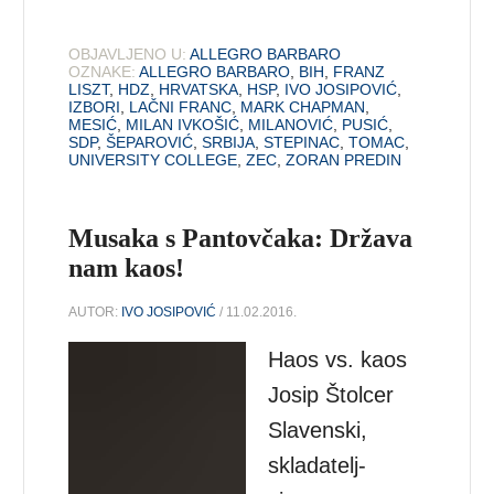
OBJAVLJENO U:
ALLEGRO BARBARO
OZNAKE:
ALLEGRO BARBARO
,
BIH
,
FRANZ
LISZT
,
HDZ
,
HRVATSKA
,
HSP
,
IVO JOSIPOVIĆ
,
IZBORI
,
LAČNI FRANC
,
MARK CHAPMAN
,
MESIĆ
,
MILAN IVKOŠIĆ
,
MILANOVIĆ
,
PUSIĆ
,
SDP
,
ŠEPAROVIĆ
,
SRBIJA
,
STEPINAC
,
TOMAC
,
UNIVERSITY COLLEGE
,
ZEC
,
ZORAN PREDIN
Musaka s Pantovčaka: Država
nam kaos!
AUTOR:
IVO JOSIPOVIĆ
/ 11.02.2016.
Haos vs. kaos
Josip Štolcer
Slavenski,
skladatelj-