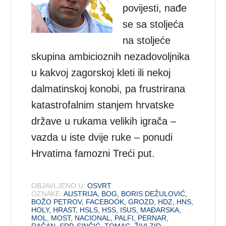
povijesti, nađe
se sa stoljeća
na stoljeće
skupina ambicioznih nezadovoljnika
u kakvoj zagorskoj kleti ili nekoj
dalmatinskoj konobi, pa frustrirana
katastrofalnim stanjem hrvatske
države u rukama velikih igrača –
vazda u iste dvije ruke – ponudi
Hrvatima famozni Treći put.
OBJAVLJENO U:
OSVRT
OZNAKE:
AUSTRIJA
,
BOG
,
BORIS DEŽULOVIĆ
,
BOŽO PETROV
,
FACEBOOK
,
GROZD
,
HDZ
,
HNS
,
HOLY
,
HRAST
,
HSLS
,
HSS
,
ISUS
,
MAĐARSKA
,
MOL
,
MOST
,
NACIONAL
,
PALFI
,
PERNAR
,
RAČAN
,
SDP
,
SINČIĆ
,
TOMAC
,
ŽIVI ZID