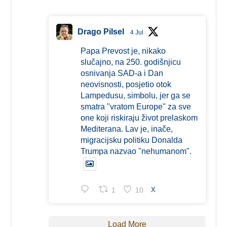
Drago Pilsel
4 Jul
Papa Prevost je, nikako
slučajno, na 250. godišnjicu
osnivanja SAD-a i Dan
neovisnosti, posjetio otok
Lampedusu, simbolu, jer ga se
smatra "vratom Europe" za sve
one koji riskiraju život prelaskom
Mediterana. Lav je, inače,
migracijsku politiku Donalda
Trumpa nazvao "nehumanom".
1
10
X
Load More