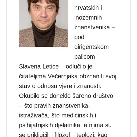
hrvatskih i
inozemnih
znanstvenika –
pod
dirigentskom
palicom
Slavena Letice – odlučilo je
čitateljima Večernjaka obznaniti svoj
stav o odnosu vjere i znanosti.
Okupilo se donekle šareno društvo
– što pravih znanstvenika-
istraživača, što medicinskih i
psihijatrijskih djelatnika, a njima su
se priključili i filozofi i teolozi, kao