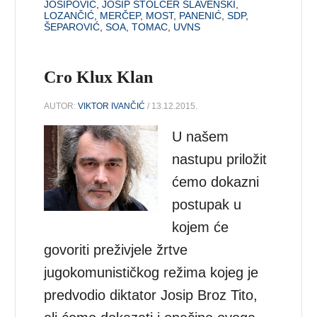
JOSIPOVIĆ
,
JOSIP ŠTOLCER SLAVENSKI
,
LOZANČIĆ
,
MERČEP
,
MOST
,
PANENIĆ
,
SDP
,
ŠEPAROVIĆ
,
SOA
,
TOMAC
,
UVNS
Cro Klux Klan
AUTOR:
VIKTOR IVANČIĆ
/ 13.12.2015.
U našem
nastupu priložit
ćemo dokazni
postupak u
kojem će
govoriti preživjele žrtve
jugokomunističkog režima kojeg je
predvodio diktator Josip Broz Tito,