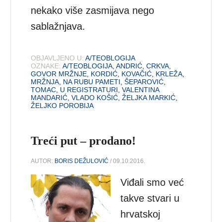
nekako više zasmijava nego
sablažnjava.
OBJAVLJENO U:
A/TEOBLOGIJA
OZNAKE:
A/TEOBLOGIJA
,
ANDRIĆ
,
CRKVA
,
GOVOR MRŽNJE
,
KORDIĆ
,
KOVAČIĆ
,
KRLEŽA
,
MRŽNJA
,
NA RUBU PAMETI
,
ŠEPAROVIĆ
,
TOMAC
,
U REGISTRATURI
,
VALENTINA
MANDARIĆ
,
VLADO KOŠIĆ
,
ŽELJKA MARKIĆ
,
ŽELJKO POROBIJA
Treći put – prodano!
AUTOR:
BORIS DEŽULOVIĆ
/ 09.10.2016.
Viđali smo već
takve stvari u
hrvatskoj