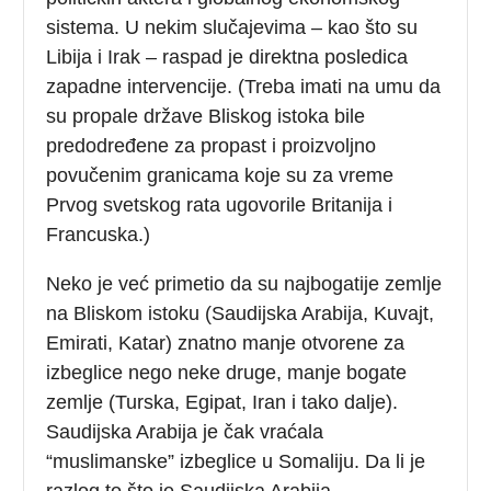
sistema. U nekim slučajevima – kao što su
Libija i Irak – raspad je direktna posledica
zapadne intervencije. (Treba imati na umu da
su propale države Bliskog istoka bile
predodređene za propast i proizvoljno
povučenim granicama koje su za vreme
Prvog svetskog rata ugovorile Britanija i
Francuska.)
Neko je već primetio da su najbogatije zemlje
na Bliskom istoku (Saudijska Arabija, Kuvajt,
Emirati, Katar) znatno manje otvorene za
izbeglice nego neke druge, manje bogate
zemlje (Turska, Egipat, Iran i tako dalje).
Saudijska Arabija je čak vraćala
“muslimanske” izbeglice u Somaliju. Da li je
razlog to što je Saudijska Arabija