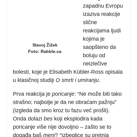
zapadnu Evropu
izaziva reakcije
slične
reakcijama ljudi
kojima je
Slavoj Žižek
saopšteno da
Foto: Rabble.ca
boluju od
neizlečive
bolesti, koje je Elisabeth Kübler-Ross opisala
u klasičnoj studiji
O smrti i umiranju
.
Prva reakcija je
poricanje
: “Ne može biti tako
strašno; najbolje je da ne obraćam pažnju”
(izgleda da smo kroz tu fazu već prošli).
Onda dolazi
bes
koji eksplodira kada
poricanje više nije dovoljno – zašto se to
događa baš
meni
? “Izbeglice su pretnja