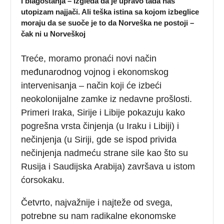
i blagostanja – izgleda da je upravo tada naš
utopizam najjači. Ali teška istina sa kojom izbeglice
moraju da se suoče je to da Norveška ne postoji –
čak ni u Norveškoj
Treće, moramo pronaći novi način
međunarodnog vojnog i ekonomskog
intervenisanja – način koji će izbeći
neokolonijalne zamke iz nedavne prošlosti.
Primeri Iraka, Sirije i Libije pokazuju kako
pogrešna vrsta činjenja (u Iraku i Libiji) i
nečinjenja (u Siriji, gde se ispod privida
nečinjenja nadmeću strane sile kao što su
Rusija i Saudijska Arabija) završava u istom
ćorsokaku.
Četvrto, najvažnije i najteže od svega,
potrebne su nam radikalne ekonomske