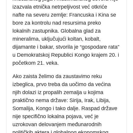
izazvala etnička netrpeljivost već otkriće
nafte na severu zemlje: Francuska i Kina se
bore za kontrolu nad resursima preko
lokalnih zastupnika. Globalna glad za
mineralima, uključujući koltan, kobalt,
dijamante i bakar, stvorila je “gospodare rata”
u Demokratskoj Republici Kongo krajem 20. i
početkom 21. veka.
Ako zaista želimo da zaustavimo reku
izbeglica, prvo treba da uočimo da većina
njih dolazi iz propalih zemalja u kojima
praktično nema države: Sirija, Irak, Libija,
Somalija, Kongo i tako dalje. Raspad države
nije specifično lokalna pojava, već je
uzrokovan delovanjem međunarodnih
političkih aktera i globalnog ekonomskog