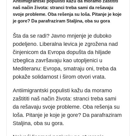
Antiimigrantski populisti kažu da moramo zaštititi
naš način života: stranci treba sami da rešavaju
svoje probleme. Oba rešenja su loša. Pitanje je koje
je gore? Da parafraziram Staljina, oba su gora
Šta da se radi? Javno mnjenje je duboko
podeljeno. Liberalna levica je zgrožena nad
činjenicom da Evropa dopušta da hiljade
izbeglica završavaju kao utopljenici u
Mediteranu: Evropa, smatraju oni, treba da
pokaže solidarnost i širom otvori vrata.
Antiimigrantski populisti kažu da moramo
zaštititi naš način života: stranci treba sami
da rešavaju svoje probleme. Oba rešenja su
loša. Pitanje je koje je gore? Da parafraziram
Staljina, oba su gora.