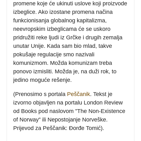
promene koje će ukinuti uslove koji proizvode
izbeglice. Ako izostane promena načina
funkcionisanja globalnog kapitalizma,
neevropskim izbeglicama će se uskoro
pridružiti reke ljudi iz Grčke i drugih zemalja
unutar Unije. Kada sam bio mlad, takve
pokušaje regulacije smo nazivali
komunizmom. Možda komunizam treba
ponovo izmisliti. Možda je, na duži rok, to
jedino moguće rešenje.
(Prenosimo s portala
Peščanik
. Tekst je
izvorno objavljen na portalu London Review
od Books pod naslovom ”The Non-Existence
of Norway” ili Nepostojanje Norveške.
Prijevod za Peščanik: Đorđe Tomić).