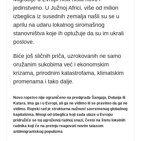
jedinstveno. U Južnoj Africi, više od milion
izbeglica iz susednih zemalja našli su se u
aprilu na udaru lokalnog siromašnog
stanovništva koje ih optužuje da su im ukrali
poslove.
Biće još sličnih priča, uzrokovanih ne samo
oružanim sukobima već i ekonomskim
krizama, prirodnim katastrofama, klimatskim
promenama i tako dalje.
Novo ropstvo nije ograničeno na predgrađa Šangaja, Dubaija ili
Katara. Ima ga i u Evropi, ali ga ne vidimo ili se pravimo da ga ne
vidimo. Ropski rad je strukturna nužnost savremenog globalnog
kapitalizma. Mnogi od izbeglica koji sada ulaze u Evropu
pridružiće se toj ugroženoj radnoj snazi, često na štetu lokalnih
radnika koji će na pretnju reagovati novim talasom
antiimigrantskog populizma