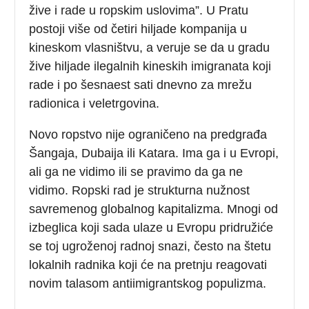
žive i rade u ropskim uslovima”. U Pratu
postoji više od četiri hiljade kompanija u
kineskom vlasništvu, a veruje se da u gradu
žive hiljade ilegalnih kineskih imigranata koji
rade i po šesnaest sati dnevno za mrežu
radionica i veletrgovina.
Novo ropstvo nije ograničeno na predgrađa
Šangaja, Dubaija ili Katara. Ima ga i u Evropi,
ali ga ne vidimo ili se pravimo da ga ne
vidimo. Ropski rad je strukturna nužnost
savremenog globalnog kapitalizma. Mnogi od
izbeglica koji sada ulaze u Evropu pridružiće
se toj ugroženoj radnoj snazi, često na štetu
lokalnih radnika koji će na pretnju reagovati
novim talasom antiimigrantskog populizma.