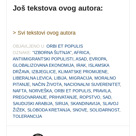
Još tekstova ovog autora:
> Svi tekstovi ovog autora
OBJAVLJENO U:
ORBI ET POPULIS
OZNAKE:
"IZBORNA ŠUTNJA"
,
AFRICA
,
ANTIIMIGRANTSKI POPULISTI
,
ASAD
,
EVROPA
,
GLOBALIZOVANA EKONOMIJA
,
IRAK
,
ISLAMSKA
DRŽAVA
,
IZBJEGLICE
,
KLIMATSKE PROMIJENE
,
LIBERALNA LEVICA
,
LIBIJA
,
MIGRACIJA
,
MORALNO
PITANJE
,
NAČIN ŽIVOTA
,
NACIONALNI SUVERENITET
,
NAFTA
,
NORVEŠKA
,
ORBI ET POPULIS
,
PRAVILA
,
PREGOVARANJE
,
PRIHVATANJE
,
ROPSTVO
,
SAD
,
SAUDIJSKI ARABIJA
,
SIRIJA
,
SKANDINAVIJA
,
SLAVOJ
ŽIŽEK
,
SLOBODA KRETANJA
,
SNOVE
,
SOLIDARNOST
,
TOLERANCIJA