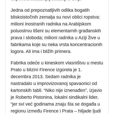
Jedna od prepoznatljivih odlika bogatih
bliskoistočnih zemalja su novi oblici ropstva:
milioni inostranih radnika na Arabijskom
poluostrvu lišeni su elementarnih građanskih
prava i sloboda; milioni radnika u Aziji žive u
fabrikama koje su neka vrsta koncentracionih
logora. Ali ima i bližih primera.
Fabrika odeće u kineskom vlasništvu u mestu
Prato u blizini Firence izgorela je 1.
decembra 2013. Sedam radnika je
nastradalo u improvizovanoj spavaonici od
kartonskih tabli. “Niko nije iznenađen”, izjavio
je Roberto Pistonina, lokalni sindikalni lider,
“jer svi već godinama znaju šta se događa u
regionu između Firence i Prata – hiljade ljudi