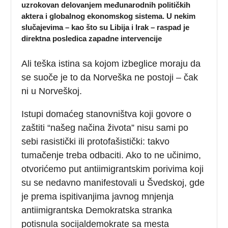
uzrokovan delovanjem međunarodnih političkih
aktera i globalnog ekonomskog sistema. U nekim
slučajevima – kao što su Libija i Irak – raspad je
direktna posledica zapadne intervencije
Ali teška istina sa kojom izbeglice moraju da
se suoče je to da Norveška ne postoji – čak
ni u Norveškoj.
Istupi domaćeg stanovništva koji govore o
zaštiti “našeg načina života” nisu sami po
sebi rasistički ili protofašistički: takvo
tumačenje treba odbaciti. Ako to ne učinimo,
otvorićemo put antiimigrantskim porivima koji
su se nedavno manifestovali u Švedskoj, gde
je prema ispitivanjima javnog mnjenja
antiimigrantska Demokratska stranka
potisnula socijaldemokrate sa mesta