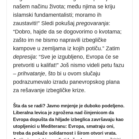
našem načinu života; među njima se kriju
islamski fundamentalisti; moramo ih
zaustaviti!” Sledi pokušaj
pregovaranja
:
“Dobro, hajde da se dogovorimo o kvotama;
zašto im ne bismo napravili izbegličke
kampove u zemljama iz kojih potiču.” Zatim
depresija
: “Sve je izgubljeno, Evropa će se
pretvoriti u kalifat!” Još nismo videli petu fazu
–
prihvatanje
, što bi u ovom slučaju
podrazumevalo izradu panevropskog plana
za rešavanje izbegličke krize.
Šta da se radi? Javno mnjenje je duboko podeljeno.
Liberalna levica je zgrožena nad činjenicom da
Evropa dopušta da hiljade izbeglica završavaju kao
utopljenici u Mediteranu: Evropa, smatraju oni,
treba da pokaže solidarnost i širom otvori vrata.