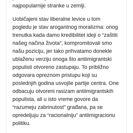
najpopularnije stranke u zemlji.
Uobičajeni stav liberalne levice u tom
pogledu je stav arogantnog moralizma: onog
trenutka kada damo kredibilitet ideji o “zaštiti
našeg načina života”, kompromitovali smo
našu poziciju, jer tako prihvatamo donekle
ublaženu verziju onoga što antiimigrantski
populisti otvoreno zastupaju. To približno
odgovara opreznom pristupu koji su
poslednjih godina usvojile partije centra. One
odbacuju otvoreni rasizam antiimigrantskih
populista, ali u isto vreme govore da
“razumeju zabrinutost” građana, pa se
opredeljuju za “racionalniju” antiimigracionu
politiku.