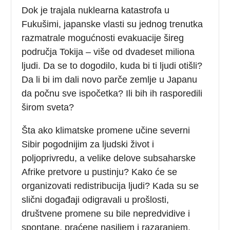
Dok je trajala nuklearna katastrofa u
Fukušimi, japanske vlasti su jednog trenutka
razmatrale mogućnosti evakuacije šireg
područja Tokija – više od dvadeset miliona
ljudi. Da se to dogodilo, kuda bi ti ljudi otišli?
Da li bi im dali novo parče zemlje u Japanu
da počnu sve ispočetka? Ili bih ih rasporedili
širom sveta?
Šta ako klimatske promene učine severni
Sibir pogodnijim za ljudski život i
poljoprivredu, a velike delove subsaharske
Afrike pretvore u pustinju? Kako će se
organizovati redistribucija ljudi? Kada su se
slični događaji odigravali u prošlosti,
društvene promene su bile nepredvidive i
spontane, praćene nasiljem i razaranjem.