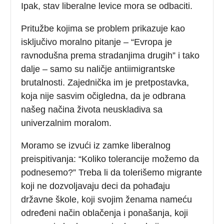
Ipak, stav liberalne levice mora se odbaciti.
Pritužbe kojima se problem prikazuje kao
isključivo moralno pitanje – “Evropa je
ravnodušna prema stradanjima drugih” i tako
dalje – samo su naličje antiimigrantske
brutalnosti. Zajednička im je pretpostavka,
koja nije sasvim očigledna, da je odbrana
našeg načina života neuskladiva sa
univerzalnim moralom.
Moramo se izvući iz zamke liberalnog
preispitivanja: “Koliko tolerancije možemo da
podnesemo?” Treba li da tolerišemo migrante
koji ne dozvoljavaju deci da pohađaju
državne škole, koji svojim ženama nameću
određeni način oblačenja i ponašanja, koji