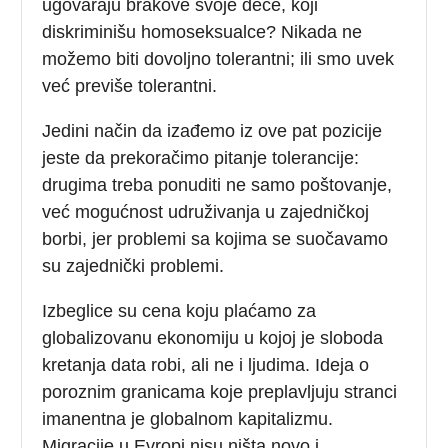
ugovaraju brakove svoje dece, koji
diskriminišu homoseksualce? Nikada ne
možemo biti dovoljno tolerantni; ili smo uvek
već previše tolerantni.
Jedini način da izađemo iz ove pat pozicije
jeste da prekoračimo pitanje tolerancije:
drugima treba ponuditi ne samo poštovanje,
već mogućnost udruživanja u zajedničkoj
borbi, jer problemi sa kojima se suočavamo
su zajednički problemi.
Izbeglice su cena koju plaćamo za
globalizovanu ekonomiju u kojoj je sloboda
kretanja data robi, ali ne i ljudima. Ideja o
poroznim granicama koje preplavljuju stranci
imanentna je globalnom kapitalizmu.
Migracije u Evropi nisu ništa novo i