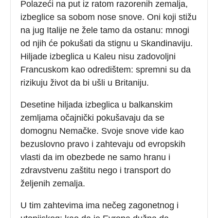
Polazeći na put iz ratom razorenih zemalja,
izbeglice sa sobom nose snove. Oni koji stižu
na jug Italije ne žele tamo da ostanu: mnogi
od njih će pokušati da stignu u Skandinaviju.
Hiljade izbeglica u Kaleu nisu zadovoljni
Francuskom kao odredištem: spremni su da
rizikuju život da bi ušli u Britaniju.
Desetine hiljada izbeglica u balkanskim
zemljama očajnički pokušavaju da se
domognu Nemačke. Svoje snove vide kao
bezuslovno pravo i zahtevaju od evropskih
vlasti da im obezbede ne samo hranu i
zdravstvenu zaštitu nego i transport do
željenih zemalja.
U tim zahtevima ima nečeg zagonetnog i