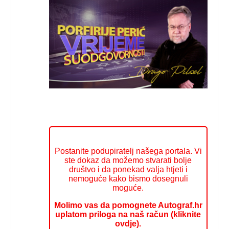
Postanite podupiratelj našega portala. Vi
ste dokaz da možemo stvarati bolje
društvo i da ponekad valja htjeti i
nemoguće kako bismo dosegnuli
moguće.
Molimo vas da pomognete Autograf.hr
uplatom priloga na naš račun (kliknite
ovdje).