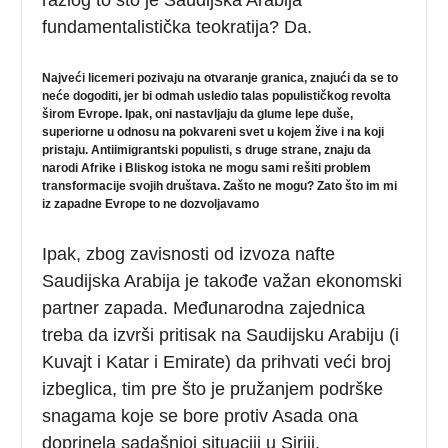
fundamentalistička teokratija? Da.
Najveći licemeri pozivaju na otvaranje granica, znajući da se to
neće dogoditi, jer bi odmah usledio talas populističkog revolta
širom Evrope. Ipak, oni nastavljaju da glume lepe duše,
superiorne u odnosu na pokvareni svet u kojem žive i na koji
pristaju. Antiimigrantski populisti, s druge strane, znaju da
narodi Afrike i Bliskog istoka ne mogu sami rešiti problem
transformacije svojih društava. Zašto ne mogu? Zato što im mi
iz zapadne Evrope to ne dozvoljavamo
Ipak, zbog zavisnosti od izvoza nafte
Saudijska Arabija je takođe važan ekonomski
partner zapada. Međunarodna zajednica
treba da izvrši pritisak na Saudijsku Arabiju (i
Kuvajt i Katar i Emirate) da prihvati veći broj
izbeglica, tim pre što je pružanjem podrške
snagama koje se bore protiv Asada ona
doprinela sadašnjoj situaciji u Siriji.