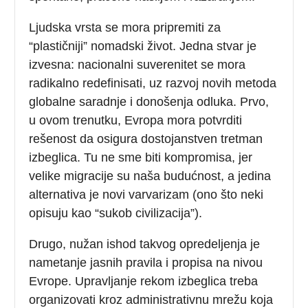
Ljudska vrsta se mora pripremiti za
“plastičniji” nomadski život. Jedna stvar je
izvesna: nacionalni suverenitet se mora
radikalno redefinisati, uz razvoj novih metoda
globalne saradnje i donošenja odluka. Prvo,
u ovom trenutku, Evropa mora potvrditi
rešenost da osigura dostojanstven tretman
izbeglica. Tu ne sme biti kompromisa, jer
velike migracije su naša budućnost, a jedina
alternativa je novi varvarizam (ono što neki
opisuju kao “sukob civilizacija”).
Drugo, nužan ishod takvog opredeljenja je
nametanje jasnih pravila i propisa na nivou
Evrope. Upravljanje rekom izbeglica treba
organizovati kroz administrativnu mrežu koja