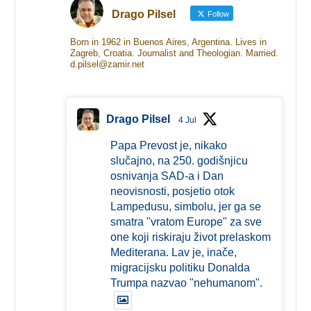
Drago Pilsel
Follow
Born in 1962 in Buenos Aires, Argentina. Lives in
Zagreb, Croatia. Journalist and Theologian. Married.
d.pilsel@zamir.net
Drago Pilsel
4 Jul
Papa Prevost je, nikako
slučajno, na 250. godišnjicu
osnivanja SAD-a i Dan
neovisnosti, posjetio otok
Lampedusu, simbolu, jer ga se
smatra "vratom Europe" za sve
one koji riskiraju život prelaskom
Mediterana. Lav je, inače,
migracijsku politiku Donalda
Trumpa nazvao "nehumanom".