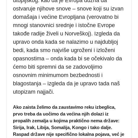
utopijskog: kao da je Evropa dužna da
ostvaruje njihove snove – snove koji su izvan
domašaja i većine Evropljana (verovatno bi
mnogi stanovnici srednje i istočne Evrope
takođe radije živeli u Norveškoj). Izgleda da
upravo onda kada se nalazimo u najdubljoj
bedi, kada smo najviše ugroženi i izloženi
opasnostima – onda kada bi se očekivalo da
ćemo biti spremni da se zadovoljimo
osnovnim minimumom bezbednosti i
blagostanja – izgleda da je upravo tada naš
utopizam najjači.
Ako zaista želimo da zaustavimo reku izbeglica,
prvo treba da uočimo da većina njih dolazi iz
propalih zemalja u kojima praktično nema države:
Sirija, Irak, Libija, Somalija, Kongo i tako dalje.
Raspad države nije specifično lokalna pojava, već je