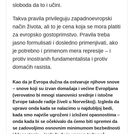
sloboda da to i učini.
Takva pravila privileguju zapadnoevropski
način života, ali to je cena koja se mora platiti
za evropsko gostoprimstvo. Pravila treba
jasno formulisati i dosledno primenjivati, ako
je potrebno i primenom mera represije – i
protiv inostranih fundamentalista i protiv
domaćih rasista.
Kao da je Evropa dužna da ostvaruje njihove snove
– snove koji su izvan domašaja i većine Evropljana
(verovatno bi mnogi stanovnici srednje i istočne
Evrope takođe radije živeli u Norveškoj). Izgleda da
upravo onda kada se nalazimo u najdubljoj bedi,
kada smo najviše ugroženi i izloženi opasnostima –
onda kada bi se očekivalo da ćemo biti spremni da
se zadovoljimo osnovnim minimumom bezbednosti