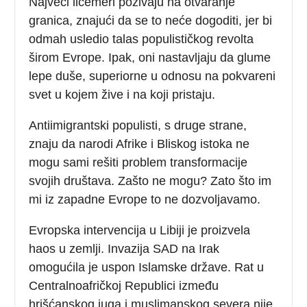
Najveći licemeri pozivaju na otvaranje
granica, znajući da se to neće dogoditi, jer bi
odmah usledio talas populističkog revolta
širom Evrope. Ipak, oni nastavljaju da glume
lepe duše, superiorne u odnosu na pokvareni
svet u kojem žive i na koji pristaju.
Antiimigrantski populisti, s druge strane,
znaju da narodi Afrike i Bliskog istoka ne
mogu sami rešiti problem transformacije
svojih društava. Zašto ne mogu? Zato što im
mi iz zapadne Evrope to ne dozvoljavamo.
Evropska intervencija u Libiji je proizvela
haos u zemlji. Invazija SAD na Irak
omogućila je uspon Islamske države. Rat u
Centralnoafričkoj Republici između
hrišćanskog juga i muslimanskog severa nije