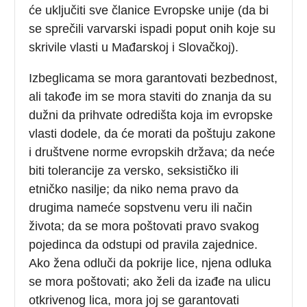
će uključiti sve članice Evropske unije (da bi
se sprečili varvarski ispadi poput onih koje su
skrivile vlasti u Mađarskoj i Slovačkoj).
Izbeglicama se mora garantovati bezbednost,
ali takođe im se mora staviti do znanja da su
dužni da prihvate odredišta koja im evropske
vlasti dodele, da će morati da poštuju zakone
i društvene norme evropskih država; da neće
biti tolerancije za versko, seksističko ili
etničko nasilje; da niko nema pravo da
drugima nameće sopstvenu veru ili način
života; da se mora poštovati pravo svakog
pojedinca da odstupi od pravila zajednice.
Ako žena odluči da pokrije lice, njena odluka
se mora poštovati; ako želi da izađe na ulicu
otkrivenog lica, mora joj se garantovati