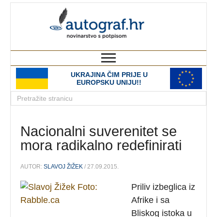
autograf.hr
novinarstvo s potpisom
UKRAJINA ČIM PRIJE U
EUROPSKU UNIJU!!
Nacionalni suverenitet se
mora radikalno redefinirati
AUTOR:
SLAVOJ ŽIŽEK
/ 27.09.2015.
Priliv izbeglica iz
Afrike i sa
Bliskog istoka u