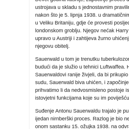
ustrojava u skladu s jednostavnim pravilim
nakon što je 5. lipnja 1938. u dramatičn
u Veliku Britaniju, gdje će provesti posl
londonskom groblju. Njegov nećak Harry 
upravo u Austriji i zahtijeva žurno uhiće
njegovu obitelj.
Sauerwald u tom je trenutku tuberkulozo
budući da je služio u tehnici Luftwaffea.
Sauerwaldovi ranije živjeli, da bi prikup
sudu, Sauerwald biva uhićen, i započinje p
prihvatimo li da nedvosmisleno postoje isp
istovjetni funkcijama koje su im poviješć
Suđenje Antonu Sauerwaldu trajalo je pun
ijedan nirnberški proces. Razlog je bio 
onom sastanku 15. ožujka 1938. na odvrat