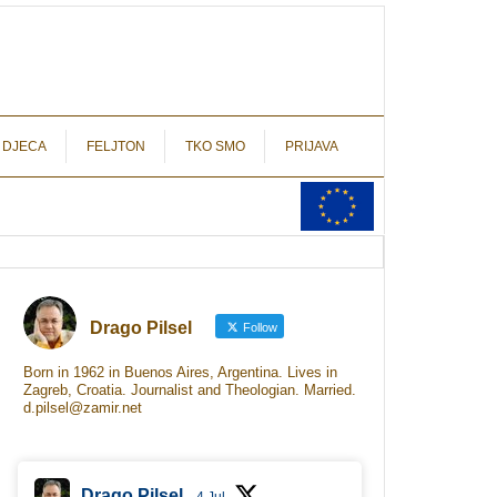
autograf.hr
novinarstvo s potpisom
 DJECA
FELJTON
TKO SMO
PRIJAVA
Drago Pilsel
Follow
Born in 1962 in Buenos Aires, Argentina. Lives in
Zagreb, Croatia. Journalist and Theologian. Married.
d.pilsel@zamir.net
Drago Pilsel