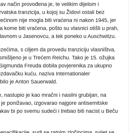
kav način provođena je, te velikim dijelom i
atska tranzicija, u kojoj su Židovi ostali bez
većinom nije mogla biti vraćena ni nakon 1945, jer
a kome biti vraćena, pošto su vlasnici otišli u prah,
uglavnom u Jasenovcu, a tek poneko u Auschwitzu.
ećima, s ciljem da provedu tranziciju vlasništva,
 osmišljeno je u Trećem Reichu. Tako je 15. ožujka
j Sigmunda Freuda dobila povjerenika za ukupno
u izdavačku kuću, naziva Internationaler
bilo je Anton Sauerwald.
, nastupio je kao mračni i nasilni grubijan, na
je ponižavao, izgovarao najgore antisemitske
kav bi po svemu sudeći i trebao biti nacist u Beču
nacifikacije, sudi se ratnim zločincima, svijet se