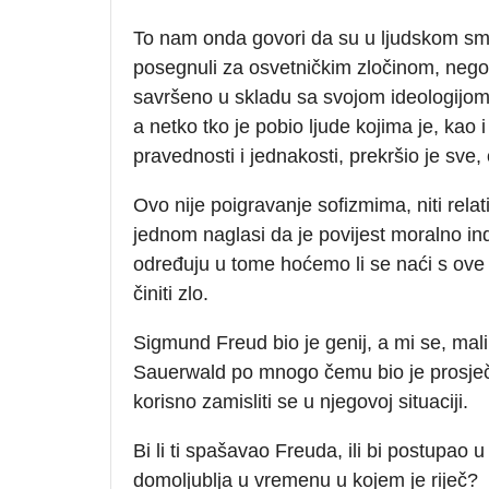
To nam onda govori da su u ljudskom smislu
posegnuli za osvetničkim zločinom, nego nac
savršeno u skladu sa svojom ideologijom. 
a netko tko je pobio ljude kojima je, kao
pravednosti i jednakosti, prekršio je sve
Ovo nije poigravanje sofizmima, niti rela
jednom naglasi da je povijest moralno ind
određuju u tome hoćemo li se naći s ove 
činiti zlo.
Sigmund Freud bio je genij, a mi se, mali
Sauerwald po mnogo čemu bio je prosječ
korisno zamisliti se u njegovoj situaciji.
Bi li ti spašavao Freuda, ili bi postupao
domoljublja u vremenu u kojem je riječ?