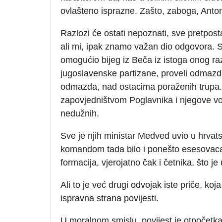
ovlašteno isprazne. Zašto, zaboga, Anto
Razlozi će ostati nepoznati, sve pretpos
ali mi, ipak znamo važan dio odgovora. S
omogućio bijeg iz Beča iz istoga onog raz
jugoslavenske partizane, proveli odmazdu
odmazda, nad ostacima poraženih trupa. P
zapovjedništvom Poglavnika i njegove vo
nedužnih.
Sve je njih ministar Medved uvio u hrva
komandom tada bilo i ponešto esesovaca, t
formacija, vjerojatno čak i četnika, što j
Ali to je već drugi odvojak iste priče, koj
ispravna strana povijesti.
U moralnom smislu, povijest je otpočetka