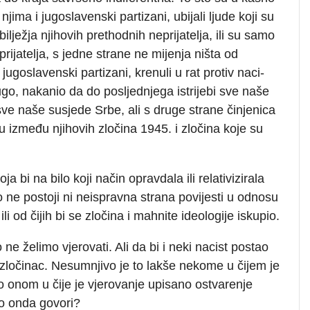
njima i jugoslavenski partizani, ubijali ljude koji su
 obilježja njihovih prethodnih neprijatelja, ili su samo
prijatelja, s jedne strane ne mijenja ništa od
jugoslavenski partizani, krenuli u rat protiv naci-
rugo, nakanio da do posljednjega istrijebi sve naše
sve naše susjede Srbe, ali s druge strane činjenica
iku između njihovih zločina 1945. i zločina koje su
ja bi na bilo koji način opravdala ili relativizirala
o ne postoji ni neispravna strana povijesti u odnosu
i od čijih bi se zločina i mahnite ideologije iskupio.
o ne želimo vjerovati. Ali da bi i neki nacist postao
e zločinac. Nesumnjivo je to lakše nekome u čijem je
o onom u čije je vjerovanje upisano ostvarenje
o onda govori?