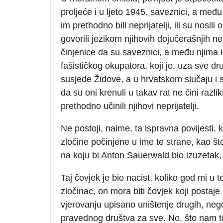
proljeće i u ljeto 1945. saveznici, a među 
im prethodno bili neprijatelji, ili su nosili
govorili jezikom njihovih dojučerašnjih ne
činjenice da su saveznici, a među njima i 
fašističkog okupatora, koji je, uza sve d
susjede Židove, a u hrvatskom slučaju i 
da su oni krenuli u takav rat ne čini razl
prethodno učinili njihovi neprijatelji.
Ne postoji, naime, ta ispravna povijesti, ko
zločine počinjene u ime te strane, kao št
na koju bi Anton Sauerwald bio izuzetak, il
Taj čovjek je bio nacist, koliko god mi u t
zločinac, on mora biti čovjek koji postaj
vjerovanju upisano uništenje drugih, neg
pravednog društva za sve. No, što nam t