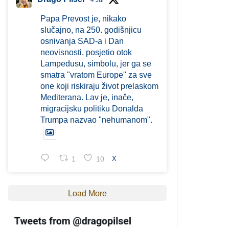
4 Jul
Papa Prevost je, nikako
slučajno, na 250. godišnjicu
osnivanja SAD-a i Dan
neovisnosti, posjetio otok
Lampedusu, simbolu, jer ga se
smatra "vratom Europe" za sve
one koji riskiraju život prelaskom
Mediterana. Lav je, inače,
migracijsku politiku Donalda
Trumpa nazvao "nehumanom".
1
10
X
Load More