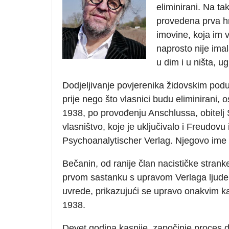
eliminirani. Na ta
provedena prva hrv
imovine, koja im 
naprosto nije imal
u dim i u ništa, 
Dodjeljivanje povjerenika židovskim poduz
prije nego što vlasnici budu eliminirani,
1938, po provođenju Anschlussa, obitel
vlasništvo, koje je uključivalo i Freudov
Psychoanalytischer Verlag. Njegovo ime 
Bečanin, od ranije član nacističke stranke
prvom sastanku s upravom Verlaga ljude 
uvrede, prikazujući se upravo onakvim ka
1938.
Devet godina kasnije, započinje proces de