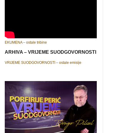
EKUMENA – ostale tribine
ARHIVA – VRIJEME SUODGOVORNOSTI
VRIJEME SUODGOVORNOSTI – ostale emisije