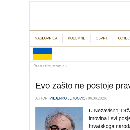
NASLOVNICA
KOLUMNE
OSVRT
ODJEC
Evo zašto ne postoje prava
AUTOR:
MILJENKO JERGOVIĆ
/ 06.06.2026.
U Nezavisnoj Drž
imovina i svi posj
hrvatskoga naroda