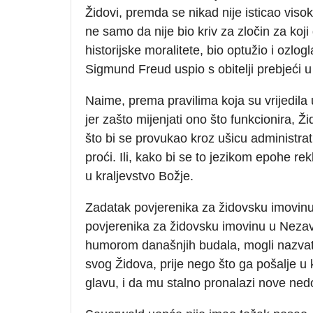
Židovi, premda se nikad nije isticao vis
ne samo da nije bio kriv za zločin za koj
historijske moralitete, bio optužio i ozlog
Sigmund Freud uspio s obitelji prebjeći u 
Naime, prema pravilima koja su vrijedila
jer zašto mijenjati ono što funkcionira, 
što bi se provukao kroz ušicu administrat
proći. Ili, kako bi se to jezikom epohe re
u kraljevstvo Božje.
Zadatak povjerenika za židovsku imovinu
povjerenika za židovsku imovinu u Nezavi
humorom današnjih budala, mogli nazvat
svog Židova, prije nego što ga pošalje u 
glavu, i da mu stalno pronalazi nove ned