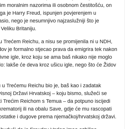
okim moralnim nazorima ili osobnom čestitošću, on
i ga je Harry Freud, ispunjen povjerenjem u
lasio, nego je nesumnjivo najzaslužniji što je
Veliku Britaniju.
 u Trećem Reichu, a nisu se promijenila ni u NDH,
Židov je formalno stjecao prava da emigrira tek nakon
ivne igle, kroz koju se ama baš nikako nije moglo
klo: lakše će deva kroz ušicu igle, nego što će Židov
 u Trećemu Reichu bio je, baš kao i zadatak
snoj Državi Hrvatskoj – koju bismo, služeći se
i Trećim Reichom s Temua – da potpuno iscijedi
krematorij ili na obalu Save, gdje će mu rascopati
ostatke i dugove prema njemačkoj/hrvatskoj državi.