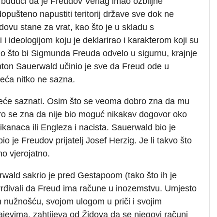
budući da je Freudov Verlag imao ozbiljne
opušteno napustiti teritorij države sve dok ne
ovu stane za vrat, kao što je u skladu s
 ideologijom koju je deklarirao i karakterom koji su
ono što bi Sigmunda Freuda odvelo u sigurnu, krajnje
Anton Sauerwald učinio je sve da Freud ode u
eća nitko ne sazna.
neće saznati. Osim što se veoma dobro zna da mu
bro se zna da nije bio moguć nikakav dogovor oko
naca ili Engleza i nacista. Sauerwald bio je
io je Freudov prijatelj Josef Herzig. Je li takvo što
o vjerojatno.
wald sakrio je pred Gestapoom (tako što ih je
vrđivali da Freud ima račune u inozemstvu. Umjesto
m nužnošću, svojom ulogom u priči i svojim
ajevima, zahtijeva od Židova da se njegovi računi