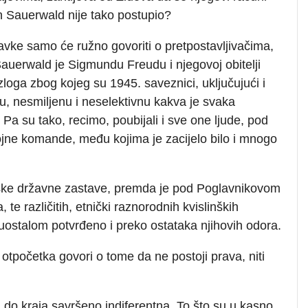
n Sauerwald nije tako postupio?
tavke samo će ružno govoriti o pretpostavljivačima,
auerwald je Sigmundu Freudu i njegovoj obitelji
loga zbog kojeg su 1945. saveznici, uključujući i
, nesmiljenu i neselektivnu kakva je svaka
a su tako, recimo, poubijali i sve one ljude, pod
jne komande, među kojima je zacijelo bilo i mnogo
tske državne zastave, premda je pod Poglavnikovom
e različitih, etnički raznorodnih kvislinških
e uostalom potvrđeno i preko ostataka njihovih odora.
a otpočetka govori o tome da ne postoji prava, niti
 do kraja savršeno indiferentna. To što su u kasno