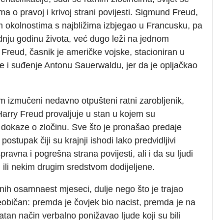
a o pravoj i krivoj strani povijesti. Sigmund Freud,
im okolnostima s najbližima izbjegao u Francusku, pa
jednju godinu života, već dugo leži na jednom
Freud, časnik je američke vojske, stacioniran u
nje i suđenje Antonu Sauerwaldu, jer da je opljačkao
m izmučeni nedavno otpušteni ratni zarobljenik,
 Harry Freud provaljuje u stan u kojem su
io dokaze o zločinu. Sve što je pronašao predaje
ostupak čiji su krajnji ishodi lako predvidljivi
ravna i pogrešna strana povijesti, ali i da su ljudi
u ili nekim drugim sredstvom dodijeljene.
ih osamnaest mjeseci, dulje nego što je trajao
neobičan: premda je čovjek bio nacist, premda je na
an način verbalno ponižavao ljude koji su bili