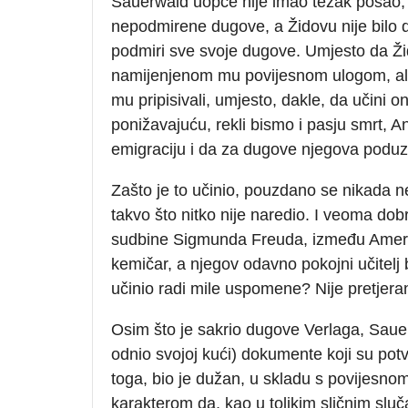
Sauerwald uopće nije imao težak posao, 
nepodmirene dugove, a Židovu nije bilo d
podmiri sve svoje dugove. Umjesto da Žid
namijenjenom mu povijesnom ulogom, ali i
mu pripisivali, umjesto, dakle, da učini 
ponižavajuću, rekli bismo i pasju smrt, 
emigraciju i da za dugove njegova poduz
Zašto je to učinio, pouzdano se nikada 
takvo što nitko nije naredio. I veoma do
sudbine Sigmunda Freuda, između Amerika
kemičar, a njegov odavno pokojni učitelj b
učinio radi mile uspomene? Nije pretjeran
Osim što je sakrio dugove Verlaga, Sauer
odnio svojoj kući) dokumente koji su pot
toga, bio je dužan, u skladu s povijesno
karakterom da, kao u tolikim sličnim sluč