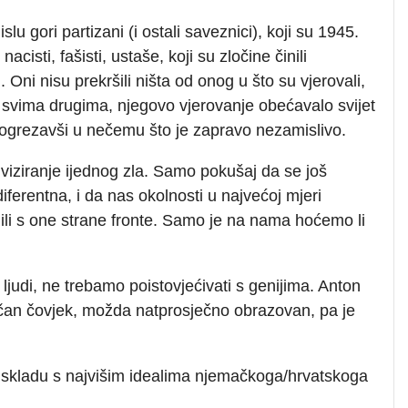
 gori partizani (i ostali saveznici), koji su 1945.
isti, fašisti, ustaše, koji su zločine činili
Oni nisu prekršili ništa od onog u što su vjerovali,
 i svima drugima, njegovo vjerovanje obećavalo svijet
, ogrezavši u nečemu što je zapravo nezamislivo.
tiviziranje ijednog zla. Samo pokušaj da se još
iferentna, i da nas okolnosti u najvećoj mjeri
ili s one strane fronte. Samo je na nama hoćemo li
 ljudi, ne trebamo poistovjećivati s genijima. Anton
an čovjek, možda natprosječno obrazovan, pa je
 u skladu s najvišim idealima njemačkoga/hrvatskoga