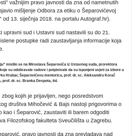
sti” važnijim pravo javnosti da zna od nametnutih
javio mišljenje Odbora za etiku o Šeparovićevoj
” od 13. siječnja 2018. na portalu Autograf.hr).
i upravni sud i Ustavni sud nastavili su do 21.
slene postupke radi zaustavljanja informacije koja
e.
iju” mislilo se na Miroslava Šeparovića iz Ustavnog suda, prorektora
koje su odobravale radove i potpisivale da su ispunjeni uvjeti za izbore u
avku Hrabar, Šeparovićevu mentoricu, prof. dr. sc. Aleksandru Korač
 prof. dr. sc. Branka Despota, itd.
 zbog kojih je prijavljen, nego posredstvom
kog društva Mihočević & Bajs nastoji prigovorima o
 kao i Šeparović, zaustaviti ili barem odgoditi
tva Filozofskog fakulteta Sveučilišta u Zagrebu.
Šeparović, pravo javnosti da zna prevladava nad