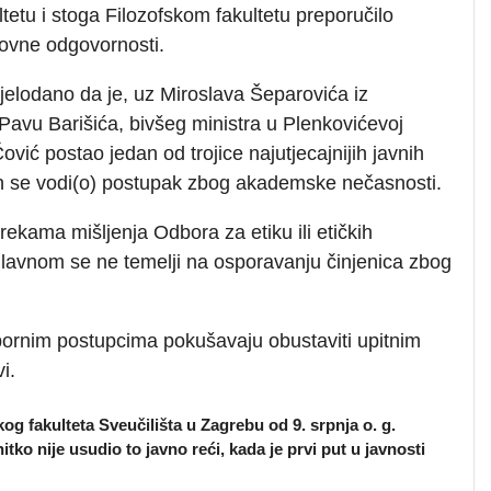
tetu i stoga Filozofskom fakultetu preporučilo
ovne odgovornosti.
jelodano da je, uz Miroslava Šeparovića iz
Pavu Barišića, bivšeg ministra u Plenkovićevoj
Čović postao jedan od trojice najutjecajnijih javnih
ih se vodi(o) postupak zbog akademske nečasnosti.
zrekama mišljenja Odbora za etiku ili etičkih
lavnom se ne temelji na osporavanju činjenica zbog
 spornim postupcima pokušavaju obustaviti upitnim
i.
og fakulteta Sveučilišta u Zagrebu od 9. srpnja o. g.
nitko nije usudio to javno reći, kada je prvi put u javnosti