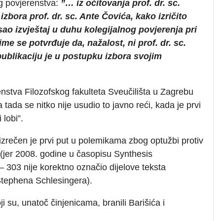
og povjerenstva:
”… iz očitovanja prof. dr. sc.
bora prof. dr. sc. Ante Čovića, kako izričito
sao izvještaj u duhu kolegijalnog povjerenja pri
me se potvrđuje da, nažalost, ni prof. dr. sc.
ublikaciju je u postupku izbora svojim
enstva Filozofskog fakulteta Sveučilišta u Zagrebu
 tada se nitko nije usudio to javno reći, kada je prvi
 lobi”.
 izrečen je prvi put u polemikama zbog optužbi protiv
 (jer 2008. godine u časopisu Synthesis
 – 303 nije korektno označio dijelove teksta
Stephena Schlesingera).
i su, unatoč činjenicama, branili Barišića i