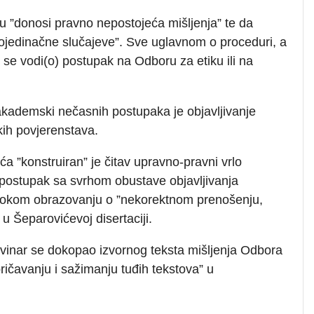
ku ”donosi pravno nepostojeća mišljenja” te da
ojedinačne slučajeve”. Sve uglavnom o proceduri, a
h se vodi(o) postupak na Odboru za etiku ili na
 akademski nečasnih postupaka je objavljivanje
čkih povjerenstava.
ća ”konstruiran” je čitav upravno-pravni vrlo
 postupak sa svrhom obustave objavljivanja
visokom obrazovanju o ”nekorektnom prenošenju,
 u Šeparovićevoj disertaciji.
ovinar se dokopao izvornog teksta mišljenja Odbora
ičavanju i sažimanju tuđih tekstova” u