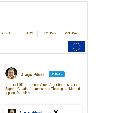
autograf.hr
novinarstvo s potpisom
 DJECA
FELJTON
TKO SMO
PRIJAVA
Drago Pilsel
Follow
Born in 1962 in Buenos Aires, Argentina. Lives in
Zagreb, Croatia. Journalist and Theologian. Married.
d.pilsel@zamir.net
Drago Pilsel