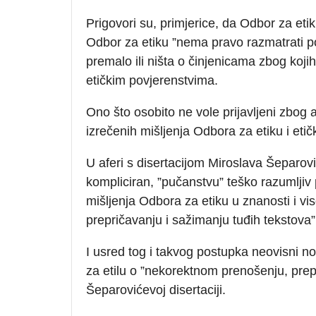
Prigovori su, primjerice, da Odbor za eti
Odbor za etiku ”nema pravo razmatrati p
premalo ili ništa o činjenicama zbog koji
etičkim povjerenstvima.
Ono što osobito ne vole prijavljeni zbog
izrečenih mišljenja Odbora za etiku i eti
U aferi s disertacijom Miroslava Šeparovi
kompliciran, ”pučanstvu” teško razumljiv
mišljenja Odbora za etiku u znanosti i 
prepričavanju i sažimanju tuđih tekstova”
I usred tog i takvog postupka neovisni n
za etilu o ”nekorektnom prenošenju, prepr
Šeparovićevoj disertaciji.