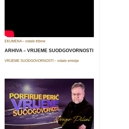
EKUMENA – ostale tribine
ARHIVA – VRIJEME SUODGOVORNOSTI
VRIJEME SUODGOVORNOSTI – ostale emisije