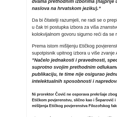
dvama prethodnim izborima (najprije u 
naslova na hrvatskom jeziku).”
Da bi čitatelji razumjeli, ne radi se o pre
u čak tri postupka izbora za viša znanstv
kolokvijalnom govoru sigurno reći da se r
Prema istom mišljenju Etičkog povjerenst
supotpisnik upitnog izbora u više zvanje A
”Načelo jednakosti i pravednosti, specif
suprotno svojim prethodnim odlukama
publikaciju, te time nije osigurao jed
intelektualnih sposobnosti i napredov
Ni prorektor Čović ne osporava prekršaje zbog 
Etičkom povjerenstvu, slično kao i Šeparović i r
mišljenja Etičkog povjerenstva Filozofskog fak