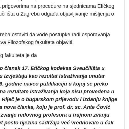
a prigovorima na procedure na sjednicama Etičkog
čilišta u Zagrebu odgađa objavljivanje mišljenja o
 treba ostaviti da vode postupke radi osporavanja
a Filozofskog fakulteta objaviti.
g fakulteta je da
dio članak 17. Etičkog kodeksa Sveučilišta u
izvještaju kao rezultat istraživanja unutar
. godine naveo publikaciju u kojoj se preko
na rezultate istraživanja koja nisu provedena u
 Riječ je o bugarskom prijevodu i izdanju knjige
a nova članka, koju je prof. dr. sc. Ante Čović
u zvanje redovnog profesora u trajnom zvanju
t posto njezina sadržaja već vrednovalo u čak