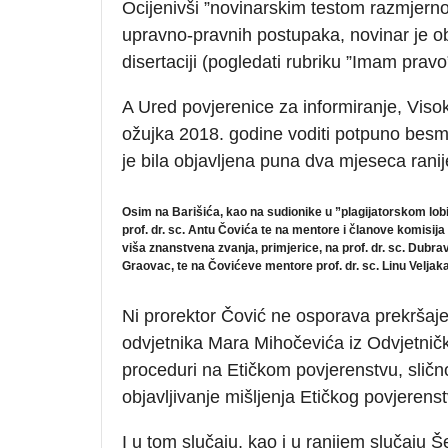
Ocijenivši ”novinarskim testom razmjerno
upravno-pravnih postupaka, novinar je ob
disertaciji (pogledati rubriku ”Imam pravo
A Ured povjerenice za informiranje, Visok
ožujka 2018. godine voditi potpuno besmi
je bila objavljena puna dva mjeseca ranij
Osim na Barišića, kao na sudionike u ”plagijatorskom lob
prof. dr. sc. Antu Čovića te na mentore i članove komisija 
viša znanstvena zvanja, primjerice, na prof. dr. sc. Dubr
Graovac, te na Čovićeve mentore prof. dr. sc. Linu Veljaka,
Ni prorektor Čović ne osporava prekršaje
odvjetnika Mara Mihočevića iz Odvjetnič
proceduri na Etičkom povjerenstvu, slično
objavljivanje mišljenja Etičkog povjerens
I u tom slučaju, kao i u ranijem slučaju 