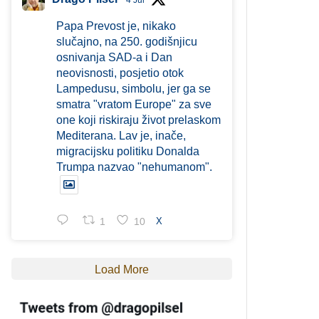
4 Jul
Papa Prevost je, nikako
slučajno, na 250. godišnjicu
osnivanja SAD-a i Dan
neovisnosti, posjetio otok
Lampedusu, simbolu, jer ga se
smatra "vratom Europe" za sve
one koji riskiraju život prelaskom
Mediterana. Lav je, inače,
migracijsku politiku Donalda
Trumpa nazvao "nehumanom".
1
10
X
Load More