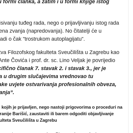
formi članka, a zatim i u formi knjige istog
pisivanju tuđeg rada, nego o prijavljivanju istog rada
ena zvanja (napredovanja). No čitatelji će u
adi o čak ”trostrukom autoplagijatu”.
va Filozofskog fakulteta Sveučilišta u Zagrebu kao
nte Čovića i prof. dr. sc. Lino Veljak je povrijedio
ično članak 7. stavak 2. i stavak 3., jer je
 u drugim slučajevima vrednovao tu
nake uvjete ostvarivanja profesionalnih obveza,
anja”.
kojih je prijavljen, nego nastoji prigovorima o proceduri na
anije Barišić, zaustaviti ili barem odgoditi objavljivanje
ulteta Sveučilišta u Zagrebu