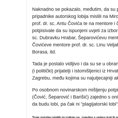
Naknadno se pokazalo, međutim, da su po
pripadnike autorskog lobija mislili na M
prof. dr. sc. Antu Čovića te na mentore i
potpisivale da su ispunjeni uvjeti za izbo
sc. Dubravku Hrabar, Šeparovićevu mento
Čovićeve mentore prof. dr. sc. Linu Veljak
Borasa, itd.
Tada je postalo vidljivo i da su se u obran
(i politički) prijatelji i istomišljenici iz Hr
Zagrebu, među kojima su najutjecajniji a
Po osobnom novinarskom mišljenju potpis
(Čović, Šeparović i Barišić) zajedno s on
da budu lobi, pa čak ni ”plagijatorski lobi”
Troje najutjecajnijih iscrpljuju se, zajedno s onima koji 