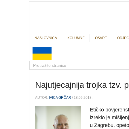
NASLOVNICA
KOLUMNE
OSVRT
ODJEC
Najutjecajnija trojka tzv. 
AUTOR:
IVICA GRČAR
/ 18.09.2018.
Etičko povjerenst
izreklo je mišljen
u Zagrebu, opetov