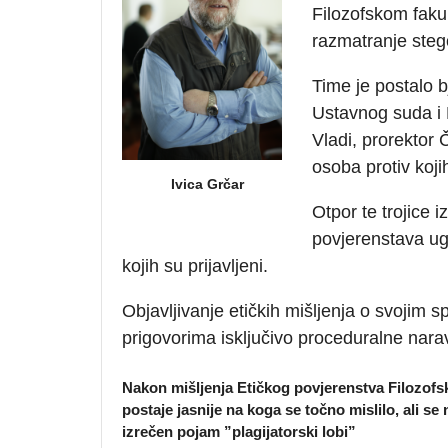
Filozofskom fakul
razmatranje steg
Time je postalo b
Ustavnog suda i 
Vladi, prorektor 
osoba protiv koj
Ivica Grčar
Otpor te trojice i
povjerenstava ug
kojih su prijavljeni.
Objavljivanje etičkih mišljenja o svojim
prigovorima isključivo proceduralne narav
Nakon mišljenja Etičkog povjerenstva Filozofsk
postaje jasnije na koga se točno mislilo, ali se 
izrečen pojam ”plagijatorski lobi”