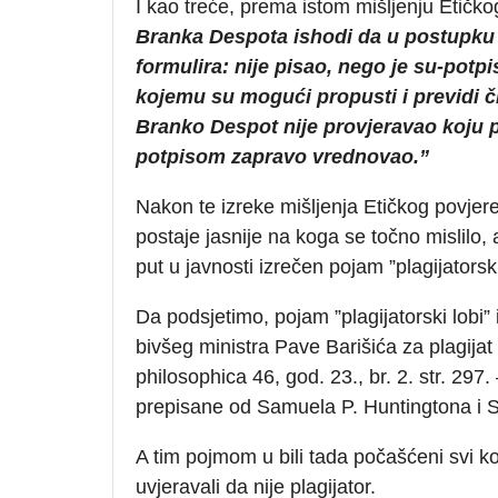
I kao treće, prema istom mišljenju Etičk
Branka Despota ishodi da u postupku iz
formulira: nije pisao, nego je su-potpi
kojemu su mogući propusti i previdi či
Branko Despot nije provjeravao koju p
potpisom zapravo vrednovao.”
Nakon te izreke mišljenja Etičkog povjer
postaje jasnije na koga se točno mislilo, a
put u javnosti izrečen pojam ”plagijatorski
Da podsjetimo, pojam ”plagijatorski lobi”
bivšeg ministra Pave Barišića za plagijat
philosophica 46, god. 23., br. 2. str. 297.
prepisane od Samuela P. Huntingtona i 
A tim pojmom u bili tada počašćeni svi koj
uvjeravali da nije plagijator.