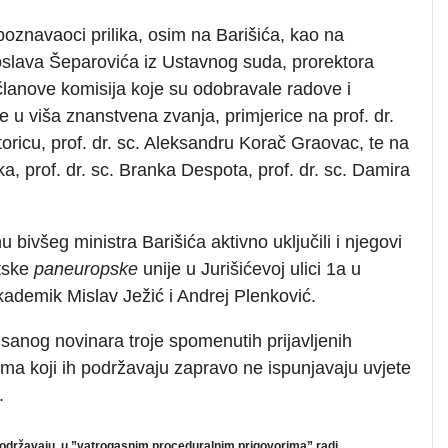
znavaoci prilika, osim na Barišića, kao na
iroslava Šeparovića iz Ustavnog suda, prorektora
 članove komisija koje su odobravale radove i
re u viša znanstvena zvanja, primjerice na prof. dr.
ricu, prof. dr. sc. Aleksandru Korač Graovac, te na
a, prof. dr. sc. Branka Despota, prof. dr. sc. Damira
u bivšeg ministra Barišića aktivno uključili i njegovi
vatske
paneuropske
unije u Jurišićevoj ulici 1a u
kademik Mislav Ježić i Andrej Plenković.
anog novinara troje spomenutih prijavljenih
ima koji ih podržavaju zapravo ne ispunjavaju uvjete
.
ih podržavaju, u ”vatrogasnim proceduralnim prigovorima” radi