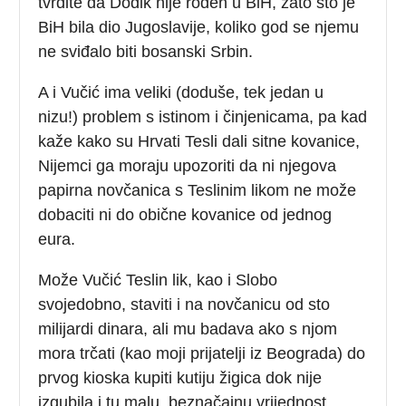
tvrdite da Dodik nije rođen u BiH, zato što je
BiH bila dio Jugoslavije, koliko god se njemu
ne sviđalo biti bosanski Srbin.
A i Vučić ima veliki (doduše, tek jedan u
nizu!) problem s istinom i činjenicama, pa kad
kaže kako su Hrvati Tesli dali sitne kovanice,
Nijemci ga moraju upozoriti da ni njegova
papirna novčanica s Teslinim likom ne može
dobaciti ni do obične kovanice od jednog
eura.
Može Vučić Teslin lik, kao i Slobo
svojedobno, staviti i na novčanicu od sto
milijardi dinara, ali mu badava ako s njom
mora trčati (kao moji prijatelji iz Beograda) do
prvog kioska kupiti kutiju žigica dok nije
izgubila i tu malu, beznačajnu vrijednost.