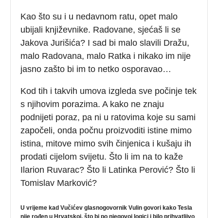
Kao što su i u nedavnom ratu, opet malo
ubijali književnike. Radovane, sjećaš li se
Jakova Jurišića? I sad bi malo slavili Dražu,
malo Radovana, malo Ratka i nikako im nije
jasno zašto bi im to netko osporavao…
Kod tih i takvih umova izgleda sve počinje tek
s njihovim porazima. A kako ne znaju
podnijeti poraz, pa ni u ratovima koje su sami
započeli, onda počnu proizvoditi istine mimo
istina, mitove mimo svih činjenica i kušaju ih
prodati cijelom svijetu. Što li im na to kaže
Ilarion Ruvarac? Što li Latinka Perović? Što li
Tomislav Marković?
U vrijeme kad Vučićev glasnogovornik Vulin govori kako Tesla
nije rođen u Hrvatskoj, što bi po njegovoj logici i bilo prihvatljivo