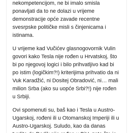
nekompetencijom, ne bi imalo smisla
ponavljati da to ne dolazi u vrijeme
demonstracije opće zavade recentne
svesrpske političke misli s činjenicama i
istinama.
U vrijeme kad Vučićev glasnogovornik Vulin
govori kako Tesla nije rođen u Hrvatskoj, što
bi po njegovoj logici i bilo prihvatljivo kad bi
po istim (logičkim?!) kriterijima prihvatio da ni
Vuk Karadžić, ni Dositej Obradović, ni… mali
milion Srba (ako su uopće Srbi?!) nije rođen
u Srbiji.
Ovi spomenuti su, baš kao i Tesla u Austro-
Ugarskoj, rođeni ili u Otomanskoj Imperiji ili u
Austro-Ugarskoj. Suludo, kao da danas