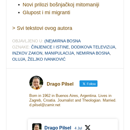
•
Novi prilozi bošnjačkoj mitomaniji
•
Glupost i mi migranti
> Svi tekstovi ovog autora
OBJAVLJENO U:
(NE)MIRNA BOSNA
OZNAKE:
ČINJENICE I ISTINE
,
DODIKOVA TELEVIZIJA
,
INZKOV ZAKON
,
MANIPULACIJA
,
NEMIRNA BOSNA
,
OLUJA
,
ŽELJKO IVANKOVIĆ
Drago Pilsel
Follow
Born in 1962 in Buenos Aires, Argentina. Lives in
Zagreb, Croatia. Journalist and Theologian. Married.
d.pilsel@zamir.net
Drago Pilsel
4 Jul