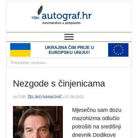
autograf.hr
novinarstvo s potpisom
UKRAJINA ČIM PRIJE U
EUROPSKU UNIJU!!
Nezgode s činjenicama
AUTOR:
ŽELJKO IVANKOVIĆ
/ 07.08.2021.
Mjesečnu sam dozu
mazohizma odlučio
potrošiti na središnji
dnevnik Dodikove