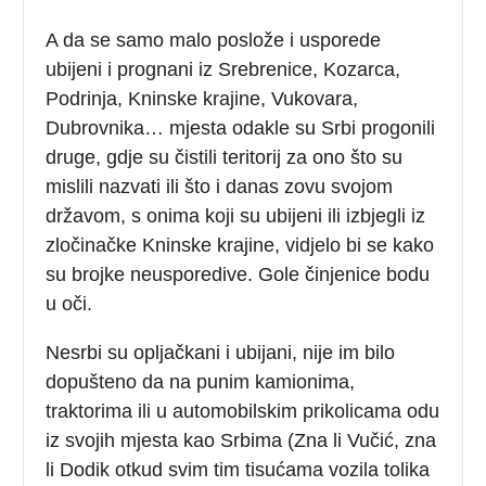
A da se samo malo poslože i usporede
ubijeni i prognani iz Srebrenice, Kozarca,
Podrinja, Kninske krajine, Vukovara,
Dubrovnika… mjesta odakle su Srbi progonili
druge, gdje su čistili teritorij za ono što su
mislili nazvati ili što i danas zovu svojom
državom, s onima koji su ubijeni ili izbjegli iz
zločinačke Kninske krajine, vidjelo bi se kako
su brojke neusporedive. Gole činjenice bodu
u oči.
Nesrbi su opljačkani i ubijani, nije im bilo
dopušteno da na punim kamionima,
traktorima ili u automobilskim prikolicama odu
iz svojih mjesta kao Srbima (Zna li Vučić, zna
li Dodik otkud svim tim tisućama vozila tolika