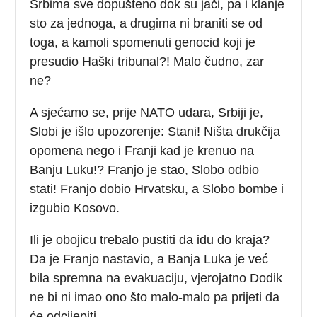
Srbima sve dopušteno dok su jači, pa i klanje
sto za jednoga, a drugima ni braniti se od
toga, a kamoli spomenuti genocid koji je
presudio Haški tribunal?! Malo čudno, zar
ne?
A sjećamo se, prije NATO udara, Srbiji je,
Slobi je išlo upozorenje: Stani! Ništa drukčija
opomena nego i Franji kad je krenuo na
Banju Luku!? Franjo je stao, Slobo odbio
stati! Franjo dobio Hrvatsku, a Slobo bombe i
izgubio Kosovo.
Ili je obojicu trebalo pustiti da idu do kraja?
Da je Franjo nastavio, a Banja Luka je već
bila spremna na evakuaciju, vjerojatno Dodik
ne bi ni imao ono što malo-malo pa prijeti da
će odcijepiti.