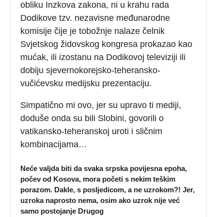
obliku Inzkova zakona, ni u krahu rada
Dodikove tzv. nezavisne međunarodne
komisije čije je tobožnje nalaze čelnik
Svjetskog židovskog kongresa prokazao kao
mućak, ili izostanu na Dodikovoj televiziji ili
dobiju sjevernokorejsko-teheransko-
vučićevsku medijsku prezentaciju.
Simpatično mi ovo, jer su upravo ti mediji,
doduše onda su bili Slobini, govorili o
vatikansko-teheranskoj uroti i sličnim
kombinacijama…
Neće valjda biti da svaka srpska povijesna epoha,
počev od Kosova, mora početi s nekim teškim
porazom. Dakle, s posljedicom, a ne uzrokom?! Jer,
uzroka naprosto nema, osim ako uzrok nije već
samo postojanje Drugog