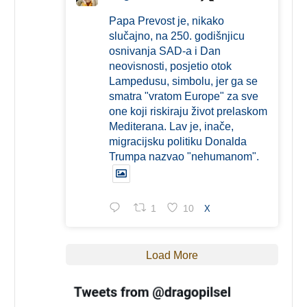
Papa Prevost je, nikako
slučajno, na 250. godišnjicu
osnivanja SAD-a i Dan
neovisnosti, posjetio otok
Lampedusu, simbolu, jer ga se
smatra "vratom Europe" za sve
one koji riskiraju život prelaskom
Mediterana. Lav je, inače,
migracijsku politiku Donalda
Trumpa nazvao "nehumanom".
1
10
X
Load More