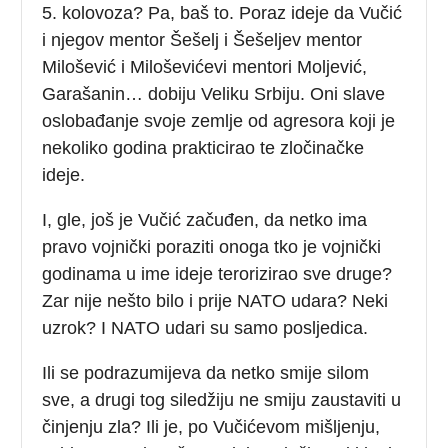
5. kolovoza? Pa, baš to. Poraz ideje da Vučić
i njegov mentor Šešelj i Šešeljev mentor
Milošević i Miloševićevi mentori Moljević,
Garašanin… dobiju Veliku Srbiju. Oni slave
oslobađanje svoje zemlje od agresora koji je
nekoliko godina prakticirao te zločinačke
ideje.
I, gle, još je Vučić začuđen, da netko ima
pravo vojnički poraziti onoga tko je vojnički
godinama u ime ideje terorizirao sve druge?
Zar nije nešto bilo i prije NATO udara? Neki
uzrok? I NATO udari su samo posljedica.
Ili se podrazumijeva da netko smije silom
sve, a drugi tog siledžiju ne smiju zaustaviti u
činjenju zla? Ili je, po Vučićevom mišljenju,