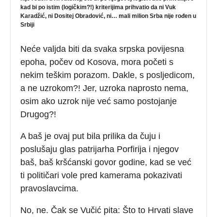
kad bi po istim (logičkim?!) kriterijima prihvatio da ni Vuk
Karadžić, ni Dositej Obradović, ni… mali milion Srba nije rođen u
Srbiji
Neće valjda biti da svaka srpska povijesna
epoha, počev od Kosova, mora početi s
nekim teškim porazom. Dakle, s posljedicom,
a ne uzrokom?! Jer, uzroka naprosto nema,
osim ako uzrok nije već samo postojanje
Drugog?!
A baš je ovaj put bila prilika da čuju i
poslušaju glas patrijarha Porfirija i njegov
baš, baš kršćanski govor godine, kad se već
ti političari vole pred kamerama pokazivati
pravoslavcima.
No, ne. Čak se Vučić pita: Što to Hrvati slave