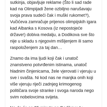
sutkinja, objavljuje reklame (Što li sad rade
kad na Olimpijadi žene ozbiljno narušavaju
svoja prava sudeći čak i muški rukomet?),
Vučićeva zamračuje prijenos olimpijskih igara
kad Albanka s Kosova (iz nepostojeće
države!) dobiva medalju, a Dodikova sve što
nije u skladu s njegovim mišljenjem ili samo
raspoloženjem za taj dan…
Znamo da ima ljudi koji čak i unatoč
znanstveno potvrđenim istinama, unatoč
hladnim činjenicama, žele vjerovati i vjeruju u
sve i svašta. Ni kod nas ne manjka onih koji
više vjeruju riječi zadnjeg krimogenog
političara svoje stranke i svoga naroda nego
svim nobelovcima svijeta.