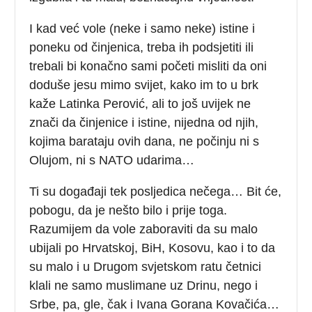
I kad već vole (neke i samo neke) istine i
poneku od činjenica, treba ih podsjetiti ili
trebali bi konačno sami početi misliti da oni
doduše jesu mimo svijet, kako im to u brk
kaže Latinka Perović, ali to još uvijek ne
znači da činjenice i istine, nijedna od njih,
kojima barataju ovih dana, ne počinju ni s
Olujom, ni s NATO udarima…
Ti su događaji tek posljedica nečega… Bit će,
pobogu, da je nešto bilo i prije toga.
Razumijem da vole zaboraviti da su malo
ubijali po Hrvatskoj, BiH, Kosovu, kao i to da
su malo i u Drugom svjetskom ratu četnici
klali ne samo muslimane uz Drinu, nego i
Srbe, pa, gle, čak i Ivana Gorana Kovačića…