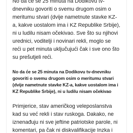
No da će se 25 minuta na Dodikovu tv-
dnevniku govoriti o svemu drugom osim o
meritumu stvari (dvije nametnute stavke KZ-
a, kakve uostalom ima i KZ Republike Srbije),
ni u ludilu nisam očekivao. Sve što su njihovi
urednici, voditelji i novinari rekli, moglo se
reći u pet minuta uključujući čak i sve ono što
su prešutjeli reći.
No da će se 25 minuta na Dodikovu tv-dnevniku
govoriti o svemu drugom osim o meritumu stvari
(dvije nametnute stavke KZ-a, kakve uostalom ima i
KZ Republike Srbije), ni u ludilu nisam očekivao
Primjerice, stav američkog veleposlanstva
kad su već rekli i stav ruskoga. Dakako, ne
iznenađuju ni sve jeftine patriotske parole, ni
komentari, pa čak ni diskvalifikacije Inzka i