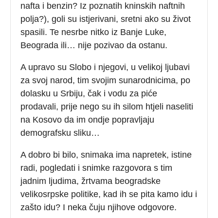
nafta i benzin? Iz poznatih kninskih naftnih
polja?), goli su istjerivani, sretni ako su život
spasili. Te nesrbe nitko iz Banje Luke,
Beograda ili… nije pozivao da ostanu.
A upravo su Slobo i njegovi, u velikoj ljubavi
za svoj narod, tim svojim sunarodnicima, po
dolasku u Srbiju, čak i vodu za piće
prodavali, prije nego su ih silom htjeli naseliti
na Kosovo da im ondje popravljaju
demografsku sliku…
A dobro bi bilo, snimaka ima napretek, istine
radi, pogledati i snimke razgovora s tim
jadnim ljudima, žrtvama beogradske
velikosrpske politike, kad ih se pita kamo idu i
zašto idu? I neka čuju njihove odgovore.