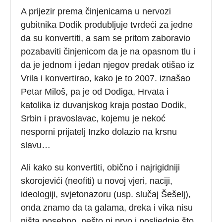
A prijezir prema činjenicama u nervozi
gubitnika Dodik produbljuje tvrdeći za jedne
da su konvertiti, a sam se pritom zaboravio
pozabaviti činjenicom da je na opasnom tlu i
da je jednom i jedan njegov predak otišao iz
Vrila i konvertirao, kako je to 2007. iznašao
Petar Miloš, pa je od Dodiga, Hrvata i
katolika iz duvanjskog kraja postao Dodik,
Srbin i pravoslavac, kojemu je nekoć
nesporni prijatelj Inzko dolazio na krsnu
slavu…
Ali kako su konvertiti, obično i najrigidniji
skorojevići (neofiti) u novoj vjeri, naciji,
ideologiji, svjetonazoru (usp. slučaj Šešelj),
onda znamo da ta galama, dreka i vika nisu
ništa posebno, nešto ni prvo i posljednje što