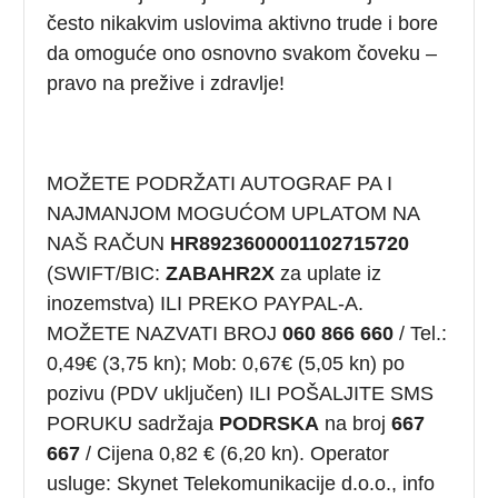
često nikakvim uslovima aktivno trude i bore
da omoguće ono osnovno svakom čoveku –
pravo na prežive i zdravlje!
MOŽETE PODRŽATI AUTOGRAF PA I
NAJMANJOM MOGUĆOM UPLATOM NA
NAŠ RAČUN
HR8923600001102715720
(SWIFT/BIC:
ZABAHR2X
za uplate iz
inozemstva) ILI PREKO PAYPAL-A.
MOŽETE NAZVATI BROJ
060 866 660
/ Tel.:
0,49€ (3,75 kn); Mob: 0,67€ (5,05 kn) po
pozivu (PDV uključen) ILI POŠALJITE SMS
PORUKU sadržaja
PODRSKA
na broj
667
667
/ Cijena 0,82 € (6,20 kn). Operator
usluge: Skynet Telekomunikacije d.o.o., info