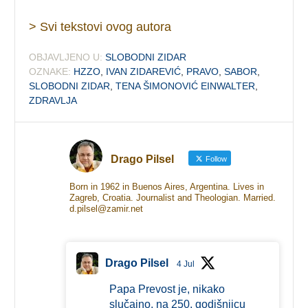
> Svi tekstovi ovog autora
OBJAVLJENO U:
SLOBODNI ZIDAR
OZNAKE:
HZZO
,
IVAN ZIDAREVIĆ
,
PRAVO
,
SABOR
,
SLOBODNI ZIDAR
,
TENA ŠIMONOVIĆ EINWALTER
,
ZDRAVLJA
Drago Pilsel
Follow
Born in 1962 in Buenos Aires, Argentina. Lives in
Zagreb, Croatia. Journalist and Theologian. Married.
d.pilsel@zamir.net
Drago Pilsel
4 Jul
Papa Prevost je, nikako
slučajno, na 250. godišnjicu