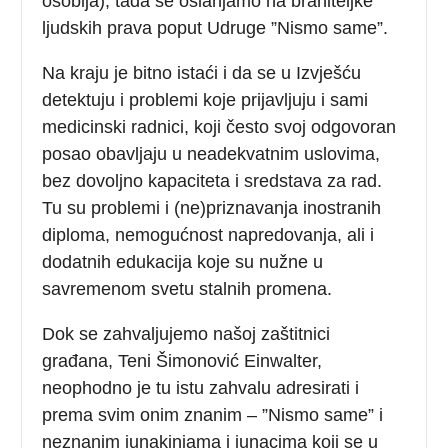
osoblja), tada se oslanjamo na braniteljke
ljudskih prava poput Udruge ”Nismo same”.
Na kraju je bitno istaći i da se u Izvješću
detektuju i problemi koje prijavljuju i sami
medicinski radnici, koji često svoj odgovoran
posao obavljaju u neadekvatnim uslovima,
bez dovoljno kapaciteta i sredstava za rad.
Tu su problemi i (ne)priznavanja inostranih
diploma, nemogućnost napredovanja, ali i
dodatnih edukacija koje su nužne u
savremenom svetu stalnih promena.
Dok se zahvaljujemo našoj zaštitnici
građana, Teni Šimonović Einwalter,
neophodno je tu istu zahvalu adresirati i
prema svim onim znanim – ”Nismo same” i
neznanim junakinjama i junacima koji se u