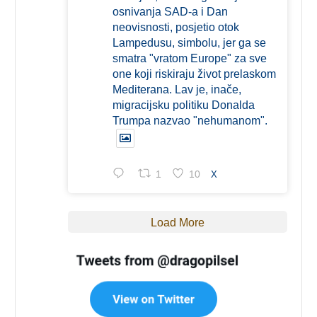
osnivanja SAD-a i Dan
neovisnosti, posjetio otok
Lampedusu, simbolu, jer ga se
smatra "vratom Europe" za sve
one koji riskiraju život prelaskom
Mediterana. Lav je, inače,
migracijsku politiku Donalda
Trumpa nazvao "nehumanom".
1
10
X
Load More