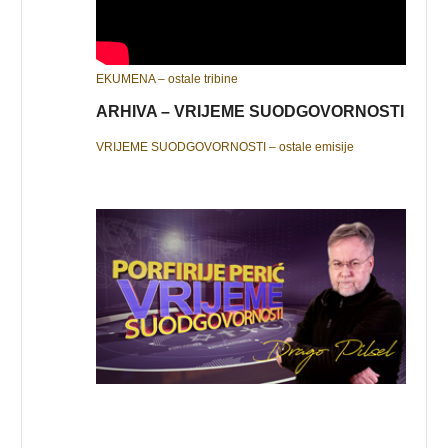
EKUMENA – ostale tribine
ARHIVA – VRIJEME SUODGOVORNOSTI
VRIJEME SUODGOVORNOSTI – ostale emisije