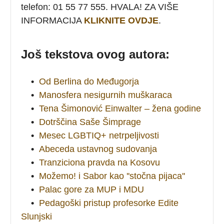
telefon: 01 55 77 555. HVALA! ZA VIŠE
INFORMACIJA
KLIKNITE OVDJE
.
Još tekstova ovog autora:
•
Od Berlina do Međugorja
•
Manosfera nesigurnih muškaraca
•
Tena Šimonović Einwalter – žena godine
•
Dotrščina Saše Šimprage
•
Mesec LGBTIQ+ netrpeljivosti
•
Abeceda ustavnog sudovanja
•
Tranziciona pravda na Kosovu
•
Možemo! i Sabor kao ''stočna pijaca''
•
Palac gore za MUP i MDU
•
Pedagoški pristup profesorke Edite
Slunjski