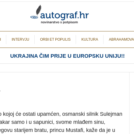
I
INTERVJU
ORBI ET POPULIS
KULTURA
ABRAHAMOVA
UKRAJINA ČIM PRIJE U EUROPSKU UNIJU!!
a
po kojoj će ostati upamćen, osmanski silnik Sulejman
makar samo i u sapunici, svome mlađem sinu,
govu starijem bratu, princu Mustafi, kaže da je u