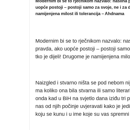
Modernim bi se to rječnikom nazvalo: nasilna p
uopće postoji – postoji samo za svoje, ne i za 
namijenjena milost ili tolerancija – Ahdnama
Modernim bi se to rječnikom nazvalo: nas
pravda, ako uopće postoji – postoji sam
tko je dijeli! Drugome je namijenjena milo
Naizgled i stvarno ništa se pod nebom ni
ma koliko ona bila stvarna ili samo litera
onda kad u BiH na svjetlo dana iziđu tri 
nas od njih počinje uvjeravati kako je jedi
koju se kunu i u ime koje su vas spremni ub