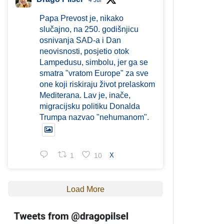
4 Jul
Papa Prevost je, nikako
slučajno, na 250. godišnjicu
osnivanja SAD-a i Dan
neovisnosti, posjetio otok
Lampedusu, simbolu, jer ga se
smatra "vratom Europe" za sve
one koji riskiraju život prelaskom
Mediterana. Lav je, inače,
migracijsku politiku Donalda
Trumpa nazvao "nehumanom".
1
10
X
Load More