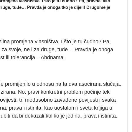
romjena vlasništva. I što je tu čudno? Pa, pravda, ako
druge, tuđe… Pravda je onoga tko je dijeli! Drugome je
ilna promjena vlasništva. I što je tu čudno? Pa,
o za svoje, ne i za druge, tuđe… Pravda je onoga
st ili tolerancija – Ahdnama.
je promijenilo u odnosu na ta dva asocirana slučaja,
rizirana. No, pravi konkretni problem počinje tek
povijesti, tri međusobno zavađene povijesti i svaka
na, prava i istinita, kao uostalom i sveta knjiga u
iti da bi dokazali koliko je jedina, prava i istinita.