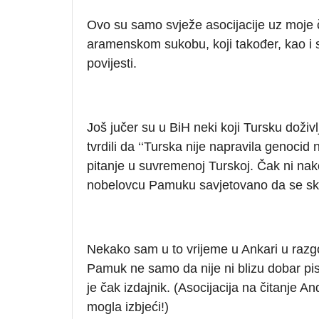
Ovo su samo svježe asocijacije uz moje 
aramenskom sukobu, koji također, kao i svi
povijesti.
Još jučer su u BiH neki koji Tursku doživ
tvrdili da ‘‘Turska nije napravila genocid 
pitanje u suvremenoj Turskoj. Čak ni nak
nobelovcu Pamuku savjetovano da se sklon
Nekako sam u to vrijeme u Ankari u razg
Pamuk ne samo da nije ni blizu dobar pi
je čak izdajnik. (Asocijacija na čitanje 
mogla izbjeći!)