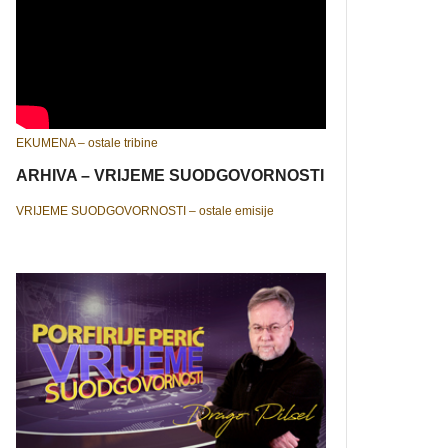
EKUMENA – ostale tribine
ARHIVA – VRIJEME SUODGOVORNOSTI
VRIJEME SUODGOVORNOSTI – ostale emisije