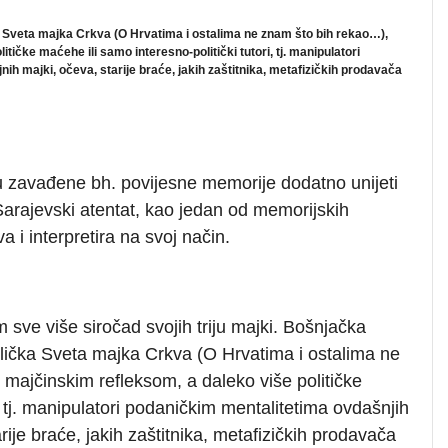
 Sveta majka Crkva (O Hrvatima i ostalima ne znam što bih rekao…),
ičke maćehe ili samo interesno-politički tutori, tj. manipulatori
nih majki, očeva, starije braće, jakih zaštitnika, metafizičkih prodavača
 u zavađene bh. povijesne memorije dodatno unijeti
 Sarajevski atentat, kao jedan od memorijskih
va i interpretira na svoj način.
 sve više siročad svojih triju majki. Bošnjačka
olička Sveta majka Crkva (O Hrvatima i ostalima ne
majčinskim refleksom, a daleko više političke
, tj. manipulatori podaničkim mentalitetima ovdašnjih
arije braće, jakih zaštitnika, metafizičkih prodavača