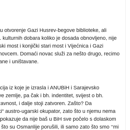
iču otvorenje Gazi Husrev-begove biblioteke, ali
 kulturnih dobara koliko je dosada obnovljeno, nije
 most i konjički stari most i Vijećnica i Gazi
 novcem. Domaći novac služi za nešto drugo, recimo
irane i uništavane.
cija iz koje je izrasla i ANUBiH i Sarajevsko
ve zemlje, pa čak i bh. indentitet, svijest o bh.
vnost, i dalje stoji zatvoren. Zašto? Da
i“ austro-ugarski okupator, zato što u njemu nema
to pokazuje da nije baš u BiH sve počelo s dolaskom
što su Osmanlije porušili, ili samo zato što smo ‘‘mi