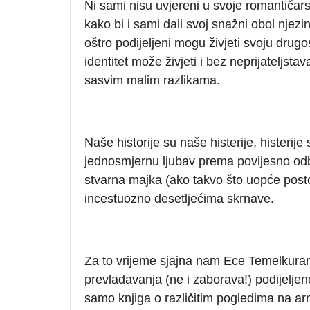
Ni sami nisu uvjereni u svoje romantičarsk
kako bi i sami dali svoj snažni obol njezi
oštro podijeljeni mogu živjeti svoju drugost,
identitet može živjeti i bez neprijateljstav
sasvim malim razlikama.
Naše historije su naše histerije, histerij
jednosmjernu ljubav prema povijesno odbjeg
stvarna majka (ako takvo što uopće posto
incestuozno desetljećima skrnave.
Za to vrijeme sjajna nam Ece Temelkura
prevladavanja (ne i zaborava!) podijeljeno
samo knjiga o različitim pogledima na ar