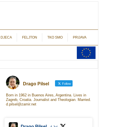
autograf.hr
novinarstvo s potpisom
 DJECA
FELJTON
TKO SMO
PRIJAVA
Drago Pilsel
Follow
Born in 1962 in Buenos Aires, Argentina. Lives in
Zagreb, Croatia. Journalist and Theologian. Married.
d.pilsel@zamir.net
Drago Pilsel