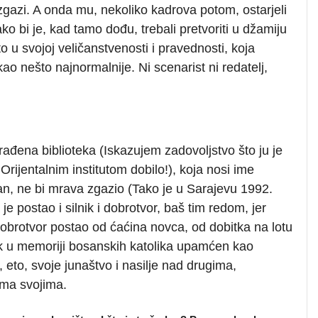
zgazi. A onda mu, nekoliko kadrova potom, ostarjeli
o bi je, kad tamo dođu, trebali pretvoriti u džamiju
 to u svojoj veličanstvenosti i pravednosti, koja
ao nešto najnormalnije. Ni scenarist ni redatelj,
đena biblioteka (Iskazujem zadovoljstvo što ju je
rijentalnim institutom dobilo!), koja nosi ime
an, ne bi mrava zgazio (Tako je u Sarajevu 1992.
e postao i silnik i dobrotvor, baš tim redom, jer
 dobrotvor postao od ćaćina novca, od dobitka na lotu
ilnik u memoriji bosanskih katolika upamćen kao
 eto, svoje junaštvo i nasilje nad drugima,
ema svojima.