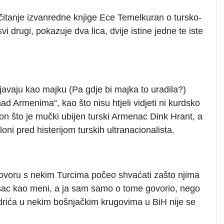
čitanje izvanredne knjige Ece Temelkuran o tursko-
 drugi, pokazuje dva lica, dvije istine jedne te iste
ljavaju kao majku (Pa gdje bi majka to uradila?)
nad Armenima“, kao što nisu htjeli vidjeti ni kurdsko
on što je mučki ubijen turski Armenac Dink Hrant, a
i pred histerijom turskih ultranacionalista.
ovoru s nekim Turcima počeo shvaćati zašto njima
sac kao meni, a ja sam samo o tome govorio, nego
Andrića u nekim bošnjačkim krugovima u BiH nije se