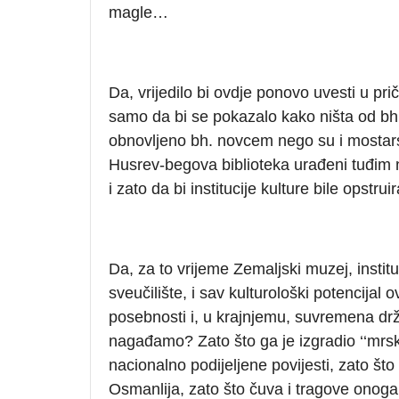
magle…
Da, vrijedilo bi ovdje ponovo uvesti u pr
samo da bi se pokazalo kako ništa od bh.
obnovljeno bh. novcem nego su i mostarski
Husrev-begova biblioteka urađeni tuđim
i zato da bi institucije kulture bile opstru
Da, za to vrijeme Zemaljski muzej, institu
sveučilište, i sav kulturološki potencijal o
posebnosti i, u krajnjemu, suvremena drža
nagađamo? Zato što ga je izgradio ‘‘mrsk
nacionalno podijeljene povijesti, zato š
Osmanlija, zato što čuva i tragove onoga 