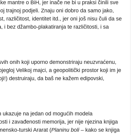
e mantre o BiH, jer inače ne bi u praksi činili sve
noj trajnoj podjeli. Znaju oni dobro da samo jako,
 različitost, identitet itd., jer oni još nisu čuli da se
a, i bez džambo-plakatiranja te različitosti, i sa
e svih onih koji uporno demonstriraju neuzvraćenu,
loj Velikoj majci, a geopolitički prostor koji im je
ji!) destruiraju, da baš ne kažem edipovski,
n ukazuje na jedan od mogućih modela
sti i zavađenosti memorija, jer nije njezina knjiga
mensko-turski Ararat (
Planinu boli
– kako se knjiga