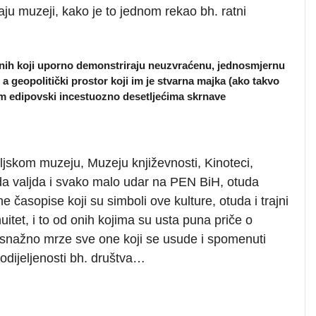
aju muzeji, kako je to jednom rekao bh. ratni
ih onih koji uporno demonstriraju neuzvraćenu, jednosmjernu
 a geopolitički prostor koji im je stvarna majka (ako takvo
žem edipovski incestuozno desetljećima skrnave
aljskom muzeju, Muzeju književnosti, Kinoteci,
tuda valjda i svako malo udar na PEN BiH, otuda
vne časopise koji su simboli ove kulture, otuda i trajni
uitet, i to od onih kojima su usta puna priče o
ko snažno mrze sve one koji se usude i spomenuti
podijeljenosti bh. društva…