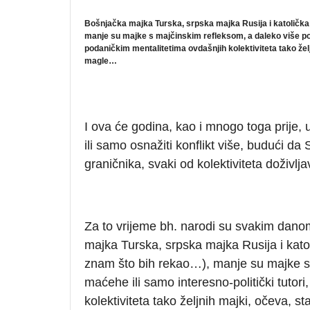
Bošnjačka majka Turska, srpska majka Rusija i katolička
manje su majke s majčinskim refleksom, a daleko više polit
podaničkim mentalitetima ovdašnjih kolektiviteta tako želj
magle…
I ova će godina, kao i mnogo toga prije,
ili samo osnažiti konflikt više, budući da
graničnika, svaki od kolektiviteta doživlja
Za to vrijeme bh. narodi su svakim danom
majka Turska, srpska majka Rusija i kat
znam što bih rekao…), manje su majke s 
maćehe ili samo interesno-politički tutori
kolektiviteta tako željnih majki, očeva, st