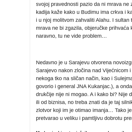
svojoj pravednosti pazio da ni mrava ne 
kadija kaže kako u Budimu ima crkva i kak
i u njoj molitvom zahvaliti Alahu. I sultan
mrava ne bi zgazila, objeručke prihvaća k
naravno, tu ne vide problem…
Nedavno je u Sarajevu otvorena novoizgra
Sarajevo nakon zločina nad Vijećnicom i O
nekoga tko na sličan način, kao i Sulejm
govorio i general JNA Kukanjac.), a onda j
drukčije nije ni mogao. A i kako bi? Nije
ili od biznisa, no treba znati da je taj s
zlotvor koji im je otimao imanja… Tako je,
pretvarao u veliku i pamtljivu dobrotu pr