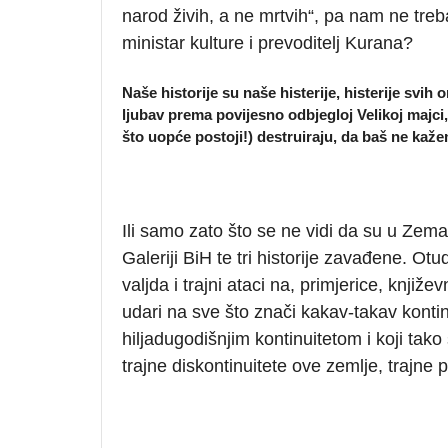
narod živih, a ne mrtvih“, pa nam ne treb
ministar kulture i prevoditelj Kurana?
Naše historije su naše histerije, histerije sv
ljubav prema povijesno odbjegloj Velikoj majci,
što uopće postoji!) destruiraju, da baš ne ka
Ili samo zato što se ne vidi da su u Zem
Galeriji BiH te tri historije zavađene. O
valjda i trajni ataci na, primjerice, knjiže
udari na sve što znači kakav-takav kontin
hiljadugodišnjim kontinuitetom i koji ta
trajne diskontinuitete ove zemlje, trajne 